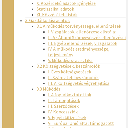
X. Közérdekű adatok igénylése
Statisztikai adatok
XI. Közzétételi listák
3. Gazdálkodási adatok
3.1 A működés törvényessége, ellenőrzések
I. Vizsgálatok, ellenőrzések listája:
II. Az Állami Számvevőszék ellenőrzései
III. Egyéb ellenőrzések, vizsgálatok
IV. A működés eredményessége,
teljesítmény
V. Működési statisztika
3.2 Költségvetések, beszámolók
I. Éves költségvetések
II. Számviteli beszámolók
III. A költségvetés végrehajtása
3.3 Működés
I. A foglalkoztatottak
II. Támogatások
III. Szerződések
IV. Koncessziók
V. Egyéb kifizetések
VI. Európai Unió által támogatott