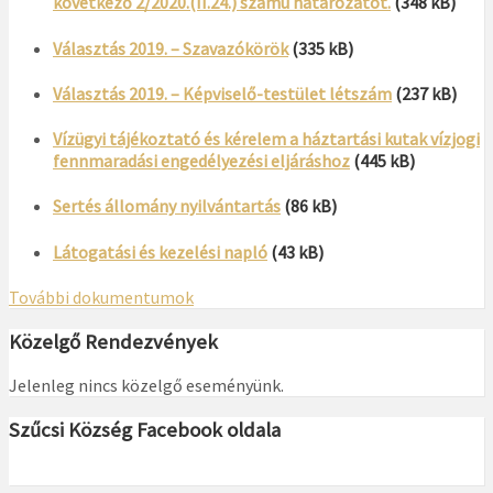
következő 2/2020.(II.24.) számú határozatot.
(348 kB)
Választás 2019. – Szavazókörök
(335 kB)
Választás 2019. – Képviselő-testület létszám
(237 kB)
Vízügyi tájékoztató és kérelem a háztartási kutak vízjogi
fennmaradási engedélyezési eljáráshoz
(445 kB)
Sertés állomány nyilvántartás
(86 kB)
Látogatási és kezelési napló
(43 kB)
További dokumentumok
Közelgő Rendezvények
Jelenleg nincs közelgő eseményünk.
Szűcsi Község Facebook oldala