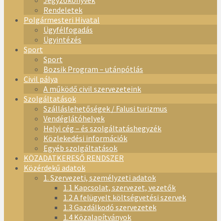
Jegyzőkönyvek
Rendeletek
Polgármesteri Hivatal
Ügyfélfogadás
Ügyintézés
Sport
Sport
Bozsik Program – utánpótlás
Civil pálya
A működő civil szervezeteink
Szolgáltatások
Szálláslehetőségek / Falusi turizmus
Vendéglátóhelyek
Helyi cég – és szolgáltatáshegyzék
Közlekedési információk
Egyéb szolgáltatások
KÖZADATKERESŐ RENDSZER
Közérdekű adatok
1. Szervezeti, személyzeti adatok
1.1 Kapcsolat, szervezet, vezetők
1.2 A felügyelt költségvetési szervek
1.3 Gazdálkodó szervezetek
1.4 Közalapítványok