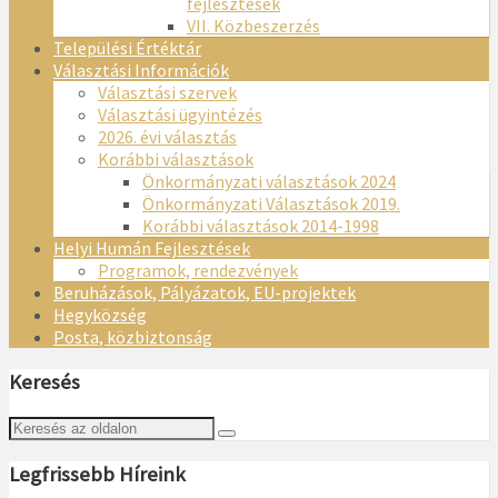
fejlesztések
VII. Közbeszerzés
Települési Értéktár
Választási Információk
Választási szervek
Választási ügyintézés
2026. évi választás
Korábbi választások
Önkormányzati választások 2024
Önkormányzati Választások 2019.
Korábbi választások 2014-1998
Helyi Humán Fejlesztések
Programok, rendezvények
Beruházások, Pályázatok, EU-projektek
Hegyközség
Posta, közbiztonság
Keresés
Legfrissebb Híreink