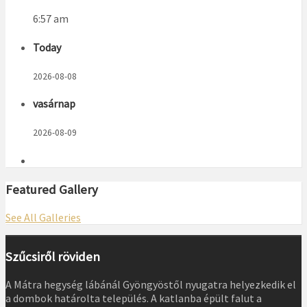
6:57 am
Today
2026-08-08
vasárnap
2026-08-09
Featured Gallery
See All Galleries
Szűcsiről röviden
A Mátra hegység lábánál Gyöngyöstől nyugatra helyezkedik el
a dombok határolta település. A katlanba épült falut a