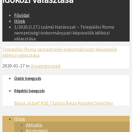
Főoldal
Hírek
1/2020.(I.17.) számú Határozat – Települési Roma
nemzetiségi önkormányzati képviselők időközi
választása
Települési Roma nemzetiségi önkormányzati képviselők
időközi választása
2020-01-17 in
Uncategorized
Újabb bejegyzés
Régebbi bejegyzés
Bajza József KSE / Szűcsi Bajza Községi Sportkör
Hírek
Aktuális
Közérdekű