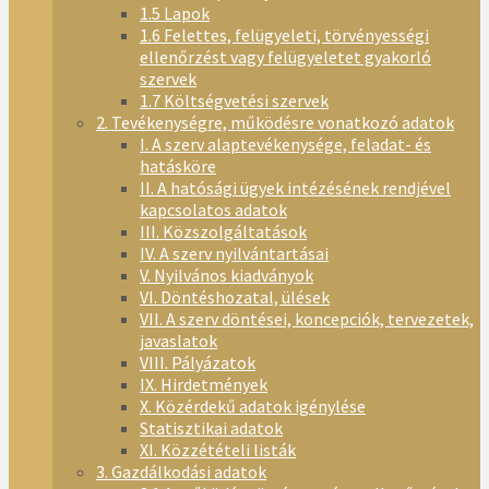
1.5 Lapok
1.6 Felettes, felügyeleti, törvényességi
ellenőrzést vagy felügyeletet gyakorló
szervek
1.7 Költségvetési szervek
2. Tevékenységre, működésre vonatkozó adatok
I. A szerv alaptevékenysége, feladat- és
hatásköre
II. A hatósági ügyek intézésének rendjével
kapcsolatos adatok
III. Közszolgáltatások
IV. A szerv nyilvántartásai
V. Nyilvános kiadványok
VI. Döntéshozatal, ülések
VII. A szerv döntései, koncepciók, tervezetek,
javaslatok
VIII. Pályázatok
IX. Hirdetmények
X. Közérdekű adatok igénylése
Statisztikai adatok
XI. Közzétételi listák
3. Gazdálkodási adatok