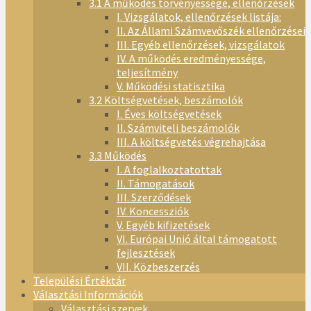
3.1 A működés törvényessége, ellenőrzések
I. Vizsgálatok, ellenőrzések listája:
II. Az Állami Számvevőszék ellenőrzései
III. Egyéb ellenőrzések, vizsgálatok
IV. A működés eredményessége,
teljesítmény
V. Működési statisztika
3.2 Költségvetések, beszámolók
I. Éves költségvetések
II. Számviteli beszámolók
III. A költségvetés végrehajtása
3.3 Működés
I. A foglalkoztatottak
II. Támogatások
III. Szerződések
IV. Koncessziók
V. Egyéb kifizetések
VI. Európai Unió által támogatott
fejlesztések
VII. Közbeszerzés
Települési Értéktár
Választási Információk
Választási szervek