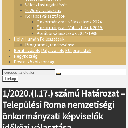
Választási ügyintézés
2026. évi választás
Korábbi választások
Önkormányzati választások 2024
Önkormányzati Választások 2019.
Korábbi választások 2014-1998
Helyi Humán Fejlesztések
Programok, rendezvények
Beruházások, Pályázatok, EU-projektek
Hegyközség
Posta, közbiztonság
Térkép
1/2020.(I.17.) számú Határozat –
Települési Roma nemzetiségi
önkormányzati képviselők
időközi választása