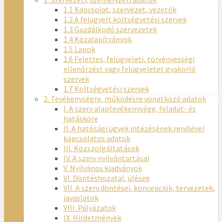
1.1 Kapcsolat, szervezet, vezetők
1.2 A felügyelt költségvetési szervek
1.3 Gazdálkodó szervezetek
1.4 Közalapítványok
1.5 Lapok
1.6 Felettes, felügyeleti, törvényességi
ellenőrzést vagy felügyeletet gyakorló
szervek
1.7 Költségvetési szervek
2. Tevékenységre, működésre vonatkozó adatok
I. A szerv alaptevékenysége, feladat- és
hatásköre
II. A hatósági ügyek intézésének rendjével
kapcsolatos adatok
III. Közszolgáltatások
IV. A szerv nyilvántartásai
V. Nyilvános kiadványok
VI. Döntéshozatal, ülések
VII. A szerv döntései, koncepciók, tervezetek,
javaslatok
VIII. Pályázatok
IX. Hirdetmények