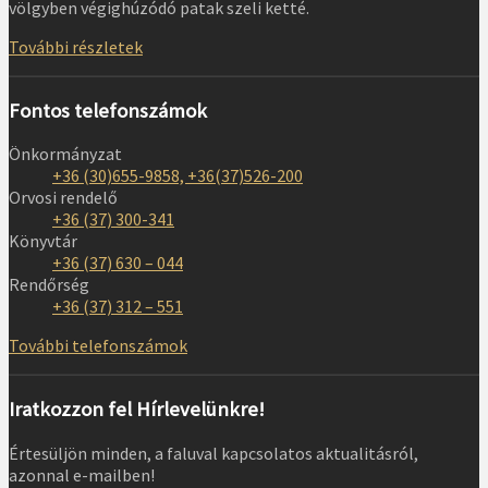
völgyben végighúzódó patak szeli ketté.
További részletek
Fontos telefonszámok
Önkormányzat
+36 (30)655-9858, +36(37)526-200
Orvosi rendelő
+36 (37) 300-341
Könyvtár
+36 (37) 630 – 044
Rendőrség
+36 (37) 312 – 551
További telefonszámok
Iratkozzon fel Hírlevelünkre!
Értesüljön minden, a faluval kapcsolatos aktualitásról,
azonnal e-mailben!