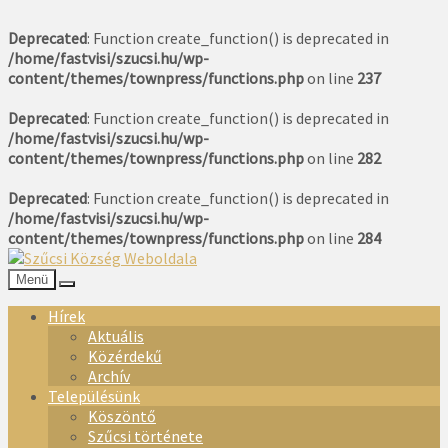
Deprecated
: Function create_function() is deprecated in
/home/fastvisi/szucsi.hu/wp-
content/themes/townpress/functions.php
on line
237
Deprecated
: Function create_function() is deprecated in
/home/fastvisi/szucsi.hu/wp-
content/themes/townpress/functions.php
on line
282
Deprecated
: Function create_function() is deprecated in
/home/fastvisi/szucsi.hu/wp-
content/themes/townpress/functions.php
on line
284
Menü
Hírek
Aktuális
Közérdekű
Archív
Településünk
Köszöntő
Szűcsi története