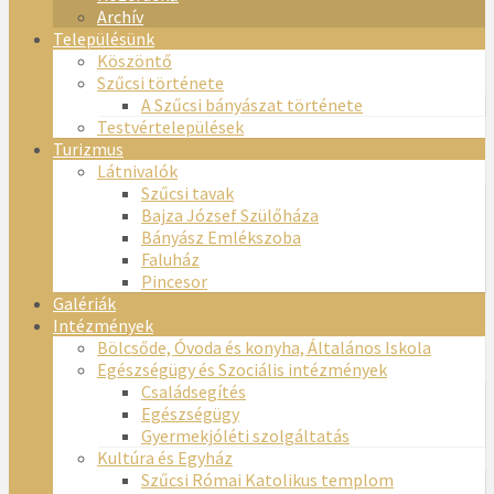
Archív
Településünk
Köszöntő
Szűcsi története
A Szűcsi bányászat története
Testvértelepülések
Turizmus
Látnivalók
Szűcsi tavak
Bajza József Szülőháza
Bányász Emlékszoba
Faluház
Pincesor
Galériák
Intézmények
Bölcsőde, Óvoda és konyha, Általános Iskola
Egészségügy és Szociális intézmények
Családsegítés
Egészségügy
Gyermekjóléti szolgáltatás
Kultúra és Egyház
Szűcsi Római Katolikus templom