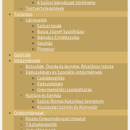
A Szűcsi bányászat története
Testvértelepülések
Turizmus
Látnivalók
Szűcsi tavak
Bajza József Szülőháza
Bányász Emlékszoba
Faluház
Pincesor
Galériák
Intézmények
Bölcsőde, Óvoda és konyha, Általános Iskola
Egészségügy és Szociális intézmények
Családsegítés
Egészségügy
Gyermekjóléti szolgáltatás
Kultúra és Egyház
Szűcsi Római Katolikus templom
Közösségi Színtér és Könyvtár
Önkormányzat
Közös Önkormányzati Hivatal
Tisztségviselők