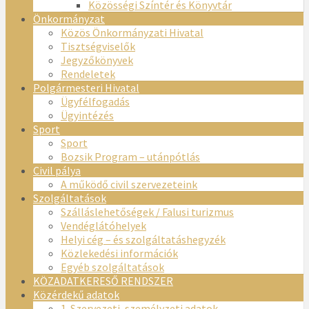
Közösségi Színtér és Könyvtár
Önkormányzat
Közös Önkormányzati Hivatal
Tisztségviselők
Jegyzőkönyvek
Rendeletek
Polgármesteri Hivatal
Ügyfélfogadás
Ügyintézés
Sport
Sport
Bozsik Program – utánpótlás
Civil pálya
A működő civil szervezeteink
Szolgáltatások
Szálláslehetőségek / Falusi turizmus
Vendéglátóhelyek
Helyi cég – és szolgáltatáshegyzék
Közlekedési információk
Egyéb szolgáltatások
KÖZADATKERESŐ RENDSZER
Közérdekű adatok
1. Szervezeti, személyzeti adatok