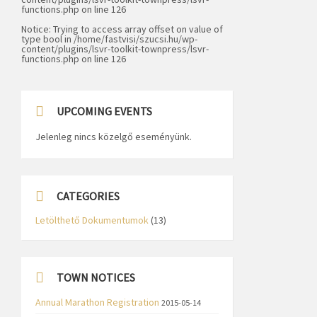
functions.php
on line
126
Notice
: Trying to access array offset on value of
type bool in
/home/fastvisi/szucsi.hu/wp-
content/plugins/lsvr-toolkit-townpress/lsvr-
functions.php
on line
126
UPCOMING EVENTS
Jelenleg nincs közelgő eseményünk.
CATEGORIES
Letölthető Dokumentumok
(13)
TOWN NOTICES
Annual Marathon Registration
2015-05-14