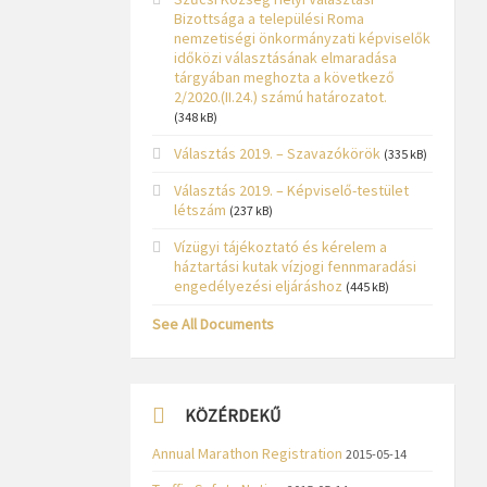
Bizottsága a települési Roma
nemzetiségi önkormányzati képviselők
időközi választásának elmaradása
tárgyában meghozta a következő
2/2020.(II.24.) számú határozatot.
(348 kB)
Választás 2019. – Szavazókörök
(335 kB)
Választás 2019. – Képviselő-testület
létszám
(237 kB)
Vízügyi tájékoztató és kérelem a
háztartási kutak vízjogi fennmaradási
engedélyezési eljáráshoz
(445 kB)
See All Documents
KÖZÉRDEKŰ
Annual Marathon Registration
2015-05-14