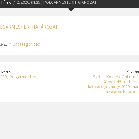
Hírek
2/2020. (III.25.) POLGÁRMESTERI HATÁROZAT
POLGÁRMESTERI HATÁROZAT
3-25 in
Uncategorized
EGYZÉS
RÉGEBBI
V.29.) Polgármesteri
Szűcsi Község Önkormá
Képviselő-testülete
lakosságát, hogy 2020. márc
az alábbi határoza