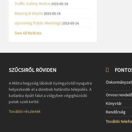
Traffic Safety Notice
2015-05-14
Municipal Waste
2015-05-14
Upcoming Public Meetings
2015-05-14
See All Notices
SZŰCSIRŐL RÖVIDEN
FONTO
Önkormányzat
A Mátra hegység lábánál Gyöngyöstől nyugatra
helyezkedik el a dombok határolta település. A
Orvosi rendel
katlanba épült falut a völgyben végighúzódó
patak szeli ketté.
Könyvtár
További részletek
Rendőrség
További telef