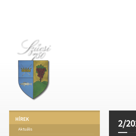
Deprecated
: Function create_function() is deprecated in
/home/fa
Deprecated
: Function create_function() is deprecated in
/home/fa
Deprecated
: Function create_function() is deprecated in
/home/fa
HÍREK
2/20
Aktuális