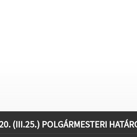
stvisi/szucsi.hu/wp-content/themes/townpress/functions.php
o
stvisi/szucsi.hu/wp-content/themes/townpress/functions.php
o
stvisi/szucsi.hu/wp-content/themes/townpress/functions.php
o
20. (III.25.) POLGÁRMESTERI HATÁ