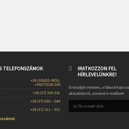
S TELEFONSZÁMOK
IRATKOZZON FEL
HÍRLEVELÜNKRE!
+36 (30)655-9858,
+36(37)526-200
Értesüljön minden, a faluval kapcs
ő
+36 (37) 300-341
aktualitásról, azonnal e-mailben!
+36 (37) 630 – 044
+36 (37) 312 – 551
onszámok