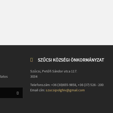
SZŰCSI KÖZSÉGI ÖNKORMÁNYZAT
Szűcsi, Petőfi Sándor utca 117.
olatos
3034
Telefonszám: +36 (30)655-9858, +36 (37) 526 - 200
Email cím:
szucsipolghiv@gmail.com