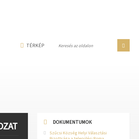
n line
237
n line
282
n line
284
TÉRKÉP
DOKUMENTUMOK
ROZAT
Szűcsi Község Helyi Választási
Bizottsága a települési Roma