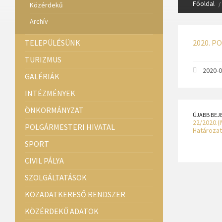
Főoldal
Közérdekű
Archív
TELEPÜLÉSÜNK
2020. 
TURIZMUS
2020-0
GALÉRIÁK
INTÉZMÉNYEK
ÖNKORMÁNYZAT
ÚJABB BEJ
22/2020.(I
POLGÁRMESTERI HIVATAL
Határozat
SPORT
CIVIL PÁLYA
SZOLGÁLTATÁSOK
KÖZADATKERESŐ RENDSZER
KÖZÉRDEKŰ ADATOK