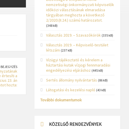
nemzetiségi önkormányzati képviselők
időközi választásának elmaradása
tárgyában meghozta a következő
2/2020.(II.24.) számú határozatot.
(348 kB)
Választás 2019. – Szavazókörök
(335 kB)
Választás 2019. – Képviselő-testület
létszám
(237 kB)
Vízügyi tájékoztató és kérelem a
háztartási kutak vízjogi fennmaradási
 BEJEGYZÉS
engedélyezési eljáráshoz
(445 kB)
nyzatának
 értesíti a
Sertés állomány nyilvántartás
ius 23. án
(86 kB)
tot hozta:
Látogatási és kezelési napló
(43 kB)
További dokumentumok
KÖZELGŐ RENDEZVÉNYEK