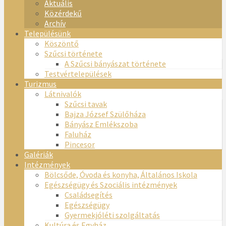
Aktuális
Közérdekű
Archív
Településünk
Köszöntő
Szűcsi története
A Szűcsi bányászat története
Testvértelepülések
Turizmus
Látnivalók
Szűcsi tavak
Bajza József Szülőháza
Bányász Emlékszoba
Faluház
Pincesor
Galériák
Intézmények
Bölcsőde, Óvoda és konyha, Általános Iskola
Egészségügy és Szociális intézmények
Családsegítés
Egészségügy
Gyermekjóléti szolgáltatás
Kultúra és Egyház