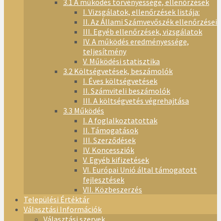
3.1 A működés törvényessége, ellenőrzések
I. Vizsgálatok, ellenőrzések listája:
II. Az Állami Számvevőszék ellenőrzései
III. Egyéb ellenőrzések, vizsgálatok
IV. A működés eredményessége,
teljesítmény
V. Működési statisztika
3.2 Költségvetések, beszámolók
I. Éves költségvetések
II. Számviteli beszámolók
III. A költségvetés végrehajtása
3.3 Működés
I. A foglalkoztatottak
II. Támogatások
III. Szerződések
IV. Koncessziók
V. Egyéb kifizetések
VI. Európai Unió által támogatott
fejlesztések
VII. Közbeszerzés
Települési Értéktár
Választási Információk
Választási szervek