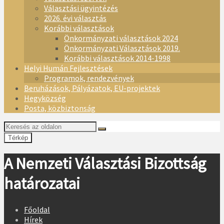
Választási ügyintézés
2026. évi választás
Korábbi választások
Önkormányzati választások 2024
Önkormányzati Választások 2019.
Korábbi választások 2014-1998
Helyi Humán Fejlesztések
Programok, rendezvények
Beruházások, Pályázatok, EU-projektek
Hegyközség
Posta, közbiztonság
Térkép
A Nemzeti Választási Bizottság
határozatai
Főoldal
Hírek