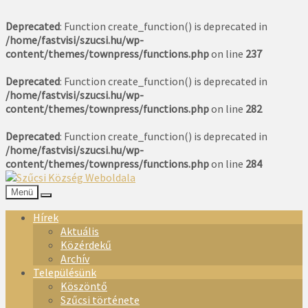
Deprecated
: Function create_function() is deprecated in
/home/fastvisi/szucsi.hu/wp-
content/themes/townpress/functions.php
on line
237
Deprecated
: Function create_function() is deprecated in
/home/fastvisi/szucsi.hu/wp-
content/themes/townpress/functions.php
on line
282
Deprecated
: Function create_function() is deprecated in
/home/fastvisi/szucsi.hu/wp-
content/themes/townpress/functions.php
on line
284
Menü
Hírek
Aktuális
Közérdekű
Archív
Településünk
Köszöntő
Szűcsi története