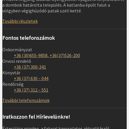
a dombok határolta település. A katlanba épült falut a
völgyben végighúzódó patak szeli ketté.
További részletek
Fontos telefonszámok
Önkormányzat
+36 (30)655-9858, +36(37)526-200
Orvosi rendelő
+36 (37) 300-341
Könyvtár
+36 (37) 630 – 044
Rendőrség
+36 (37) 312 – 551
További telefonszámok
Iratkozzon fel Hírlevelünkre!
Értesüljön minden, a faluval kapcsolatos aktualitásról,