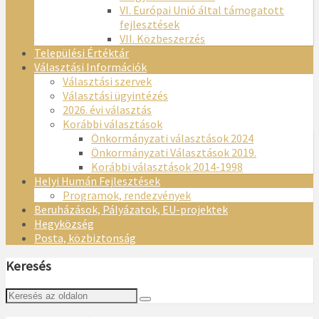
VI. Európai Unió által támogatott
fejlesztések
VII. Közbeszerzés
Települési Értéktár
Választási Információk
Választási szervek
Választási ügyintézés
2026. évi választás
Korábbi választások
Önkormányzati választások 2024
Önkormányzati Választások 2019.
Korábbi választások 2014-1998
Helyi Humán Fejlesztések
Programok, rendezvények
Beruházások, Pályázatok, EU-projektek
Hegyközség
Posta, közbiztonság
Keresés