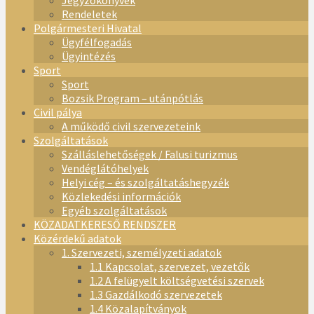
Jegyzőkönyvek
Rendeletek
Polgármesteri Hivatal
Ügyfélfogadás
Ügyintézés
Sport
Sport
Bozsik Program – utánpótlás
Civil pálya
A működő civil szervezeteink
Szolgáltatások
Szálláslehetőségek / Falusi turizmus
Vendéglátóhelyek
Helyi cég – és szolgáltatáshegyzék
Közlekedési információk
Egyéb szolgáltatások
KÖZADATKERESŐ RENDSZER
Közérdekű adatok
1. Szervezeti, személyzeti adatok
1.1 Kapcsolat, szervezet, vezetők
1.2 A felügyelt költségvetési szervek
1.3 Gazdálkodó szervezetek
1.4 Közalapítványok