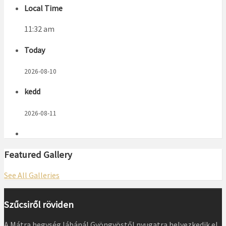
Local Time
11:32 am
Today
2026-08-10
kedd
2026-08-11
Featured Gallery
See All Galleries
Szűcsiről röviden
A Mátra hegység lábánál Gyöngyöstől nyugatra helyezkedik el