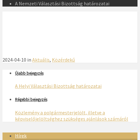
A Nemzeti Választási Bizottság határozatai
2024-04-10 in
Aktuális
,
Közérdekű
Újabb bejegyzés
A Helyi Választási Bizottság határozatai
Régebbi bejegyzés
Közlemény a polgármesterjelölt, illetve a
képviselőjelöltséghez szükséges ajánlások számáról
Hírek