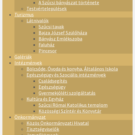
A Szűcsi bányászat története
Testvértelepülések
Turizmus
Látnivalók
Szűcsi tavak
Bajza József Szülőháza
Bányász Emlékszoba
Faluház
Pincesor
Galériák
Intézmények
Bölcsőde, Óvoda és konyha, Általános Iskola
Egészségügy és Szociális intézmények
Családsegítés
Egészségügy
Gyermekjóléti szolgáltatás
Kultúra és Egyház
Szűcsi Római Katolikus templom
Közösségi Színtér és Könyvtár
Önkormányzat
Közös Önkormányzati Hivatal
Tisztségviselők