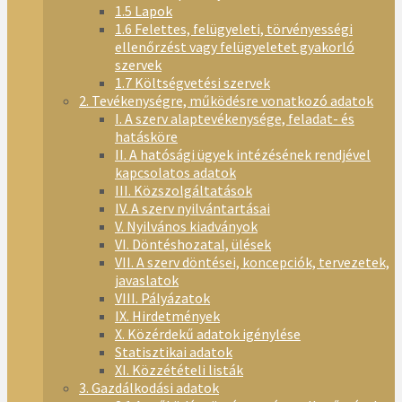
1.5 Lapok
1.6 Felettes, felügyeleti, törvényességi
ellenőrzést vagy felügyeletet gyakorló
szervek
1.7 Költségvetési szervek
2. Tevékenységre, működésre vonatkozó adatok
I. A szerv alaptevékenysége, feladat- és
hatásköre
II. A hatósági ügyek intézésének rendjével
kapcsolatos adatok
III. Közszolgáltatások
IV. A szerv nyilvántartásai
V. Nyilvános kiadványok
VI. Döntéshozatal, ülések
VII. A szerv döntései, koncepciók, tervezetek,
javaslatok
VIII. Pályázatok
IX. Hirdetmények
X. Közérdekű adatok igénylése
Statisztikai adatok
XI. Közzétételi listák
3. Gazdálkodási adatok