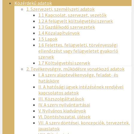
Közérdekű adatok
1. Szervezeti, személyzeti adatok
1.1 Kapcsolat, szervezet, vezetők
1.2 A felügyelt költségvetési szervek
1.3 Gazdálkodó szervezetek
1.4 Közalapítványok
1.5 Lapok
1.6 Felettes, felügyeleti, törvényességi
ellenőrzést vagy felügyeletet gyakorló
szervek
1.7 Költségvetési szervek
2. Tevékenységre, működésre vonatkozó adatok
I. A szerv alaptevékenysége, feladat- és
hatásköre
II. A hatósági ügyek intézésének rendjével
kapcsolatos adatok
III. Közszolgáltatások
IV. A szerv nyilvántartásai
V. Nyilvános kiadványok
VI. Döntéshozatal, ülések
VII. A szerv döntései, koncepciók, tervezetek,
javaslatok