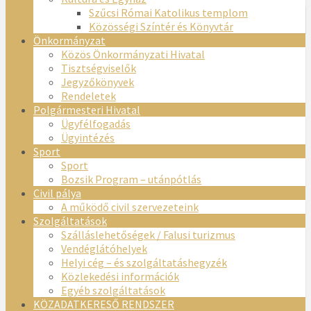
Szűcsi Római Katolikus templom
Közösségi Színtér és Könyvtár
Önkormányzat
Közös Önkormányzati Hivatal
Tisztségviselők
Jegyzőkönyvek
Rendeletek
Polgármesteri Hivatal
Ügyfélfogadás
Ügyintézés
Sport
Sport
Bozsik Program – utánpótlás
Civil pálya
A működő civil szervezeteink
Szolgáltatások
Szálláslehetőségek / Falusi turizmus
Vendéglátóhelyek
Helyi cég – és szolgáltatáshegyzék
Közlekedési információk
Egyéb szolgáltatások
KÖZADATKERESŐ RENDSZER