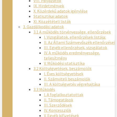
VIII. Pályázatok
IX. Hirdetmények
X. Közérdekű adatok igénylése
Statisztikai adatok
XI. Közzétételi listák
3. Gazdálkodási adatok
3.1 A működés törvényessége, ellenőrzések
I. Vizsgálatok, ellenőrzések listája:
II. Az Állami Számvevőszék ellenőrzései
III. Egyéb ellenőrzések, vizsgálatok
IV. A működés eredményessége,
teljesítmény
V. Működési statisztika
3.2 Költségvetések, beszámolók
I. Éves költségvetések
II. Számviteli beszámolók
III. A költségvetés végrehajtása
3.3 Működés
I. A foglalkoztatottak
II. Támogatások
III. Szerződések
IV. Koncessziók
V. Egyéb kifizetések