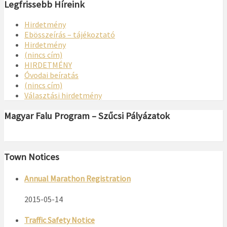
Legfrissebb Híreink
Hirdetmény
Ebösszeírás – tájékoztató
Hirdetmény
(nincs cím)
HIRDETMÉNY
Óvodai beíratás
(nincs cím)
Választási hirdetmény
Magyar Falu Program – Szűcsi Pályázatok
Town Notices
Annual Marathon Registration
2015-05-14
Traffic Safety Notice