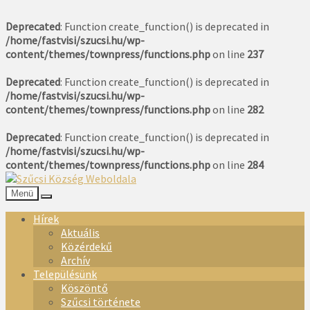
Deprecated
: Function create_function() is deprecated in
/home/fastvisi/szucsi.hu/wp-
content/themes/townpress/functions.php
on line
237
Deprecated
: Function create_function() is deprecated in
/home/fastvisi/szucsi.hu/wp-
content/themes/townpress/functions.php
on line
282
Deprecated
: Function create_function() is deprecated in
/home/fastvisi/szucsi.hu/wp-
content/themes/townpress/functions.php
on line
284
Menü
Hírek
Aktuális
Közérdekű
Archív
Településünk
Köszöntő
Szűcsi története