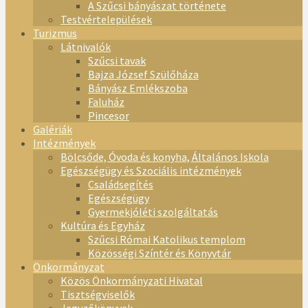
A Szűcsi bányászat története
Testvértelepülések
Turizmus
Látnivalók
Szűcsi tavak
Bajza József Szülőháza
Bányász Emlékszoba
Faluház
Pincesor
Galériák
Intézmények
Bölcsőde, Óvoda és konyha, Általános Iskola
Egészségügy és Szociális intézmények
Családsegítés
Egészségügy
Gyermekjóléti szolgáltatás
Kultúra és Egyház
Szűcsi Római Katolikus templom
Közösségi Színtér és Könyvtár
Önkormányzat
Közös Önkormányzati Hivatal
Tisztségviselők