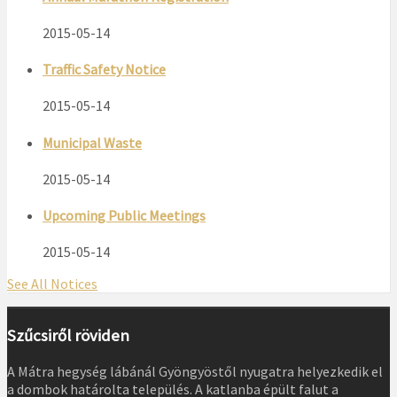
2015-05-14
Traffic Safety Notice
2015-05-14
Municipal Waste
2015-05-14
Upcoming Public Meetings
2015-05-14
See All Notices
Szűcsiről röviden
A Mátra hegység lábánál Gyöngyöstől nyugatra helyezkedik el
a dombok határolta település. A katlanba épült falut a