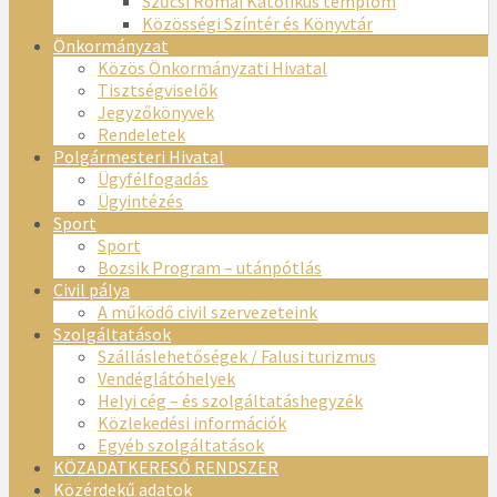
Szűcsi Római Katolikus templom
Közösségi Színtér és Könyvtár
Önkormányzat
Közös Önkormányzati Hivatal
Tisztségviselők
Jegyzőkönyvek
Rendeletek
Polgármesteri Hivatal
Ügyfélfogadás
Ügyintézés
Sport
Sport
Bozsik Program – utánpótlás
Civil pálya
A működő civil szervezeteink
Szolgáltatások
Szálláslehetőségek / Falusi turizmus
Vendéglátóhelyek
Helyi cég – és szolgáltatáshegyzék
Közlekedési információk
Egyéb szolgáltatások
KÖZADATKERESŐ RENDSZER
Közérdekű adatok