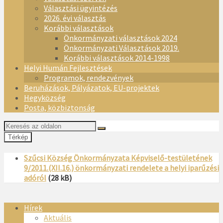
Választási ügyintézés
2026. évi választás
Korábbi választások
Önkormányzati választások 2024
Önkormányzati Választások 2019.
Korábbi választások 2014-1998
Helyi Humán Fejlesztések
Programok, rendezvények
Beruházások, Pályázatok, EU-projektek
Hegyközség
Posta, közbiztonság
Térkép
Szűcsi Község Önkormányzata Képviselő-testületének
9/2011.(XII.16.) önkormányzati rendelete a helyi iparűzési
adóról
(28 kB)
Hírek
Aktuális