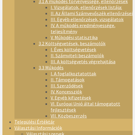
3.1 A működés törvényessége, ellenőrzések
I. Vizsgálatok, ellenőrzések listája:
II. Az Állami Számvevőszék ellenőrzései
III. Egyéb ellenőrzések, vizsgálatok
IV. A működés eredményessége,
teljesítmény
V. Működési statisztika
3.2 Költségvetések, beszámolók
I. Éves költségvetések
II. Számviteli beszámolók
III. A költségvetés végrehajtása
3.3 Működés
I. A foglalkoztatottak
II. Támogatások
III. Szerződések
IV. Koncessziók
V. Egyéb kifizetések
VI. Európai Unió által támogatott
fejlesztések
VII. Közbeszerzés
Települési Értéktár
Választási Információk
Választási szervek