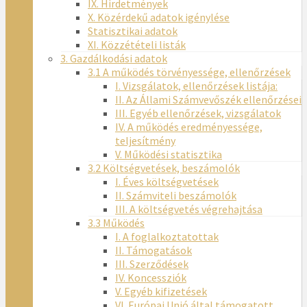
IX. Hirdetmények
X. Közérdekű adatok igénylése
Statisztikai adatok
XI. Közzétételi listák
3. Gazdálkodási adatok
3.1 A működés törvényessége, ellenőrzések
I. Vizsgálatok, ellenőrzések listája:
II. Az Állami Számvevőszék ellenőrzései
III. Egyéb ellenőrzések, vizsgálatok
IV. A működés eredményessége,
teljesítmény
V. Működési statisztika
3.2 Költségvetések, beszámolók
I. Éves költségvetések
II. Számviteli beszámolók
III. A költségvetés végrehajtása
3.3 Működés
I. A foglalkoztatottak
II. Támogatások
III. Szerződések
IV. Koncessziók
V. Egyéb kifizetések
VI. Európai Unió által támogatott