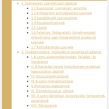
1. Szervezeti, személyzeti adatok
1.1 Kapcsolat, szervezet, vezetők
1.2 A felügyelt költségvetési szervek
1.3 Gazdálkodó szervezetek
1.4 Közalapítványok
1.5 Lapok
1.6 Felettes, felügyeleti, törvényességi
ellenőrzést vagy felügyeletet gyakorló
szervek
1.7 Költségvetési szervek
2. Tevékenységre, működésre vonatkozó adatok
I. A szerv alaptevékenysége, feladat- és
hatásköre
II. A hatósági ügyek intézésének rendjével
kapcsolatos adatok
III. Közszolgáltatások
IV. A szerv nyilvántartásai
V. Nyilvános kiadványok
VI. Döntéshozatal, ülések
VII. A szerv döntései, koncepciók, tervezetek,
javaslatok
VIII. Pályázatok