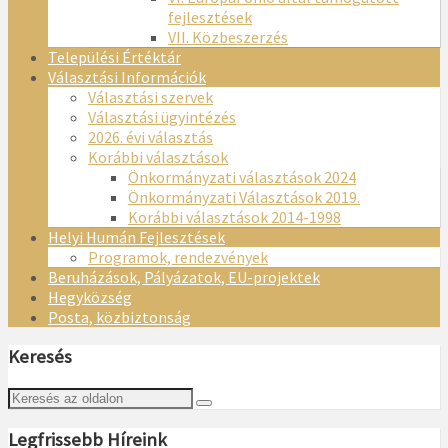
fejlesztések
VII. Közbeszerzés
Települési Értéktár
Választási Információk
Választási szervek
Választási ügyintézés
2026. évi választás
Korábbi választások
Önkormányzati választások 2024
Önkormányzati Választások 2019.
Korábbi választások 2014-1998
Helyi Humán Fejlesztések
Programok, rendezvények
Beruházások, Pályázatok, EU-projektek
Hegyközség
Posta, közbiztonság
Keresés
Legfrissebb Híreink