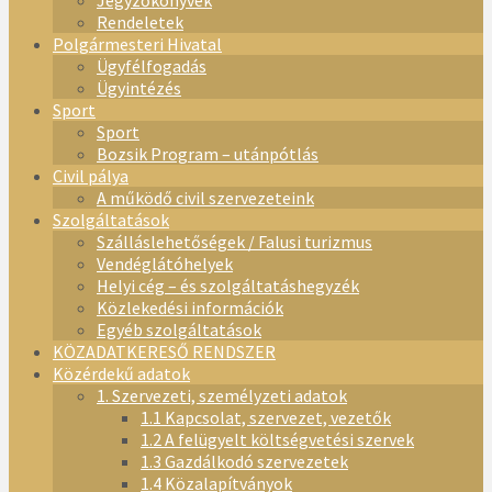
Jegyzőkönyvek
Rendeletek
Polgármesteri Hivatal
Ügyfélfogadás
Ügyintézés
Sport
Sport
Bozsik Program – utánpótlás
Civil pálya
A működő civil szervezeteink
Szolgáltatások
Szálláslehetőségek / Falusi turizmus
Vendéglátóhelyek
Helyi cég – és szolgáltatáshegyzék
Közlekedési információk
Egyéb szolgáltatások
KÖZADATKERESŐ RENDSZER
Közérdekű adatok
1. Szervezeti, személyzeti adatok
1.1 Kapcsolat, szervezet, vezetők
1.2 A felügyelt költségvetési szervek
1.3 Gazdálkodó szervezetek
1.4 Közalapítványok