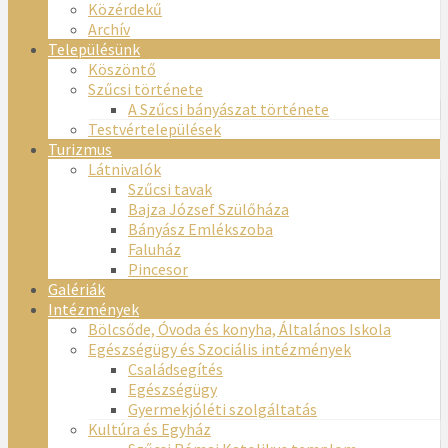
Közérdekű
Archív
Településünk
Köszöntő
Szűcsi története
A Szűcsi bányászat története
Testvértelepülések
Turizmus
Látnivalók
Szűcsi tavak
Bajza József Szülőháza
Bányász Emlékszoba
Faluház
Pincesor
Galériák
Intézmények
Bölcsőde, Óvoda és konyha, Általános Iskola
Egészségügy és Szociális intézmények
Családsegítés
Egészségügy
Gyermekjóléti szolgáltatás
Kultúra és Egyház