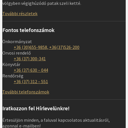
völgyben végighúzódó patak szeli ketté.
További részletek
Fontos telefonszámok
Önkormányzat
+36 (30)655-9858, +36(37)526-200
Orvosi rendelő
+36 (37) 300-341
Könyvtár
+36 (37) 630 – 044
Rendőrség
+36 (37) 312 – 551
További telefonszámok
Iratkozzon fel Hírlevelünkre!
Értesüljön minden, a faluval kapcsolatos aktualitásról,
azonnal e-mailben!