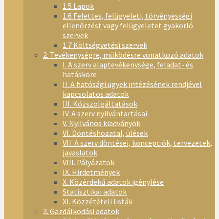
1.5 Lapok
1.6 Felettes, felügyeleti, törvényességi
ellenőrzést vagy felügyeletet gyakorló
szervek
1.7 Költségvetési szervek
2. Tevékenységre, működésre vonatkozó adatok
I. A szerv alaptevékenysége, feladat- és
hatásköre
II. A hatósági ügyek intézésének rendjével
kapcsolatos adatok
III. Közszolgáltatások
IV. A szerv nyilvántartásai
V. Nyilvános kiadványok
VI. Döntéshozatal, ülések
VII. A szerv döntései, koncepciók, tervezetek,
javaslatok
VIII. Pályázatok
IX. Hirdetmények
X. Közérdekű adatok igénylése
Statisztikai adatok
XI. Közzétételi listák
3. Gazdálkodási adatok