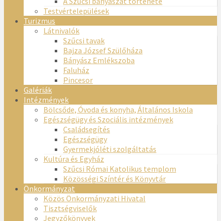
A Szűcsi bányászat története
Testvértelepülések
Turizmus
Látnivalók
Szűcsi tavak
Bajza József Szülőháza
Bányász Emlékszoba
Faluház
Pincesor
Galériák
Intézmények
Bölcsőde, Óvoda és konyha, Általános Iskola
Egészségügy és Szociális intézmények
Családsegítés
Egészségügy
Gyermekjóléti szolgáltatás
Kultúra és Egyház
Szűcsi Római Katolikus templom
Közösségi Színtér és Könyvtár
Önkormányzat
Közös Önkormányzati Hivatal
Tisztségviselők
Jegyzőkönyvek