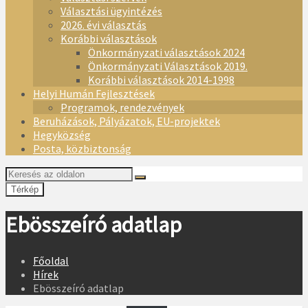
Választási ügyintézés
2026. évi választás
Korábbi választások
Önkormányzati választások 2024
Önkormányzati Választások 2019.
Korábbi választások 2014-1998
Helyi Humán Fejlesztések
Programok, rendezvények
Beruházások, Pályázatok, EU-projektek
Hegyközség
Posta, közbiztonság
Térkép
Ebösszeíró adatlap
Főoldal
Hírek
Ebösszeíró adatlap