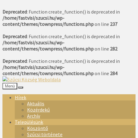
Deprecated
: Function create_function() is deprecated in
/home/fastvisi/szucsi.hu/wp-
content/themes/townpress/functions.php
on line
237
Deprecated
: Function create_function() is deprecated in
/home/fastvisi/szucsi.hu/wp-
content/themes/townpress/functions.php
on line
282
Deprecated
: Function create_function() is deprecated in
/home/fastvisi/szucsi.hu/wp-
content/themes/townpress/functions.php
on line
284
Menü
Hírek
Aktuális
Közérdekű
Archív
Településünk
Köszöntő
Szűcsi története