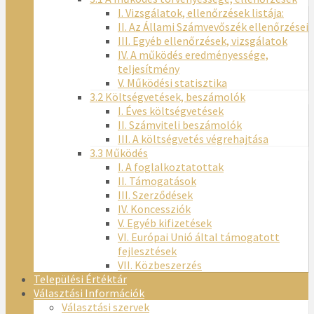
I. Vizsgálatok, ellenőrzések listája:
II. Az Állami Számvevőszék ellenőrzései
III. Egyéb ellenőrzések, vizsgálatok
IV. A működés eredményessége,
teljesítmény
V. Működési statisztika
3.2 Költségvetések, beszámolók
I. Éves költségvetések
II. Számviteli beszámolók
III. A költségvetés végrehajtása
3.3 Működés
I. A foglalkoztatottak
II. Támogatások
III. Szerződések
IV. Koncessziók
V. Egyéb kifizetések
VI. Európai Unió által támogatott
fejlesztések
VII. Közbeszerzés
Települési Értéktár
Választási Információk
Választási szervek