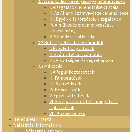
3.1 A működés törvényessége, ellenőrzések
I. Vizsgálatok, ellenőrzések listája:
II. Az Állami Számvevőszék ellenőrzései
III. Egyéb ellenőrzések, vizsgálatok
IV. A működés eredményessége,
teljesítmény
V. Működési statisztika
3.2 Költségvetések, beszámolók
I. Éves költségvetések
II. Számviteli beszámolók
III. A költségvetés végrehajtása
3.3 Működés
I. A foglalkoztatottak
II. Támogatások
III. Szerződések
IV. Koncessziók
V. Egyéb kifizetések
VI. Európai Unió által támogatott
fejlesztések
VII. Közbeszerzés
Települési Értéktár
Választási Információk
Választási szervek