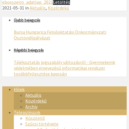
ebosszeiro_adatlap_2021
Letöltés
2021-05-31 in
Aktuális
,
Közérdekű
Újabb bejegyzés
Bursa Hungarica Felsőoktatási Önkormányzati
Ösztöndíjpályázat
Régebbi bejegyzés
Tájékoztatás jogszabály változásról - Gyermekeink
védelmében elnevezésű informatikai rendszer
továbbfejlesztése kapcsán
Hírek
Aktuális
Közérdekű
Archív
Településünk
Köszöntő
Szűcsi története