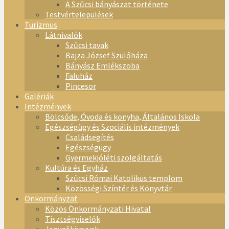
A Szűcsi bányászat története
Testvértelepülések
Turizmus
Látnivalók
Szűcsi tavak
Bajza József Szülőháza
Bányász Emlékszoba
Faluház
Pincesor
Galériák
Intézmények
Bölcsőde, Óvoda és konyha, Általános Iskola
Egészségügy és Szociális intézmények
Családsegítés
Egészségügy
Gyermekjóléti szolgáltatás
Kultúra és Egyház
Szűcsi Római Katolikus templom
Közösségi Színtér és Könyvtár
Önkormányzat
Közös Önkormányzati Hivatal
Tisztségviselők