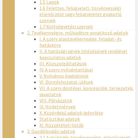
1.5 Lapok
1.6 Felettes, felügyeleti, törvényességi
ellenőrzést vagy felügyeletet gyakorló
szervek
1.7 Költségvetési szervek
2. Tevékenységre, működésre vonatkozó adatok
I. A szerv alaptevékenysége, feladat- és
hatásköre
II. A hatósági ügyek intézésének rendjével
kapcsolatos adatok
III. Közszolgáltatások
IV. A szerv nyilvántartásai
V. Nyilvános kiadványok
VI. Döntéshozatal, ülések
VII. A szerv döntései, koncepciók, tervezetek,
javaslatok
VIII. Pályázatok
IX. Hirdetmények
X. Közérdekű adatok igénylése
Statisztikai adatok
XI. Közzétételi listák
3. Gazdálkodási adatok
3.1 A működés törvényessége, ellenőrzések