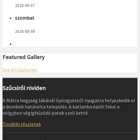
2026-08-07
szombat
2026-08-08
Featured Gallery
See All Galleries
Szűcsiről röviden
A Mátra hegység lábánál Gyöngyöstől nyugatra helyezkedik el
a dombok határolta település. A katlanba épült falut a
völgyben végighúzódó patak szeli ketté.
További részletek