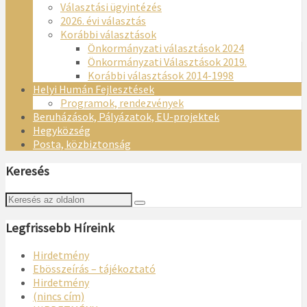
Választási ügyintézés
2026. évi választás
Korábbi választások
Önkormányzati választások 2024
Önkormányzati Választások 2019.
Korábbi választások 2014-1998
Helyi Humán Fejlesztések
Programok, rendezvények
Beruházások, Pályázatok, EU-projektek
Hegyközség
Posta, közbiztonság
Keresés
Legfrissebb Híreink
Hirdetmény
Ebösszeírás – tájékoztató
Hirdetmény
(nincs cím)