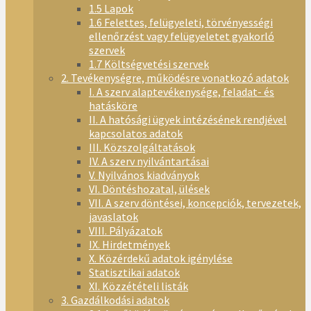
1.5 Lapok
1.6 Felettes, felügyeleti, törvényességi
ellenőrzést vagy felügyeletet gyakorló
szervek
1.7 Költségvetési szervek
2. Tevékenységre, működésre vonatkozó adatok
I. A szerv alaptevékenysége, feladat- és
hatásköre
II. A hatósági ügyek intézésének rendjével
kapcsolatos adatok
III. Közszolgáltatások
IV. A szerv nyilvántartásai
V. Nyilvános kiadványok
VI. Döntéshozatal, ülések
VII. A szerv döntései, koncepciók, tervezetek,
javaslatok
VIII. Pályázatok
IX. Hirdetmények
X. Közérdekű adatok igénylése
Statisztikai adatok
XI. Közzétételi listák
3. Gazdálkodási adatok