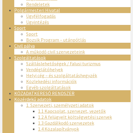
Rendeletek
Polgármesteri Hivatal
Ügyfélfogadás
Ügyintézés
Sport
Sport
Bozsik Program – utánpótlás
Civil pálya
A működő civil szervezeteink
Szolgáltatások
Szálláslehetőségek / Falusi turizmus
Vendéglátóhelyek
Helyi cég – és szolgáltatáshegyzék
Közlekedési információk
Egyéb szolgáltatások
KÖZADATKERESŐ RENDSZER
Közérdekű adatok
1. Szervezeti, személyzeti adatok
1.1 Kapcsolat, szervezet, vezetők
1.2 A felügyelt költségvetési szervek
1.3 Gazdálkodó szervezetek
1.4 Közalapítványok