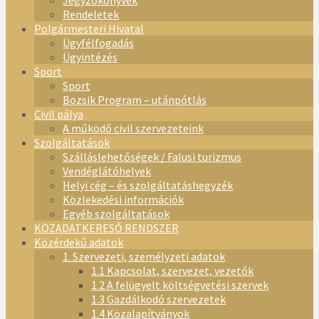
Jegyzőkönyvek
Rendeletek
Polgármesteri Hivatal
Ügyfélfogadás
Ügyintézés
Sport
Sport
Bozsik Program – utánpótlás
Civil pálya
A működő civil szervezeteink
Szolgáltatások
Szálláslehetőségek / Falusi turizmus
Vendéglátóhelyek
Helyi cég – és szolgáltatáshegyzék
Közlekedési információk
Egyéb szolgáltatások
KÖZADATKERESŐ RENDSZER
Közérdekű adatok
1. Szervezeti, személyzeti adatok
1.1 Kapcsolat, szervezet, vezetők
1.2 A felügyelt költségvetési szervek
1.3 Gazdálkodó szervezetek
1.4 Közalapítványok