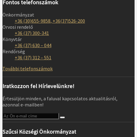
Fontos telefonszámok
Önkormányzat
+36 (30)655-9858, +36(37)526-200
Orvosi rendelő
+36 (37) 300-341
Könyvtár
+36 (37) 630 – 044
Rendőrség
+36 (37) 312 – 551
További telefonszámok
Iratkozzon fel Hírlevelünkre!
Értesüljön minden, a faluval kapcsolatos aktualitásról,
azonnal e-mailben!
Szűcsi Községi Önkormányzat