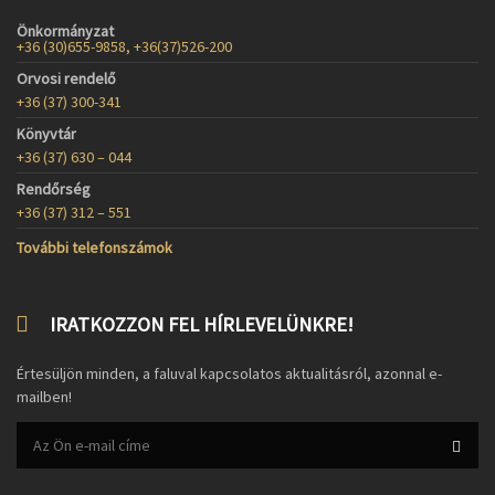
Önkormányzat
+36 (30)655-9858, +36(37)526-200
Orvosi rendelő
+36 (37) 300-341
Könyvtár
+36 (37) 630 – 044
Rendőrség
+36 (37) 312 – 551
További telefonszámok
IRATKOZZON FEL HÍRLEVELÜNKRE!
Értesüljön minden, a faluval kapcsolatos aktualitásról, azonnal e-
mailben!