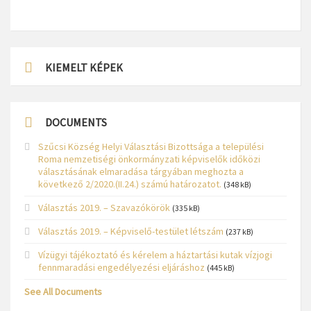
KIEMELT KÉPEK
DOCUMENTS
Szűcsi Község Helyi Választási Bizottsága a települési
Roma nemzetiségi önkormányzati képviselők időközi
választásának elmaradása tárgyában meghozta a
következő 2/2020.(II.24.) számú határozatot.
(348 kB)
Választás 2019. – Szavazókörök
(335 kB)
Választás 2019. – Képviselő-testület létszám
(237 kB)
Vízügyi tájékoztató és kérelem a háztartási kutak vízjogi
fennmaradási engedélyezési eljáráshoz
(445 kB)
See All Documents