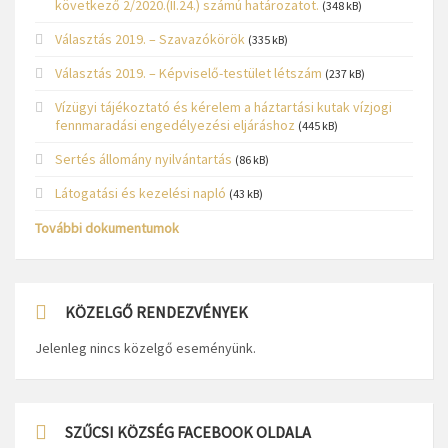
következő 2/2020.(II.24.) számú határozatot.
(348 kB)
Választás 2019. – Szavazókörök
(335 kB)
Választás 2019. – Képviselő-testület létszám
(237 kB)
Vízügyi tájékoztató és kérelem a háztartási kutak vízjogi
fennmaradási engedélyezési eljáráshoz
(445 kB)
Sertés állomány nyilvántartás
(86 kB)
Látogatási és kezelési napló
(43 kB)
További dokumentumok
KÖZELGŐ RENDEZVÉNYEK
Jelenleg nincs közelgő eseményünk.
SZŰCSI KÖZSÉG FACEBOOK OLDALA