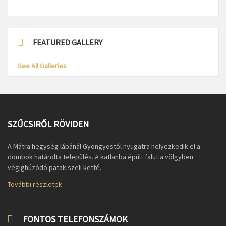
FEATURED GALLERY
See All Galleries
SZŰCSIRŐL RÖVIDEN
A Mátra hegység lábánál Gyöngyöstől nyugatra helyezkedik el a
dombok határolta település. A katlanba épült falut a völgyben
végighúzódó patak szeli ketté.
További részletek
FONTOS TELEFONSZÁMOK