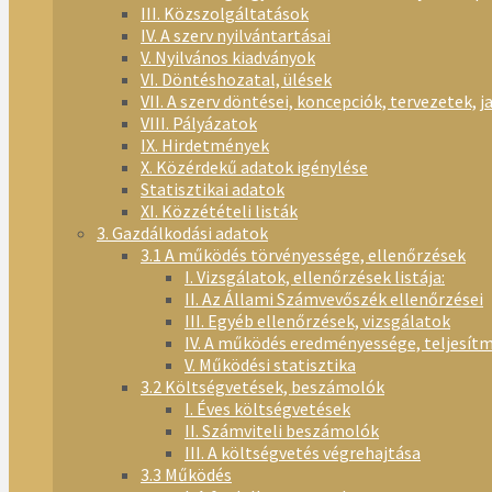
III. Közszolgáltatások
IV. A szerv nyilvántartásai
V. Nyilvános kiadványok
VI. Döntéshozatal, ülések
VII. A szerv döntései, koncepciók, tervezetek, j
VIII. Pályázatok
IX. Hirdetmények
X. Közérdekű adatok igénylése
Statisztikai adatok
XI. Közzétételi listák
3. Gazdálkodási adatok
3.1 A működés törvényessége, ellenőrzések
I. Vizsgálatok, ellenőrzések listája:
II. Az Állami Számvevőszék ellenőrzései
III. Egyéb ellenőrzések, vizsgálatok
IV. A működés eredményessége, teljesít
V. Működési statisztika
3.2 Költségvetések, beszámolók
I. Éves költségvetések
II. Számviteli beszámolók
III. A költségvetés végrehajtása
3.3 Működés