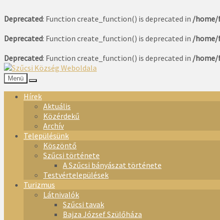
Deprecated
: Function create_function() is deprecated in
/home/f
Deprecated
: Function create_function() is deprecated in
/home/f
Deprecated
: Function create_function() is deprecated in
/home/f
Menü
Hírek
Aktuális
Közérdekű
Archív
Településünk
Köszöntő
Szűcsi története
A Szűcsi bányászat története
Testvértelepülések
Turizmus
Látnivalók
Szűcsi tavak
Bajza József Szülőháza