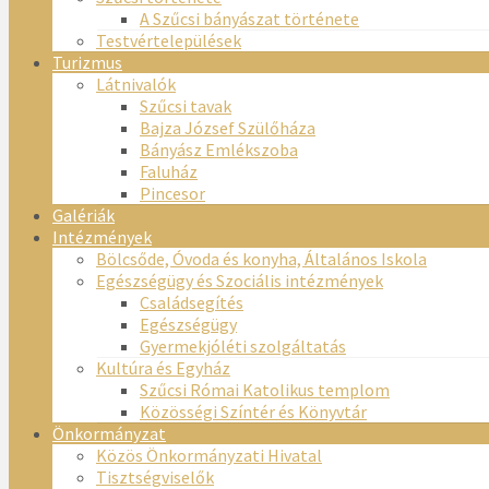
A Szűcsi bányászat története
Testvértelepülések
Turizmus
Látnivalók
Szűcsi tavak
Bajza József Szülőháza
Bányász Emlékszoba
Faluház
Pincesor
Galériák
Intézmények
Bölcsőde, Óvoda és konyha, Általános Iskola
Egészségügy és Szociális intézmények
Családsegítés
Egészségügy
Gyermekjóléti szolgáltatás
Kultúra és Egyház
Szűcsi Római Katolikus templom
Közösségi Színtér és Könyvtár
Önkormányzat
Közös Önkormányzati Hivatal
Tisztségviselők