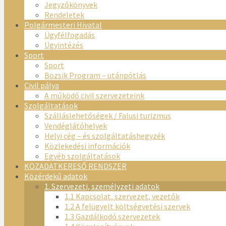
Jegyzőkönyvek
Rendeletek
Polgármesteri Hivatal
Ügyfélfogadás
Ügyintézés
Sport
Sport
Bozsik Program – utánpótlás
Civil pálya
A működő civil szervezeteink
Szolgáltatások
Szálláslehetőségek / Falusi turizmus
Vendéglátóhelyek
Helyi cég – és szolgáltatáshegyzék
Közlekedési információk
Egyéb szolgáltatások
KÖZADATKERESŐ RENDSZER
Közérdekű adatok
1. Szervezeti, személyzeti adatok
1.1 Kapcsolat, szervezet, vezetők
1.2 A felügyelt költségvetési szervek
1.3 Gazdálkodó szervezetek