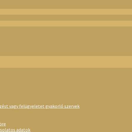
rzést vagy felügyeletet gyakorló szervek
öre
csolatos adatok