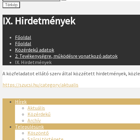
Térkép
IX. Hirdetmények
Főoldal
Főoldal
Közérdekű adatok
2. Tevékenységre, működésre vonatkozó adatok
IX. Hirdetmények
A közfeladatot ellátó szerv által közzétett hirdetmények, köz
https://szucsi.hu/category/aktualis
Hírek
Aktuális
Közérdekű
Archív
Településünk
Köszöntő
Szűcsi története