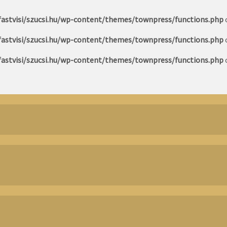
astvisi/szucsi.hu/wp-content/themes/townpress/functions.php
astvisi/szucsi.hu/wp-content/themes/townpress/functions.php
astvisi/szucsi.hu/wp-content/themes/townpress/functions.php