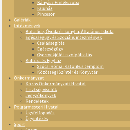
Bányász Emlékszoba
Faluház
Pincesor
Galériák
Intézmények
Bölcsőde, Óvoda és konyha, Általános Iskola
Egészségügy és Szociális intézmények
Családsegítés
Egészségügy
Gyermekjóléti szolgáltatás
Kultúra és Egyház
Szűcsi Római Katolikus templom
Közösségi Színtér és Könyvtár
Önkormányzat
Közös Önkormányzati Hivatal
Tisztségviselők
Jegyzőkönyvek
Rendeletek
Polgármesteri Hivatal
Ügyfélfogadás
Ügyintézés
Sport