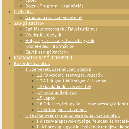
Sport
Bozsik Program – utánpótlás
Civil pálya
A működő civil szervezeteink
Szolgáltatások
Szálláslehetőségek / Falusi turizmus
Vendéglátóhelyek
Helyi cég – és szolgáltatáshegyzék
Közlekedési információk
Egyéb szolgáltatások
KÖZADATKERESŐ RENDSZER
Közérdekű adatok
1. Szervezeti, személyzeti adatok
1.1 Kapcsolat, szervezet, vezetők
1.2 A felügyelt költségvetési szervek
1.3 Gazdálkodó szervezetek
1.4 Közalapítványok
1.5 Lapok
1.6 Felettes, felügyeleti, törvényességi ellenő
1.7 Költségvetési szervek
2. Tevékenységre, működésre vonatkozó adatok
I. A szerv alaptevékenysége, feladat- és hatásk
II. A hatósági ügyek intézésének rendjével kap