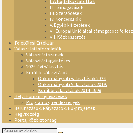
I. A foglalkoztatottak
II. Támogatások
III. Szerződések
IV. Koncessziók
V. Egyéb kifizetések
VI. Európai Unió által támogatott fejles
VII. Közbeszerzés
Települési Értéktár
Választási Információk
Választási szervek
Választási ügyintézés
2026. évi választás
Korábbi választások
Önkormányzati választások 2024
Önkormányzati Választások 2019.
Korábbi választások 2014-1998
Helyi Humán Fejlesztések
Programok, rendezvények
Beruházások, Pályázatok, EU-projektek
Hegyközség
Posta, közbiztonság