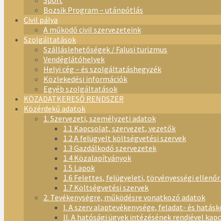
Sport
Bozsik Program – utánpótlás
Civil pálya
A működő civil szervezeteink
Szolgáltatások
Szálláslehetőségek / Falusi turizmus
Vendéglátóhelyek
Helyi cég – és szolgáltatáshegyzék
Közlekedési információk
Egyéb szolgáltatások
KÖZADATKERESŐ RENDSZER
Közérdekű adatok
1. Szervezeti, személyzeti adatok
1.1 Kapcsolat, szervezet, vezetők
1.2 A felügyelt költségvetési szervek
1.3 Gazdálkodó szervezetek
1.4 Közalapítványok
1.5 Lapok
1.6 Felettes, felügyeleti, törvényességi ellenő
1.7 Költségvetési szervek
2. Tevékenységre, működésre vonatkozó adatok
I. A szerv alaptevékenysége, feladat- és hatásk
II. A hatósági ügyek intézésének rendjével kap