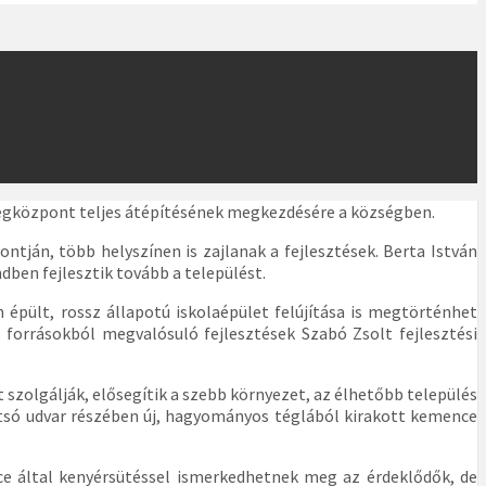
zségközpont teljes átépítésének megkezdésére a községben.
ontján, több helyszínen is zajlanak a fejlesztések. Berta István
dben fejlesztik tovább a települést.
 épült, rossz állapotú iskolaépület felújítása is megtörténhet
s forrásokból megvalósuló fejlesztések Szabó Zsolt fejlesztési
 szolgálják, elősegítik a szebb környezet, az élhetőbb település
tsó udvar részében új, hagyományos téglából kirakott kemence
e által kenyérsütéssel ismerkedhetnek meg az érdeklődők, de