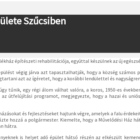
dülete Szűcsiben
ékház építészeti rehabilitációja, egyúttal készülnek az új egés
lepülést végig járva azt tapasztalhatják, hogy a község számos p
tartani azt az ígéretet, hogy a korábbi lendülettel és nagyságren
gy tűnik, egy régi álom válhat valóra, a koros, 1950-es években
tni az útfelújítási programot, megjegyezte, hogy a hazai és unió
ázásokat és fejlesztéseket hajtunk végre, amelyek a falu érdekeit
fűzte hozzá a polgármester. Kiemelte, hogy a Művelődési Ház há
n hátra.
yeknek is helyet adó épület hátsó részén az elkészült kemenc