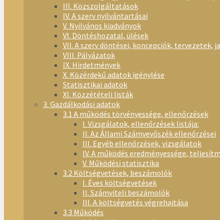
III. Közszolgáltatások
IV. A szerv nyilvántartásai
V. Nyilvános kiadványok
VI. Döntéshozatal, ülések
VII. A szerv döntései, koncepciók, tervezetek, j
VIII. Pályázatok
IX. Hirdetmények
X. Közérdekű adatok igénylése
Statisztikai adatok
XI. Közzétételi listák
3. Gazdálkodási adatok
3.1 A működés törvényessége, ellenőrzések
I. Vizsgálatok, ellenőrzések listája:
II. Az Állami Számvevőszék ellenőrzései
III. Egyéb ellenőrzések, vizsgálatok
IV. A működés eredményessége, teljesít
V. Működési statisztika
3.2 Költségvetések, beszámolók
I. Éves költségvetések
II. Számviteli beszámolók
III. A költségvetés végrehajtása
3.3 Működés