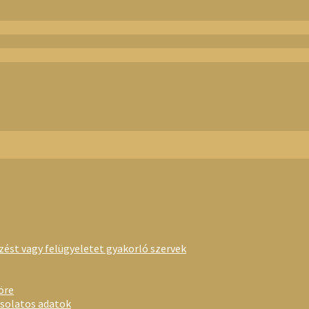
rzést vagy felügyeletet gyakorló szervek
öre
csolatos adatok