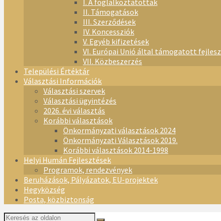
I. A foglalkoztatottak
II. Támogatások
III. Szerződések
IV. Koncessziók
V. Egyéb kifizetések
VI. Európai Unió által támogatott fejles
VII. Közbeszerzés
Települési Értéktár
Választási Információk
Választási szervek
Választási ügyintézés
2026. évi választás
Korábbi választások
Önkormányzati választások 2024
Önkormányzati Választások 2019.
Korábbi választások 2014-1998
Helyi Humán Fejlesztések
Programok, rendezvények
Beruházások, Pályázatok, EU-projektek
Hegyközség
Posta, közbiztonság