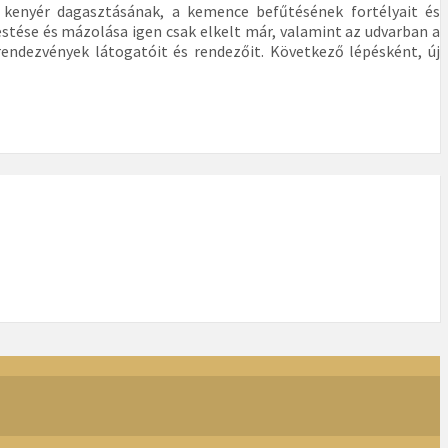
kenyér dagasztásának, a kemence befűtésének fortélyait és
stése és mázolása igen csak elkelt már, valamint az udvarban a
rendezvények látogatóit és rendezőit. Következő lépésként, új