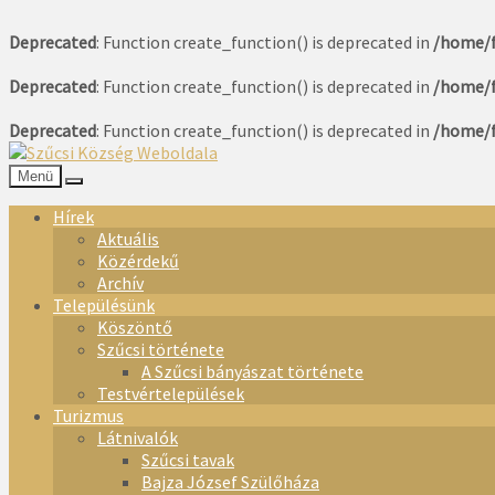
Deprecated
: Function create_function() is deprecated in
/home/f
Deprecated
: Function create_function() is deprecated in
/home/f
Deprecated
: Function create_function() is deprecated in
/home/f
Menü
Hírek
Aktuális
Közérdekű
Archív
Településünk
Köszöntő
Szűcsi története
A Szűcsi bányászat története
Testvértelepülések
Turizmus
Látnivalók
Szűcsi tavak
Bajza József Szülőháza