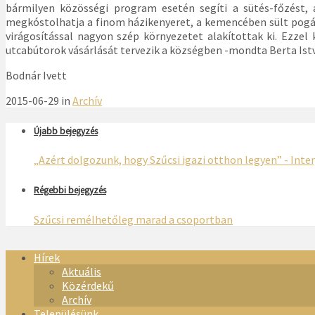
bármilyen közösségi program esetén segíti a sütés-főzést
megkóstolhatja a finom házikenyeret, a kemencében sült pogács
virágosítással nagyon szép környezetet alakítottak ki. Ezzel
utcabútorok vásárlását tervezik a községben -mondta Berta Ist
Bodnár Ivett
2015-06-29 in
Archív
Újabb bejegyzés
„Azért dolgozunk, hogy Szűcsi igazi otthon legyen” - Inte
Régebbi bejegyzés
Szűcsi remélhetőleg marad a csoportban
Hírek
Aktuális
Közérdekű
Archív
Településünk