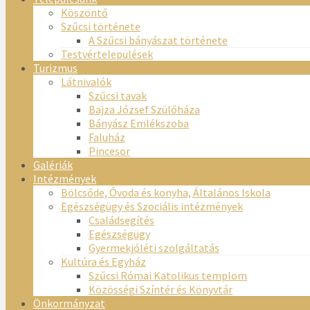
Köszöntő
Szűcsi története
A Szűcsi bányászat története
Testvértelepülések
Turizmus
Látnivalók
Szűcsi tavak
Bajza József Szülőháza
Bányász Emlékszoba
Faluház
Pincesor
Galériák
Intézmények
Bölcsőde, Óvoda és konyha, Általános Iskola
Egészségügy és Szociális intézmények
Családsegítés
Egészségügy
Gyermekjóléti szolgáltatás
Kultúra és Egyház
Szűcsi Római Katolikus templom
Közösségi Színtér és Könyvtár
Önkormányzat