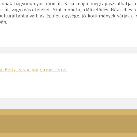
, annak hagyományos módját. Ki-ki maga megtapasztalhatja a 
át, vagy más ételeket. Mint mondta, a Művelődési Ház teljes fe
 kulturáltabbá vált az épület egysége, jó körülmények várják a 
ván.
rjú Berta István polgármesterrel