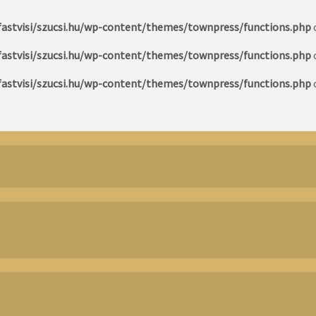
astvisi/szucsi.hu/wp-content/themes/townpress/functions.php
astvisi/szucsi.hu/wp-content/themes/townpress/functions.php
astvisi/szucsi.hu/wp-content/themes/townpress/functions.php