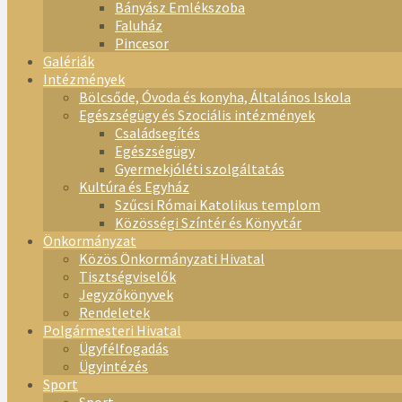
Bányász Emlékszoba
Faluház
Pincesor
Galériák
Intézmények
Bölcsőde, Óvoda és konyha, Általános Iskola
Egészségügy és Szociális intézmények
Családsegítés
Egészségügy
Gyermekjóléti szolgáltatás
Kultúra és Egyház
Szűcsi Római Katolikus templom
Közösségi Színtér és Könyvtár
Önkormányzat
Közös Önkormányzati Hivatal
Tisztségviselők
Jegyzőkönyvek
Rendeletek
Polgármesteri Hivatal
Ügyfélfogadás
Ügyintézés
Sport