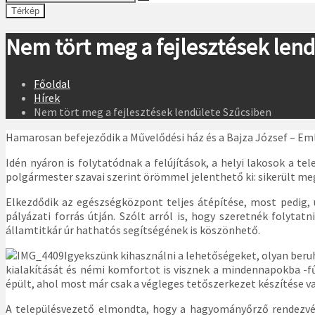
Térkép
Nem tört meg a fejlesztések len
Főoldal
Hírek
Nem tört meg a fejlesztések lendülete Szűcsiben
Hamarosan befejeződik a Művelődési ház és a Bajza József – Eml
Idén nyáron is folytatódnak a felújítások, a helyi lakosok a te
polgármester szavai szerint örömmel jelenthető ki: sikerült meg
Elkezdődik az egészségközpont teljes átépítése, most pedig, ú
pályázati forrás útján. Szólt arról is, hogy szeretnék folyta
államtitkár úr hathatós segítségének is köszönhető.
Igyekszünk kihasználni a lehetőségeket, olyan beruh
kialakítását és némi komfortot is visznek a mindennapokba -
épült, ahol most már csak a végleges tetőszerkezet készítése va
A településvezető elmondta, hogy a hagyományőrző rendezvén