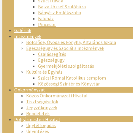
Szűcsi tavak
Bajza József Szülőháza
Bányász Emlékszoba
Faluház
Pincesor
Galériák
Intézmények
Bölcsőde, Óvoda és konyha, Általános Iskola
Egészségügy és Szociális intézmények
Családsegítés
Egészségügy
Gyermekjóléti szolgáltatás
Kultúra és Egyház
Szűcsi Római Katolikus templom
Közösségi Színtér és Könyvtár
Önkormányzat
Közös Önkormányzati Hivatal
Tisztségviselők
Jegyzőkönyvek
Rendeletek
Polgármesteri Hivatal
Ügyfélfogadás
Ügyintézés