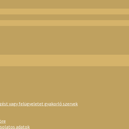
rzést vagy felügyeletet gyakorló szervek
öre
csolatos adatok