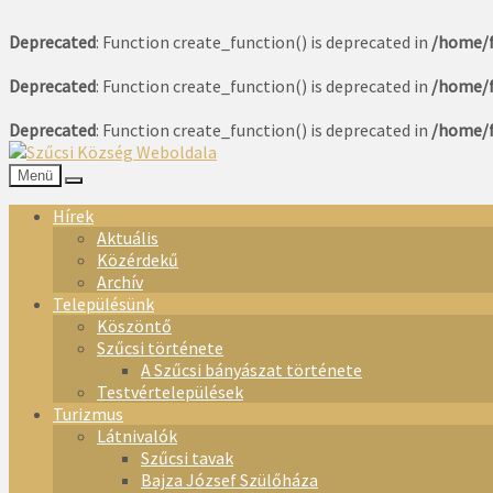
Deprecated
: Function create_function() is deprecated in
/home/f
Deprecated
: Function create_function() is deprecated in
/home/f
Deprecated
: Function create_function() is deprecated in
/home/f
Menü
Hírek
Aktuális
Közérdekű
Archív
Településünk
Köszöntő
Szűcsi története
A Szűcsi bányászat története
Testvértelepülések
Turizmus
Látnivalók
Szűcsi tavak
Bajza József Szülőháza