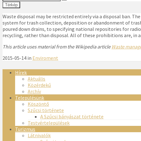
Térkép
Waste disposal may be restricted entirely via a disposal ban. Th
system for trash collection, deposition or abandonment of trash
poured down drains, to specifying national repositories for radio
recycling, rather than disposal. All of these prohibitions are, in 
This article uses material from the Wikipedia article
Waste manag
2015-05-14 in
Enviroment
Hírek
Aktuális
Közérdekű
Archív
Településünk
Köszöntő
Szűcsi története
A Szűcsi bányászat története
Testvértelepülések
Turizmus
Látnivalók