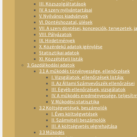
III. Közszolgáltatások
IV. A szerv nyilvántartásai
V. Nyilvános kiadványok
VI. Döntéshozatal, ülések
VII. A szerv döntései, koncepciók, tervezetek, j
VIII. Pályázatok
IX. Hirdetmények
X. Közérdekű adatok igénylése
Statisztikai adatok
XI. Közzétételi listák
3. Gazdálkodási adatok
3.1 A működés törvényessége, ellenőrzések
I. Vizsgálatok, ellenőrzések listája:
II. Az Állami Számvevőszék ellenőrzései
III. Egyéb ellenőrzések, vizsgálatok
IV. A működés eredményessége, teljesít
V. Működési statisztika
3.2 Költségvetések, beszámolók
I. Éves költségvetések
II. Számviteli beszámolók
III. A költségvetés végrehajtása
3.3 Működés