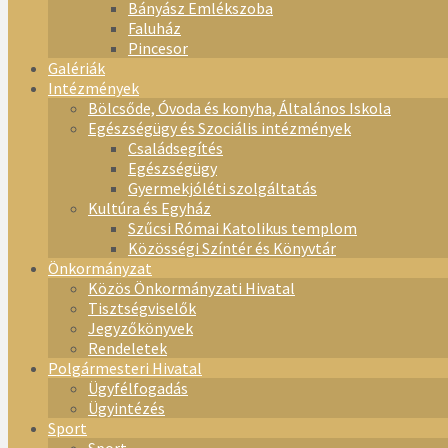
Bányász Emlékszoba
Faluház
Pincesor
Galériák
Intézmények
Bölcsőde, Óvoda és konyha, Általános Iskola
Egészségügy és Szociális intézmények
Családsegítés
Egészségügy
Gyermekjóléti szolgáltatás
Kultúra és Egyház
Szűcsi Római Katolikus templom
Közösségi Színtér és Könyvtár
Önkormányzat
Közös Önkormányzati Hivatal
Tisztségviselők
Jegyzőkönyvek
Rendeletek
Polgármesteri Hivatal
Ügyfélfogadás
Ügyintézés
Sport