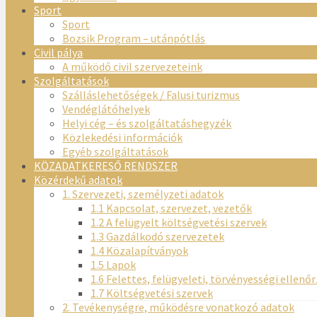
Sport
Sport
Bozsik Program – utánpótlás
Civil pálya
A működő civil szervezeteink
Szolgáltatások
Szálláslehetőségek / Falusi turizmus
Vendéglátóhelyek
Helyi cég – és szolgáltatáshegyzék
Közlekedési információk
Egyéb szolgáltatások
KÖZADATKERESŐ RENDSZER
Közérdekű adatok
1. Szervezeti, személyzeti adatok
1.1 Kapcsolat, szervezet, vezetők
1.2 A felügyelt költségvetési szervek
1.3 Gazdálkodó szervezetek
1.4 Közalapítványok
1.5 Lapok
1.6 Felettes, felügyeleti, törvényességi ellenő
1.7 Költségvetési szervek
2. Tevékenységre, működésre vonatkozó adatok