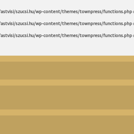
astvisi/szucsi.hu/wp-content/themes/townpress/functions.php
astvisi/szucsi.hu/wp-content/themes/townpress/functions.php
astvisi/szucsi.hu/wp-content/themes/townpress/functions.php