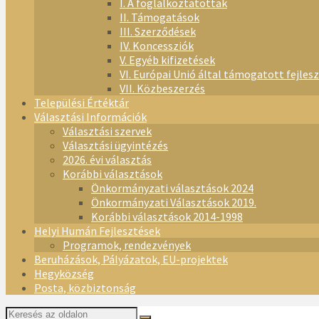
I. A foglalkoztatottak
II. Támogatások
III. Szerződések
IV. Koncessziók
V. Egyéb kifizetések
VI. Európai Unió által támogatott fejles
VII. Közbeszerzés
Települési Értéktár
Választási Információk
Választási szervek
Választási ügyintézés
2026. évi választás
Korábbi választások
Önkormányzati választások 2024
Önkormányzati Választások 2019.
Korábbi választások 2014-1998
Helyi Humán Fejlesztések
Programok, rendezvények
Beruházások, Pályázatok, EU-projektek
Hegyközség
Posta, közbiztonság