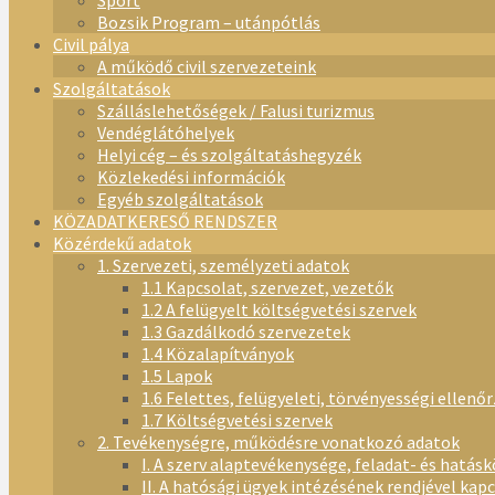
Sport
Bozsik Program – utánpótlás
Civil pálya
A működő civil szervezeteink
Szolgáltatások
Szálláslehetőségek / Falusi turizmus
Vendéglátóhelyek
Helyi cég – és szolgáltatáshegyzék
Közlekedési információk
Egyéb szolgáltatások
KÖZADATKERESŐ RENDSZER
Közérdekű adatok
1. Szervezeti, személyzeti adatok
1.1 Kapcsolat, szervezet, vezetők
1.2 A felügyelt költségvetési szervek
1.3 Gazdálkodó szervezetek
1.4 Közalapítványok
1.5 Lapok
1.6 Felettes, felügyeleti, törvényességi ellenő
1.7 Költségvetési szervek
2. Tevékenységre, működésre vonatkozó adatok
I. A szerv alaptevékenysége, feladat- és hatásk
II. A hatósági ügyek intézésének rendjével kap