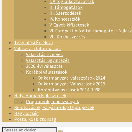
I. A foglalkoztatottak
II. Támogatások
III. Szerződések
IV. Koncessziók
V. Egyéb kifizetések
VI. Európai Unió által támogatott fejles
VII. Közbeszerzés
Települési Értéktár
Választási Információk
Választási szervek
Választási ügyintézés
2026. évi választás
Korábbi választások
Önkormányzati választások 2024
Önkormányzati Választások 2019.
Korábbi választások 2014-1998
Helyi Humán Fejlesztések
Programok, rendezvények
Beruházások, Pályázatok, EU-projektek
Hegyközség
Posta, közbiztonság