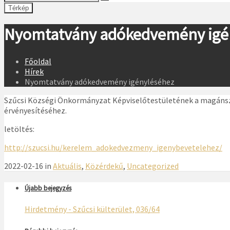
Térkép
Nyomtatvány adókedvemény igé
Főoldal
Hírek
Nyomtatvány adókedvemény igényléséhez
Szűcsi Községi Önkormányzat Képviselőtestületének a magánsz
érvényesítéséhez.
letöltés:
http://szucsi.hu/kerelem_adokedvezmeny_igenybevetelehez/
2022-02-16 in
Aktuális
,
Közérdekű
,
Uncategorized
Újabb bejegyzés
Hirdetmény - Szűcsi külterület, 036/64