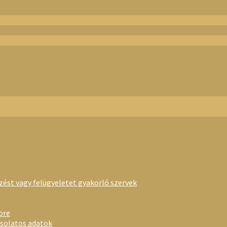
rzést vagy felügyeletet gyakorló szervek
öre
csolatos adatok