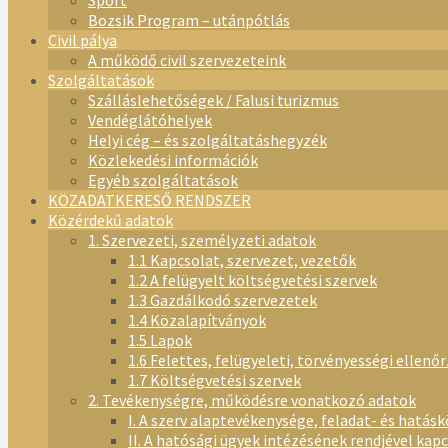
Sport
Bozsik Program – utánpótlás
Civil pálya
A működő civil szervezeteink
Szolgáltatások
Szálláslehetőségek / Falusi turizmus
Vendéglátóhelyek
Helyi cég – és szolgáltatáshegyzék
Közlekedési információk
Egyéb szolgáltatások
KÖZADATKERESŐ RENDSZER
Közérdekű adatok
1. Szervezeti, személyzeti adatok
1.1 Kapcsolat, szervezet, vezetők
1.2 A felügyelt költségvetési szervek
1.3 Gazdálkodó szervezetek
1.4 Közalapítványok
1.5 Lapok
1.6 Felettes, felügyeleti, törvényességi ellenő
1.7 Költségvetési szervek
2. Tevékenységre, működésre vonatkozó adatok
I. A szerv alaptevékenysége, feladat- és hatásk
II. A hatósági ügyek intézésének rendjével kap