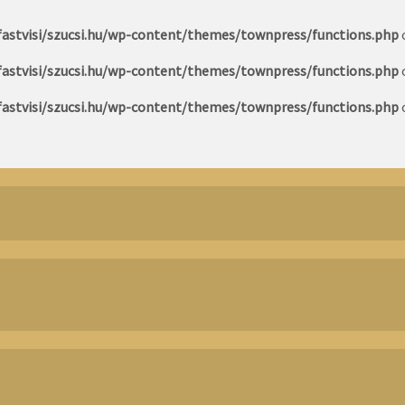
astvisi/szucsi.hu/wp-content/themes/townpress/functions.php
astvisi/szucsi.hu/wp-content/themes/townpress/functions.php
astvisi/szucsi.hu/wp-content/themes/townpress/functions.php