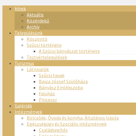
Hírek
Aktuális
Közérdekű
Archív
Településünk
Köszöntő
Szűcsi története
A Szűcsi bányászat története
Testvértelepülések
Turizmus
Látnivalók
Szűcsi tavak
Bajza József Szülőháza
Bányász Emlékszoba
Faluház
Pincesor
Galériák
Intézmények
Bölcsőde, Óvoda és konyha, Általános Iskola
Egészségügy és Szociális intézmények
Családsegítés