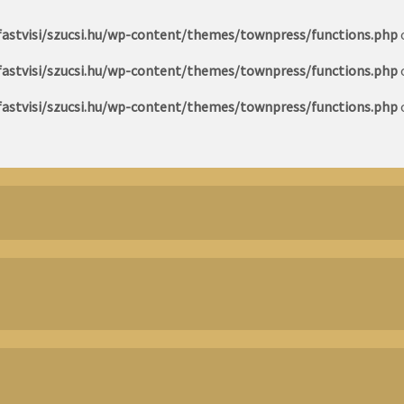
astvisi/szucsi.hu/wp-content/themes/townpress/functions.php
astvisi/szucsi.hu/wp-content/themes/townpress/functions.php
astvisi/szucsi.hu/wp-content/themes/townpress/functions.php