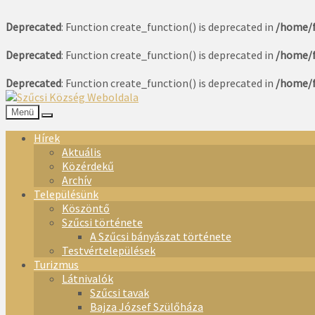
Deprecated
: Function create_function() is deprecated in
/home/f
Deprecated
: Function create_function() is deprecated in
/home/f
Deprecated
: Function create_function() is deprecated in
/home/f
Menü
Hírek
Aktuális
Közérdekű
Archív
Településünk
Köszöntő
Szűcsi története
A Szűcsi bányászat története
Testvértelepülések
Turizmus
Látnivalók
Szűcsi tavak
Bajza József Szülőháza