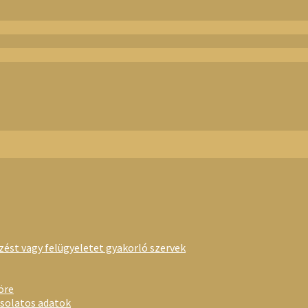
rzést vagy felügyeletet gyakorló szervek
öre
csolatos adatok