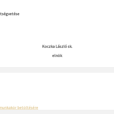
ltségvetése
Koczka László sk.
elnök
 munkakör betöltésére