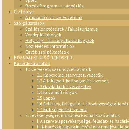
Sport
Bozsik Program – utánpótlás
Civil pálya
A működő civil szervezeteink
Szolgáltatások
Szálláslehetőségek / Falusi turizmus
Vendéglátóhelyek
Helyi cég – és szolgáltatáshegyzék
Közlekedési információk
Egyéb szolgáltatások
KÖZADATKERESŐ RENDSZER
Közérdekű adatok
1. Szervezeti, személyzeti adatok
1.1 Kapcsolat, szervezet, vezetők
1.2 A felügyelt költségvetési szervek
1.3 Gazdálkodó szervezetek
1.4 Közalapítványok
1.5 Lapok
1.6 Felettes, felügyeleti, törvényességi ellenő
1.7 Költségvetési szervek
2. Tevékenységre, működésre vonatkozó adatok
I. A szerv alaptevékenysége, feladat- és hatásk
II. A hatósági ügyek intézésének rendjével kap