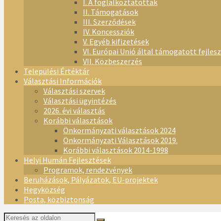
I. A foglalkoztatottak
II. Támogatások
III. Szerződések
IV. Koncessziók
V. Egyéb kifizetések
VI. Európai Unió által támogatott fejles
VII. Közbeszerzés
Települési Értéktár
Választási Információk
Választási szervek
Választási ügyintézés
2026. évi választás
Korábbi választások
Önkormányzati választások 2024
Önkormányzati Választások 2019.
Korábbi választások 2014-1998
Helyi Humán Fejlesztések
Programok, rendezvények
Beruházások, Pályázatok, EU-projektek
Hegyközség
Posta, közbiztonság