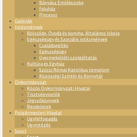
Bányász Emlékszoba
Faluház
Pincesor
Galériák
Intézmények
Bölcsőde, Óvoda és konyha, Általános Iskola
Egészségügy és Szociális intézmények
Családsegítés
Egészségügy
Gyermekjóléti szolgáltatás
Kultúra és Egyház
Szűcsi Római Katolikus templom
Közösségi Színtér és Könyvtár
Önkormányzat
Közös Önkormányzati Hivatal
Tisztségviselők
Jegyzőkönyvek
Rendeletek
Polgármesteri Hivatal
Ügyfélfogadás
Ügyintézés
Sport