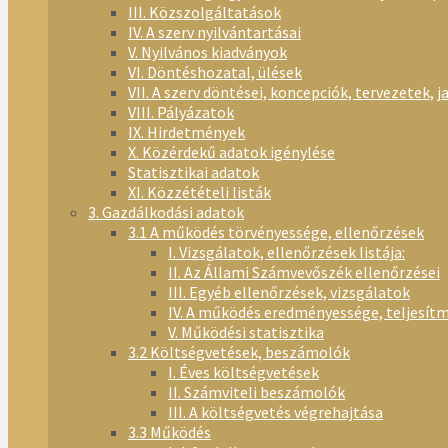
III. Közszolgáltatások
IV. A szerv nyilvántartásai
V. Nyilvános kiadványok
VI. Döntéshozatal, ülések
VII. A szerv döntései, koncepciók, tervezetek, j
VIII. Pályázatok
IX. Hirdetmények
X. Közérdekű adatok igénylése
Statisztikai adatok
XI. Közzétételi listák
3. Gazdálkodási adatok
3.1 A működés törvényessége, ellenőrzések
I. Vizsgálatok, ellenőrzések listája:
II. Az Állami Számvevőszék ellenőrzései
III. Egyéb ellenőrzések, vizsgálatok
IV. A működés eredményessége, teljesít
V. Működési statisztika
3.2 Költségvetések, beszámolók
I. Éves költségvetések
II. Számviteli beszámolók
III. A költségvetés végrehajtása
3.3 Működés