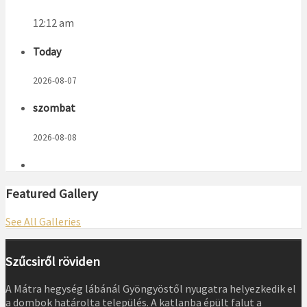
12:12 am
Today
2026-08-07
szombat
2026-08-08
Featured Gallery
See All Galleries
Szűcsiről röviden
A Mátra hegység lábánál Gyöngyöstől nyugatra helyezkedik el
a dombok határolta település. A katlanba épült falut a