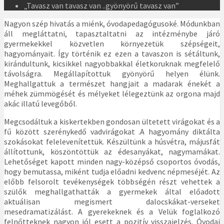
„Tavasz van tavasz van ..gyönyörű tavasz van”
Nagyon szép hivatás a miénk, óvodapedagógusoké. Módunkban
áll megláttatni, tapasztaltatni az intézménybe járó
gyermekekkel közvetlen környezetük szépségeit,
hagyományait. Így történik ez ezen a tavaszon is sétáltunk,
kirándultunk, kicsikkel nagyobbakkal életkoruknak megfelelő
távolságra. Megállapítottuk gyönyörű helyen élünk.
Meghallgattuk a természet hangjait a madarak énekét a
méhek zümmögését és mélyeket lélegeztünk az orgona majd
akác illatú levegőből.
Megcsodáltuk a kiskertekben gondosan ültetett virágokat és a
fű között szerénykedő vadvirágokat .A hagyomány diktálta
szokásokat felelevenítettük. Készültünk a húsvétra, májusfát
állítottunk, köszöntöttük az édesanyákat, nagymamákat.
Lehetőséget kapott minden nagy-középső csoportos óvodás,
hogy bemutassa, miként tudja előadni kedvenc népmeséjét. Az
előbb felsorolt tevékenységek többségén részt vehettek a
szülők meghallgathatták a gyermekek által előadott
aktuálisan megismert dalocskákat-verseket
mesedramatizálást. A gyerekeknek és a Velük foglalkozó
felnőtteknek nagyon jól esett a pozitív visszajelzés. Óvodai