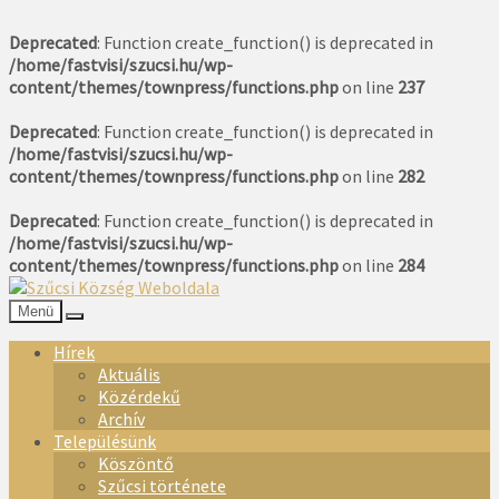
Deprecated
: Function create_function() is deprecated in
/home/fastvisi/szucsi.hu/wp-
content/themes/townpress/functions.php
on line
237
Deprecated
: Function create_function() is deprecated in
/home/fastvisi/szucsi.hu/wp-
content/themes/townpress/functions.php
on line
282
Deprecated
: Function create_function() is deprecated in
/home/fastvisi/szucsi.hu/wp-
content/themes/townpress/functions.php
on line
284
Menü
Hírek
Aktuális
Közérdekű
Archív
Településünk
Köszöntő
Szűcsi története