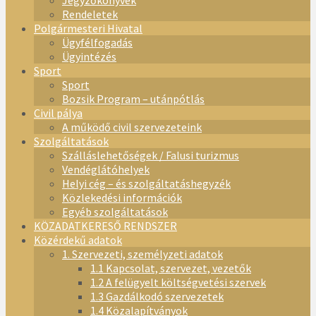
Jegyzőkönyvek
Rendeletek
Polgármesteri Hivatal
Ügyfélfogadás
Ügyintézés
Sport
Sport
Bozsik Program – utánpótlás
Civil pálya
A működő civil szervezeteink
Szolgáltatások
Szálláslehetőségek / Falusi turizmus
Vendéglátóhelyek
Helyi cég – és szolgáltatáshegyzék
Közlekedési információk
Egyéb szolgáltatások
KÖZADATKERESŐ RENDSZER
Közérdekű adatok
1. Szervezeti, személyzeti adatok
1.1 Kapcsolat, szervezet, vezetők
1.2 A felügyelt költségvetési szervek
1.3 Gazdálkodó szervezetek
1.4 Közalapítványok