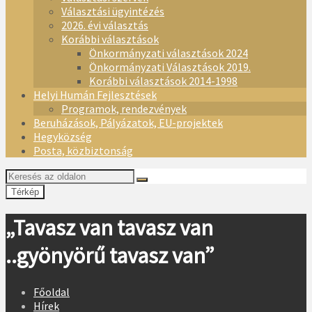
Választási ügyintézés
2026. évi választás
Korábbi választások
Önkormányzati választások 2024
Önkormányzati Választások 2019.
Korábbi választások 2014-1998
Helyi Humán Fejlesztések
Programok, rendezvények
Beruházások, Pályázatok, EU-projektek
Hegyközség
Posta, közbiztonság
Térkép
„Tavasz van tavasz van
..gyönyörű tavasz van”
Főoldal
Hírek