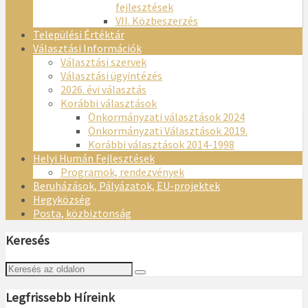
fejlesztések
VII. Közbeszerzés
Települési Értéktár
Választási Információk
Választási szervek
Választási ügyintézés
2026. évi választás
Korábbi választások
Önkormányzati választások 2024
Önkormányzati Választások 2019.
Korábbi választások 2014-1998
Helyi Humán Fejlesztések
Programok, rendezvények
Beruházások, Pályázatok, EU-projektek
Hegyközség
Posta, közbiztonság
Keresés
Legfrissebb Híreink