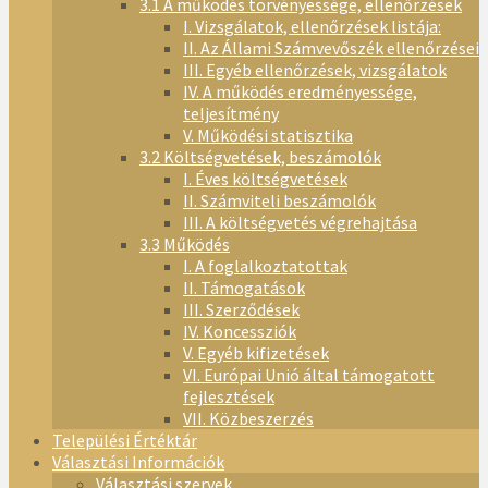
3.1 A működés törvényessége, ellenőrzések
I. Vizsgálatok, ellenőrzések listája:
II. Az Állami Számvevőszék ellenőrzései
III. Egyéb ellenőrzések, vizsgálatok
IV. A működés eredményessége,
teljesítmény
V. Működési statisztika
3.2 Költségvetések, beszámolók
I. Éves költségvetések
II. Számviteli beszámolók
III. A költségvetés végrehajtása
3.3 Működés
I. A foglalkoztatottak
II. Támogatások
III. Szerződések
IV. Koncessziók
V. Egyéb kifizetések
VI. Európai Unió által támogatott
fejlesztések
VII. Közbeszerzés
Települési Értéktár
Választási Információk
Választási szervek