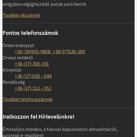
völgyben végighúzódó patak szeli ketté.
További részletek
Fontos telefonszámok
Önkormányzat
+36 (30)655-9858, +36(37)526-200
Orvosi rendelő
+36 (37) 300-341
Könyvtár
+36 (37) 630 – 044
Rendőrség
+36 (37) 312 – 551
További telefonszámok
Iratkozzon fel Hírlevelünkre!
Értesüljön minden, a faluval kapcsolatos aktualitásról,
azonnal e-mailben!