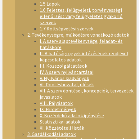
1.5 Lapok
1.6 Felettes, felügyeleti, törvényességi
ellenőrzést vagy felügyeletet gyakorló
szervek
1.7 Költségvetési szervek
2. Tevékenységre, működésre vonatkozó adatok
I. A szerv alaptevékenysége, feladat- és
hatásköre
II. A hatósági ügyek intézésének rendjével
kapcsolatos adatok
III. Közszolgáltatások
IV. A szerv nyilvántartásai
V. Nyilvános kiadványok
VI. Döntéshozatal, ülések
VII. A szerv döntései, koncepciók, tervezetek,
javaslatok
VIII. Pályázatok
IX. Hirdetmények
X. Közérdekű adatok igénylése
Statisztikai adatok
XI. Közzétételi listák
3. Gazdálkodási adatok