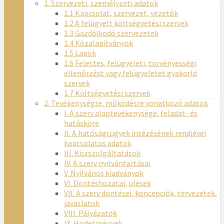
1. Szervezeti, személyzeti adatok
1.1 Kapcsolat, szervezet, vezetők
1.2 A felügyelt költségvetési szervek
1.3 Gazdálkodó szervezetek
1.4 Közalapítványok
1.5 Lapok
1.6 Felettes, felügyeleti, törvényességi
ellenőrzést vagy felügyeletet gyakorló
szervek
1.7 Költségvetési szervek
2. Tevékenységre, működésre vonatkozó adatok
I. A szerv alaptevékenysége, feladat- és
hatásköre
II. A hatósági ügyek intézésének rendjével
kapcsolatos adatok
III. Közszolgáltatások
IV. A szerv nyilvántartásai
V. Nyilvános kiadványok
VI. Döntéshozatal, ülések
VII. A szerv döntései, koncepciók, tervezetek,
javaslatok
VIII. Pályázatok
IX. Hirdetmények