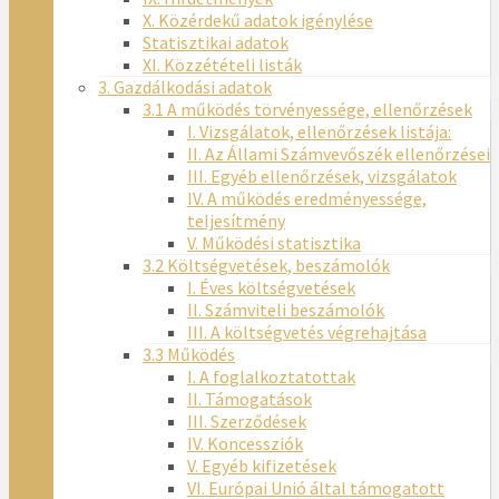
X. Közérdekű adatok igénylése
Statisztikai adatok
XI. Közzétételi listák
3. Gazdálkodási adatok
3.1 A működés törvényessége, ellenőrzések
I. Vizsgálatok, ellenőrzések listája:
II. Az Állami Számvevőszék ellenőrzései
III. Egyéb ellenőrzések, vizsgálatok
IV. A működés eredményessége,
teljesítmény
V. Működési statisztika
3.2 Költségvetések, beszámolók
I. Éves költségvetések
II. Számviteli beszámolók
III. A költségvetés végrehajtása
3.3 Működés
I. A foglalkoztatottak
II. Támogatások
III. Szerződések
IV. Koncessziók
V. Egyéb kifizetések
VI. Európai Unió által támogatott