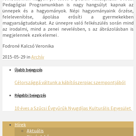
Pedagógiai Programunkban is nagy hangsúlyt kapnak az
ünnepek és a hagyományok. Népi hagyományaink őrzése,
felelevenítése, ápolása erősíti a gyermekekben
magyarságtudatukat. Az ünnepre való felkészülés során mind
az irodalmi, mind a zenei nevelésben, s az ábrázolásban is
megjelennek ezek elemei .
Fodroné Kalcsó Veronika
2015-05-29 in
Archív
Újabb bejegyzés
Célországgá váltunk a kábítószerpiac szempontjából
Régebbi bejegyzés
10 éves a Szűcsi Évgyűrűk Nyugdíjas Kulturális Egyesület
Hírek
Aktuális