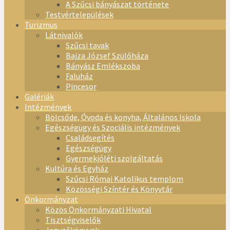
A Szűcsi bányászat története
Testvértelepülések
Turizmus
Látnivalók
Szűcsi tavak
Bajza József Szülőháza
Bányász Emlékszoba
Faluház
Pincesor
Galériák
Intézmények
Bölcsőde, Óvoda és konyha, Általános Iskola
Egészségügy és Szociális intézmények
Családsegítés
Egészségügy
Gyermekjóléti szolgáltatás
Kultúra és Egyház
Szűcsi Római Katolikus templom
Közösségi Színtér és Könyvtár
Önkormányzat
Közös Önkormányzati Hivatal
Tisztségviselők