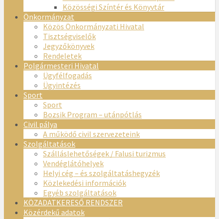
Közösségi Színtér és Könyvtár
Önkormányzat
Közös Önkormányzati Hivatal
Tisztségviselők
Jegyzőkönyvek
Rendeletek
Polgármesteri Hivatal
Ügyfélfogadás
Ügyintézés
Sport
Sport
Bozsik Program – utánpótlás
Civil pálya
A működő civil szervezeteink
Szolgáltatások
Szálláslehetőségek / Falusi turizmus
Vendéglátóhelyek
Helyi cég – és szolgáltatáshegyzék
Közlekedési információk
Egyéb szolgáltatások
KÖZADATKERESŐ RENDSZER
Közérdekű adatok