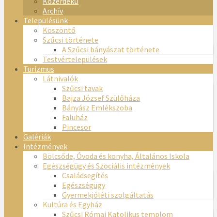
Közérdekű
Archív
Településünk
Köszöntő
Szűcsi története
A Szűcsi bányászat története
Testvértelepülések
Turizmus
Látnivalók
Szűcsi tavak
Bajza József Szülőháza
Bányász Emlékszoba
Faluház
Pincesor
Galériák
Intézmények
Bölcsőde, Óvoda és konyha, Általános Iskola
Egészségügy és Szociális intézmények
Családsegítés
Egészségügy
Gyermekjóléti szolgáltatás
Kultúra és Egyház
Szűcsi Római Katolikus templom