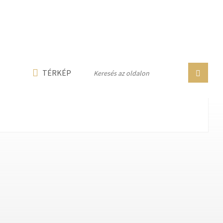
n line
237
n line
282
n line
284
TÉRKÉP