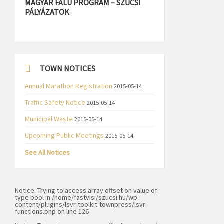
MAGYAR FALU PROGRAM – SZŰCSI
PÁLYÁZATOK
TOWN NOTICES
Annual Marathon Registration
2015-05-14
Traffic Safety Notice
2015-05-14
Municipal Waste
2015-05-14
Upcoming Public Meetings
2015-05-14
See All Notices
Notice
: Trying to access array offset on value of
type bool in
/home/fastvisi/szucsi.hu/wp-
content/plugins/lsvr-toolkit-townpress/lsvr-
functions.php
on line
126