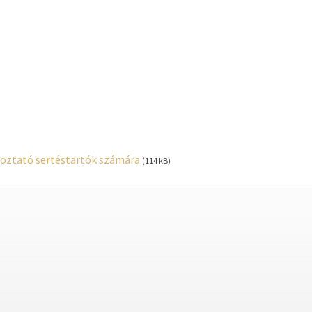
stvisi/szucsi.hu/wp-content/themes/townpress/functions.php
o
stvisi/szucsi.hu/wp-content/themes/townpress/functions.php
o
stvisi/szucsi.hu/wp-content/themes/townpress/functions.php
o
oztató sertéstartók számára
(114 kB)