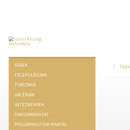
Deprecated
: Function create_function() is deprecated in
/home/fa
Deprecated
: Function create_function() is deprecated in
/home/fa
Deprecated
: Function create_function() is deprecated in
/home/fa
HÍREK
Tájék
TELEPÜLÉSÜNK
TURIZMUS
GALÉRIÁK
INTÉZMÉNYEK
ÖNKORMÁNYZAT
POLGÁRMESTERI HIVATAL