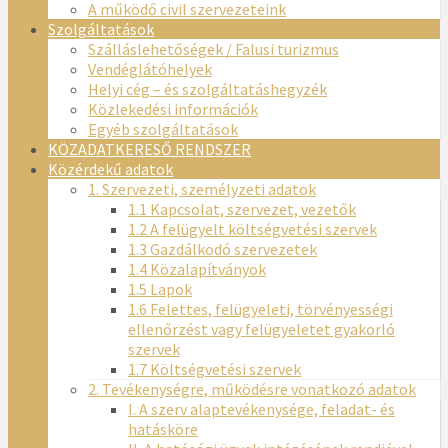
A működő civil szervezeteink
Szolgáltatások
Szálláslehetőségek / Falusi turizmus
Vendéglátóhelyek
Helyi cég – és szolgáltatáshegyzék
Közlekedési információk
Egyéb szolgáltatások
KÖZADATKERESŐ RENDSZER
Közérdekű adatok
1. Szervezeti, személyzeti adatok
1.1 Kapcsolat, szervezet, vezetők
1.2 A felügyelt költségvetési szervek
1.3 Gazdálkodó szervezetek
1.4 Közalapítványok
1.5 Lapok
1.6 Felettes, felügyeleti, törvényességi
ellenőrzést vagy felügyeletet gyakorló
szervek
1.7 Költségvetési szervek
2. Tevékenységre, működésre vonatkozó adatok
I. A szerv alaptevékenysége, feladat- és
hatásköre