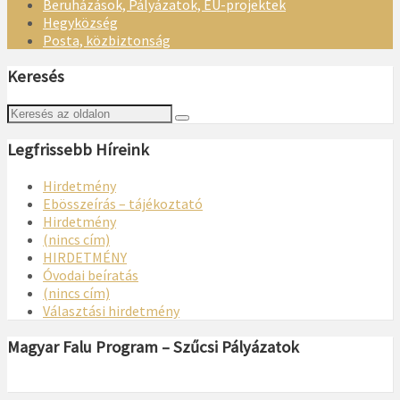
Beruházások, Pályázatok, EU-projektek
Hegyközség
Posta, közbiztonság
Keresés
Legfrissebb Híreink
Hirdetmény
Ebösszeírás – tájékoztató
Hirdetmény
(nincs cím)
HIRDETMÉNY
Óvodai beíratás
(nincs cím)
Választási hirdetmény
Magyar Falu Program – Szűcsi Pályázatok