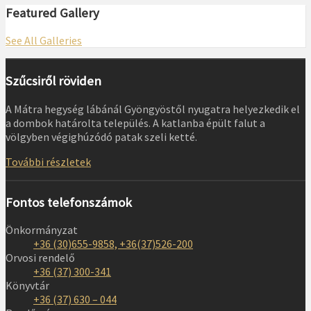
Featured Gallery
See All Galleries
Szűcsiről röviden
A Mátra hegység lábánál Gyöngyöstől nyugatra helyezkedik el
a dombok határolta település. A katlanba épült falut a
völgyben végighúzódó patak szeli ketté.
További részletek
Fontos telefonszámok
Önkormányzat
+36 (30)655-9858, +36(37)526-200
Orvosi rendelő
+36 (37) 300-341
Könyvtár
+36 (37) 630 – 044