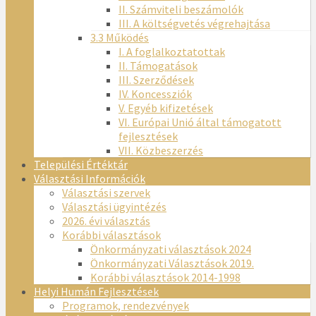
II. Számviteli beszámolók
III. A költségvetés végrehajtása
3.3 Működés
I. A foglalkoztatottak
II. Támogatások
III. Szerződések
IV. Koncessziók
V. Egyéb kifizetések
VI. Európai Unió által támogatott
fejlesztések
VII. Közbeszerzés
Települési Értéktár
Választási Információk
Választási szervek
Választási ügyintézés
2026. évi választás
Korábbi választások
Önkormányzati választások 2024
Önkormányzati Választások 2019.
Korábbi választások 2014-1998
Helyi Humán Fejlesztések
Programok, rendezvények