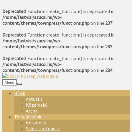
Deprecated
: Function create_function() is deprecated in
/home/fastvisi/szucsi.hu/wp-
content/themes/townpress/functions.php
on line
237
Deprecated
: Function create_function() is deprecated in
/home/fastvisi/szucsi.hu/wp-
content/themes/townpress/functions.php
on line
282
Deprecated
: Function create_function() is deprecated in
/home/fastvisi/szucsi.hu/wp-
content/themes/townpress/functions.php
on line
284
Menü
Hírek
Aktuális
Közérdekű
Archív
Településünk
Köszöntő
Szűcsi története