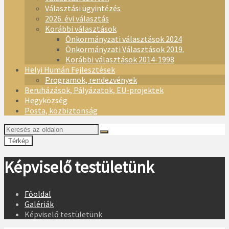
Választási ügyintézés
2026. évi választás
Korábbi választások
Önkormányzati választások 2024
Önkormányzati Választások 2019.
Korábbi választások 2014-1998
Helyi Humán Fejlesztések
Programok, rendezvények
Beruházások, Pályázatok, EU-projektek
Hegyközség
Posta, közbiztonság
Térkép
Képviselő testületünk
Főoldal
Galériák
Képviselő testületünk