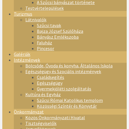
A Szűcsi bányászat története
Testvértelepülések
Turizmus
Látnivalók
Szűcsi tavak
Bajza József Szülőháza
Bányász Emlékszoba
Faluház
Pincesor
Galériák
Intézmények
Bölcsőde, Óvoda és konyha, Általános Iskola
Egészségügy és Szociális intézmények
Családsegítés
Egészségügy
Gyermekjóléti szolgáltatás
Kultúra és Egyház
Szűcsi Római Katolikus templom
Közösségi Színtér és Könyvtár
Önkormányzat
Közös Önkormányzati Hivatal
Tisztségviselők