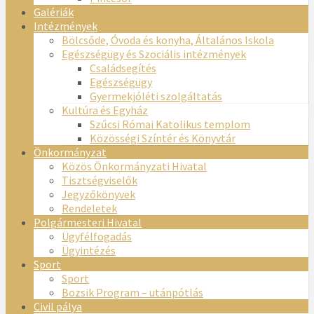
Galériák
Intézmények
Bölcsőde, Óvoda és konyha, Általános Iskola
Egészségügy és Szociális intézmények
Családsegítés
Egészségügy
Gyermekjóléti szolgáltatás
Kultúra és Egyház
Szűcsi Római Katolikus templom
Közösségi Színtér és Könyvtár
Önkormányzat
Közös Önkormányzati Hivatal
Tisztségviselők
Jegyzőkönyvek
Rendeletek
Polgármesteri Hivatal
Ügyfélfogadás
Ügyintézés
Sport
Sport
Bozsik Program – utánpótlás
Civil pálya