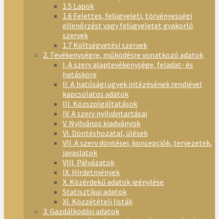
1.5 Lapok
1.6 Felettes, felügyeleti, törvényességi
ellenőrzést vagy felügyeletet gyakorló
szervek
1.7 Költségvetési szervek
2. Tevékenységre, működésre vonatkozó adatok
I. A szerv alaptevékenysége, feladat- és
hatásköre
II. A hatósági ügyek intézésének rendjével
kapcsolatos adatok
III. Közszolgáltatások
IV. A szerv nyilvántartásai
V. Nyilvános kiadványok
VI. Döntéshozatal, ülések
VII. A szerv döntései, koncepciók, tervezetek,
javaslatok
VIII. Pályázatok
IX. Hirdetmények
X. Közérdekű adatok igénylése
Statisztikai adatok
XI. Közzétételi listák
3. Gazdálkodási adatok