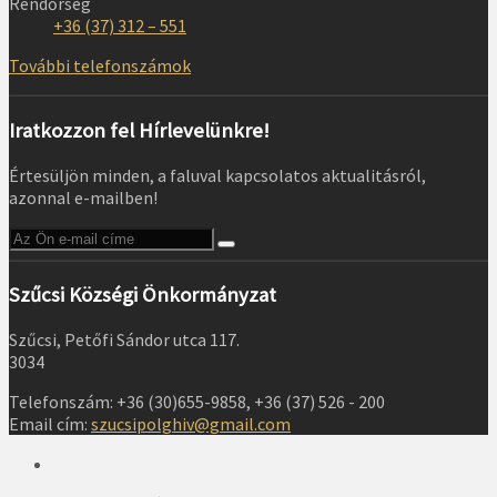
Rendőrség
+36 (37) 312 – 551
További telefonszámok
Iratkozzon fel Hírlevelünkre!
Értesüljön minden, a faluval kapcsolatos aktualitásról,
azonnal e-mailben!
Szűcsi Községi Önkormányzat
Szűcsi, Petőfi Sándor utca 117.
3034
Telefonszám: +36 (30)655-9858, +36 (37) 526 - 200
Email cím:
szucsipolghiv@gmail.com