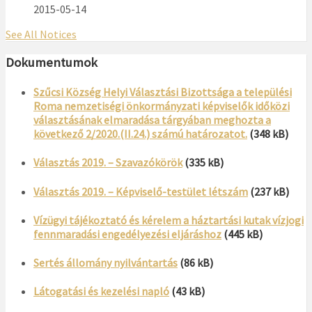
2015-05-14
See All Notices
Dokumentumok
Szűcsi Község Helyi Választási Bizottsága a települési
Roma nemzetiségi önkormányzati képviselők időközi
választásának elmaradása tárgyában meghozta a
következő 2/2020.(II.24.) számú határozatot.
(348 kB)
Választás 2019. – Szavazókörök
(335 kB)
Választás 2019. – Képviselő-testület létszám
(237 kB)
Vízügyi tájékoztató és kérelem a háztartási kutak vízjogi
fennmaradási engedélyezési eljáráshoz
(445 kB)
Sertés állomány nyilvántartás
(86 kB)
Látogatási és kezelési napló
(43 kB)