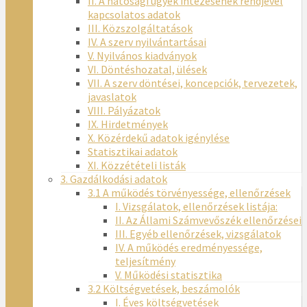
II. A hatósági ügyek intézésének rendjével
kapcsolatos adatok
III. Közszolgáltatások
IV. A szerv nyilvántartásai
V. Nyilvános kiadványok
VI. Döntéshozatal, ülések
VII. A szerv döntései, koncepciók, tervezetek,
javaslatok
VIII. Pályázatok
IX. Hirdetmények
X. Közérdekű adatok igénylése
Statisztikai adatok
XI. Közzétételi listák
3. Gazdálkodási adatok
3.1 A működés törvényessége, ellenőrzések
I. Vizsgálatok, ellenőrzések listája:
II. Az Állami Számvevőszék ellenőrzései
III. Egyéb ellenőrzések, vizsgálatok
IV. A működés eredményessége,
teljesítmény
V. Működési statisztika
3.2 Költségvetések, beszámolók
I. Éves költségvetések