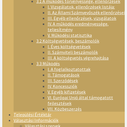
3.1 A működés törvényessége, ellenőrzések
I. Vizsgálatok, ellenőrzések listája:
II. Az Állami Számvevőszék ellenőrzései
III. Egyéb ellenőrzések, vizsgálatok
IV. A működés eredményessége,
teljesítmény
V. Működési statisztika
3.2 Költségvetések, beszámolók
I. Éves költségvetések
II. Számviteli beszámolók
III. A költségvetés végrehajtása
3.3 Működés
I. A foglalkoztatottak
II. Támogatások
III. Szerződések
IV. Koncessziók
V. Egyéb kifizetések
VI. Európai Unió által támogatott
fejlesztések
VII. Közbeszerzés
Települési Értéktár
Választási Információk
Választási szervek