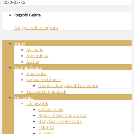
2020-02-26
Régebbi Galéria
Magyar Falu Program
Hírek
Aktuális
Közérdekű
Archív
Településünk
Köszöntő
Szűcsi története
A Szűcsi bányászat története
Testvértelepülések
Turizmus
Látnivalók
Szűcsi tavak
Bajza József Szülőháza
Bányász Emlékszoba
Faluház
Pincesor