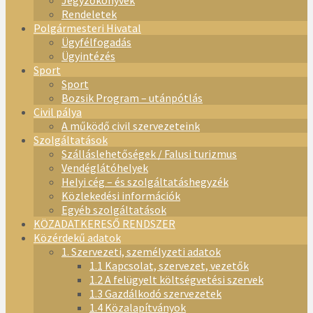
Jegyzőkönyvek
Rendeletek
Polgármesteri Hivatal
Ügyfélfogadás
Ügyintézés
Sport
Sport
Bozsik Program – utánpótlás
Civil pálya
A működő civil szervezeteink
Szolgáltatások
Szálláslehetőségek / Falusi turizmus
Vendéglátóhelyek
Helyi cég – és szolgáltatáshegyzék
Közlekedési információk
Egyéb szolgáltatások
KÖZADATKERESŐ RENDSZER
Közérdekű adatok
1. Szervezeti, személyzeti adatok
1.1 Kapcsolat, szervezet, vezetők
1.2 A felügyelt költségvetési szervek
1.3 Gazdálkodó szervezetek
1.4 Közalapítványok