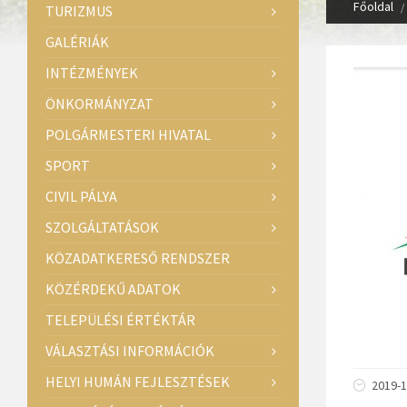
Főoldal
TURIZMUS
GALÉRIÁK
INTÉZMÉNYEK
ÖNKORMÁNYZAT
POLGÁRMESTERI HIVATAL
SPORT
CIVIL PÁLYA
SZOLGÁLTATÁSOK
KÖZADATKERESŐ RENDSZER
KÖZÉRDEKŰ ADATOK
TELEPÜLÉSI ÉRTÉKTÁR
VÁLASZTÁSI INFORMÁCIÓK
HELYI HUMÁN FEJLESZTÉSEK
2019-1