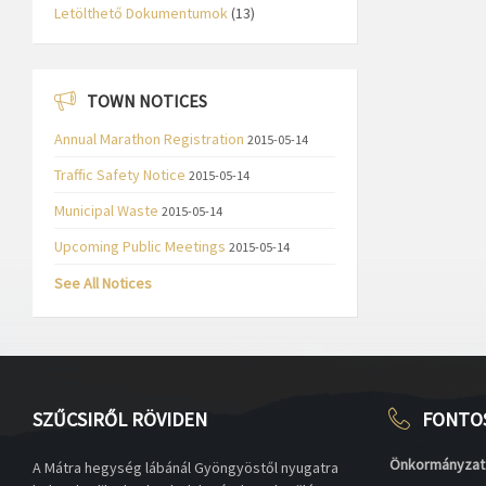
Letölthető Dokumentumok
(13)
TOWN NOTICES
Annual Marathon Registration
2015-05-14
Traffic Safety Notice
2015-05-14
Municipal Waste
2015-05-14
Upcoming Public Meetings
2015-05-14
See All Notices
SZŰCSIRŐL RÖVIDEN
FONTO
Önkormányzat
A Mátra hegység lábánál Gyöngyöstől nyugatra