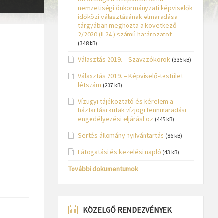
nemzetiségi önkormányzati képviselők
időközi választásának elmaradása
tárgyában meghozta a következő
2/2020.(II.24.) számú határozatot.
(348 kB)
Választás 2019. – Szavazókörök
(335 kB)
Választás 2019. – Képviselő-testület
létszám
(237 kB)
Vízügyi tájékoztató és kérelem a
háztartási kutak vízjogi fennmaradási
engedélyezési eljáráshoz
(445 kB)
Sertés állomány nyilvántartás
(86 kB)
Látogatási és kezelési napló
(43 kB)
További dokumentumok
KÖZELGŐ RENDEZVÉNYEK