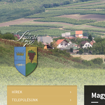
Deprecated
: Function create_function() is deprecated in
/home/fa
Deprecated
: Function create_function() is deprecated in
/home/fa
Deprecated
: Function create_function() is deprecated in
/home/fa
HÍREK
Magy
TELEPÜLÉSÜNK