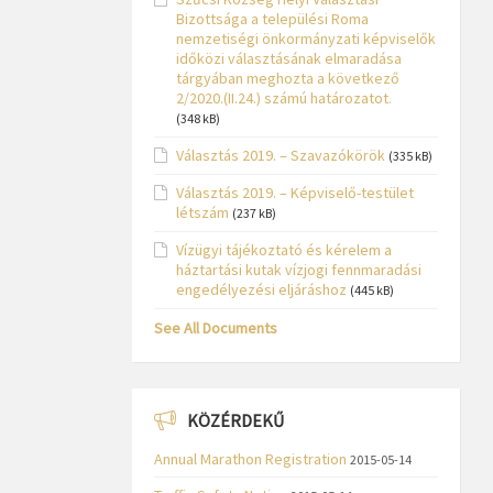
Bizottsága a települési Roma
nemzetiségi önkormányzati képviselők
időközi választásának elmaradása
tárgyában meghozta a következő
2/2020.(II.24.) számú határozatot.
(348 kB)
Választás 2019. – Szavazókörök
(335 kB)
Választás 2019. – Képviselő-testület
létszám
(237 kB)
Vízügyi tájékoztató és kérelem a
háztartási kutak vízjogi fennmaradási
engedélyezési eljáráshoz
(445 kB)
See All Documents
KÖZÉRDEKŰ
Annual Marathon Registration
2015-05-14