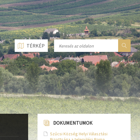
n line
237
n line
282
n line
284
TÉRKÉP
DOKUMENTUMOK
Szűcsi Község Helyi Választási
Bizottsága a települési Roma