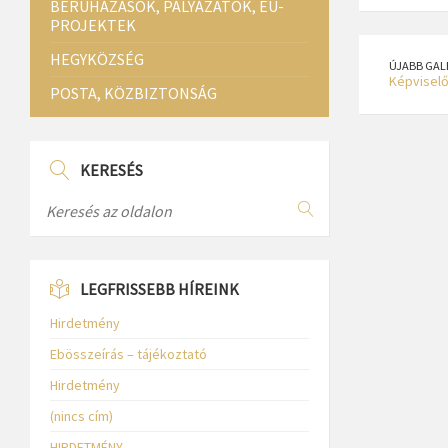
BERUHÁZÁSOK, PÁLYÁZATOK, EU-
PROJEKTEK
HEGYKÖZSÉG
ÚJABB GAL
Képviselő
POSTA, KÖZBIZTONSÁG
KERESÉS
LEGFRISSEBB HÍREINK
Hirdetmény
Ebösszeírás – tájékoztató
Hirdetmény
(nincs cím)
HIRDETMÉNY