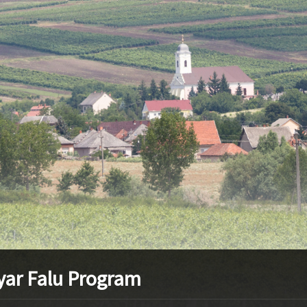
stvisi/szucsi.hu/wp-content/themes/townpress/functions.php
o
stvisi/szucsi.hu/wp-content/themes/townpress/functions.php
o
stvisi/szucsi.hu/wp-content/themes/townpress/functions.php
o
ar Falu Program