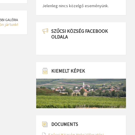
Jelenleg nincs közelgő eseményünk.
BBI GALÉRIA
n jártunk!
SZŰCSI KÖZSÉG FACEBOOK
OLDALA
KIEMELT KÉPEK
DOCUMENTS
Szűcsi Község Helyi Választási