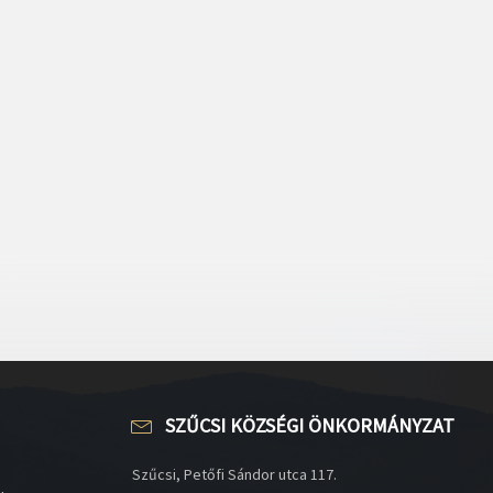
SZŰCSI KÖZSÉGI ÖNKORMÁNYZAT
Szűcsi, Petőfi Sándor utca 117.