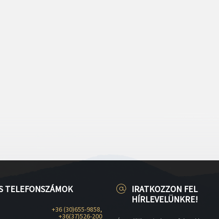
S TELEFONSZÁMOK
IRATKOZZON FEL
HÍRLEVELÜNKRE!
+36 (30)655-9858,
+36(37)526-200