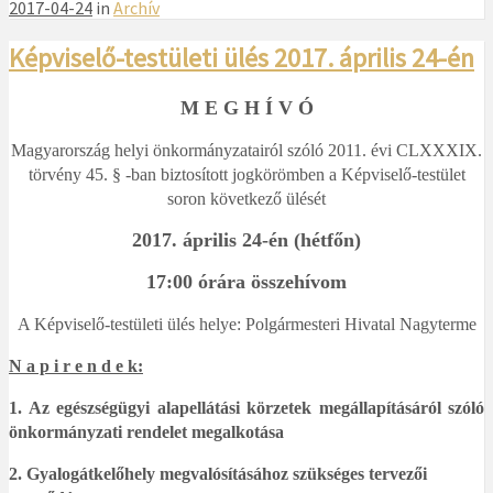
2017-04-24
in
Archív
Képviselő-testületi ülés 2017. április 24-én
M E G H Í V Ó
Magyarország helyi önkormányzatairól szóló 2011. évi CLXXXIX.
törvény 45. § -ban biztosított jogkörömben a Képviselő-testület
soron következő ülését
2017. április 24-én (hétfőn)
17:00 órára összehívom
A Képviselő-testületi ülés helye: Polgármesteri Hivatal Nagyterme
N a p i r e n d e k:
1.
Az egészségügyi alapellátási körzetek megállapításáról szóló
önkormányzati rendelet megalkotása
2. Gyalogátkelőhely megvalósításához szükséges tervezői