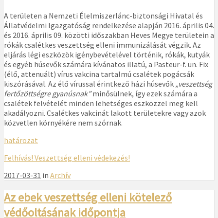
A területen a Nemzeti Élelmiszerlánc-biztonsági Hivatal és
Állatvédelmi Igazgatóság rendelkezése alapján 2016. április 04.
és 2016. április 09. közötti időszakban Heves Megye területein a
rókák csalétkes veszettség elleni immunizálását végzik. Az
eljárás légi eszközök igénybevételével történik, rókák, kutyák
és egyéb húsevők számára kívánatos illatú, a Pasteur-f. un. Fix
(élő, attenuált) vírus vakcina tartalmú csalétek pogácsák
kiszórásával. Az élő vírussal érintkező házi húsevők
„veszettség
fertőzöttségre gyanúsnak”
minősülnek, így ezek számára a
csalétek felvételét minden lehetséges eszközzel meg kell
akadályozni. Csalétkes vakcinát lakott területekre vagy azok
közvetlen környékére nem szórnak.
határozat
Felhívás! Veszettség elleni védekezés!
2017-03-31
in
Archív
Az ebek veszettség elleni kötelező
védőoltásának időpontja