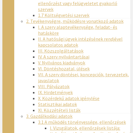
ellenőrzést vagy felügyeletet gyakorló
szervek
1.7 Költségvetési szervek
2. Tevékenységre, működésre vonatkozó adatok
I. A szerv alaptevékenysége, feladat- és
hatásköre
II. A hatósági ügyek intézésének rendjével
kapcsolatos adatok
III. Közszolgáltatások
IV. A szerv nyilvántartásai
V. Nyilvános kiadványok
VI. Döntéshozatal, ülések
VII. A szerv döntései, koncepciók, tervezetek,
javaslatok
VIII. Pályázatok
IX. Hirdetmények
X. Közérdekű adatok igénylése
Statisztikai adatok
XI. Közzétételi listák
3. Gazdálkodási adatok
3.1 A működés törvényessége, ellenőrzések
I. Vizsgálatok, ellenőrzések listája: