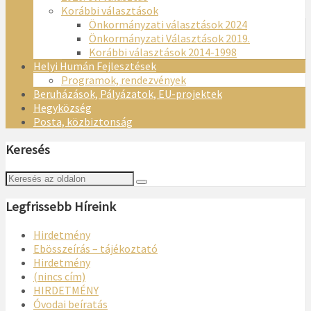
Korábbi választások
Önkormányzati választások 2024
Önkormányzati Választások 2019.
Korábbi választások 2014-1998
Helyi Humán Fejlesztések
Programok, rendezvények
Beruházások, Pályázatok, EU-projektek
Hegyközség
Posta, közbiztonság
Keresés
Legfrissebb Híreink
Hirdetmény
Ebösszeírás – tájékoztató
Hirdetmény
(nincs cím)
HIRDETMÉNY
Óvodai beíratás