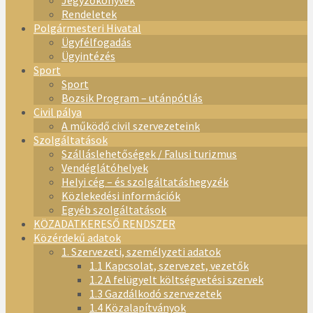
Jegyzőkönyvek
Rendeletek
Polgármesteri Hivatal
Ügyfélfogadás
Ügyintézés
Sport
Sport
Bozsik Program – utánpótlás
Civil pálya
A működő civil szervezeteink
Szolgáltatások
Szálláslehetőségek / Falusi turizmus
Vendéglátóhelyek
Helyi cég – és szolgáltatáshegyzék
Közlekedési információk
Egyéb szolgáltatások
KÖZADATKERESŐ RENDSZER
Közérdekű adatok
1. Szervezeti, személyzeti adatok
1.1 Kapcsolat, szervezet, vezetők
1.2 A felügyelt költségvetési szervek
1.3 Gazdálkodó szervezetek
1.4 Közalapítványok