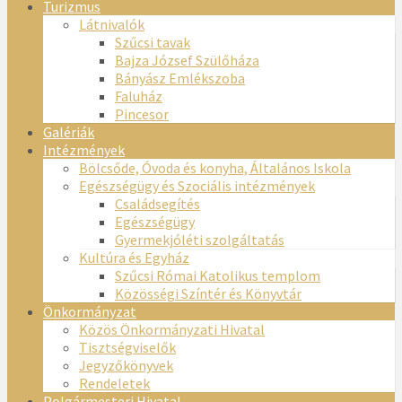
Turizmus
Látnivalók
Szűcsi tavak
Bajza József Szülőháza
Bányász Emlékszoba
Faluház
Pincesor
Galériák
Intézmények
Bölcsőde, Óvoda és konyha, Általános Iskola
Egészségügy és Szociális intézmények
Családsegítés
Egészségügy
Gyermekjóléti szolgáltatás
Kultúra és Egyház
Szűcsi Római Katolikus templom
Közösségi Színtér és Könyvtár
Önkormányzat
Közös Önkormányzati Hivatal
Tisztségviselők
Jegyzőkönyvek
Rendeletek
Polgármesteri Hivatal