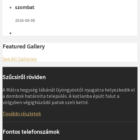
szombat
2026-08-08
Featured Gallery
See All Galleries
Szűcsiről röviden
A Mátra hegység lábánál Gyöngyöstől nyugatra helyezkedik el
a dombok határolta település. A katlanba épült falut a
völgyben végighúzódó patak szeli ketté.
További részletek
Fontos telefonszámok