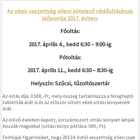
Az ebek veszettség elleni kötelező védőoltásának
időpontja 2017. évben:
Főoltás:
2017. április 4., kedd 6:30 – 9:00-ig
Pótoltás:
2017. április 11., kedd 6:30 – 8:30-ig
Helyszín: Szűcsi, tűzoltószertár
Az oltás díja: 3.500,-Ft, mely összeg tartalmazza a féreghajtó
tabletták árát is és az először oltott ebek oltási könyvének
árát.
Az előző években kapott, sorszámozott oltási könyvet kérjük
hozzák magukkal (oltási könyv pótlása: 500,-Ft).
Felhívjuk figyelmüket, hogy 20134. évtől veszettség ellen csak