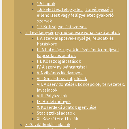
1.5 Lapok
1.6 Felettes, felügyeleti, törvényességi
ellenőrzést vagy felügyeletet gyakorló
szervek
1.7 Költségvetési szervek
2. Tevékenységre, működésre vonatkozó adatok
I. A szerv alaptevékenysége, feladat- és
hatásköre
II. A hatósági ügyek intézésének rendjével
kapcsolatos adatok
III. Közszolgáltatások
IV. A szerv nyilvántartásai
V. Nyilvános kiadványok
VI. Döntéshozatal, ülések
VII. A szerv döntései, koncepciók, tervezetek,
javaslatok
VIII. Pályázatok
IX. Hirdetmények
X. Közérdekű adatok igénylése
Statisztikai adatok
XI. Közzétételi listák
3. Gazdálkodási adatok