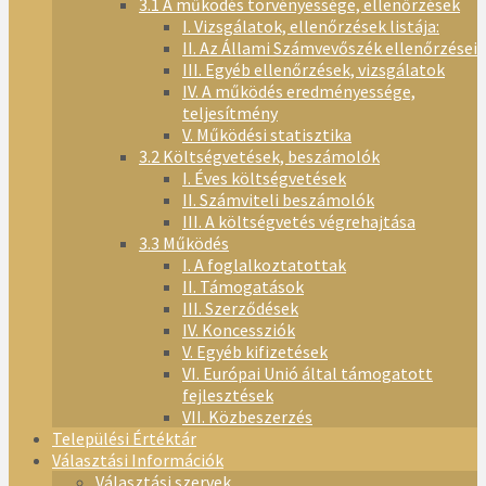
3.1 A működés törvényessége, ellenőrzések
I. Vizsgálatok, ellenőrzések listája:
II. Az Állami Számvevőszék ellenőrzései
III. Egyéb ellenőrzések, vizsgálatok
IV. A működés eredményessége,
teljesítmény
V. Működési statisztika
3.2 Költségvetések, beszámolók
I. Éves költségvetések
II. Számviteli beszámolók
III. A költségvetés végrehajtása
3.3 Működés
I. A foglalkoztatottak
II. Támogatások
III. Szerződések
IV. Koncessziók
V. Egyéb kifizetések
VI. Európai Unió által támogatott
fejlesztések
VII. Közbeszerzés
Települési Értéktár
Választási Információk
Választási szervek