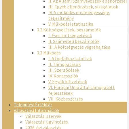
II. Az Állami Számvevőszék ellenőrzései
III. Egyéb ellenőrzések, vizsgálatok
IV. A működés eredményessége,
teljesítmény
V. Működési statisztika
3.2 Költségvetések, beszámolók
I. Éves költségvetések
II. Számviteli beszámolók
III. A költségvetés végrehajtása
3.3 Működés
I. A foglalkoztatottak
II. Támogatások
III. Szerződések
IV. Koncessziók
V. Egyéb kifizetések
VI. Európai Unió által támogatott
fejlesztések
VII. Közbeszerzés
Települési Értéktár
Választási Információk
Választási szervek
Választási ügyintézés
2026. évi választás