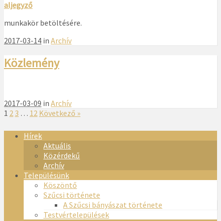
aljegyző
munkakör betöltésére.
2017-03-14
in
Archív
Közlemény
2017-03-09
in
Archív
1
2
3
…
12
Következő »
Hírek
Aktuális
Közérdekű
Archív
Településünk
Köszöntő
Szűcsi története
A Szűcsi bányászat története
Testvértelepülések