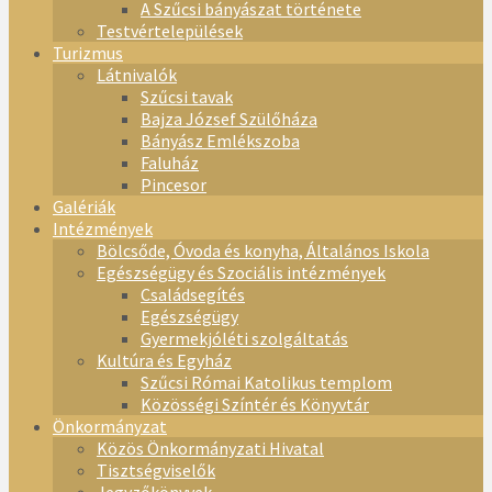
A Szűcsi bányászat története
Testvértelepülések
Turizmus
Látnivalók
Szűcsi tavak
Bajza József Szülőháza
Bányász Emlékszoba
Faluház
Pincesor
Galériák
Intézmények
Bölcsőde, Óvoda és konyha, Általános Iskola
Egészségügy és Szociális intézmények
Családsegítés
Egészségügy
Gyermekjóléti szolgáltatás
Kultúra és Egyház
Szűcsi Római Katolikus templom
Közösségi Színtér és Könyvtár
Önkormányzat
Közös Önkormányzati Hivatal
Tisztségviselők