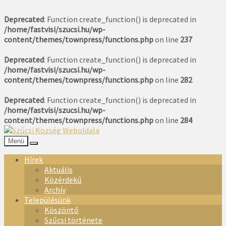
Deprecated
: Function create_function() is deprecated in
/home/fastvisi/szucsi.hu/wp-
content/themes/townpress/functions.php
on line
237
Deprecated
: Function create_function() is deprecated in
/home/fastvisi/szucsi.hu/wp-
content/themes/townpress/functions.php
on line
282
Deprecated
: Function create_function() is deprecated in
/home/fastvisi/szucsi.hu/wp-
content/themes/townpress/functions.php
on line
284
Menü
Hírek
Aktuális
Közérdekű
Archív
Településünk
Köszöntő
Szűcsi története