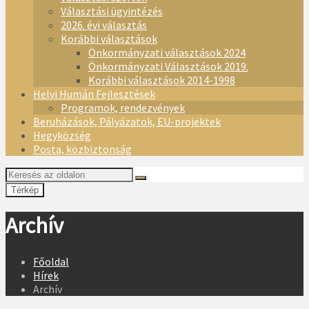
Választási ügyintézés
2026. évi választás
Korábbi választások
Önkormányzati választások 2024
Önkormányzati Választások 2019.
Korábbi választások 2014-1998
Helyi Humán Fejlesztések
Programok, rendezvények
Beruházások, Pályázatok, EU-projektek
Hegyközség
Posta, közbiztonság
Térkép
Archív
Főoldal
Hírek
Archív