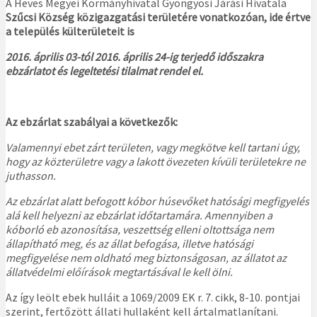
A Heves Megyei Kormányhivatal Gyöngyösi Járási Hivatala
Szűcsi
Község
közigazgatási
területére vonatkozóan, ide értve
a település külterületeit is
2016.
április 03-tól 2016. április 24-ig terjedő időszakra
ebzárlatot és legeltetési tilalmat rendel el.
Az ebzárlat szabályai a következők:
Valamennyi ebet zárt területen, vagy megkötve kell tartani úgy,
hogy az közterületre vagy a lakott övezeten kívüli területekre ne
juthasson.
Az ebzárlat alatt befogott kóbor húsevőket hatósági megfigyelés
alá kell helyezni az ebzárlat időtartamára. Amennyiben a
kóborló eb azonosítása, veszettség elleni oltottsága nem
állapítható meg, és az állat befogása, illetve hatósági
megfigyelése nem oldható meg biztonságosan, az állatot az
állatvédelmi előírások megtartásával le kell ölni.
Az így leölt ebek hulláit a 1069/2009 EK r. 7. cikk, 8-10. pontjai
szerint, fertőzött állati hullaként kell ártalmatlanítani.