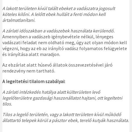
A lakott területen kívül talált ebeket a vadászatra jogosult
köteles kilőni. A lelőtt ebek hulláit a fenti módon kell
ártalmatlanítani.
A zárlati időszakban a vadászebek használata kerülendő.
Amennyiben a vadászeb igénybevétele nélkül, lényeges
vadászati feladat nem oldható meg, úgy azt olyan módon kell
végezni, hogy az eb az irányító vadász folyamatos felügyelete
és irányítása alatt maradjon.
Az ebzárlat alatt húsevő állatok összevezetésével járó
rendezvény nem tartható.
A legeltetési tilalom szabályai:
A zárlati intézkedés hatálya alatt külterületen levő
legelőterületre gazdasági haszonállatot hajtani, ott legeltetni
tilos.
Tilos a legelő területén, vagy a lakott területen kívül működő
állattartó telepek körül a pásztor ebek, terelő kutyák használata.