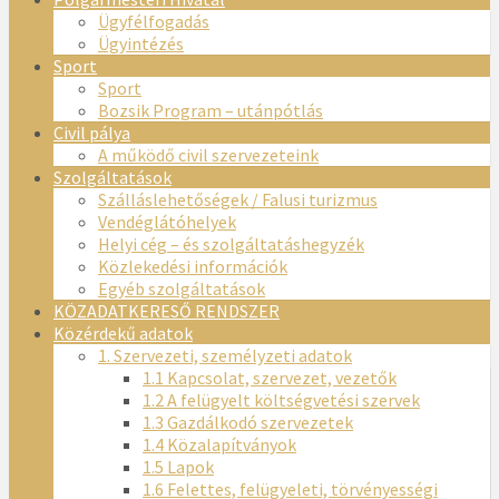
Ügyfélfogadás
Ügyintézés
Sport
Sport
Bozsik Program – utánpótlás
Civil pálya
A működő civil szervezeteink
Szolgáltatások
Szálláslehetőségek / Falusi turizmus
Vendéglátóhelyek
Helyi cég – és szolgáltatáshegyzék
Közlekedési információk
Egyéb szolgáltatások
KÖZADATKERESŐ RENDSZER
Közérdekű adatok
1. Szervezeti, személyzeti adatok
1.1 Kapcsolat, szervezet, vezetők
1.2 A felügyelt költségvetési szervek
1.3 Gazdálkodó szervezetek
1.4 Közalapítványok
1.5 Lapok
1.6 Felettes, felügyeleti, törvényességi