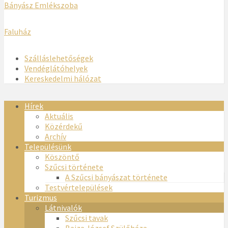
Bányász Emlékszoba
Faluház
Szálláslehetőségek
Vendéglátóhelyek
Kereskedelmi hálózat
Hírek
Aktuális
Közérdekű
Archív
Településünk
Köszöntő
Szűcsi története
A Szűcsi bányászat története
Testvértelepülések
Turizmus
Látnivalók
Szűcsi tavak
Bajza József Szülőháza