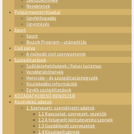
Jegyzőkönyvek
Rendeletek
Polgármesteri Hivatal
Ügyfélfogadás
Ügyintézés
Sport
Sport
Bozsik Program – utánpótlás
Civil pálya
A működő civil szervezeteink
Szolgáltatások
Szálláslehetőségek / Falusi turizmus
Vendéglátóhelyek
Helyi cég – és szolgáltatáshegyzék
Közlekedési információk
Egyéb szolgáltatások
KÖZADATKERESŐ RENDSZER
Közérdekű adatok
1. Szervezeti, személyzeti adatok
1.1 Kapcsolat, szervezet, vezetők
1.2 A felügyelt költségvetési szervek
1.3 Gazdálkodó szervezetek
1.4 Közalapítványok