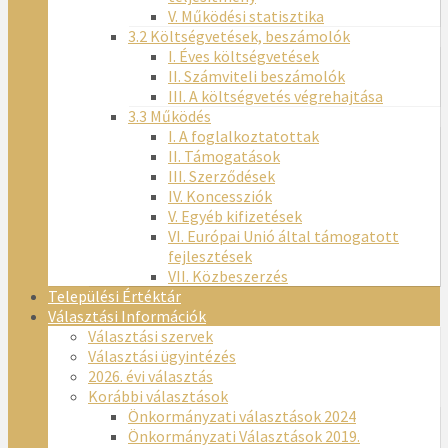
V. Működési statisztika
3.2 Költségvetések, beszámolók
I. Éves költségvetések
II. Számviteli beszámolók
III. A költségvetés végrehajtása
3.3 Működés
I. A foglalkoztatottak
II. Támogatások
III. Szerződések
IV. Koncessziók
V. Egyéb kifizetések
VI. Európai Unió által támogatott
fejlesztések
VII. Közbeszerzés
Települési Értéktár
Választási Információk
Választási szervek
Választási ügyintézés
2026. évi választás
Korábbi választások
Önkormányzati választások 2024
Önkormányzati Választások 2019.