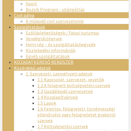
Sport
Bozsik Program – utánpótlás
Civil pálya
A működő civil szervezeteink
Szolgáltatások
Szálláslehetőségek / Falusi turizmus
Vendéglátóhelyek
Helyi cég – és szolgáltatáshegyzék
Közlekedési információk
Egyéb szolgáltatások
KÖZADATKERESŐ RENDSZER
Közérdekű adatok
1. Szervezeti, személyzeti adatok
1.1 Kapcsolat, szervezet, vezetők
1.2 A felügyelt költségvetési szervek
1.3 Gazdálkodó szervezetek
1.4 Közalapítványok
1.5 Lapok
1.6 Felettes, felügyeleti, törvényességi
ellenőrzést vagy felügyeletet gyakorló
szervek
1.7 Költségvetési szervek