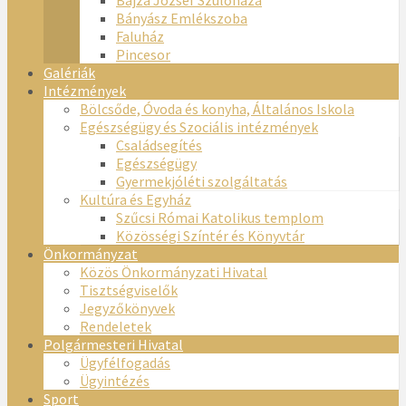
Bányász Emlékszoba
Faluház
Pincesor
Galériák
Intézmények
Bölcsőde, Óvoda és konyha, Általános Iskola
Egészségügy és Szociális intézmények
Családsegítés
Egészségügy
Gyermekjóléti szolgáltatás
Kultúra és Egyház
Szűcsi Római Katolikus templom
Közösségi Színtér és Könyvtár
Önkormányzat
Közös Önkormányzati Hivatal
Tisztségviselők
Jegyzőkönyvek
Rendeletek
Polgármesteri Hivatal
Ügyfélfogadás
Ügyintézés
Sport