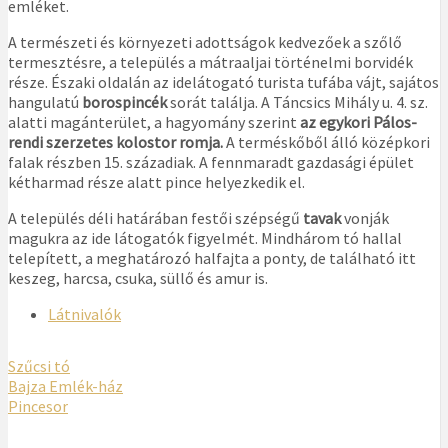
emléket.
A természeti és környezeti adottságok kedvezőek a szőlő
termesztésre, a település a mátraaljai történelmi borvidék
része. Északi oldalán az idelátogató turista tufába vájt, sajátos
hangulatú
borospincék
sorát találja. A Táncsics Mihály u. 4. sz.
alatti magánterület, a hagyomány szerint
az egykori Pálos-
rendi szerzetes kolostor romja.
A terméskőből álló középkori
falak részben 15. századiak. A fennmaradt gazdasági épület
kétharmad része alatt pince helyezkedik el.
A település déli határában festői szépségű
tavak
vonják
magukra az ide látogatók figyelmét. Mindhárom tó hallal
telepített, a meghatározó halfajta a ponty, de található itt
keszeg, harcsa, csuka, süllő és amur is.
Látnivalók
Szűcsi tó
Bajza Emlék-ház
Pincesor