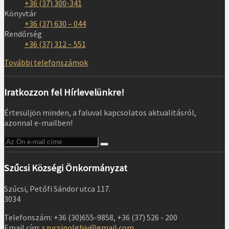
+36 (37) 300-341
Könyvtár
+36 (37) 630 – 044
Rendőrség
+36 (37) 312 – 551
További telefonszámok
Iratkozzon fel Hírlevelünkre!
Értesüljön minden, a faluval kapcsolatos aktualitásról,
azonnal e-mailben!
Szűcsi Községi Önkormányzat
Szűcsi, Petőfi Sándor utca 117.
3034
Telefonszám: +36 (30)655-9858, +36 (37) 526 - 200
Email cím:
szucsipolghiv@gmail.com