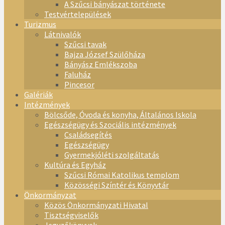
A Szűcsi bányászat története
Testvértelepülések
Turizmus
Látnivalók
Szűcsi tavak
Bajza József Szülőháza
Bányász Emlékszoba
Faluház
Pincesor
Galériák
Intézmények
Bölcsőde, Óvoda és konyha, Általános Iskola
Egészségügy és Szociális intézmények
Családsegítés
Egészségügy
Gyermekjóléti szolgáltatás
Kultúra és Egyház
Szűcsi Római Katolikus templom
Közösségi Színtér és Könyvtár
Önkormányzat
Közös Önkormányzati Hivatal
Tisztségviselők