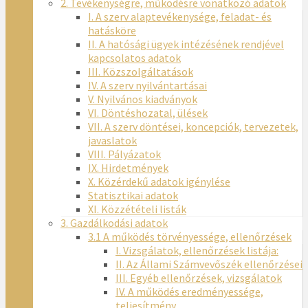
2. Tevékenységre, működésre vonatkozó adatok
I. A szerv alaptevékenysége, feladat- és
hatásköre
II. A hatósági ügyek intézésének rendjével
kapcsolatos adatok
III. Közszolgáltatások
IV. A szerv nyilvántartásai
V. Nyilvános kiadványok
VI. Döntéshozatal, ülések
VII. A szerv döntései, koncepciók, tervezetek,
javaslatok
VIII. Pályázatok
IX. Hirdetmények
X. Közérdekű adatok igénylése
Statisztikai adatok
XI. Közzétételi listák
3. Gazdálkodási adatok
3.1 A működés törvényessége, ellenőrzések
I. Vizsgálatok, ellenőrzések listája:
II. Az Állami Számvevőszék ellenőrzései
III. Egyéb ellenőrzések, vizsgálatok
IV. A működés eredményessége,
teljesítmény