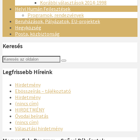
Korábbi választások 2014-1998
Helyi Humán Fejlesztések
Programok, rendezvények
Beruházások, Pályázatok, EU-projektek
Hegyközség
Posta, közbiztonság
Keresés
Legfrissebb Híreink
Hirdetmény
Ebösszeírás – tájékoztató
Hirdetmény
(nincs cím)
HIRDETMÉNY
Óvodai beíratás
(nincs cím)
Választási hirdetmény