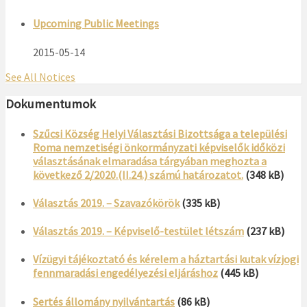
Upcoming Public Meetings
2015-05-14
See All Notices
Dokumentumok
Szűcsi Község Helyi Választási Bizottsága a települési
Roma nemzetiségi önkormányzati képviselők időközi
választásának elmaradása tárgyában meghozta a
következő 2/2020.(II.24.) számú határozatot.
(348 kB)
Választás 2019. – Szavazókörök
(335 kB)
Választás 2019. – Képviselő-testület létszám
(237 kB)
Vízügyi tájékoztató és kérelem a háztartási kutak vízjogi
fennmaradási engedélyezési eljáráshoz
(445 kB)
Sertés állomány nyilvántartás
(86 kB)