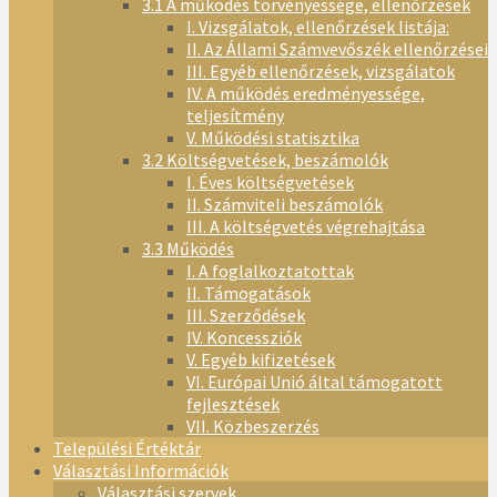
3.1 A működés törvényessége, ellenőrzések
I. Vizsgálatok, ellenőrzések listája:
II. Az Állami Számvevőszék ellenőrzései
III. Egyéb ellenőrzések, vizsgálatok
IV. A működés eredményessége,
teljesítmény
V. Működési statisztika
3.2 Költségvetések, beszámolók
I. Éves költségvetések
II. Számviteli beszámolók
III. A költségvetés végrehajtása
3.3 Működés
I. A foglalkoztatottak
II. Támogatások
III. Szerződések
IV. Koncessziók
V. Egyéb kifizetések
VI. Európai Unió által támogatott
fejlesztések
VII. Közbeszerzés
Települési Értéktár
Választási Információk
Választási szervek