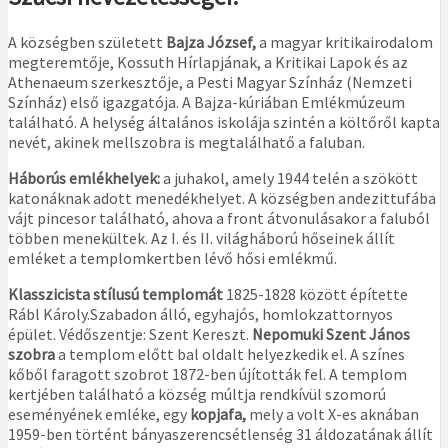
A községben született
Bajza József,
a magyar kritikairodalom
megteremtője, Kossuth Hírlapjának, a Kritikai Lapok és az
Athenaeum szerkesztője, a Pesti Magyar Színház (Nemzeti
Színház) első igazgatója. A Bajza-kúriában Emlékmúzeum
található. A helység általános iskolája szintén a költőről kapta
nevét, akinek mellszobra is megtalálhatő a faluban.
Háborús emlékhelyek:
a juhakol, amely 1944 telén a szökött
katonáknak adott menedékhelyet. A községben andezittufába
vájt pincesor található, ahova a front átvonulásakor a faluból
többen menekültek. Az I. és II. világháború hőseinek állít
emléket a templomkertben lévő hősi emlékmű.
Klasszicista stílusú templomát
1825-1828 között építette
Rábl Károly.Szabadon álló, egyhajós, homlokzattornyos
épület. Védőszentje: Szent Kereszt.
Nepomuki Szent János
szobra
a templom előtt bal oldalt helyezkedik el. A színes
kőből faragott szobrot 1872-ben újították fel. A templom
kertjében található a község múltja rendkívül szomorú
eseményének emléke, egy
kopjafa,
mely a volt X-es aknában
1959-ben történt bányaszerencsétlenség 31 áldozatának állít