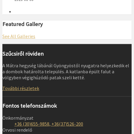
Featured Gallery
See All Galleries
Szűcsiről röviden
A Mátra hegység lábánál Gyöngyöstől nyugatra helyezkedik el
a dombok határolta település. A katlanba épült falut a
völgyben végighúzódó patak szeli ketté.
További részletek
Fontos telefonszámok
Önkormányzat
+36 (30)655-9858, +36(37)526-200
Orvosi rendelő