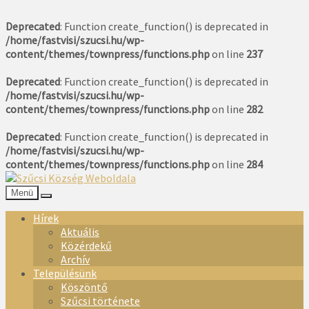
Deprecated
: Function create_function() is deprecated in
/home/fastvisi/szucsi.hu/wp-
content/themes/townpress/functions.php
on line
237
Deprecated
: Function create_function() is deprecated in
/home/fastvisi/szucsi.hu/wp-
content/themes/townpress/functions.php
on line
282
Deprecated
: Function create_function() is deprecated in
/home/fastvisi/szucsi.hu/wp-
content/themes/townpress/functions.php
on line
284
Menü
Hírek
Aktuális
Közérdekű
Archív
Településünk
Köszöntő
Szűcsi története