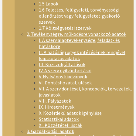
1.5 Lapok
1.6 Felettes, felügyeleti, törvényességi
ellenőrzést vagy felügyeletet gyakorló
szervek
1.7 Költségvetési szervek
2. Tevékenységre, működésre vonatkozó adatok
I. A szerv alaptevékenysége, feladat- és
hatásköre
II. A hatósági ügyek intézésének rendjével
kapcsolatos adatok
III. Közszolgáltatások
IV. A szerv nyilvántartásai
V. Nyilvános kiadványok
VI. Döntéshozatal, ülések
VII. A szerv döntései, koncepciók, tervezetek,
javaslatok
VIII. Pályázatok
IX. Hirdetmények
X. Közérdekű adatok igénylése
Statisztikai adatok
XI. Közzétételi listák
3. Gazdálkodási adatok