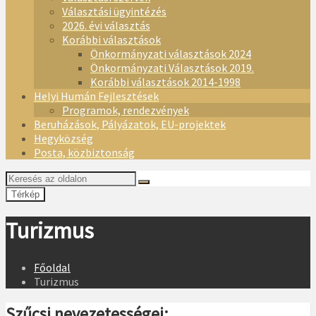
Választási ügyintézés
2026. évi választás
Korábbi választások
Önkormányzati választások 2024
Önkormányzati Választások 2019.
Korábbi választások 2014-1998
Helyi Humán Fejlesztések
Programok, rendezvények
Beruházások, Pályázatok, EU-projektek
Hegyközség
Posta, közbiztonság
Térkép
Turizmus
Főoldal
Turizmus
Szűcsi nevezetességei: