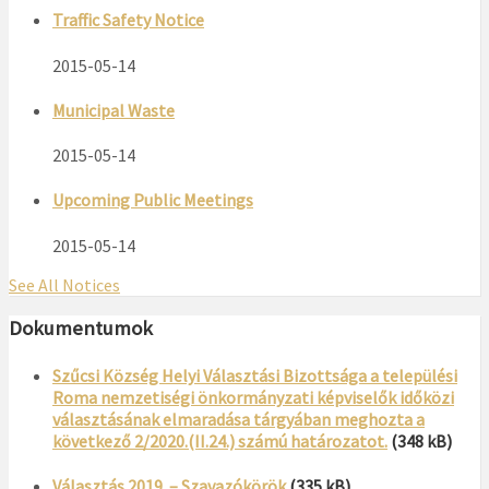
Traffic Safety Notice
2015-05-14
Municipal Waste
2015-05-14
Upcoming Public Meetings
2015-05-14
See All Notices
Dokumentumok
Szűcsi Község Helyi Választási Bizottsága a települési
Roma nemzetiségi önkormányzati képviselők időközi
választásának elmaradása tárgyában meghozta a
következő 2/2020.(II.24.) számú határozatot.
(348 kB)
Választás 2019. – Szavazókörök
(335 kB)