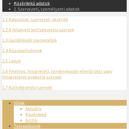
Közérdekű adatok
1. Szervezeti, személyzeti adatok
1.1 Kapcsolat, szervezet, vezetők
1.2 A felügyelt költségvetési szervek
1.3 Gazdálkodó szervezetek
1.4 Közalapítványok
1.5 Lapok
1.6 Felettes, felügyeleti, törvényességi ellenőrzést vagy
felügyeletet gyakorló szervek
1.7 Költségvetési szervek
Hírek
Aktuális
Közérdekű
Archív
Településünk