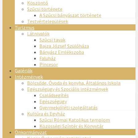
Köszöntő
Szűcsi története
A Szűcsi bányászat története
Testvértelepülések
Turizmus
Látnivalók
Szűcsi tavak
Bajza József Szülőháza
Bányász Emlékszoba
Faluház
Pincesor
Galériák
Intézmények
Bölcsőde, Óvoda és konyha, Általános Iskola
Egészségügy és Szociális intézmények
Családsegítés
Egészségügy
Gyermekjóléti szolgáltatás
Kultúra és Egyház
Szűcsi Római Katolikus templom
Közösségi Színtér és Könyvtár
Önkormányzat