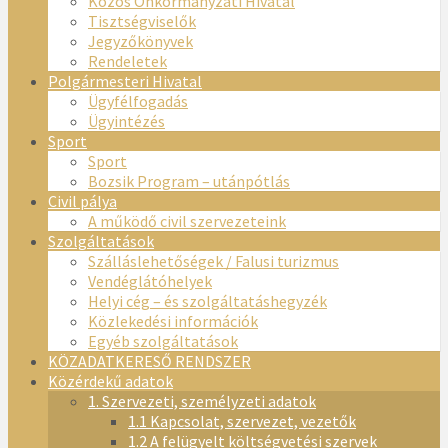
Közös Önkormányzati Hivatal
Tisztségviselők
Jegyzőkönyvek
Rendeletek
Polgármesteri Hivatal
Ügyfélfogadás
Ügyintézés
Sport
Sport
Bozsik Program – utánpótlás
Civil pálya
A működő civil szervezeteink
Szolgáltatások
Szálláslehetőségek / Falusi turizmus
Vendéglátóhelyek
Helyi cég – és szolgáltatáshegyzék
Közlekedési információk
Egyéb szolgáltatások
KÖZADATKERESŐ RENDSZER
Közérdekű adatok
1. Szervezeti, személyzeti adatok
1.1 Kapcsolat, szervezet, vezetők
1.2 A felügyelt költségvetési szervek