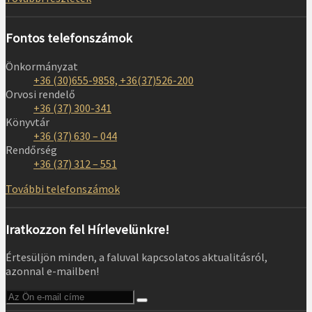
Fontos telefonszámok
Önkormányzat
+36 (30)655-9858, +36(37)526-200
Orvosi rendelő
+36 (37) 300-341
Könyvtár
+36 (37) 630 – 044
Rendőrség
+36 (37) 312 – 551
További telefonszámok
Iratkozzon fel Hírlevelünkre!
Értesüljön minden, a faluval kapcsolatos aktualitásról,
azonnal e-mailben!