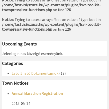
Notice
: Trying to access array offset on value of type bool in
/home/fastvisi/szucsi.hu/wp-content/plugins/lsvr-toolkit-
townpress/lsvr-functions.php
on line
126
Notice
: Trying to access array offset on value of type bool in
/home/fastvisi/szucsi.hu/wp-content/plugins/lsvr-toolkit-
townpress/lsvr-functions.php
on line
126
Upcoming Events
Jelenleg nincs közelgő eseményünk.
Categories
Letölthető Dokumentumok
(13)
Town Notices
Annual Marathon Registration
2015-05-14