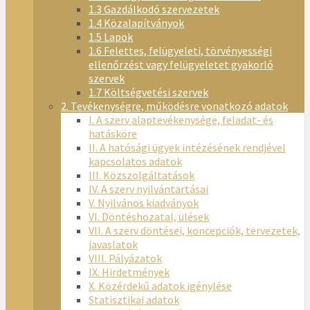
1.3 Gazdálkodó szervezetek
1.4 Közalapítványok
1.5 Lapok
1.6 Felettes, felügyeleti, törvényességi
ellenőrzést vagy felügyeletet gyakorló
szervek
1.7 Költségvetési szervek
2. Tevékenységre, működésre vonatkozó adatok
I. A szerv alaptevékenysége, feladat- és
hatásköre
II. A hatósági ügyek intézésének rendjével
kapcsolatos adatok
III. Közszolgáltatások
IV. A szerv nyilvántartásai
V. Nyilvános kiadványok
VI. Döntéshozatal, ülések
VII. A szerv döntései, koncepciók, tervezetek,
javaslatok
VIII. Pályázatok
IX. Hirdetmények
X. Közérdekű adatok igénylése
Statisztikai adatok