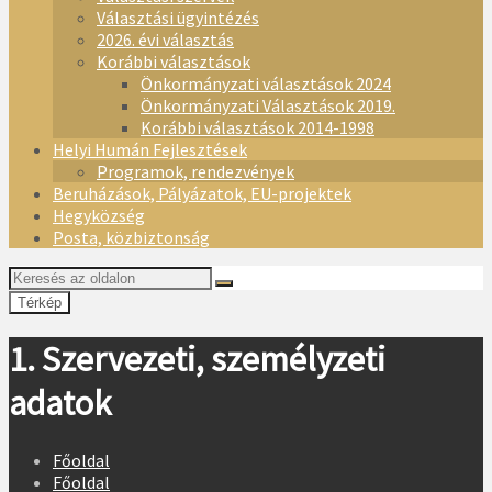
Választási ügyintézés
2026. évi választás
Korábbi választások
Önkormányzati választások 2024
Önkormányzati Választások 2019.
Korábbi választások 2014-1998
Helyi Humán Fejlesztések
Programok, rendezvények
Beruházások, Pályázatok, EU-projektek
Hegyközség
Posta, közbiztonság
Térkép
1. Szervezeti, személyzeti
adatok
Főoldal
Főoldal