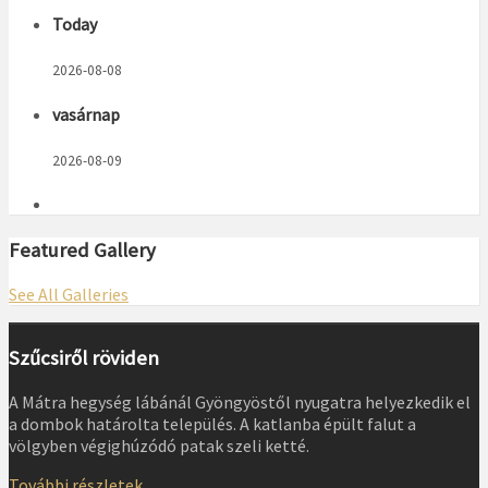
Today
2026-08-08
vasárnap
2026-08-09
Featured Gallery
See All Galleries
Szűcsiről röviden
A Mátra hegység lábánál Gyöngyöstől nyugatra helyezkedik el
a dombok határolta település. A katlanba épült falut a
völgyben végighúzódó patak szeli ketté.
További részletek