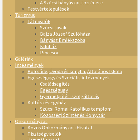
A Szűcsi bányászat története
Testvértelepülések
Turizmus
Látnivalók
Szűcsi tavak
Bajza József Szülőháza
Bányász Emlékszoba
Faluház
Pincesor
Galériák
Intézmények
Bölcsőde, Óvoda és konyha, Általános Iskola
Egészségügy és Szociális intézmények
Családsegítés
Egészségügy
Gyermekjóléti szolgáltatás
Kultúra és Egyház
Szűcsi Római Katolikus templom
Közösségi Színtér és Könyvtár
Önkormányzat
Közös Önkormányzati Hivatal
Tisztségviselők