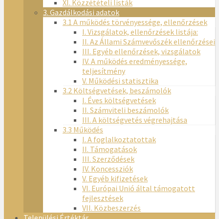
XI. Közzétételi listák
3. Gazdálkodási adatok
3.1 A működés törvényessége, ellenőrzések
I. Vizsgálatok, ellenőrzések listája:
II. Az Állami Számvevőszék ellenőrzései
III. Egyéb ellenőrzések, vizsgálatok
IV. A működés eredményessége,
teljesítmény
V. Működési statisztika
3.2 Költségvetések, beszámolók
I. Éves költségvetések
II. Számviteli beszámolók
III. A költségvetés végrehajtása
3.3 Működés
I. A foglalkoztatottak
II. Támogatások
III. Szerződések
IV. Koncessziók
V. Egyéb kifizetések
VI. Európai Unió által támogatott
fejlesztések
VII. Közbeszerzés
Települési Értéktár