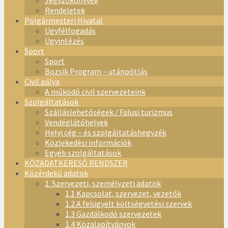
Jegyzőkönyvek
Rendeletek
Polgármesteri Hivatal
Ügyfélfogadás
Ügyintézés
Sport
Sport
Bozsik Program – utánpótlás
Civil pálya
A működő civil szervezeteink
Szolgáltatások
Szálláslehetőségek / Falusi turizmus
Vendéglátóhelyek
Helyi cég – és szolgáltatáshegyzék
Közlekedési információk
Egyéb szolgáltatások
KÖZADATKERESŐ RENDSZER
Közérdekű adatok
1. Szervezeti, személyzeti adatok
1.1 Kapcsolat, szervezet, vezetők
1.2 A felügyelt költségvetési szervek
1.3 Gazdálkodó szervezetek
1.4 Közalapítványok