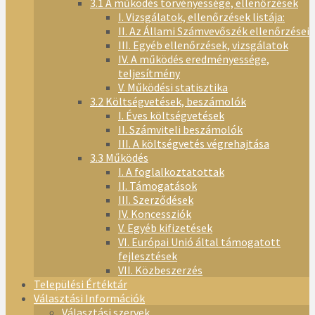
3.1 A működés törvényessége, ellenőrzések
I. Vizsgálatok, ellenőrzések listája:
II. Az Állami Számvevőszék ellenőrzései
III. Egyéb ellenőrzések, vizsgálatok
IV. A működés eredményessége,
teljesítmény
V. Működési statisztika
3.2 Költségvetések, beszámolók
I. Éves költségvetések
II. Számviteli beszámolók
III. A költségvetés végrehajtása
3.3 Működés
I. A foglalkoztatottak
II. Támogatások
III. Szerződések
IV. Koncessziók
V. Egyéb kifizetések
VI. Európai Unió által támogatott
fejlesztések
VII. Közbeszerzés
Települési Értéktár
Választási Információk
Választási szervek