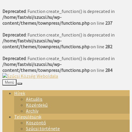
Deprecated
: Function create_function() is deprecated in
/home/fastvisi/szucsi.hu/wp-
content/themes/townpress/functions.php
on line
237
Deprecated
: Function create_function() is deprecated in
/home/fastvisi/szucsi.hu/wp-
content/themes/townpress/functions.php
on line
282
Deprecated
: Function create_function() is deprecated in
/home/fastvisi/szucsi.hu/wp-
content/themes/townpress/functions.php
on line
284
Menü
Hírek
Aktuális
Közérdekű
Archív
Településünk
Köszöntő
Szűcsi története