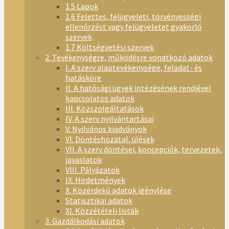
1.5 Lapok
1.6 Felettes, felügyeleti, törvényességi
ellenőrzést vagy felügyeletet gyakorló
szervek
1.7 Költségvetési szervek
2. Tevékenységre, működésre vonatkozó adatok
I. A szerv alaptevékenysége, feladat- és
hatásköre
II. A hatósági ügyek intézésének rendjével
kapcsolatos adatok
III. Közszolgáltatások
IV. A szerv nyilvántartásai
V. Nyilvános kiadványok
VI. Döntéshozatal, ülések
VII. A szerv döntései, koncepciók, tervezetek,
javaslatok
VIII. Pályázatok
IX. Hirdetmények
X. Közérdekű adatok igénylése
Statisztikai adatok
XI. Közzétételi listák
3. Gazdálkodási adatok