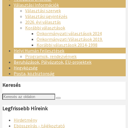
Választási Információk
Választási szervek
Választási ügyintézés
2026. évi választás
Korábbi választások
Önkormányzati választások 2024
Önkormányzati Választások 2019.
Korábbi választások 2014-1998
Helyi Humán Fejlesztések
Programok, rendezvények
Beruházások, Pályázatok, EU-projektek
Hegyközség
Posta, közbiztonság
Keresés
Legfrissebb Híreink
Hirdetmény
Ebösszeírás – tájékoztató