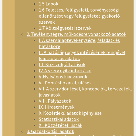
1.5 Lapok
1.6 Felettes, felügyeleti, törvényességi
ellenőrzést vagy felügyeletet gyakorló
szervek
1.7 Költségvetési szervek
2. Tevékenységre, működésre vonatkozó adatok
I. A szerv alaptevékenysége, feladat- és
hatásköre
II. A hatósági ügyek intézésének rendjével
kapcsolatos adatok
III. Közszolgáltatások
IV. A szerv nyilvántartásai
V. Nyilvános kiadványok
VI. Döntéshozatal, ülések
VII. A szerv döntései, koncepciók, tervezetek,
javaslatok
VIII. Pályázatok
IX. Hirdetmények
X. Közérdekű adatok igénylése
Statisztikai adatok
XI. Közzétételi listák
3. Gazdálkodási adatok