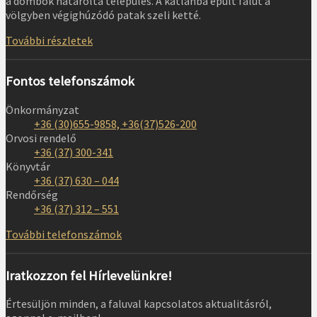
a dombok határolta település. A katlanba épült falut a
völgyben végighúzódó patak szeli ketté.
További részletek
Fontos telefonszámok
Önkormányzat
+36 (30)655-9858, +36(37)526-200
Orvosi rendelő
+36 (37) 300-341
Könyvtár
+36 (37) 630 – 044
Rendőrség
+36 (37) 312 – 551
További telefonszámok
Iratkozzon fel Hírlevelünkre!
Értesüljön minden, a faluval kapcsolatos aktualitásról,