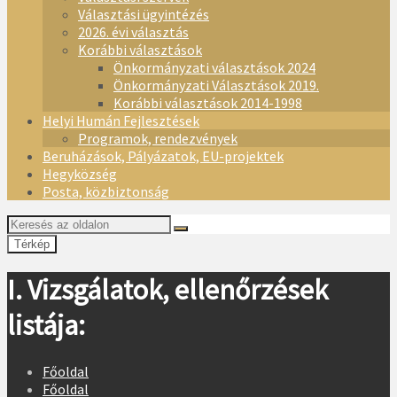
Választási ügyintézés
2026. évi választás
Korábbi választások
Önkormányzati választások 2024
Önkormányzati Választások 2019.
Korábbi választások 2014-1998
Helyi Humán Fejlesztések
Programok, rendezvények
Beruházások, Pályázatok, EU-projektek
Hegyközség
Posta, közbiztonság
Térkép
I. Vizsgálatok, ellenőrzések
listája:
Főoldal
Főoldal