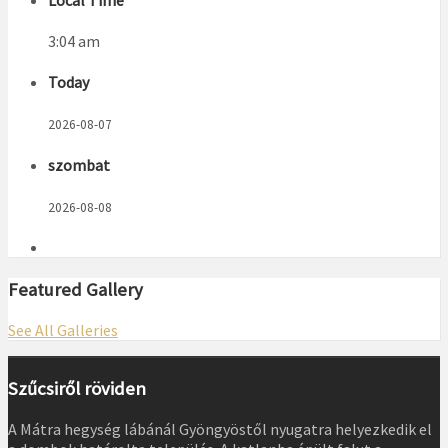
3:04 am
Today
2026-08-07
szombat
2026-08-08
Featured Gallery
See All Galleries
Szűcsiről röviden
A Mátra hegység lábánál Gyöngyöstől nyugatra helyezkedik el