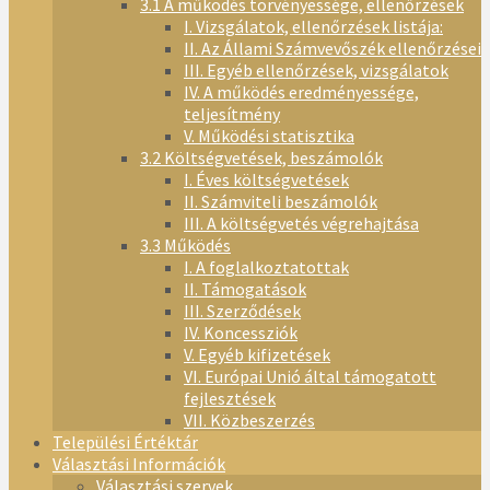
3.1 A működés törvényessége, ellenőrzések
I. Vizsgálatok, ellenőrzések listája:
II. Az Állami Számvevőszék ellenőrzései
III. Egyéb ellenőrzések, vizsgálatok
IV. A működés eredményessége,
teljesítmény
V. Működési statisztika
3.2 Költségvetések, beszámolók
I. Éves költségvetések
II. Számviteli beszámolók
III. A költségvetés végrehajtása
3.3 Működés
I. A foglalkoztatottak
II. Támogatások
III. Szerződések
IV. Koncessziók
V. Egyéb kifizetések
VI. Európai Unió által támogatott
fejlesztések
VII. Közbeszerzés
Települési Értéktár
Választási Információk
Választási szervek