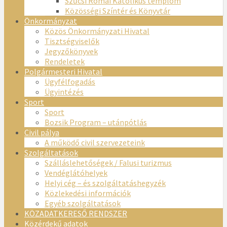
Szűcsi Római Katolikus templom
Közösségi Színtér és Könyvtár
Önkormányzat
Közös Önkormányzati Hivatal
Tisztségviselők
Jegyzőkönyvek
Rendeletek
Polgármesteri Hivatal
Ügyfélfogadás
Ügyintézés
Sport
Sport
Bozsik Program – utánpótlás
Civil pálya
A működő civil szervezeteink
Szolgáltatások
Szálláslehetőségek / Falusi turizmus
Vendéglátóhelyek
Helyi cég – és szolgáltatáshegyzék
Közlekedési információk
Egyéb szolgáltatások
KÖZADATKERESŐ RENDSZER
Közérdekű adatok