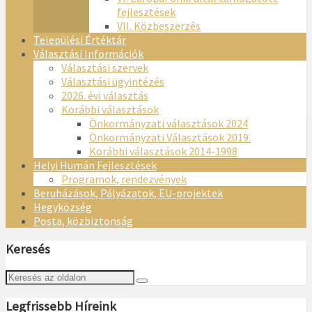
fejlesztések
VII. Közbeszerzés
Települési Értéktár
Választási Információk
Választási szervek
Választási ügyintézés
2026. évi választás
Korábbi választások
Önkormányzati választások 2024
Önkormányzati Választások 2019.
Korábbi választások 2014-1998
Helyi Humán Fejlesztések
Programok, rendezvények
Beruházások, Pályázatok, EU-projektek
Hegyközség
Posta, közbiztonság
Keresés
Legfrissebb Híreink