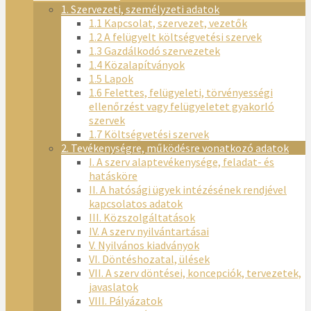
1. Szervezeti, személyzeti adatok
1.1 Kapcsolat, szervezet, vezetők
1.2 A felügyelt költségvetési szervek
1.3 Gazdálkodó szervezetek
1.4 Közalapítványok
1.5 Lapok
1.6 Felettes, felügyeleti, törvényességi
ellenőrzést vagy felügyeletet gyakorló
szervek
1.7 Költségvetési szervek
2. Tevékenységre, működésre vonatkozó adatok
I. A szerv alaptevékenysége, feladat- és
hatásköre
II. A hatósági ügyek intézésének rendjével
kapcsolatos adatok
III. Közszolgáltatások
IV. A szerv nyilvántartásai
V. Nyilvános kiadványok
VI. Döntéshozatal, ülések
VII. A szerv döntései, koncepciók, tervezetek,
javaslatok
VIII. Pályázatok