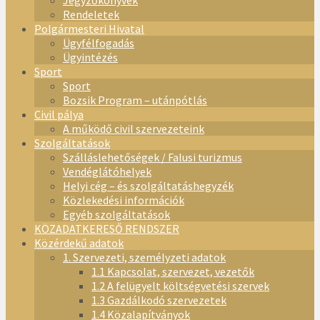
Jegyzőkönyvek
Rendeletek
Polgármesteri Hivatal
Ügyfélfogadás
Ügyintézés
Sport
Sport
Bozsik Program – utánpótlás
Civil pálya
A működő civil szervezeteink
Szolgáltatások
Szálláslehetőségek / Falusi turizmus
Vendéglátóhelyek
Helyi cég – és szolgáltatáshegyzék
Közlekedési információk
Egyéb szolgáltatások
KÖZADATKERESŐ RENDSZER
Közérdekű adatok
1. Szervezeti, személyzeti adatok
1.1 Kapcsolat, szervezet, vezetők
1.2 A felügyelt költségvetési szervek
1.3 Gazdálkodó szervezetek
1.4 Közalapítványok