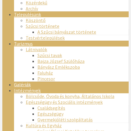
Közérdekű
Archív
Településünk
Köszöntő
Szűcsi története
A Szűcsi bányászat története
Testvértelepülések
Turizmus
Látnivalók
Szűcsi tavak
Bajza József Szülőháza
Bányász Emlékszoba
Faluház
Pincesor
Galériák
Intézmények
Bölcsőde, Óvoda és konyha, Általános Iskola
Egészségügy és Szociális intézmények
Családsegítés
Egészségügy
Gyermekjóléti szolgáltatás
Kultúra és Egyház