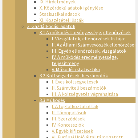
IX. Hirdetmények
X. Közérdekű adatok igénylése
Statisztikai adatok
XI. Közzétételi listák
3. Gazdálkodási adatok
3.1 A működés törvényessége, ellenőrzések
I. Vizsgálatok, ellenőrzések listája:
II. Az Állami Számvevőszék ellenőrzései
III. Egyéb ellenőrzések, vizsgálatok
IV. A működés eredményessége,
teljesítmény
V. Működési statisztika
3.2 Költségvetések, beszámolók
I. Éves költségvetések
II. Számviteli beszámolók
III. A költségvetés végrehajtása
3.3 Működés
I. A foglalkoztatottak
II. Támogatások
III. Szerződések
IV. Koncessziók
V. Egyéb kifizetések
VI. Európai Unió által támogatott