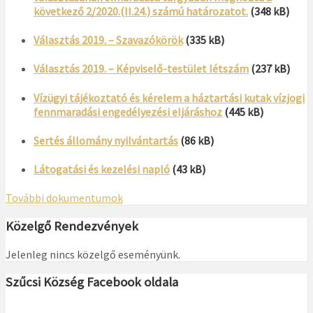
következő 2/2020.(II.24.) számú határozatot.
(348 kB)
Választás 2019. – Szavazókörök
(335 kB)
Választás 2019. – Képviselő-testület létszám
(237 kB)
Vízügyi tájékoztató és kérelem a háztartási kutak vízjogi
fennmaradási engedélyezési eljáráshoz
(445 kB)
Sertés állomány nyilvántartás
(86 kB)
Látogatási és kezelési napló
(43 kB)
További dokumentumok
Közelgő Rendezvények
Jelenleg nincs közelgő eseményünk.
Szűcsi Község Facebook oldala