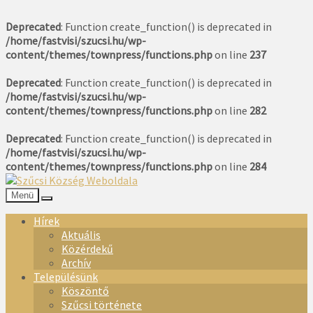
Deprecated
: Function create_function() is deprecated in
/home/fastvisi/szucsi.hu/wp-
content/themes/townpress/functions.php
on line
237
Deprecated
: Function create_function() is deprecated in
/home/fastvisi/szucsi.hu/wp-
content/themes/townpress/functions.php
on line
282
Deprecated
: Function create_function() is deprecated in
/home/fastvisi/szucsi.hu/wp-
content/themes/townpress/functions.php
on line
284
Menü
Hírek
Aktuális
Közérdekű
Archív
Településünk
Köszöntő
Szűcsi története