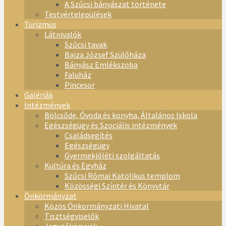
A Szűcsi bányászat története
Testvértelepülések
Turizmus
Látnivalók
Szűcsi tavak
Bajza József Szülőháza
Bányász Emlékszoba
Faluház
Pincesor
Galériák
Intézmények
Bölcsőde, Óvoda és konyha, Általános Iskola
Egészségügy és Szociális intézmények
Családsegítés
Egészségügy
Gyermekjóléti szolgáltatás
Kultúra és Egyház
Szűcsi Római Katolikus templom
Közösségi Színtér és Könyvtár
Önkormányzat
Közös Önkormányzati Hivatal
Tisztségviselők