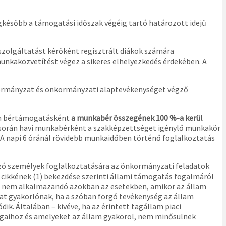
egkésőbb a támogatási időszak végéig tartó határozott idejű
a szolgáltatást kérőként regisztrált diákok számára
nkaközvetítést végez a sikeres elhelyezkedés érdekében. A
nkormányzat és önkormányzati alaptevékenységet végző
én bértámogatásként
a munkabér összegének 100 %-a kerül
orán havi munkabérként a szakképzettséget igénylő munkakör
 A napi 6 óránál rövidebb munkaidőben történő foglalkoztatás
ozó személyek foglalkoztatására az önkormányzati feladatok
. cikkének (1) bekezdése szerinti állami támogatás fogalmáról
ése nem alkalmazandó azokban az esetekben, amikor az állam
at gyakorlónak, ha a szóban forgó tevékenység az állam
ik. Általában – kivéve, ha az érintett tagállam piaci
gaihoz és amelyeket az állam gyakorol, nem minősülnek