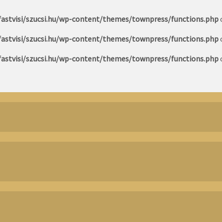
astvisi/szucsi.hu/wp-content/themes/townpress/functions.php
astvisi/szucsi.hu/wp-content/themes/townpress/functions.php
astvisi/szucsi.hu/wp-content/themes/townpress/functions.php