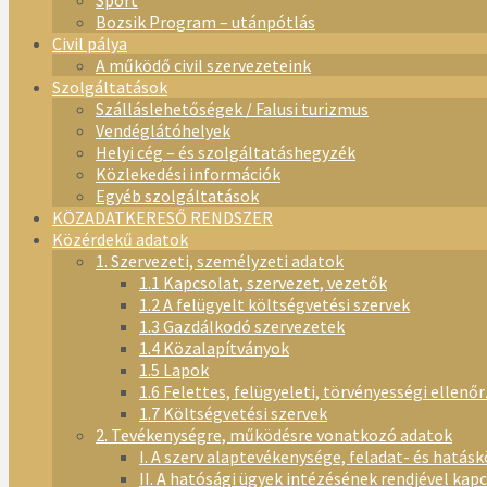
Sport
Bozsik Program – utánpótlás
Civil pálya
A működő civil szervezeteink
Szolgáltatások
Szálláslehetőségek / Falusi turizmus
Vendéglátóhelyek
Helyi cég – és szolgáltatáshegyzék
Közlekedési információk
Egyéb szolgáltatások
KÖZADATKERESŐ RENDSZER
Közérdekű adatok
1. Szervezeti, személyzeti adatok
1.1 Kapcsolat, szervezet, vezetők
1.2 A felügyelt költségvetési szervek
1.3 Gazdálkodó szervezetek
1.4 Közalapítványok
1.5 Lapok
1.6 Felettes, felügyeleti, törvényességi ellenő
1.7 Költségvetési szervek
2. Tevékenységre, működésre vonatkozó adatok
I. A szerv alaptevékenysége, feladat- és hatásk
II. A hatósági ügyek intézésének rendjével kap