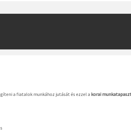
egíteni a fiatalok munkához jutását és ezzel a
korai munkatapaszt
és