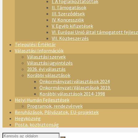
I. A foglalkoztatottak
II. Támogatások
III. Szerződések
IV. Koncessziók
V. Egyéb kifizetések
VI. Európai Unió által támogatott fejles
VII. Közbeszerzés
Települési Értéktár
Választási Információk
Választási szervek
Választási ügyintézés
2026. évi választás
Korábbi választások
Önkormányzati választások 2024
Önkormányzati Választások 2019.
Korábbi választások 2014-1998
Helyi Humán Fejlesztések
Programok, rendezvények
Beruházások, Pályázatok, EU-projektek
Hegyközség
Posta, közbiztonság