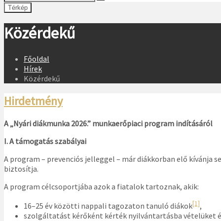
Térkép
Közérdekű
Főoldal
Hírek
Közérdekű
Hirdetmény
A „Nyári diákmunka 2026.” munkaerőpiaci program indításáról
I. A támogatás szabályai
A program – prevenciós jelleggel – már diákkorban elő kívánja s
biztosítja.
A program célcsoportjába azok a fiatalok tartoznak, akik:
[1]
16–25 év közötti nappali tagozaton tanuló diákok
,
szolgáltatást kérőként kérték nyilvántartásba vételüket 