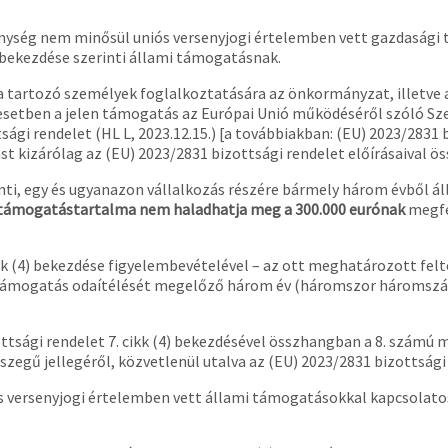
kenység nem minősül uniós versenyjogi értelemben vett gazdasági
bekezdése szerinti állami támogatásnak.
ba tartozó személyek foglalkoztatására az önkormányzat, illetve
esetben a jelen támogatás az Európai Unió működéséről szóló Sze
ági rendelet (HL L, 2023.12.15.) [a továbbiakban: (EU) 2023/2831 
kizárólag az (EU) 2023/2831 bizottsági rendelet előírásaival ös
rinti, egy és ugyanazon vállalkozás részére bármely három évből á
támogatástartalma nem haladhatja meg a 300.000 eurónak
megfe
k (4) bekezdése figyelembevételével – az ott meghatározott felt
 a támogatás odaítélését megelőző három év (háromszor háromsz
sági rendelet 7. cikk (4) bekezdésével összhangban a 8. számú me
zegű jellegéről, közvetlenül utalva az (EU) 2023/2831 bizottsági
s versenyjogi értelemben vett állami támogatásokkal kapcsolatos 