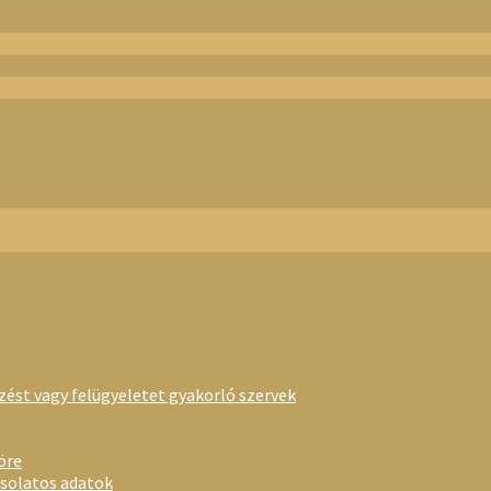
rzést vagy felügyeletet gyakorló szervek
öre
csolatos adatok