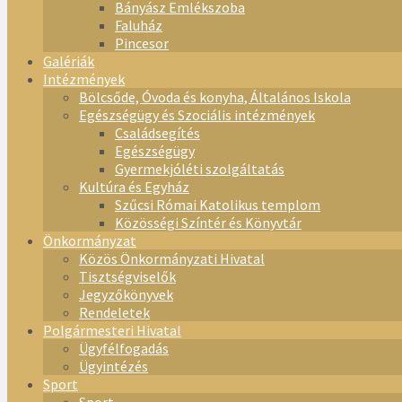
Bányász Emlékszoba
Faluház
Pincesor
Galériák
Intézmények
Bölcsőde, Óvoda és konyha, Általános Iskola
Egészségügy és Szociális intézmények
Családsegítés
Egészségügy
Gyermekjóléti szolgáltatás
Kultúra és Egyház
Szűcsi Római Katolikus templom
Közösségi Színtér és Könyvtár
Önkormányzat
Közös Önkormányzati Hivatal
Tisztségviselők
Jegyzőkönyvek
Rendeletek
Polgármesteri Hivatal
Ügyfélfogadás
Ügyintézés
Sport