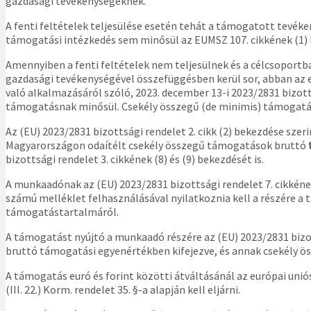
gazdasági tevékenységeknek.”
A fenti feltételek teljesülése esetén tehát a támogatott tevé
támogatási intézkedés sem minősül az EUMSZ 107. cikkének (1) 
Amennyiben a fenti feltételek nem teljesülnek és a célcsoport
gazdasági tevékenységével összefüggésben kerül sor, abban az 
való alkalmazásáról szóló, 2023. december 13-i 2023/2831 bizotts
támogatásnak minősül. Csekély összegű (de minimis) támogatást 
Az (EU) 2023/2831 bizottsági rendelet 2. cikk (2) bekezdése sze
Magyarországon odaítélt csekély összegű támogatások bruttó
bizottsági rendelet 3. cikkének (8) és (9) bekezdését is.
A munkaadónak az (EU) 2023/2831 bizottsági rendelet 7. cikkéne
számú melléklet felhasználásával nyilatkoznia kell a részére
támogatástartalmáról.
A támogatást nyújtó a munkaadó részére az (EU) 2023/2831 bizott
bruttó támogatási egyenértékben kifejezve, és annak csekély öss
A támogatás euró és forint közötti átváltásánál az európai unió
(III. 22.) Korm. rendelet 35. §-a alapján kell eljárni.