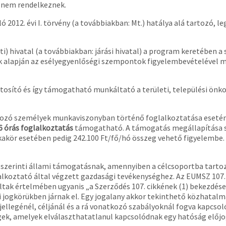
l nem rendelkeznek.
2012. évi I. törvény (a továbbiakban: Mt.) hatálya alá tartozó, l
leti) hivatal (a továbbiakban: járási hivatal) a program keretében 
 alapján az esélyegyenlőségi szempontok figyelembevételével mu
tosító és így támogatható munkáltató a területi, települési ö
tozó személyek munkaviszonyban történő foglalkoztatása eset
 6 órás foglalkoztatás
támogatható. A támogatás megállapítása s
akör esetében pedig 242.100 Ft/fő/hó összeg vehető figyelembe.
 szerinti állami támogatásnak, amennyiben a célcsoportba tart
lalkoztató által végzett gazdasági tevékenységhez. Az EUMSZ 107
altak értelmében ugyanis „a Szerződés 107. cikkének (1) bekezd
 jogkörükben járnak el. Egy jogalany akkor tekinthető közhatalm
ellegénél, céljánál és a rá vonatkozó szabályoknál fogva kapcsolód
k, amelyek elválaszthatatlanul kapcsolódnak egy hatóság előjo