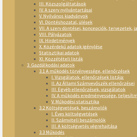
III. Közszolgáltatások
IV. A szerv nyilvántartásai
V. Nyilvános kiadványok
VI. Döntéshozatal, ülések
VII. A szerv döntései, koncepciók, tervezetek, j
VIII. Pályázatok
IX. Hirdetmények
X. Közérdekű adatok igénylése
Statisztikai adatok
XI. Közzétételi listák
3. Gazdálkodási adatok
3.1 A működés törvényessége, ellenőrzések
I. Vizsgálatok, ellenőrzések listája:
II. Az Állami Számvevőszék ellenőrzései
III. Egyéb ellenőrzések, vizsgálatok
IV. A működés eredményessége, teljesít
V. Működési statisztika
3.2 Költségvetések, beszámolók
I. Éves költségvetések
II. Számviteli beszámolók
III. A költségvetés végrehajtása
3.3 Működés