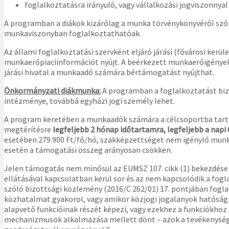
foglalkoztatásra irányuló, vagy vállalkozási jogviszonnya
A programban a diákok kizárólag a munka törvénykönyvéről szóló 
munkaviszonyban foglalkoztathatóak.
Az állami foglalkoztatási szervként eljáró járási (fővárosi kerü
munkaerőpiaciinformációt nyújt. A beérkezett munkaerőigények
járási hivatal a munkaadó számára bértámogatást nyújthat.
Önkormányzati diákmunka:
A programban a foglalkoztatást biz
intézménye, továbbá egyházi jogi személy lehet.
A program keretében a munkaadók számára a célcsoportba tar
megtérítésre
legfeljebb 2 hónap időtartamra, legfeljebb a napi
esetében 279.900 Ft/fő/hó, szakképzettséget nem igénylő munk
esetén a támogatási összeg arányosan csökken.
Jelen támogatás nem minősül az EUMSZ 107. cikk (1) bekezdése
ellátásával kapcsolatban kerül sor és az nem kapcsolódik a fog
szóló bizottsági közlemény (2016/C 262/01) 17. pontjában fogl
közhatalmat gyakorol, vagy amikor közjogi jogalanyok hatósági
alapvető funkcióinak részét képezi, vagy ezekhez a funkciókhoz j
mechanizmusok alkalmazása mellett dönt – azok a tevékenysége