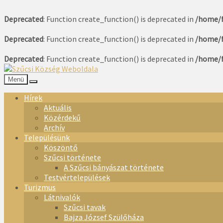
Deprecated
: Function create_function() is deprecated in
/home/f
Deprecated
: Function create_function() is deprecated in
/home/f
Deprecated
: Function create_function() is deprecated in
/home/f
Menü
Hírek
Aktuális
Közérdekű
Archív
Településünk
Köszöntő
Szűcsi története
A Szűcsi bányászat története
Testvértelepülések
Turizmus
Látnivalók
Szűcsi tavak
Bajza József Szülőháza