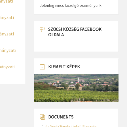
ányzati
Jelenleg nincs közelgő eseményünk.
ányzati
SZŰCSI KÖZSÉG FACEBOOK
ányzati
OLDALA
mányzati
mányzati
KIEMELT KÉPEK
DOCUMENTS
Szűcsi Község Helyi Választási