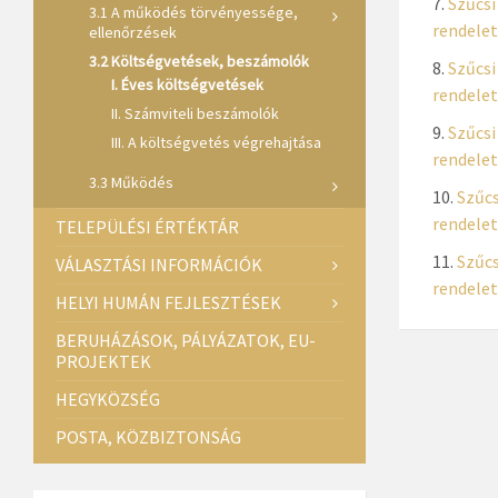
Szűcsi
3.1 A működés törvényessége,
rendelet
ellenőrzések
3.2 Költségvetések, beszámolók
Szűcsi
I. Éves költségvetések
rendelet
II. Számviteli beszámolók
Szűcsi
III. A költségvetés végrehajtása
rendelet
3.3 Működés
Szűcs
rendelet
TELEPÜLÉSI ÉRTÉKTÁR
Szűcs
VÁLASZTÁSI INFORMÁCIÓK
rendelet
HELYI HUMÁN FEJLESZTÉSEK
BERUHÁZÁSOK, PÁLYÁZATOK, EU-
PROJEKTEK
HEGYKÖZSÉG
POSTA, KÖZBIZTONSÁG