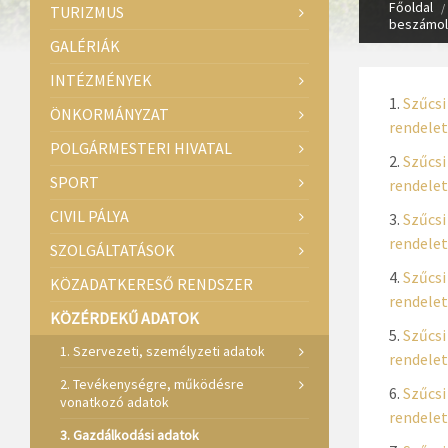
Főoldal
TURIZMUS
beszámol
GALÉRIÁK
INTÉZMÉNYEK
Szűcsi
ÖNKORMÁNYZAT
rendelet
POLGÁRMESTERI HIVATAL
Szűcsi
SPORT
rendelet
CIVIL PÁLYA
Szűcsi
rendelet
SZOLGÁLTATÁSOK
Szűcsi
KÖZADATKERESŐ RENDSZER
rendelet
KÖZÉRDEKŰ ADATOK
Szűcsi
1. Szervezeti, személyzeti adatok
rendelet
2. Tevékenységre, működésre
Szűcsi
vonatkozó adatok
rendelet
3. Gazdálkodási adatok