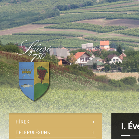
Deprecated
: Function create_function() is deprecated in
/home/fa
Deprecated
: Function create_function() is deprecated in
/home/fa
Deprecated
: Function create_function() is deprecated in
/home/fa
HÍREK
I. É
TELEPÜLÉSÜNK