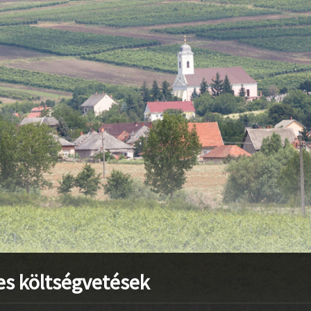
stvisi/szucsi.hu/wp-content/themes/townpress/functions.php
o
stvisi/szucsi.hu/wp-content/themes/townpress/functions.php
o
stvisi/szucsi.hu/wp-content/themes/townpress/functions.php
o
ves költségvetések