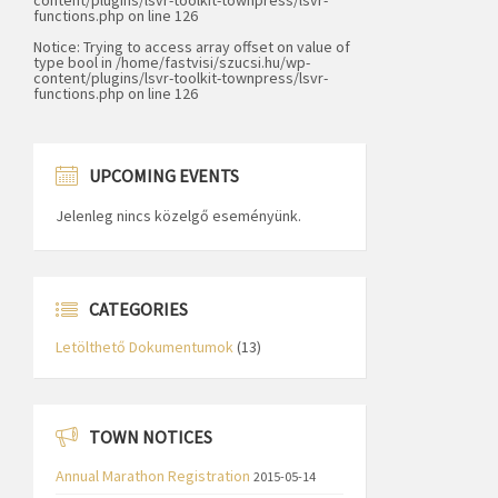
functions.php
on line
126
Notice
: Trying to access array offset on value of
type bool in
/home/fastvisi/szucsi.hu/wp-
content/plugins/lsvr-toolkit-townpress/lsvr-
functions.php
on line
126
UPCOMING EVENTS
Jelenleg nincs közelgő eseményünk.
CATEGORIES
Letölthető Dokumentumok
(13)
TOWN NOTICES
Annual Marathon Registration
2015-05-14