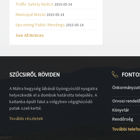
Traffic Safety Notice
2015-05-14
Municipal Waste
2015-05-14
Upcoming Public Meetings
2015-05-14
See All Notices
SZŰCSIRŐL RÖVIDEN
FONTO
Önkormányzat
A Mátra hegység lábánál Gyöngyöstől nyugatra
helyezkedik el a dombok határolta település. A
Orvosi rendel
katlanba épült falut a völgyben végighúzódó
patak szeli ketté.
Könyvtár
További részletek
Rendőrség
További telef