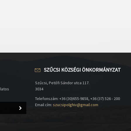
SZŰCSI KÖZSÉGI ÖNKORMÁNYZAT
Szűcsi, Petőfi Sándor utca 117.
olatos
3034
Telefonszám: +36 (30)655-9858, +36 (37) 526 - 200
Email cím:
szucsipolghiv@gmail.com