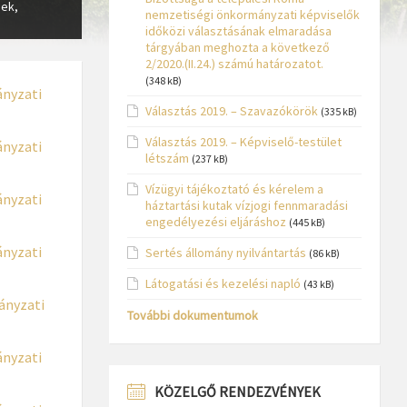
sek,
nemzetiségi önkormányzati képviselők
időközi választásának elmaradása
tárgyában meghozta a következő
2/2020.(II.24.) számú határozatot.
(348 kB)
ányzati
Választás 2019. – Szavazókörök
(335 kB)
Választás 2019. – Képviselő-testület
ányzati
létszám
(237 kB)
Vízügyi tájékoztató és kérelem a
ányzati
háztartási kutak vízjogi fennmaradási
engedélyezési eljáráshoz
(445 kB)
ányzati
Sertés állomány nyilvántartás
(86 kB)
Látogatási és kezelési napló
(43 kB)
ányzati
További dokumentumok
ányzati
KÖZELGŐ RENDEZVÉNYEK