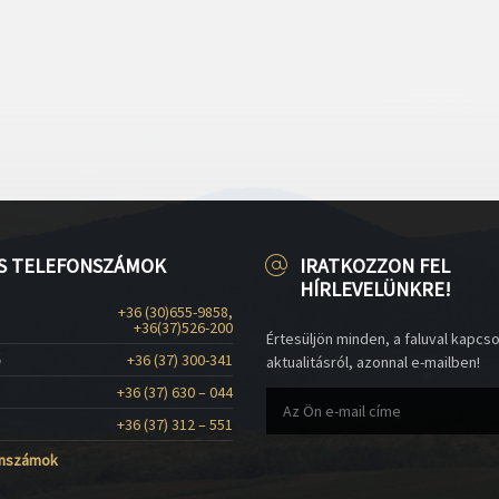
S TELEFONSZÁMOK
IRATKOZZON FEL
HÍRLEVELÜNKRE!
+36 (30)655-9858,
+36(37)526-200
Értesüljön minden, a faluval kapcs
ő
+36 (37) 300-341
aktualitásról, azonnal e-mailben!
+36 (37) 630 – 044
+36 (37) 312 – 551
onszámok