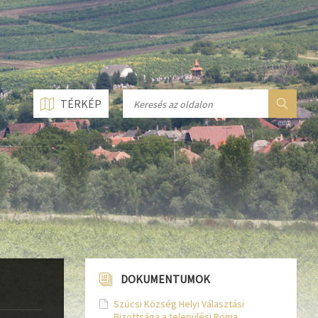
n line
237
n line
282
n line
284
TÉRKÉP
DOKUMENTUMOK
Szűcsi Község Helyi Választási
Bizottsága a települési Roma