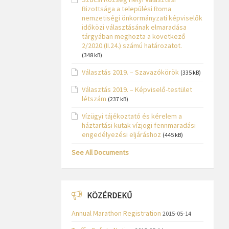
Bizottsága a települési Roma
nemzetiségi önkormányzati képviselők
időközi választásának elmaradása
tárgyában meghozta a következő
2/2020.(II.24.) számú határozatot.
(348 kB)
Választás 2019. – Szavazókörök
(335 kB)
Választás 2019. – Képviselő-testület
létszám
(237 kB)
Vízügyi tájékoztató és kérelem a
háztartási kutak vízjogi fennmaradási
engedélyezési eljáráshoz
(445 kB)
See All Documents
KÖZÉRDEKŰ
Annual Marathon Registration
2015-05-14