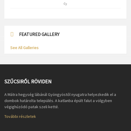
FEATURED GALLERY
See All Galleries
SZŰCSIRŐL RÖVIDEN
A Mátra hegység lábánál Gyöngyöstől nyugatra helyezkedik el a
dombok határolta település. A katlanba épült falut a völgyben
végighúzódó patak szeli ketté.
További részletek