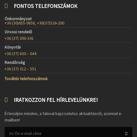
FONTOS TELEFONSZÁMOK
Önkormányzat
+36 (30)655-9858, +36(37)526-200
Orvosi rendelő
+36 (37) 300-341
Könyvtár
+36 (37) 630 – 044
Rendőrség
+36 (37) 312 – 551
További telefonszámok
IRATKOZZON FEL HÍRLEVELÜNKRE!
Értesüljön minden, a faluval kapcsolatos aktualitásról, azonnal e-
mailben!