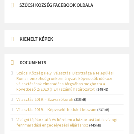
SZŰCSI KÖZSÉG FACEBOOK OLDALA
KIEMELT KÉPEK
DOCUMENTS
Szűcsi Község Helyi Választási Bizottsága a települési
Roma nemzetiségi önkormányzati képviselők időközi
választásának elmaradása tárgyában meghozta a
következő 2/2020.(II.24.) számú határozatot.
(348 kB)
Választás 2019. – Szavazókörök
(335 kB)
Választás 2019. – Képviselő-testület létszám
(237 kB)
Vízügyi tájékoztató és kérelem a háztartási kutak vízjogi
fennmaradási engedélyezési eljáráshoz
(445 kB)