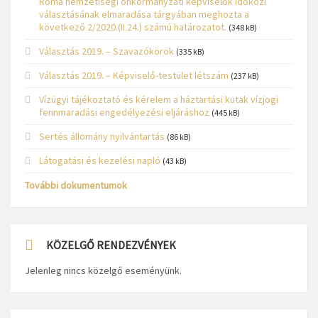
Roma nemzetiségi önkormányzati képviselők időközi
választásának elmaradása tárgyában meghozta a
következő 2/2020.(II.24.) számú határozatot.
(348 kB)
Választás 2019. – Szavazókörök
(335 kB)
Választás 2019. – Képviselő-testület létszám
(237 kB)
Vízügyi tájékoztató és kérelem a háztartási kutak vízjogi
fennmaradási engedélyezési eljáráshoz
(445 kB)
Sertés állomány nyilvántartás
(86 kB)
Látogatási és kezelési napló
(43 kB)
További dokumentumok
KÖZELGŐ RENDEZVÉNYEK
Jelenleg nincs közelgő eseményünk.