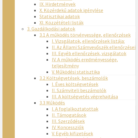
IX. Hirdetmények
X. Közérdekű adatok igénylése
Statisztikai adatok
XI. Közzétételi listák
3. Gazdálkodási adatok
3.1 A működés törvényessége, ellenőrzések
I. Vizsgálatok, ellenőrzések listája:
II. Az Állami Számvevőszék ellenőrzései
III. Egyéb ellenőrzések, vizsgálatok
IV. A működés eredményessége,
teljesítmény
V. Működési statisztika
3.2 Költségvetések, beszámolók
I. Éves költségvetések
II. Számviteli beszámolók
III. A költségvetés végrehajtása
3.3 Működés
I. A foglalkoztatottak
II. Támogatások
III. Szerződések
IV. Koncessziók
V. Egyéb kifizetések