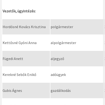
Vezetők, ügyintézés:
Hordósné Kovács Krisztina
polgármester
Kettősné Gyóni Anna
alpolgármester
Fügedi Anett
aljegyző
Kerekné Sebők Enikő
adóügyek
Gubis Ágnes
gazdálkodás