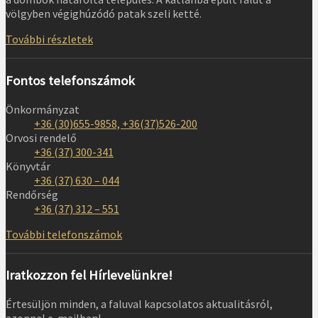
völgyben végighúzódó patak szeli ketté.
További részletek
Fontos telefonszámok
Önkormányzat
+36 (30)655-9858, +36(37)526-200
Orvosi rendelő
+36 (37) 300-341
Könyvtár
+36 (37) 630 – 044
Rendőrség
+36 (37) 312 – 551
További telefonszámok
Iratkozzon fel Hírlevelünkre!
Értesüljön minden, a faluval kapcsolatos aktualitásról,