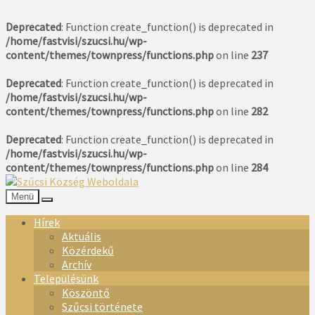
Deprecated
: Function create_function() is deprecated in
/home/fastvisi/szucsi.hu/wp-
content/themes/townpress/functions.php
on line
237
Deprecated
: Function create_function() is deprecated in
/home/fastvisi/szucsi.hu/wp-
content/themes/townpress/functions.php
on line
282
Deprecated
: Function create_function() is deprecated in
/home/fastvisi/szucsi.hu/wp-
content/themes/townpress/functions.php
on line
284
Menü
Hírek
Aktuális
Közérdekű
Archív
Településünk
Köszöntő
Szűcsi története