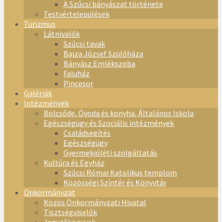
A Szűcsi bányászat története
Testvértelepülések
Turizmus
Látnivalók
Szűcsi tavak
Bajza József Szülőháza
Bányász Emlékszoba
Faluház
Pincesor
Galériák
Intézmények
Bölcsőde, Óvoda és konyha, Általános Iskola
Egészségügy és Szociális intézmények
Családsegítés
Egészségügy
Gyermekjóléti szolgáltatás
Kultúra és Egyház
Szűcsi Római Katolikus templom
Közösségi Színtér és Könyvtár
Önkormányzat
Közös Önkormányzati Hivatal
Tisztségviselők