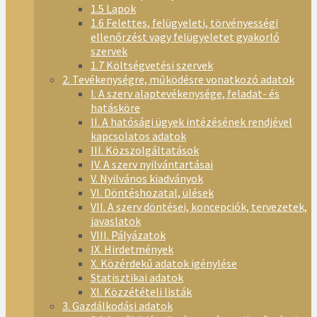
1.5 Lapok
1.6 Felettes, felügyeleti, törvényességi
ellenőrzést vagy felügyeletet gyakorló
szervek
1.7 Költségvetési szervek
2. Tevékenységre, működésre vonatkozó adatok
I. A szerv alaptevékenysége, feladat- és
hatásköre
II. A hatósági ügyek intézésének rendjével
kapcsolatos adatok
III. Közszolgáltatások
IV. A szerv nyilvántartásai
V. Nyilvános kiadványok
VI. Döntéshozatal, ülések
VII. A szerv döntései, koncepciók, tervezetek,
javaslatok
VIII. Pályázatok
IX. Hirdetmények
X. Közérdekű adatok igénylése
Statisztikai adatok
XI. Közzétételi listák
3. Gazdálkodási adatok