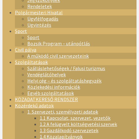
Jegyzőkönyvek
Rendeletek
Polgármesteri Hivatal
Ügyfélfogadás
Ügyintézés
Sport
Sport
Bozsik Program – utánpótlás
Civil pálya
A működő civil szervezeteink
Szolgáltatások
Szálláslehetőségek / Falusi turizmus
Vendéglátóhelyek
Helyi cég – és szolgáltatáshegyzék
Közlekedési információk
Egyéb szolgáltatások
KÖZADATKERESŐ RENDSZER
Közérdekű adatok
1. Szervezeti, személyzeti adatok
1.1 Kapcsolat, szervezet, vezetők
1.2 A felügyelt költségvetési szervek
1.3 Gazdálkodó szervezetek
1.4 Közalapítványok