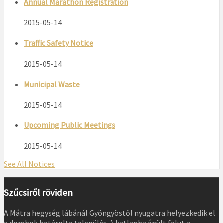
Annual Marathon Registration
2015-05-14
Traffic Safety Notice
2015-05-14
Municipal Waste
2015-05-14
Upcoming Public Meetings
2015-05-14
See All Notices
Szűcsiről röviden
A Mátra hegység lábánál Gyöngyöstől nyugatra helyezkedik el
a dombok határolta település. A katlanba épült falut a