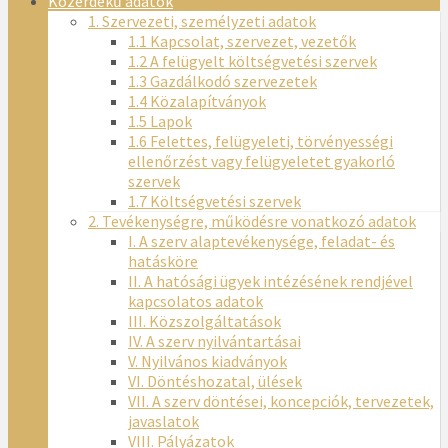
Közérdekű adatok
1. Szervezeti, személyzeti adatok
1.1 Kapcsolat, szervezet, vezetők
1.2 A felügyelt költségvetési szervek
1.3 Gazdálkodó szervezetek
1.4 Közalapítványok
1.5 Lapok
1.6 Felettes, felügyeleti, törvényességi
ellenőrzést vagy felügyeletet gyakorló
szervek
1.7 Költségvetési szervek
2. Tevékenységre, működésre vonatkozó adatok
I. A szerv alaptevékenysége, feladat- és
hatásköre
II. A hatósági ügyek intézésének rendjével
kapcsolatos adatok
III. Közszolgáltatások
IV. A szerv nyilvántartásai
V. Nyilvános kiadványok
VI. Döntéshozatal, ülések
VII. A szerv döntései, koncepciók, tervezetek,
javaslatok
VIII. Pályázatok