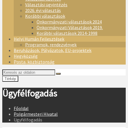
Választási ügyintézés
2026. évi választás
Korábbi választások
Önkormányzati választások 2024
Önkormányzati Választások 2019.
Korábbi választások 2014-1998
Helyi Humán Fejlesztések
Programok, rendezvények
Beruházások, Pályázatok, EU-projektek
Hegyközség
Posta, közbiztonság
Térkép
Ügyfélfogadás
Főoldal
Polgármesteri Hivatal
Ügyfélfogadás