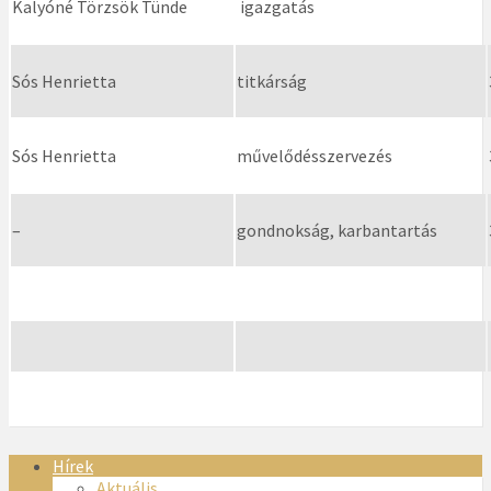
Kalyóné Törzsök Tünde
igazgatás
Sós Henrietta
titkárság
Sós Henrietta
művelődésszervezés
–
gondnokság, karbantartás
Hírek
Aktuális