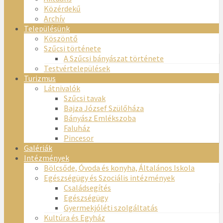
Közérdekű
Archív
Településünk
Köszöntő
Szűcsi története
A Szűcsi bányászat története
Testvértelepülések
Turizmus
Látnivalók
Szűcsi tavak
Bajza József Szülőháza
Bányász Emlékszoba
Faluház
Pincesor
Galériák
Intézmények
Bölcsőde, Óvoda és konyha, Általános Iskola
Egészségügy és Szociális intézmények
Családsegítés
Egészségügy
Gyermekjóléti szolgáltatás
Kultúra és Egyház