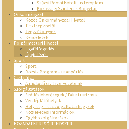
Szűcsi Római Katolikus templom
Közösségi Színtér és Könyvtár
Önkormányzat
Közös Önkormányzati Hivatal
Tisztségviselők
Jegyzőkönyvek
Rendeletek
Polgármesteri Hivatal
Ügyfélfogadás
Ügyintézés
Sport
Sport
Bozsik Program – utánpótlás
Civil pálya
A működő civil szervezeteink
Szolgáltatások
Szálláslehetőségek / Falusi turizmus
Vendéglátóhelyek
Helyi cég – és szolgáltatáshegyzék
Közlekedési információk
Egyéb szolgáltatások
KÖZADATKERESŐ RENDSZER