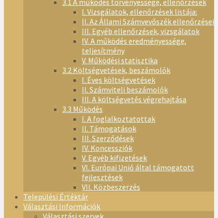
3.1 A működés törvényessége, ellenőrzések
I. Vizsgálatok, ellenőrzések listája:
II. Az Állami Számvevőszék ellenőrzései
III. Egyéb ellenőrzések, vizsgálatok
IV. A működés eredményessége,
teljesítmény
V. Működési statisztika
3.2 Költségvetések, beszámolók
I. Éves költségvetések
II. Számviteli beszámolók
III. A költségvetés végrehajtása
3.3 Működés
I. A foglalkoztatottak
II. Támogatások
III. Szerződések
IV. Koncessziók
V. Egyéb kifizetések
VI. Európai Unió által támogatott
fejlesztések
VII. Közbeszerzés
Települési Értéktár
Választási Információk
Választási szervek