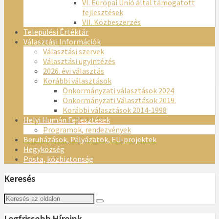
VI. Európai Unió által támogatott
fejlesztések
VII. Közbeszerzés
Települési Értéktár
Választási Információk
Választási szervek
Választási ügyintézés
2026. évi választás
Korábbi választások
Önkormányzati választások 2024
Önkormányzati Választások 2019.
Korábbi választások 2014-1998
Helyi Humán Fejlesztések
Programok, rendezvények
Beruházások, Pályázatok, EU-projektek
Hegyközség
Posta, közbiztonság
Keresés
Legfrissebb Híreink