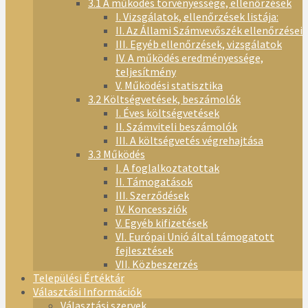
3.1 A működés törvényessége, ellenőrzések
I. Vizsgálatok, ellenőrzések listája:
II. Az Állami Számvevőszék ellenőrzései
III. Egyéb ellenőrzések, vizsgálatok
IV. A működés eredményessége,
teljesítmény
V. Működési statisztika
3.2 Költségvetések, beszámolók
I. Éves költségvetések
II. Számviteli beszámolók
III. A költségvetés végrehajtása
3.3 Működés
I. A foglalkoztatottak
II. Támogatások
III. Szerződések
IV. Koncessziók
V. Egyéb kifizetések
VI. Európai Unió által támogatott
fejlesztések
VII. Közbeszerzés
Települési Értéktár
Választási Információk
Választási szervek