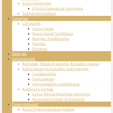
Szűcsi története
A Szűcsi bányászat története
Testvértelepülések
Turizmus
Látnivalók
Szűcsi tavak
Bajza József Szülőháza
Bányász Emlékszoba
Faluház
Pincesor
Galériák
Intézmények
Bölcsőde, Óvoda és konyha, Általános Iskola
Egészségügy és Szociális intézmények
Családsegítés
Egészségügy
Gyermekjóléti szolgáltatás
Kultúra és Egyház
Szűcsi Római Katolikus templom
Közösségi Színtér és Könyvtár
Önkormányzat
Közös Önkormányzati Hivatal