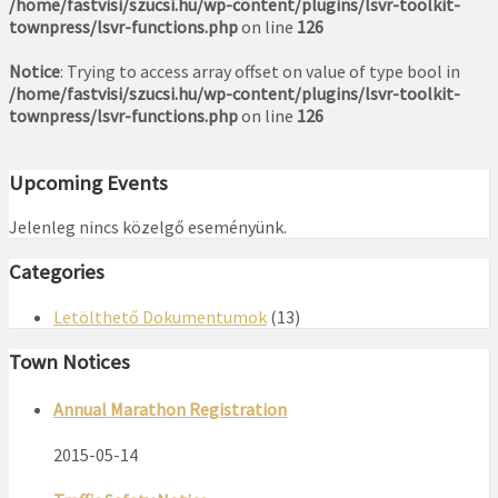
/home/fastvisi/szucsi.hu/wp-content/plugins/lsvr-toolkit-
townpress/lsvr-functions.php
on line
126
Notice
: Trying to access array offset on value of type bool in
/home/fastvisi/szucsi.hu/wp-content/plugins/lsvr-toolkit-
townpress/lsvr-functions.php
on line
126
Upcoming Events
Jelenleg nincs közelgő eseményünk.
Categories
Letölthető Dokumentumok
(13)
Town Notices
Annual Marathon Registration
2015-05-14