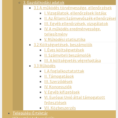
3. Gazdálkodási adatok
3.1 A működés törvényessége, ellenőrzések
I. Vizsgálatok, ellenőrzések listája:
II. Az Állami Számvevőszék ellenőrzései
III. Egyéb ellenőrzések, vizsgálatok
IV. A működés eredményessége,
teljesítmény
V. Működési statisztika
3.2 Költségvetések, beszámolók
I. Éves költségvetések
II. Számviteli beszámolók
III. A költségvetés végrehajtása
3.3 Működés
I. A foglalkoztatottak
II. Támogatások
III. Szerződések
IV. Koncessziók
V. Egyéb kifizetések
VI. Európai Unió által támogatott
fejlesztések
VII. Közbeszerzés
Települési Értéktár