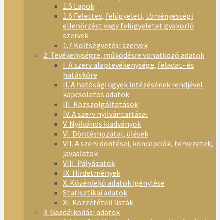
1.5 Lapok
1.6 Felettes, felügyeleti, törvényességi
ellenőrzést vagy felügyeletet gyakorló
szervek
1.7 Költségvetési szervek
2. Tevékenységre, működésre vonatkozó adatok
I. A szerv alaptevékenysége, feladat- és
hatásköre
II. A hatósági ügyek intézésének rendjével
kapcsolatos adatok
III. Közszolgáltatások
IV. A szerv nyilvántartásai
V. Nyilvános kiadványok
VI. Döntéshozatal, ülések
VII. A szerv döntései, koncepciók, tervezetek,
javaslatok
VIII. Pályázatok
IX. Hirdetmények
X. Közérdekű adatok igénylése
Statisztikai adatok
XI. Közzétételi listák
3. Gazdálkodási adatok