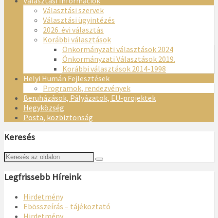
Választási Információk
Választási szervek
Választási ügyintézés
2026. évi választás
Korábbi választások
Önkormányzati választások 2024
Önkormányzati Választások 2019.
Korábbi választások 2014-1998
Helyi Humán Fejlesztések
Programok, rendezvények
Beruházások, Pályázatok, EU-projektek
Hegyközség
Posta, közbiztonság
Keresés
Legfrissebb Híreink
Hirdetmény
Ebösszeírás – tájékoztató
Hirdetmény