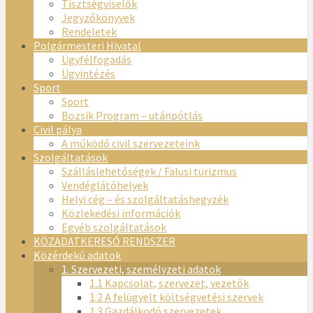
Tisztségviselők
Jegyzőkönyvek
Rendeletek
Polgármesteri Hivatal
Ügyfélfogadás
Ügyintézés
Sport
Sport
Bozsik Program – utánpótlás
Civil pálya
A működő civil szervezeteink
Szolgáltatások
Szálláslehetőségek / Falusi turizmus
Vendéglátóhelyek
Helyi cég – és szolgáltatáshegyzék
Közlekedési információk
Egyéb szolgáltatások
KÖZADATKERESŐ RENDSZER
Közérdekű adatok
1. Szervezeti, személyzeti adatok
1.1 Kapcsolat, szervezet, vezetők
1.2 A felügyelt költségvetési szervek
1.3 Gazdálkodó szervezetek