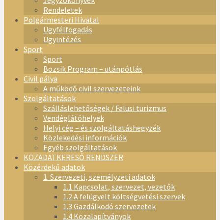
Jegyzőkönyvek
Rendeletek
Polgármesteri Hivatal
Ügyfélfogadás
Ügyintézés
Sport
Sport
Bozsik Program – utánpótlás
Civil pálya
A működő civil szervezeteink
Szolgáltatások
Szálláslehetőségek / Falusi turizmus
Vendéglátóhelyek
Helyi cég – és szolgáltatáshegyzék
Közlekedési információk
Egyéb szolgáltatások
KÖZADATKERESŐ RENDSZER
Közérdekű adatok
1. Szervezeti, személyzeti adatok
1.1 Kapcsolat, szervezet, vezetők
1.2 A felügyelt költségvetési szervek
1.3 Gazdálkodó szervezetek
1.4 Közalapítványok