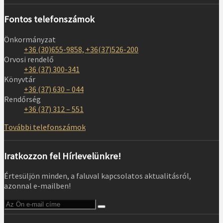
Fontos telefonszámok
Önkormányzat
+36 (30)655-9858, +36(37)526-200
Orvosi rendelő
+36 (37) 300-341
Könyvtár
+36 (37) 630 – 044
Rendőrség
+36 (37) 312 – 551
További telefonszámok
Iratkozzon fel Hírlevelünkre!
Értesüljön minden, a faluval kapcsolatos aktualitásról,
azonnal e-mailben!