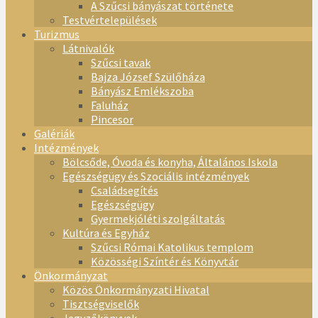
A Szűcsi bányászat története
Testvértelepülések
Turizmus
Látnivalók
Szűcsi tavak
Bajza József Szülőháza
Bányász Emlékszoba
Faluház
Pincesor
Galériák
Intézmények
Bölcsőde, Óvoda és konyha, Általános Iskola
Egészségügy és Szociális intézmények
Családsegítés
Egészségügy
Gyermekjóléti szolgáltatás
Kultúra és Egyház
Szűcsi Római Katolikus templom
Közösségi Színtér és Könyvtár
Önkormányzat
Közös Önkormányzati Hivatal
Tisztségviselők