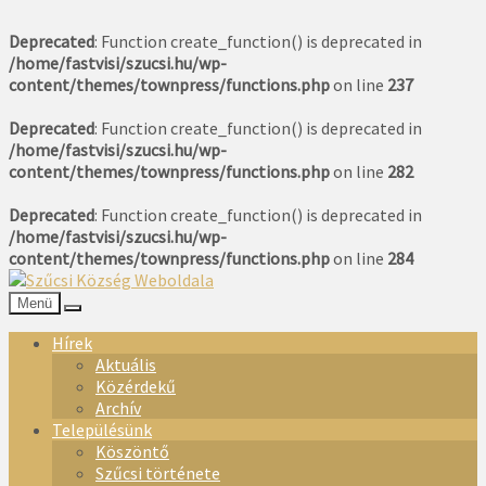
Deprecated
: Function create_function() is deprecated in
/home/fastvisi/szucsi.hu/wp-
content/themes/townpress/functions.php
on line
237
Deprecated
: Function create_function() is deprecated in
/home/fastvisi/szucsi.hu/wp-
content/themes/townpress/functions.php
on line
282
Deprecated
: Function create_function() is deprecated in
/home/fastvisi/szucsi.hu/wp-
content/themes/townpress/functions.php
on line
284
Menü
Hírek
Aktuális
Közérdekű
Archív
Településünk
Köszöntő
Szűcsi története