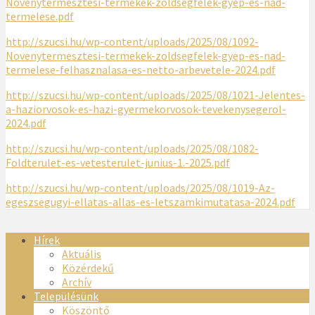
Novenytermesztesi-termekek-zoldsegfelek-gyep-es-nad-
termelese.pdf
http://szucsi.hu/wp-content/uploads/2025/08/1092-
Novenytermesztesi-termekek-zoldsegfelek-gyep-es-nad-
termelese-felhasznalasa-es-netto-arbevetele-2024.pdf
http://szucsi.hu/wp-content/uploads/2025/08/1021-Jelentes-
a-haziorvosok-es-hazi-gyermekorvosok-tevekenysegerol-
2024.pdf
http://szucsi.hu/wp-content/uploads/2025/08/1082-
Foldterulet-es-vetesterulet-junius-1.-2025.pdf
http://szucsi.hu/wp-content/uploads/2025/08/1019-Az-
egeszsegugyi-ellatas-allas-es-letszamkimutatasa-2024.pdf
Hírek
Aktuális
Közérdekű
Archív
Településünk
Köszöntő