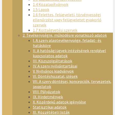
1.4 Közalapítványok
1.5 Lapok
1.6 Felettes, felügyeleti, törvényességi
ellenőrzést vagy felügyeletet gyakorló
szervek
1.7 Költségvetési szervek
2. Tevékenységre, működésre vonatkozó adatok
I. A szerv alaptevékenysége, feladat- és
hatásköre
II. A hatósági ügyek intézésének rendjével
kapcsolatos adatok
III. Közszolgáltatások
IV. A szerv nyilvántartásai
V. Nyilvános kiadványok
VI. Döntéshozatal, ülések
VII. A szerv döntései, koncepciók, tervezetek,
javaslatok
VIII. Pályázatok
IX. Hirdetmények
X. Közérdekű adatok igénylése
Statisztikai adatok
XI. Közzétételi listák