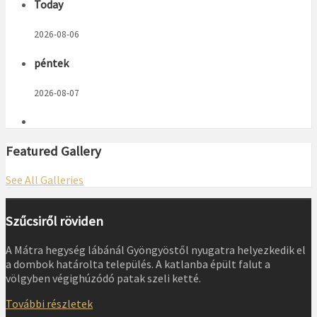
Today
2026-08-06
péntek
2026-08-07
Featured Gallery
See All Galleries
Szűcsiről röviden
A Mátra hegység lábánál Gyöngyöstől nyugatra helyezkedik el
a dombok határolta település. A katlanba épült falut a
völgyben végighúzódó patak szeli ketté.
További részletek