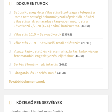
DOKUMENTUMOK
Szűcsi Község Helyi Választási Bizottsága a települési
Roma nemzetiségi önkormányzati képviselők időközi
választásának elmaradása tárgyában meghozta a
következő 2/2020.(II.24.) számú határozatot.
(348 kB)
Választás 2019. – Szavazókörök
(335 kB)
Választás 2019. – Képviselő-testület létszám
(237 kB)
Vízügyi tájékoztató és kérelem a háztartási kutak vízjogi
fennmaradási engedélyezési eljáráshoz
(445 kB)
Sertés állomány nyilvántartás
(86 kB)
Látogatási és kezelési napló
(43 kB)
További dokumentumok
KÖZELGŐ RENDEZVÉNYEK
Jelenleg nincs közelgő eseményünk.