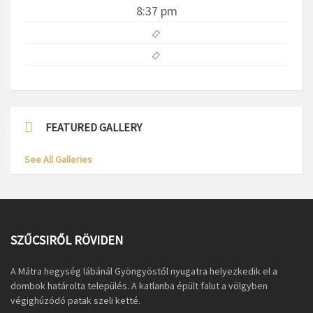
8:37 pm
FEATURED GALLERY
See All Galleries
SZŰCSIRŐL RÖVIDEN
A Mátra hegység lábánál Gyöngyöstől nyugatra helyezkedik el a
dombok határolta település. A katlanba épült falut a völgyben
végighúzódó patak szeli ketté.