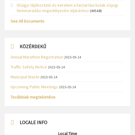
Vízügyi tájékoztató és kérelem a háztartási kutak vízjogi
fennmaradási engedélyezési eljáráshoz
(445 kB)
See All Documents
KÖZÉRDEKŰ
Annual Marathon Registration
2015-05-14
Traffic Safety Notice
2015-05-14
Municipal Waste
2015-05-14
Upcoming Public Meetings
2015-05-14
Továbbiak megtekintése
LOCALE INFO
Local Time