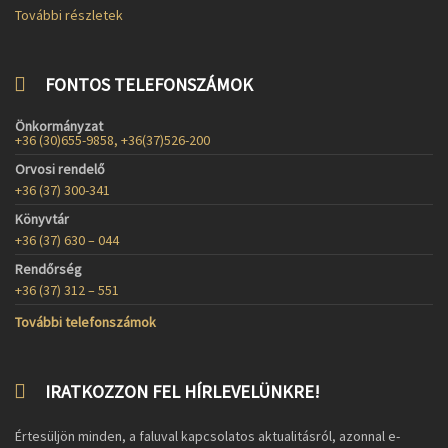
További részletek
FONTOS TELEFONSZÁMOK
Önkormányzat
+36 (30)655-9858, +36(37)526-200
Orvosi rendelő
+36 (37) 300-341
Könyvtár
+36 (37) 630 – 044
Rendőrség
+36 (37) 312 – 551
További telefonszámok
IRATKOZZON FEL HÍRLEVELÜNKRE!
Értesüljön minden, a faluval kapcsolatos aktualitásról, azonnal e-