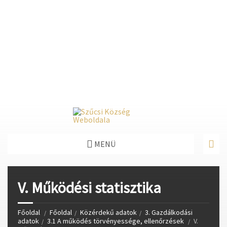
Deprecated
: Function create_function() is deprecated in
/home/fastvisi/szucsi.hu/wp-
content/themes/townpress/functions.php
on line
237
Deprecated
: Function create_function() is deprecated in
/home/fastvisi/szucsi.hu/wp-
content/themes/townpress/functions.php
on line
282
Deprecated
: Function create_function() is deprecated in
/home/fastvisi/szucsi.hu/wp-
content/themes/townpress/functions.php
on line
284
MENÜ
V. Működési statisztika
Főoldal
Főoldal
Közérdekű adatok
3. Gazdálkodási
adatok
3.1 A működés törvényessége, ellenőrzések
V.