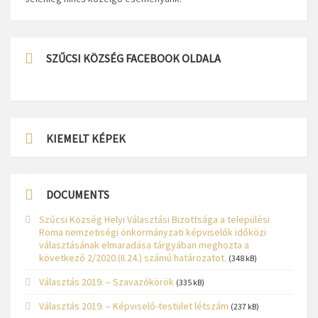
SZŰCSI KÖZSÉG FACEBOOK OLDALA
KIEMELT KÉPEK
DOCUMENTS
Szűcsi Község Helyi Választási Bizottsága a települési
Roma nemzetiségi önkormányzati képviselők időközi
választásának elmaradása tárgyában meghozta a
következő 2/2020.(II.24.) számú határozatot.
(348 kB)
Választás 2019. – Szavazókörök
(335 kB)
Választás 2019. – Képviselő-testület létszám
(237 kB)