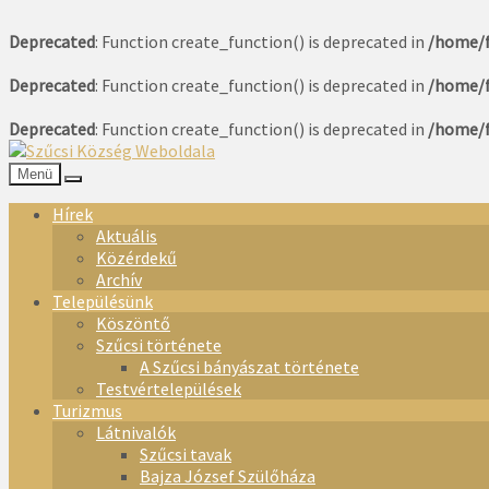
Deprecated
: Function create_function() is deprecated in
/home/f
Deprecated
: Function create_function() is deprecated in
/home/f
Deprecated
: Function create_function() is deprecated in
/home/f
Menü
Hírek
Aktuális
Közérdekű
Archív
Településünk
Köszöntő
Szűcsi története
A Szűcsi bányászat története
Testvértelepülések
Turizmus
Látnivalók
Szűcsi tavak
Bajza József Szülőháza