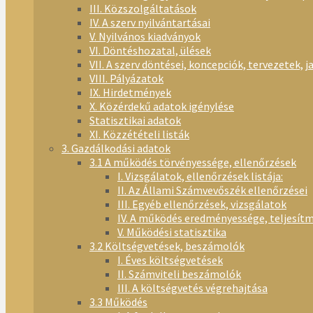
III. Közszolgáltatások
IV. A szerv nyilvántartásai
V. Nyilvános kiadványok
VI. Döntéshozatal, ülések
VII. A szerv döntései, koncepciók, tervezetek, j
VIII. Pályázatok
IX. Hirdetmények
X. Közérdekű adatok igénylése
Statisztikai adatok
XI. Közzétételi listák
3. Gazdálkodási adatok
3.1 A működés törvényessége, ellenőrzések
I. Vizsgálatok, ellenőrzések listája:
II. Az Állami Számvevőszék ellenőrzései
III. Egyéb ellenőrzések, vizsgálatok
IV. A működés eredményessége, teljesít
V. Működési statisztika
3.2 Költségvetések, beszámolók
I. Éves költségvetések
II. Számviteli beszámolók
III. A költségvetés végrehajtása
3.3 Működés