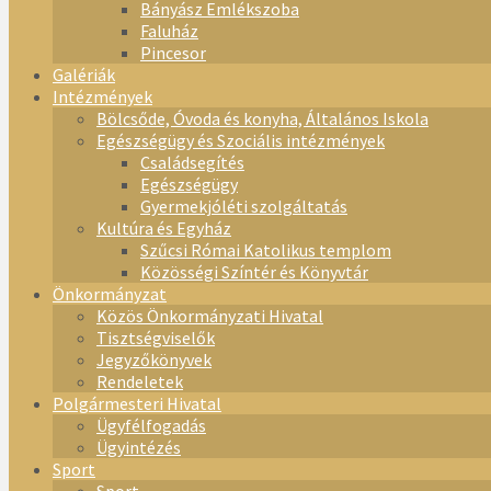
Bányász Emlékszoba
Faluház
Pincesor
Galériák
Intézmények
Bölcsőde, Óvoda és konyha, Általános Iskola
Egészségügy és Szociális intézmények
Családsegítés
Egészségügy
Gyermekjóléti szolgáltatás
Kultúra és Egyház
Szűcsi Római Katolikus templom
Közösségi Színtér és Könyvtár
Önkormányzat
Közös Önkormányzati Hivatal
Tisztségviselők
Jegyzőkönyvek
Rendeletek
Polgármesteri Hivatal
Ügyfélfogadás
Ügyintézés
Sport