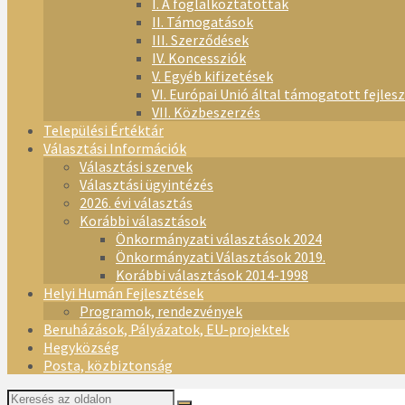
I. A foglalkoztatottak
II. Támogatások
III. Szerződések
IV. Koncessziók
V. Egyéb kifizetések
VI. Európai Unió által támogatott fejles
VII. Közbeszerzés
Települési Értéktár
Választási Információk
Választási szervek
Választási ügyintézés
2026. évi választás
Korábbi választások
Önkormányzati választások 2024
Önkormányzati Választások 2019.
Korábbi választások 2014-1998
Helyi Humán Fejlesztések
Programok, rendezvények
Beruházások, Pályázatok, EU-projektek
Hegyközség
Posta, közbiztonság