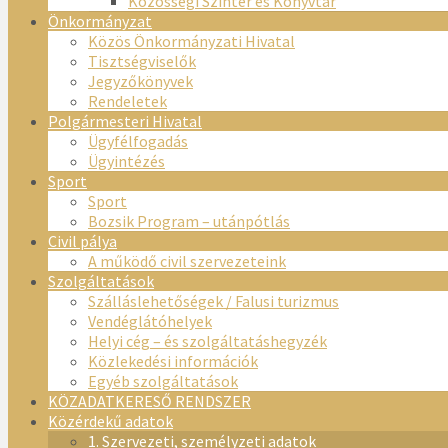
Közösségi Színtér és Könyvtár
Önkormányzat
Közös Önkormányzati Hivatal
Tisztségviselők
Jegyzőkönyvek
Rendeletek
Polgármesteri Hivatal
Ügyfélfogadás
Ügyintézés
Sport
Sport
Bozsik Program – utánpótlás
Civil pálya
A működő civil szervezeteink
Szolgáltatások
Szálláslehetőségek / Falusi turizmus
Vendéglátóhelyek
Helyi cég – és szolgáltatáshegyzék
Közlekedési információk
Egyéb szolgáltatások
KÖZADATKERESŐ RENDSZER
Közérdekű adatok
1. Szervezeti, személyzeti adatok