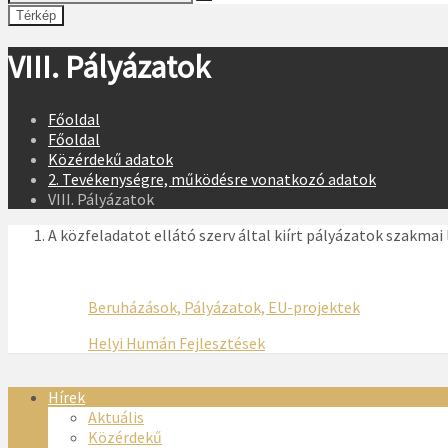
Térkép
VIII. Pályázatok
Főoldal
Főoldal
Közérdekű adatok
2. Tevékenységre, működésre vonatkozó adatok
VIII. Pályázatok
A közfeladatot ellátó szerv által kiírt pályázatok szakmai
Beruházások, Pályázatok, EU-projektek
Helyi Humán Fejlesztések
Hírek
Aktuális
Közérdekű