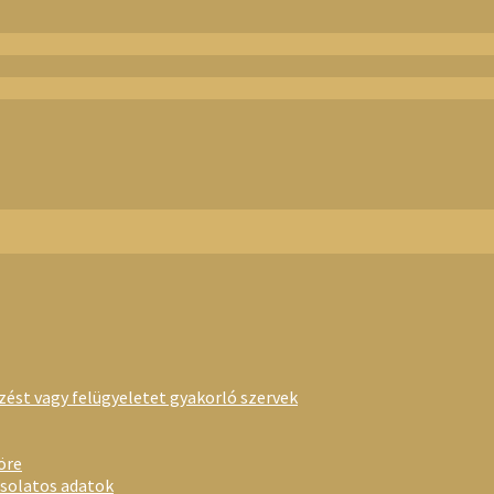
rzést vagy felügyeletet gyakorló szervek
öre
csolatos adatok