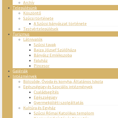
Archív
Településünk
Köszöntő
Szűcsi története
A Szűcsi bányászat története
Testvértelepülések
Turizmus
Látnivalók
Szűcsi tavak
Bajza József Szülőháza
Bányász Emlékszoba
Faluház
Pincesor
Galériák
Intézmények
Bölcsőde, Óvoda és konyha, Általános Iskola
Egészségügy és Szociális intézmények
Családsegítés
Egészségügy
Gyermekjóléti szolgáltatás
Kultúra és Egyház
Szűcsi Római Katolikus templom