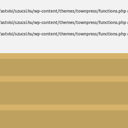
astvisi/szucsi.hu/wp-content/themes/townpress/functions.php
astvisi/szucsi.hu/wp-content/themes/townpress/functions.php
astvisi/szucsi.hu/wp-content/themes/townpress/functions.php