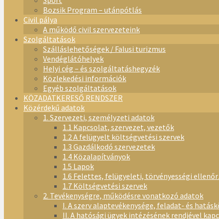
Sport
Bozsik Program – utánpótlás
Civil pálya
A működő civil szervezeteink
Szolgáltatások
Szálláslehetőségek / Falusi turizmus
Vendéglátóhelyek
Helyi cég – és szolgáltatáshegyzék
Közlekedési információk
Egyéb szolgáltatások
KÖZADATKERESŐ RENDSZER
Közérdekű adatok
1. Szervezeti, személyzeti adatok
1.1 Kapcsolat, szervezet, vezetők
1.2 A felügyelt költségvetési szervek
1.3 Gazdálkodó szervezetek
1.4 Közalapítványok
1.5 Lapok
1.6 Felettes, felügyeleti, törvényességi ellenő
1.7 Költségvetési szervek
2. Tevékenységre, működésre vonatkozó adatok
I. A szerv alaptevékenysége, feladat- és hatásk
II. A hatósági ügyek intézésének rendjével kap