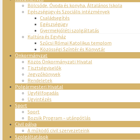
Bölcsőde, Óvoda és konyha, Általános Iskola
Egészségügy és Szociális intézmények
Családsegítés
Egészségügy
Gyermekjóléti szolgáltatás
Kultúra és Egyház
Szűcsi Római Katolikus templom
Közösségi Színtér és Könyvtár
Önkormányzat
Közös Önkormányzati Hivatal
Tisztségviselők
Jegyzőkönyvek
Rendeletek
Polgármesteri Hivatal
Ügyfélfogadás
Ügyintézés
Sport
Sport
Bozsik Program – utánpótlás
Civil pálya
A működő civil szervezeteink
Szolgáltatások