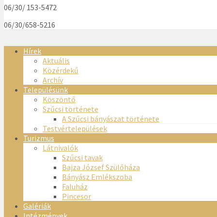
06/30/ 153-5472
06/30/658-5216
Hírek
Aktuális
Közérdekű
Archív
Településünk
Köszöntő
Szűcsi története
A Szűcsi bányászat története
Testvértelepülések
Turizmus
Látnivalók
Szűcsi tavak
Bajza József Szülőháza
Bányász Emlékszoba
Faluház
Pincesor
Galériák
Intézmények