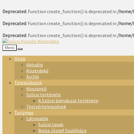
Deprecated
: Function create_function() is deprecated in
/home/f
Deprecated
: Function create_function() is deprecated in
/home/f
Deprecated
: Function create_function() is deprecated in
/home/f
Menü
Hírek
Aktuális
Közérdekű
Archív
Településünk
Köszöntő
Szűcsi története
A Szűcsi bányászat története
Testvértelepülések
Turizmus
Látnivalók
Szűcsi tavak
Bajza József Szülőháza