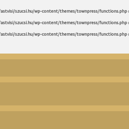
astvisi/szucsi.hu/wp-content/themes/townpress/functions.php
astvisi/szucsi.hu/wp-content/themes/townpress/functions.php
astvisi/szucsi.hu/wp-content/themes/townpress/functions.php