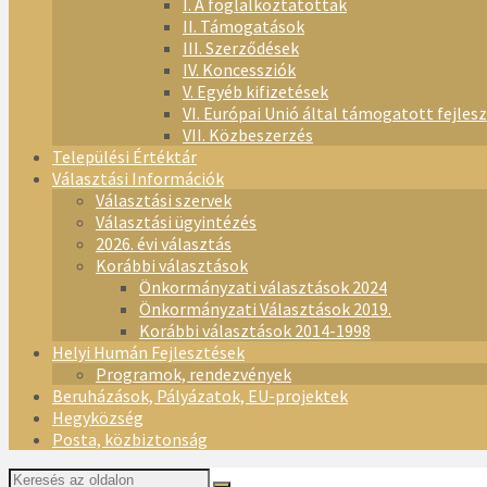
I. A foglalkoztatottak
II. Támogatások
III. Szerződések
IV. Koncessziók
V. Egyéb kifizetések
VI. Európai Unió által támogatott fejles
VII. Közbeszerzés
Települési Értéktár
Választási Információk
Választási szervek
Választási ügyintézés
2026. évi választás
Korábbi választások
Önkormányzati választások 2024
Önkormányzati Választások 2019.
Korábbi választások 2014-1998
Helyi Humán Fejlesztések
Programok, rendezvények
Beruházások, Pályázatok, EU-projektek
Hegyközség
Posta, közbiztonság