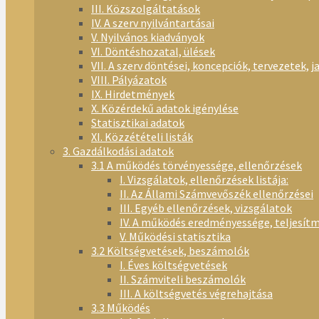
III. Közszolgáltatások
IV. A szerv nyilvántartásai
V. Nyilvános kiadványok
VI. Döntéshozatal, ülések
VII. A szerv döntései, koncepciók, tervezetek, j
VIII. Pályázatok
IX. Hirdetmények
X. Közérdekű adatok igénylése
Statisztikai adatok
XI. Közzétételi listák
3. Gazdálkodási adatok
3.1 A működés törvényessége, ellenőrzések
I. Vizsgálatok, ellenőrzések listája:
II. Az Állami Számvevőszék ellenőrzései
III. Egyéb ellenőrzések, vizsgálatok
IV. A működés eredményessége, teljesít
V. Működési statisztika
3.2 Költségvetések, beszámolók
I. Éves költségvetések
II. Számviteli beszámolók
III. A költségvetés végrehajtása
3.3 Működés