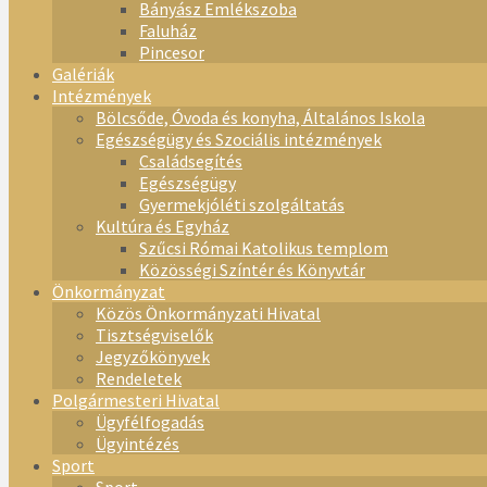
Bányász Emlékszoba
Faluház
Pincesor
Galériák
Intézmények
Bölcsőde, Óvoda és konyha, Általános Iskola
Egészségügy és Szociális intézmények
Családsegítés
Egészségügy
Gyermekjóléti szolgáltatás
Kultúra és Egyház
Szűcsi Római Katolikus templom
Közösségi Színtér és Könyvtár
Önkormányzat
Közös Önkormányzati Hivatal
Tisztségviselők
Jegyzőkönyvek
Rendeletek
Polgármesteri Hivatal
Ügyfélfogadás
Ügyintézés
Sport