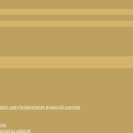
rzést vagy felügyeletet gyakorló szervek
öre
csolatos adatok