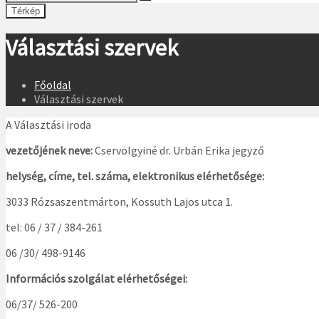
Térkép
Választási szervek
Főoldal
Választási szervek
A Választási iroda
vezetőjének neve:
Cservölgyiné dr. Urbán Erika jegyző
helység, címe, tel. száma, elektronikus elérhetősége:
3033 Rózsaszentmárton, Kossuth Lajos utca 1.
tel: 06 / 37 / 384-261
06 /30/ 498-9146
Információs szolgálat elérhetőségei:
06/37/ 526-200