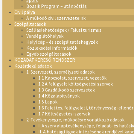
Sport
Bozsik Program – utánpótlás
Civil pálya
A működő civil szervezeteink
Szolgáltatások
Szálláslehetőségek / Falusi turizmus
Vendéglátóhelyek
Helyi cég – és szolgáltatáshegyzék
Közlekedési információk
Egyéb szolgáltatások
KÖZADATKERESŐ RENDSZER
Közérdekű adatok
1. Szervezeti, személyzeti adatok
1.1 Kapcsolat, szervezet, vezetők
1.2 A felügyelt költségvetési szervek
1.3 Gazdálkodó szervezetek
1.4 Közalapítványok
1.5 Lapok
1.6 Felettes, felügyeleti, törvényességi ellenő
1.7 Költségvetési szervek
2. Tevékenységre, működésre vonatkozó adatok
I. A szerv alaptevékenysége, feladat- és hatásk
II. A hatósági ügyek intézésének rendjével kap