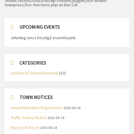
/home/fastvisi/szucsi.hu/wp-content/plugins/lsvr-toolkit-
townpress/lsvr-functions.php
on line
126
UPCOMING EVENTS
Jelenleg nincs közelgő eseményünk.
CATEGORIES
Letölthető Dokumentumok
(13)
TOWN NOTICES
Annual Marathon Registration
2015-05-14
Traffic Safety Notice
2015-05-14
Municipal Waste
2015-05-14