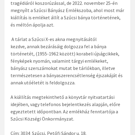
tragédiáról koszorúzással, de 2022. november 25-én
megnyílt a Szűcsi Bányász Emlékszoba, ahol most már
kiállítás is emléket állít a Szűcsi bánya történetének,
és méltón ápolja azt.
A tárlat a Szűcsi X-es akna megnyitásától
kezdve, annak bezárásáig dolgozza fel a bánya
történetét, (1955-1962 között) korabeli újságcikkek,
fényképek nyomán, valamint tárgyi emlékeket,
bányász szerszámokat mutat be tárlókban, illetve
természetesen a bányaszerencsétlenség éjszakáját és
annak utóéletét is feldolgozza.
A kiállítás megtekinthető a könyvtár nyitvatartási
idejében, vagy telefonos bejelentkezés alapján, előre
egyeztetett időpontban. Az emlékház fenntartója a
Szűcsi Községi Önkormányzat.
Cím: 3034 Szűcsi, Petőfi Sándor u. 18.