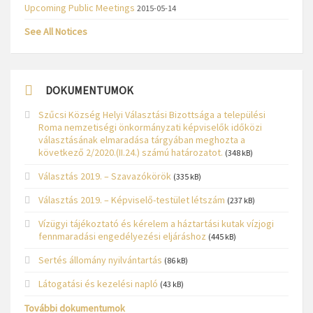
Upcoming Public Meetings
2015-05-14
See All Notices
DOKUMENTUMOK
Szűcsi Község Helyi Választási Bizottsága a települési
Roma nemzetiségi önkormányzati képviselők időközi
választásának elmaradása tárgyában meghozta a
következő 2/2020.(II.24.) számú határozatot.
(348 kB)
Választás 2019. – Szavazókörök
(335 kB)
Választás 2019. – Képviselő-testület létszám
(237 kB)
Vízügyi tájékoztató és kérelem a háztartási kutak vízjogi
fennmaradási engedélyezési eljáráshoz
(445 kB)
Sertés állomány nyilvántartás
(86 kB)
Látogatási és kezelési napló
(43 kB)
További dokumentumok