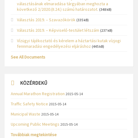
választásának elmaradása tárgyában meghozta a
következő 2/2020.(II.24.) számú határozatot.
(348 kB)
Választás 2019. – Szavazókörök
(335 kB)
Választás 2019. – Képviselő-testület létszám
(237 kB)
Vízügyi tájékoztató és kérelem a háztartási kutak vízjogi
fennmaradási engedélyezési eljáráshoz
(445 kB)
See All Documents
KÖZÉRDEKŰ
Annual Marathon Registration
2015-05-14
Traffic Safety Notice
2015-05-14
Municipal Waste
2015-05-14
Upcoming Public Meetings
2015-05-14
Továbbiak megtekintése