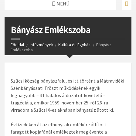
MENÜ
Bányász Emlékszoba
Főoldal
Intézmények
Kultúra és Egyház
Bányász
Emlékszoba
Szűcsi község bányászfalu, és itt történt a Mátravidéki
Szénbányászati Tröszt működésének egyik
legnagyobb – 31 halálos áldozatot követelő –
tragédiája, amikor 1959. november 25-ről 26-ra
virradóra a Szűcsi X-es aknában bányatűz ütött ki.
Évtizedeken át az elhunytak emlékére állított
faragott kopjafánál emlékeztek meg évente a