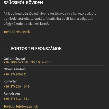
SZŰCSIRŐL RÖVIDEN
A Mátra hegység lábánál Gyöngyöstől nyugatra helyezkedik el a
dombok határolta település. A katlanba épült falut a völgyben
végighúzódó patak szeli ketté.
További részletek
FONTOS TELEFONSZÁMOK
Önkormányzat
+36 (30)655-9858, +36(37)526-200
Orvosi rendelő
+36 (37) 300-341
Könyvtár
+36 (37) 630 – 044
Rendőrség
+36 (37) 312 – 551
További telefonszámok