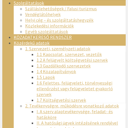
Szolgáltatások
Szálláslehetőségek / Falusi turizmus
Vendéglátóhelyek
Helyi cég – és szolgáltatáshegyzék
Közlekedési információk
Egyéb szolgáltatások
KÖZADATKERESŐ RENDSZER
Közérdekű adatok
1. Szervezeti, személyzeti adatok
1.1 Kapcsolat, szervezet, vezetők
1.2 A felügyelt költségvetési szervek
1.3 Gazdálkodó szervezetek
1.4 Közalapítványok
1.5 Lapok
1.6 Felettes, felügyeleti, törvényességi
ellenőrzést vagy felügyeletet gyakorló
szervek
1.7 Költségvetési szervek
2. Tevékenységre, működésre vonatkozó adatok
I. A szerv alaptevékenysége, feladat- és
hatásköre
II. A hatósági ügyek intézésének rendjével