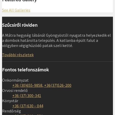
See All Galleries
Szűcsiről röviden
A Mátra hegység lábánál Gyöngyöstől nyugatra helyezkedik el
a dombok határolta település. A katlanba épült falut a
völgyben végighúzódó patak szeli ketté.
További részletek
Fontos telefonszámok
Önkormányzat
+36 (30)655-9858, +36(37)526-200
Orvosi rendelő
+36 (37) 300-341
Könyvtár
+36 (37) 630 – 044
Rendőrség