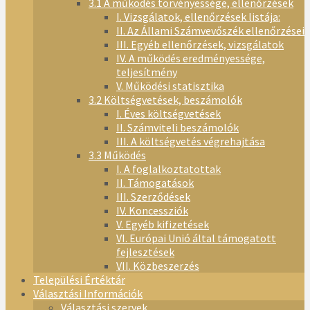
3.1 A működés törvényessége, ellenőrzések
I. Vizsgálatok, ellenőrzések listája:
II. Az Állami Számvevőszék ellenőrzései
III. Egyéb ellenőrzések, vizsgálatok
IV. A működés eredményessége,
teljesítmény
V. Működési statisztika
3.2 Költségvetések, beszámolók
I. Éves költségvetések
II. Számviteli beszámolók
III. A költségvetés végrehajtása
3.3 Működés
I. A foglalkoztatottak
II. Támogatások
III. Szerződések
IV. Koncessziók
V. Egyéb kifizetések
VI. Európai Unió által támogatott
fejlesztések
VII. Közbeszerzés
Települési Értéktár
Választási Információk
Választási szervek