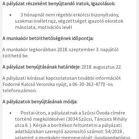
A pályázat részeként benyújtandó iratok, igazolások:
3 hónapnál nem régebbi erkölcsi bizonyítvány,
szakmai önéletrajz, végzettséget igazoló okiratok
másolata, motivációs levél
A munkakör betölthetőségének időpontja:
A munkakör legkorábban 2018. szeptember 3. napjától
tölthető be.
A pályázat benyújtásának határideje:
2018. augusztus 22.
A pályázati kiírással kapcsolatosan további információt
Fodorné Kalcsó Veronika nyújt, a 06-30-362-4770 -os
telefonszámon.
A pályázatok benyújtásának módja:
Postai úton, a pályázatnak a Szűcsi Óvoda címére
történő megküldésével (3034 Szűcsi, Táncsics Mihály
utca 6. ). Kérjük a borítékon feltüntetni a pályázati
adatbázisban szereplő azonosító számot: 54/2018 ,
valamint a munkakör megnevezését: óvodapedagógus.