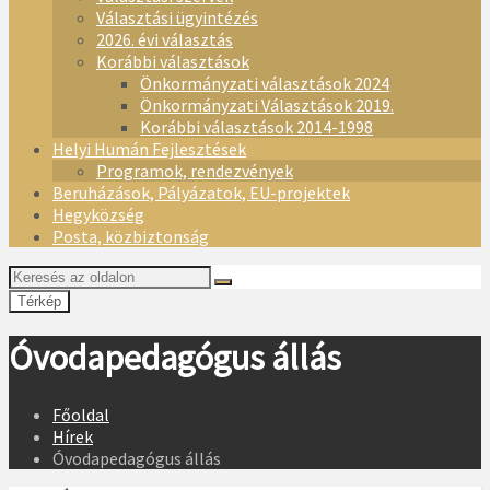
Választási ügyintézés
2026. évi választás
Korábbi választások
Önkormányzati választások 2024
Önkormányzati Választások 2019.
Korábbi választások 2014-1998
Helyi Humán Fejlesztések
Programok, rendezvények
Beruházások, Pályázatok, EU-projektek
Hegyközség
Posta, közbiztonság
Térkép
Óvodapedagógus állás
Főoldal
Hírek
Óvodapedagógus állás