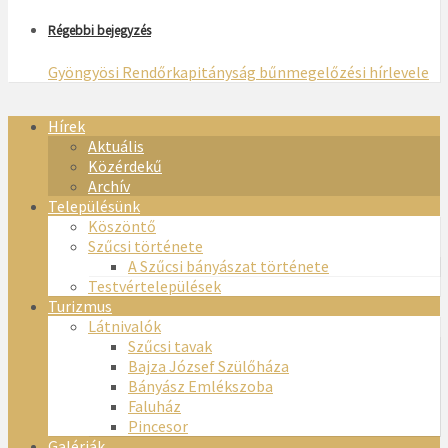
Régebbi bejegyzés
Gyöngyösi Rendőrkapitányság bűnmegelőzési hírlevele
Hírek
Aktuális
Közérdekű
Archív
Településünk
Köszöntő
Szűcsi története
A Szűcsi bányászat története
Testvértelepülések
Turizmus
Látnivalók
Szűcsi tavak
Bajza József Szülőháza
Bányász Emlékszoba
Faluház
Pincesor
Galériák