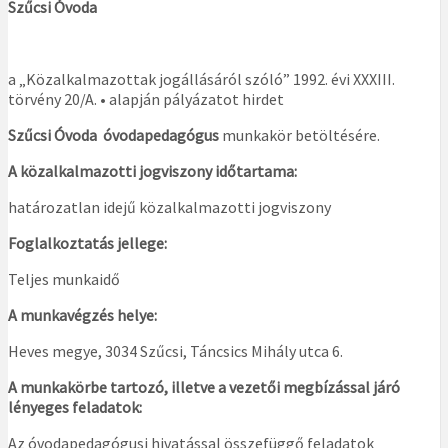
Szűcsi Óvoda
a „Közalkalmazottak jogállásáról szóló” 1992. évi XXXIII.
törvény 20/A. • alapján pályázatot hirdet
Szűcsi Óvoda óvodapedagógus
munkakör betöltésére.
A közalkalmazotti jogviszony időtartama:
határozatlan idejű közalkalmazotti jogviszony
Foglalkoztatás jellege:
Teljes munkaidő
A munkavégzés helye:
Heves megye, 3034 Szűcsi, Táncsics Mihály utca 6.
A munkakörbe tartozó, illetve a vezetői megbízással járó
lényeges feladatok:
Az óvodapedagógusi hivatással összefüggő feladatok