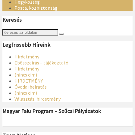
Hegyközség
Posta, közbiztonság
Keresés
Legfrissebb Híreink
Hirdetmény
Ebösszeírás – tájékoztató
Hirdetmény
(nincs cím)
HIRDETMÉNY
Óvodai beíratás
(nincs cím)
Választási hirdetmény
Magyar Falu Program – Szűcsi Pályázatok