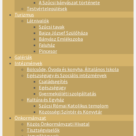
A Szűcsi bányászat története
Testvértelepülések
Turizmus
Látnivalók
Szűcsi tavak
Bajza József Szülőháza
Bányász Emlékszoba
Faluház
Pincesor
Galériák
Intézmények
Bölcsőde, Óvoda és konyha, Általános Iskola
Egészségügy és Szociális intézmények
Családsegítés
Egészségügy
Gyermekjóléti szolgáltatás
Kultúra és Egyház
Szűcsi Római Katolikus templom
Közösségi Színtér és Könyvtár
Önkormányzat
Közös Önkormányzati Hivatal
Tisztségviselők