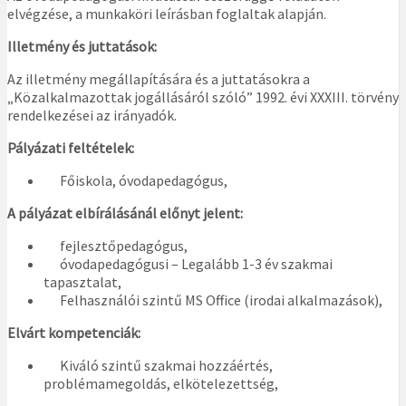
elvégzése, a munkaköri leírásban foglaltak alapján.
Illetmény és juttatások:
Az illetmény megállapítására és a juttatásokra a
„Közalkalmazottak jogállásáról szóló” 1992. évi XXXIII. törvény
rendelkezései az irányadók.
Pályázati feltételek:
Főiskola, óvodapedagógus,
A pályázat elbírálásánál előnyt jelent:
fejlesztőpedagógus,
óvodapedagógusi – Legalább 1-3 év szakmai
tapasztalat,
Felhasználói szintű MS Office (irodai alkalmazások),
Elvárt kompetenciák:
Kiváló szintű szakmai hozzáértés,
problémamegoldás, elkötelezettség,