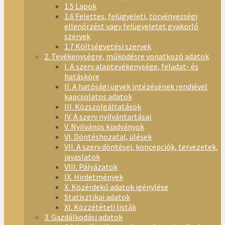
1.5 Lapok
1.6 Felettes, felügyeleti, törvényességi
ellenőrzést vagy felügyeletet gyakorló
szervek
1.7 Költségvetési szervek
2. Tevékenységre, működésre vonatkozó adatok
I. A szerv alaptevékenysége, feladat- és
hatásköre
II. A hatósági ügyek intézésének rendjével
kapcsolatos adatok
III. Közszolgáltatások
IV. A szerv nyilvántartásai
V. Nyilvános kiadványok
VI. Döntéshozatal, ülések
VII. A szerv döntései, koncepciók, tervezetek,
javaslatok
VIII. Pályázatok
IX. Hirdetmények
X. Közérdekű adatok igénylése
Statisztikai adatok
XI. Közzétételi listák
3. Gazdálkodási adatok