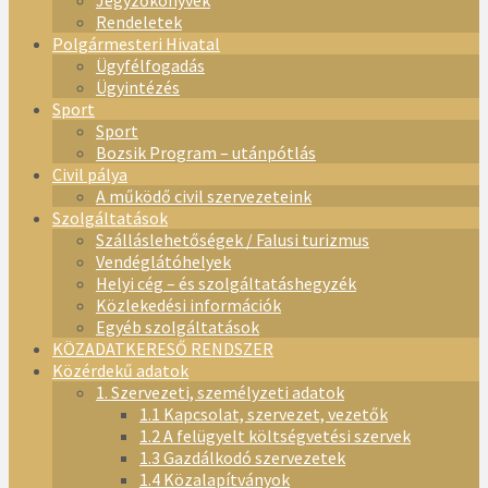
Jegyzőkönyvek
Rendeletek
Polgármesteri Hivatal
Ügyfélfogadás
Ügyintézés
Sport
Sport
Bozsik Program – utánpótlás
Civil pálya
A működő civil szervezeteink
Szolgáltatások
Szálláslehetőségek / Falusi turizmus
Vendéglátóhelyek
Helyi cég – és szolgáltatáshegyzék
Közlekedési információk
Egyéb szolgáltatások
KÖZADATKERESŐ RENDSZER
Közérdekű adatok
1. Szervezeti, személyzeti adatok
1.1 Kapcsolat, szervezet, vezetők
1.2 A felügyelt költségvetési szervek
1.3 Gazdálkodó szervezetek
1.4 Közalapítványok