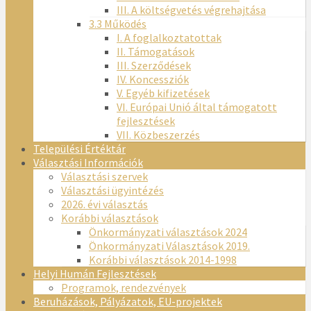
III. A költségvetés végrehajtása
3.3 Működés
I. A foglalkoztatottak
II. Támogatások
III. Szerződések
IV. Koncessziók
V. Egyéb kifizetések
VI. Európai Unió által támogatott
fejlesztések
VII. Közbeszerzés
Települési Értéktár
Választási Információk
Választási szervek
Választási ügyintézés
2026. évi választás
Korábbi választások
Önkormányzati választások 2024
Önkormányzati Választások 2019.
Korábbi választások 2014-1998
Helyi Humán Fejlesztések
Programok, rendezvények
Beruházások, Pályázatok, EU-projektek