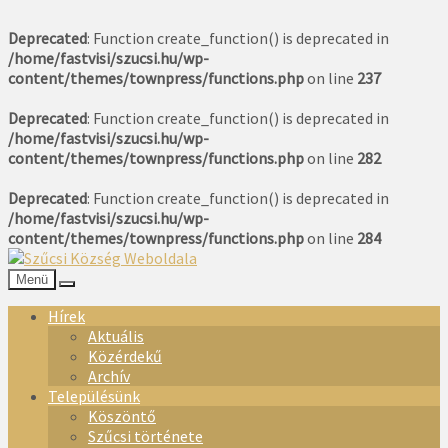
Deprecated
: Function create_function() is deprecated in
/home/fastvisi/szucsi.hu/wp-
content/themes/townpress/functions.php
on line
237
Deprecated
: Function create_function() is deprecated in
/home/fastvisi/szucsi.hu/wp-
content/themes/townpress/functions.php
on line
282
Deprecated
: Function create_function() is deprecated in
/home/fastvisi/szucsi.hu/wp-
content/themes/townpress/functions.php
on line
284
Menü
Hírek
Aktuális
Közérdekű
Archív
Településünk
Köszöntő
Szűcsi története