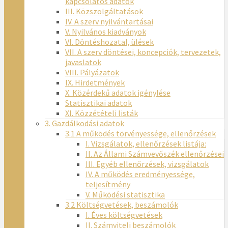
kapcsolatos adatok
III. Közszolgáltatások
IV. A szerv nyilvántartásai
V. Nyilvános kiadványok
VI. Döntéshozatal, ülések
VII. A szerv döntései, koncepciók, tervezetek,
javaslatok
VIII. Pályázatok
IX. Hirdetmények
X. Közérdekű adatok igénylése
Statisztikai adatok
XI. Közzétételi listák
3. Gazdálkodási adatok
3.1 A működés törvényessége, ellenőrzések
I. Vizsgálatok, ellenőrzések listája:
II. Az Állami Számvevőszék ellenőrzései
III. Egyéb ellenőrzések, vizsgálatok
IV. A működés eredményessége,
teljesítmény
V. Működési statisztika
3.2 Költségvetések, beszámolók
I. Éves költségvetések
II. Számviteli beszámolók