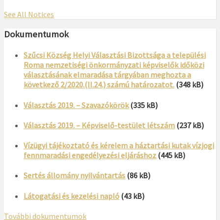
See All Notices
Dokumentumok
Szűcsi Község Helyi Választási Bizottsága a települési
Roma nemzetiségi önkormányzati képviselők időközi
választásának elmaradása tárgyában meghozta a
következő 2/2020.(II.24.) számú határozatot.
(348 kB)
Választás 2019. – Szavazókörök
(335 kB)
Választás 2019. – Képviselő-testület létszám
(237 kB)
Vízügyi tájékoztató és kérelem a háztartási kutak vízjogi
fennmaradási engedélyezési eljáráshoz
(445 kB)
Sertés állomány nyilvántartás
(86 kB)
Látogatási és kezelési napló
(43 kB)
További dokumentumok