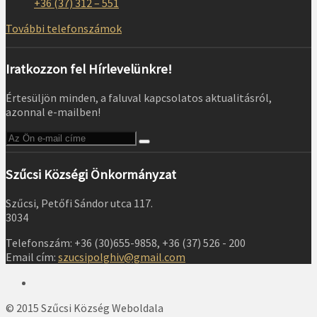
+36 (37) 312 – 551
További telefonszámok
Iratkozzon fel Hírlevelünkre!
Értesüljön minden, a faluval kapcsolatos aktualitásról,
azonnal e-mailben!
Szűcsi Községi Önkormányzat
Szűcsi, Petőfi Sándor utca 117.
3034
Telefonszám: +36 (30)655-9858, +36 (37) 526 - 200
Email cím:
szucsipolghiv@gmail.com
© 2015 Szűcsi Község Weboldala