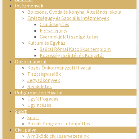
Intézmények
Bölcsőde, Óvoda és konyha, Általános Iskola
Egészségügy és Szociális intézmények
Családsegítés
Egészségügy
Gyermekjóléti szolgáltatás
Kultúra és Egyház
Szűcsi Római Katolikus templom
Közösségi Színtér és Könyvtár
Önkormányzat
Közös Önkormányzati Hivatal
Tisztségviselők
Jegyzőkönyvek
Rendeletek
Polgármesteri Hivatal
Ügyfélfogadás
Ügyintézés
Sport
Sport
Bozsik Program – utánpótlás
Civil pálya
A működő civil szervezeteink