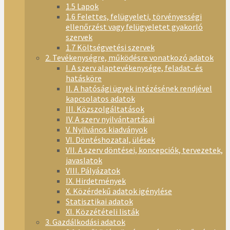
1.5 Lapok
1.6 Felettes, felügyeleti, törvényességi
ellenőrzést vagy felügyeletet gyakorló
szervek
1.7 Költségvetési szervek
2. Tevékenységre, működésre vonatkozó adatok
I. A szerv alaptevékenysége, feladat- és
hatásköre
II. A hatósági ügyek intézésének rendjével
kapcsolatos adatok
III. Közszolgáltatások
IV. A szerv nyilvántartásai
V. Nyilvános kiadványok
VI. Döntéshozatal, ülések
VII. A szerv döntései, koncepciók, tervezetek,
javaslatok
VIII. Pályázatok
IX. Hirdetmények
X. Közérdekű adatok igénylése
Statisztikai adatok
XI. Közzétételi listák
3. Gazdálkodási adatok