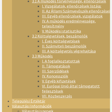
3.1 A működés törvényessége, ellenőrzések
I. Vizsgálatok, ellenőrzések listája:
II. Az Állami Számvevőszék ellenőrzései
III. Egyéb ellenőrzések, vizsgálatok
IV. A működés eredményessége,
teljesítmény
V. Működési statisztika
3.2 Költségvetések, beszámolók
I. Éves költségvetések
II. Számviteli beszámolók
III. A költségvetés végrehajtása
3.3 Működés
I. A foglalkoztatottak
II. Támogatások
III. Szerződések
IV. Koncessziók
V. Egyéb kifizetések
VI. Európai Unió által támogatott
fejlesztések
VII. Közbeszerzés
Települési Értéktár
Választási Információk
Választási szervek