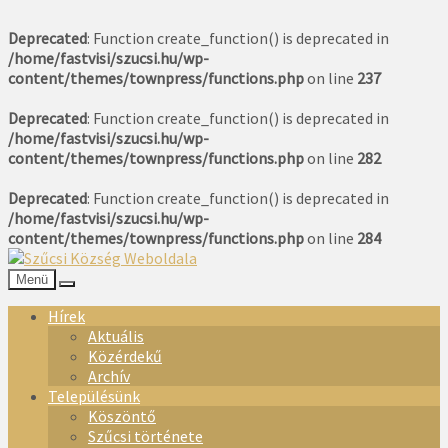
Deprecated
: Function create_function() is deprecated in
/home/fastvisi/szucsi.hu/wp-
content/themes/townpress/functions.php
on line
237
Deprecated
: Function create_function() is deprecated in
/home/fastvisi/szucsi.hu/wp-
content/themes/townpress/functions.php
on line
282
Deprecated
: Function create_function() is deprecated in
/home/fastvisi/szucsi.hu/wp-
content/themes/townpress/functions.php
on line
284
Menü
Hírek
Aktuális
Közérdekű
Archív
Településünk
Köszöntő
Szűcsi története