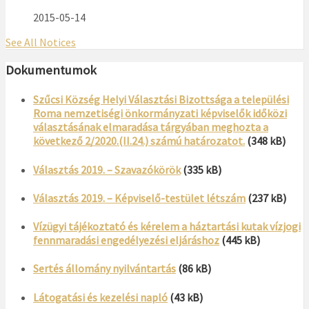
2015-05-14
See All Notices
Dokumentumok
Szűcsi Község Helyi Választási Bizottsága a települési
Roma nemzetiségi önkormányzati képviselők időközi
választásának elmaradása tárgyában meghozta a
következő 2/2020.(II.24.) számú határozatot.
(348 kB)
Választás 2019. – Szavazókörök
(335 kB)
Választás 2019. – Képviselő-testület létszám
(237 kB)
Vízügyi tájékoztató és kérelem a háztartási kutak vízjogi
fennmaradási engedélyezési eljáráshoz
(445 kB)
Sertés állomány nyilvántartás
(86 kB)
Látogatási és kezelési napló
(43 kB)