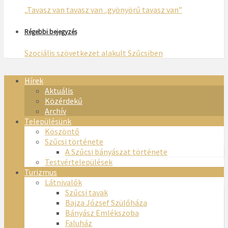
„Tavasz van tavasz van ..gyönyörű tavasz van”
Régebbi bejegyzés
Szociális szövetkezet alakult Szűcsiben
Hírek
Aktuális
Közérdekű
Archív
Településünk
Köszöntő
Szűcsi története
A Szűcsi bányászat története
Testvértelepülések
Turizmus
Látnivalók
Szűcsi tavak
Bajza József Szülőháza
Bányász Emlékszoba
Faluház