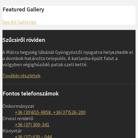
Featured Gallery
See All Galleries
Szűcsiről röviden
A Mátra hegység lábánál Gyöngyöstől nyugatra helyezkedik el
a dombok határolta település. A katlanba épült falut a
völgyben végighúzódó patak szeli ketté.
További részletek
Fontos telefonszámok
Önkormányzat
+36 (30)655-9858, +36(37)526-200
Orvosi rendelő
+36 (37) 300-341
Könyvtár
+36 (37) 630 – 044