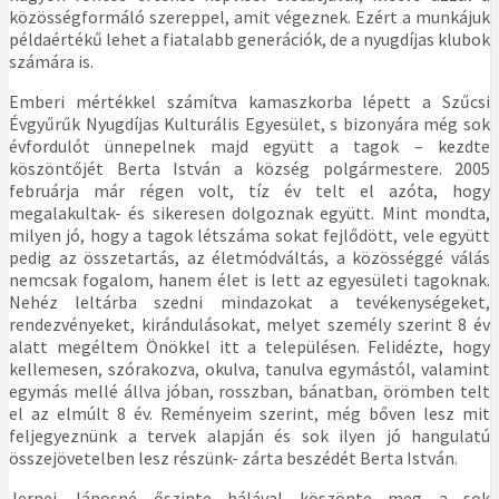
közösségformáló szereppel, amit végeznek. Ezért a munkájuk
példaértékű lehet a fiatalabb generációk, de a nyugdíjas klubok
számára is.
Emberi mértékkel számítva kamaszkorba lépett a Szűcsi
Évgyűrűk Nyugdíjas Kulturális Egyesület, s bizonyára még sok
évfordulót ünnepelnek majd együtt a tagok – kezdte
köszöntőjét Berta István a község polgármestere. 2005
februárja már régen volt, tíz év telt el azóta, hogy
megalakultak- és sikeresen dolgoznak együtt. Mint mondta,
milyen jó, hogy a tagok létszáma sokat fejlődött, vele együtt
pedig az összetartás, az életmódváltás, a közösséggé válás
nemcsak fogalom, hanem élet is lett az egyesületi tagoknak.
Nehéz leltárba szedni mindazokat a tevékenységeket,
rendezvényeket, kirándulásokat, melyet személy szerint 8 év
alatt megéltem Önökkel itt a településen. Felidézte, hogy
kellemesen, szórakozva, okulva, tanulva egymástól, valamint
egymás mellé állva jóban, rosszban, bánatban, örömben telt
el az elmúlt 8 év. Reményeim szerint, még bőven lesz mit
feljegyeznünk a tervek alapján és sok ilyen jó hangulatú
összejövetelben lesz részünk- zárta beszédét Berta István.
Jernei Jánosné őszinte hálával köszönte meg a sok