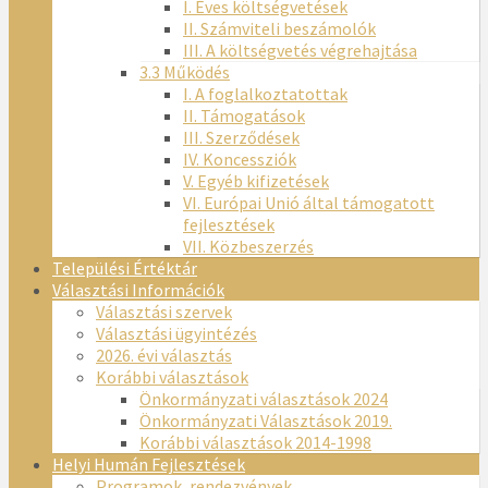
I. Éves költségvetések
II. Számviteli beszámolók
III. A költségvetés végrehajtása
3.3 Működés
I. A foglalkoztatottak
II. Támogatások
III. Szerződések
IV. Koncessziók
V. Egyéb kifizetések
VI. Európai Unió által támogatott
fejlesztések
VII. Közbeszerzés
Települési Értéktár
Választási Információk
Választási szervek
Választási ügyintézés
2026. évi választás
Korábbi választások
Önkormányzati választások 2024
Önkormányzati Választások 2019.
Korábbi választások 2014-1998
Helyi Humán Fejlesztések
Programok, rendezvények