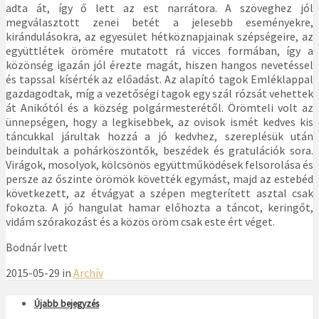
adta át, így ő lett az est narrátora. A szöveghez jól
megválasztott zenei betét a jelesebb eseményekre,
kirándulásokra, az egyesület hétköznapjainak szépségeire, az
együttlétek örömére mutatott rá vicces formában, így a
közönség igazán jól érezte magát, hiszen hangos nevetéssel
és tapssal kísérték az előadást. Az alapító tagok Emléklappal
gazdagodtak, míg a vezetőségi tagok egy szál rózsát vehettek
át Anikótól és a község polgármesterétől. Örömteli volt az
ünnepségen, hogy a legkisebbek, az ovisok ismét kedves kis
táncukkal járultak hozzá a jó kedvhez, szereplésük után
beindultak a pohárköszöntők, beszédek és gratulációk sora.
Virágok, mosolyok, kölcsönös együttműködések felsorolása és
persze az őszinte örömök követték egymást, majd az estebéd
következett, az étvágyat a szépen megterített asztal csak
fokozta. A jó hangulat hamar előhozta a táncot, keringőt,
vidám szórakozást és a közös öröm csak este ért véget.
Bodnár Ivett
2015-05-29 in
Archív
Újabb bejegyzés