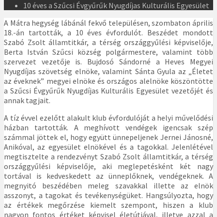
10 éves a Szűcsi Évgyűrűk Nyugdíjas Kulturális Egyesület
A Mátra hegység lábánál fekvő településen, szombaton április
18.-án tartották, a 10 éves évfordulót. Beszédet mondott
Szabó Zsolt államtitkár, a térség országgyűlési képviselője,
Berta István Szűcsi község polgármestere, valamint több
szervezet vezetője is. Bujdosó Sándorné a Heves Megyei
Nyugdíjas szövetség elnöke, valamint Sánta Gyula az „Életet
az éveknek” megyei elnöke és országos alelnöke köszöntötte
a Szűcsi Évgyűrűk Nyugdíjas Kulturális Egyesület vezetőjét és
annak tagjait.
A tíz évvel ezelőtt alakult klub évfordulóját a helyi művelődési
házban tartották. A meghívott vendégek igencsak szép
számmal jöttek el, hogy együtt ünnepeljenek Jernei Jánosné,
Anikóval, az egyesület elnökével és a tagokkal. Jelenlétével
megtisztelte a rendezvényt Szabó Zsolt államtitkár, a térség
országgyűlési képviselője, aki meglepetésként két nagy
tortával is kedveskedett az ünneplőknek, vendégeknek. A
megnyitó beszédében meleg szavakkal illette az elnök
asszonyt, a tagokat és tevékenységüket. Hangsúlyozta, hogy
az értékek megőrzése kiemelt szempont, hiszen a klub
nagyon fontos értéket képvisel életútjával, illetve azzal a