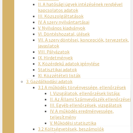
II. A hatósági ügyek intézésének rendjével
kapcsolatos adatok
III. Közszolgáltatások
IV. A szerv nyilvántartásai
V. Nyilvános kiadványok
VI. Döntéshozatal, ülések
VII. A szerv döntései, koncepciók, tervezetek,
javaslatok
VIII. Pályázatok
IX. Hirdetmények
X. Közérdekű adatok igénylése
Statisztikai adatok
XI. Közzétételi listák
3. Gazdálkodási adatok
3.1 A működés törvényessége, ellenőrzések
I. Vizsgálatok, ellenőrzések listája:
II. Az Állami Számvevőszék ellenőrzései
III. Egyéb ellenőrzések, vizsgálatok
IV. A működés eredményessége,
teljesítmény
V. Működési statisztika
3.2 Költségvetések, beszámolók