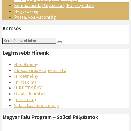
Beruházások, Pályázatok, EU-projektek
Hegyközség
Posta, közbiztonság
Keresés
Legfrissebb Híreink
Hirdetmény
Ebösszeírás – tájékoztató
Hirdetmény
(nincs cím)
HIRDETMÉNY
Óvodai beíratás
(nincs cím)
Választási hirdetmény
Magyar Falu Program – Szűcsi Pályázatok