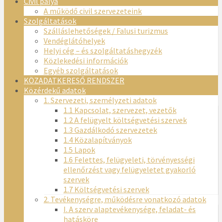
Civil pálya
A működő civil szervezeteink
Szolgáltatások
Szálláslehetőségek / Falusi turizmus
Vendéglátóhelyek
Helyi cég – és szolgáltatáshegyzék
Közlekedési információk
Egyéb szolgáltatások
KÖZADATKERESŐ RENDSZER
Közérdekű adatok
1. Szervezeti, személyzeti adatok
1.1 Kapcsolat, szervezet, vezetők
1.2 A felügyelt költségvetési szervek
1.3 Gazdálkodó szervezetek
1.4 Közalapítványok
1.5 Lapok
1.6 Felettes, felügyeleti, törvényességi
ellenőrzést vagy felügyeletet gyakorló
szervek
1.7 Költségvetési szervek
2. Tevékenységre, működésre vonatkozó adatok
I. A szerv alaptevékenysége, feladat- és
hatásköre