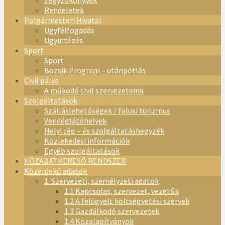
Jegyzőkönyvek
Rendeletek
Polgármesteri Hivatal
Ügyfélfogadás
Ügyintézés
Sport
Sport
Bozsik Program – utánpótlás
Civil pálya
A működő civil szervezeteink
Szolgáltatások
Szálláslehetőségek / Falusi turizmus
Vendéglátóhelyek
Helyi cég – és szolgáltatáshegyzék
Közlekedési információk
Egyéb szolgáltatások
KÖZADATKERESŐ RENDSZER
Közérdekű adatok
1. Szervezeti, személyzeti adatok
1.1 Kapcsolat, szervezet, vezetők
1.2 A felügyelt költségvetési szervek
1.3 Gazdálkodó szervezetek
1.4 Közalapítványok