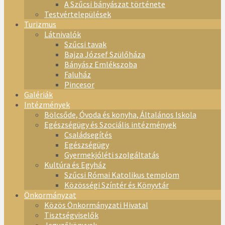
A Szűcsi bányászat története
Testvértelepülések
Turizmus
Látnivalók
Szűcsi tavak
Bajza József Szülőháza
Bányász Emlékszoba
Faluház
Pincesor
Galériák
Intézmények
Bölcsőde, Óvoda és konyha, Általános Iskola
Egészségügy és Szociális intézmények
Családsegítés
Egészségügy
Gyermekjóléti szolgáltatás
Kultúra és Egyház
Szűcsi Római Katolikus templom
Közösségi Színtér és Könyvtár
Önkormányzat
Közös Önkormányzati Hivatal
Tisztségviselők