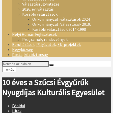
Választási ügyintézés
2026. évi választás
Korábbi választások
Önkormányzati választások 2024
Önkormányzati Választások 2019.
Korábbi választások 2014-1998
Helyi Humán Fejlesztések
Programok, rendezvények
Beruházások, Pályázatok, EU-projektek
Hegyközség
Posta, közbiztonság
Térkép
10 éves a Szűcsi Évgyűrűk
Nyugdíjas Kulturális Egyesület
Főoldal
Hírek