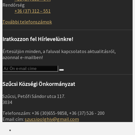
Rendőrség
+36 (37) 312 – 551
További telefonszámok
Iratkozzon fel Hírlevelünkre!
Értesüljön minden, a faluval kapcsolatos aktualitásról,
azonnal e-mailben!
Szűcsi Községi Önkormányzat
Szűcsi, Petőfi Sándor utca 117.
3034
Telefonszám: +36 (30)655-9858, +36 (37) 526 - 200
Email cím:
szucsipolghiv@gmail.com