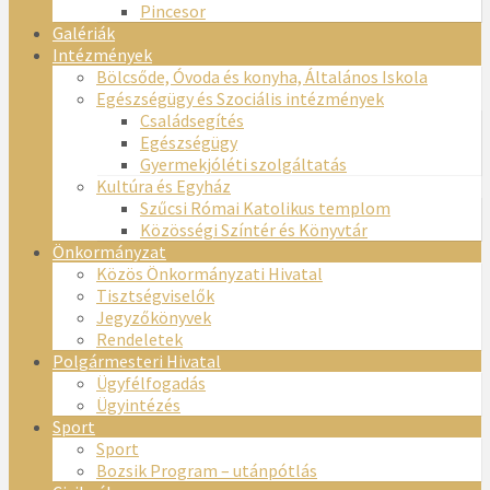
Pincesor
Galériák
Intézmények
Bölcsőde, Óvoda és konyha, Általános Iskola
Egészségügy és Szociális intézmények
Családsegítés
Egészségügy
Gyermekjóléti szolgáltatás
Kultúra és Egyház
Szűcsi Római Katolikus templom
Közösségi Színtér és Könyvtár
Önkormányzat
Közös Önkormányzati Hivatal
Tisztségviselők
Jegyzőkönyvek
Rendeletek
Polgármesteri Hivatal
Ügyfélfogadás
Ügyintézés
Sport
Sport
Bozsik Program – utánpótlás