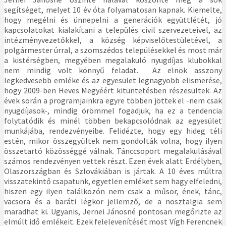
segítséget, melyet 10 év óta folyamatosan kapnak. Kiemelte,
hogy megélni és ünnepelni a generációk együttlétét, jó
kapcsolatokat kialakítani a település civil szervezeteivel, az
intézményvezetőkkel, a község képviselőtestületével, a
polgármester úrral, a szomszédos településekkel és most már
a kistérségben, megyében megalakuló nyugdíjas klubokkal
nem mindig volt könnyű feladat. Az elnök asszony
legkedvesebb emléke és az egyesület legnagyobb elismerése,
hogy 2009-ben Heves Megyéért kitüntetésben részesültek. Az
évek során a programjainkra egyre többen jöttek el -nem csak
nyugdíjasok-, mindig örömmel fogadjuk, ha ez a tendencia
folytatódik és minél többen bekapcsolódnak az egyesület
munkájába, rendezvényeibe. Felidézte, hogy egy hideg téli
estén, mikor összegyűltek nem gondolták volna, hogy ilyen
összetartó közösséggé válnak. Tánccsoport megalakulásával
számos rendezvényen vettek részt. Ezen évek alatt Erdélyben,
Olaszországban és Szlovákiában is jártak. A 10 éves múltra
visszatekintő csapatunk, egyetlen emléket sem hagy elfeledni,
hiszen egy ilyen találkozón nem csak a műsor, ének, tánc,
vacsora és a baráti légkör jellemző, de a nosztalgia sem
maradhat ki. Ugyanis, Jernei Jánosné pontosan megőrizte az
elmúlt idő emlékeit. Ezek felelevenítését most Vígh Ferencnek