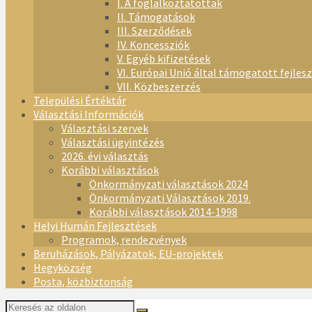
I. A foglalkoztatottak
II. Támogatások
III. Szerződések
IV. Koncessziók
V. Egyéb kifizetések
VI. Európai Unió által támogatott fejles
VII. Közbeszerzés
Települési Értéktár
Választási Információk
Választási szervek
Választási ügyintézés
2026. évi választás
Korábbi választások
Önkormányzati választások 2024
Önkormányzati Választások 2019.
Korábbi választások 2014-1998
Helyi Humán Fejlesztések
Programok, rendezvények
Beruházások, Pályázatok, EU-projektek
Hegyközség
Posta, közbiztonság