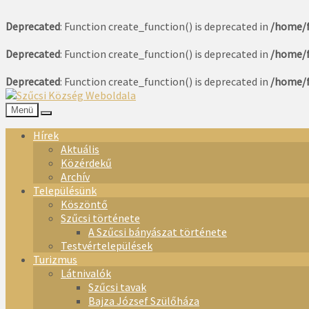
Deprecated
: Function create_function() is deprecated in
/home/f
Deprecated
: Function create_function() is deprecated in
/home/f
Deprecated
: Function create_function() is deprecated in
/home/f
Menü
Hírek
Aktuális
Közérdekű
Archív
Településünk
Köszöntő
Szűcsi története
A Szűcsi bányászat története
Testvértelepülések
Turizmus
Látnivalók
Szűcsi tavak
Bajza József Szülőháza