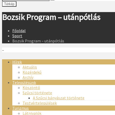
Térkép
Bozsik Program – utánpótlás
Főoldal
Sport
Bozsik Program – utánpótlás
–
Hírek
Aktuális
Közérdekű
Archív
Településünk
Köszöntő
Szűcsi története
A Szűcsi bányászat története
Testvértelepülések
Turizmus
Látnivalók