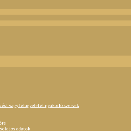
rzést vagy felügyeletet gyakorló szervek
öre
csolatos adatok