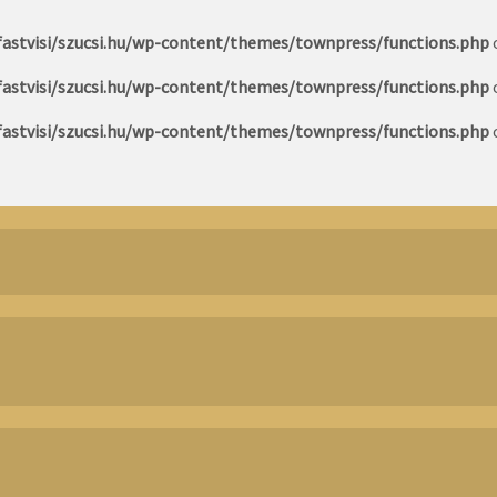
astvisi/szucsi.hu/wp-content/themes/townpress/functions.php
astvisi/szucsi.hu/wp-content/themes/townpress/functions.php
astvisi/szucsi.hu/wp-content/themes/townpress/functions.php