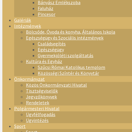
Bányász Emlékszoba
Faluház
Pincesor
Galériák
Intézmények
Bölcsőde, Óvoda és konyha, Általános Iskola
Egészségügy és Szociális intézmények
Családsegítés
Egészségügy
Gyermekjóléti szolgáltatás
Kultúra és Egyház
Szűcsi Római Katolikus templom
Közösségi Színtér és Könyvtár
Önkormányzat
Közös Önkormányzati Hivatal
Tisztségviselők
Jegyzőkönyvek
Rendeletek
Polgármesteri Hivatal
Ügyfélfogadás
Ügyintézés
Sport