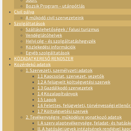
Sport
Bozsik Program – utánpótlás
Civil pálya
A működő civil szervezeteink
Szolgáltatások
Szálláslehetőségek / Falusi turizmus
Vendéglátóhelyek
Helyi cég – és szolgáltatáshegyzék
Közlekedési információk
Egyéb szolgáltatások
KÖZADATKERESŐ RENDSZER
Közérdekű adatok
1. Szervezeti, személyzeti adatok
1.1 Kapcsolat, szervezet, vezetők
1.2 A felügyelt költségvetési szervek
1.3 Gazdálkodó szervezetek
1.4 Közalapítványok
1.5 Lapok
1.6 Felettes, felügyeleti, törvényességi ellenő
1.7 Költségvetési szervek
2. Tevékenységre, működésre vonatkozó adatok
I. A szerv alaptevékenysége, feladat- és hatásk
II. A hatósági ügyek intézésének rendjével kap