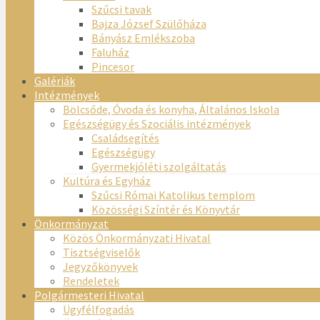
Szűcsi tavak
Bajza József Szülőháza
Bányász Emlékszoba
Faluház
Pincesor
Galériák
Intézmények
Bölcsőde, Óvoda és konyha, Általános Iskola
Egészségügy és Szociális intézmények
Családsegítés
Egészségügy
Gyermekjóléti szolgáltatás
Kultúra és Egyház
Szűcsi Római Katolikus templom
Közösségi Színtér és Könyvtár
Önkormányzat
Közös Önkormányzati Hivatal
Tisztségviselők
Jegyzőkönyvek
Rendeletek
Polgármesteri Hivatal
Ügyfélfogadás