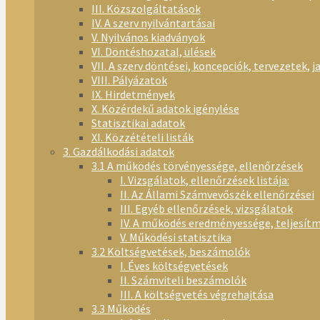
III. Közszolgáltatások
IV. A szerv nyilvántartásai
V. Nyilvános kiadványok
VI. Döntéshozatal, ülések
VII. A szerv döntései, koncepciók, tervezetek, j
VIII. Pályázatok
IX. Hirdetmények
X. Közérdekű adatok igénylése
Statisztikai adatok
XI. Közzétételi listák
3. Gazdálkodási adatok
3.1 A működés törvényessége, ellenőrzések
I. Vizsgálatok, ellenőrzések listája:
II. Az Állami Számvevőszék ellenőrzései
III. Egyéb ellenőrzések, vizsgálatok
IV. A működés eredményessége, teljesít
V. Működési statisztika
3.2 Költségvetések, beszámolók
I. Éves költségvetések
II. Számviteli beszámolók
III. A költségvetés végrehajtása
3.3 Működés