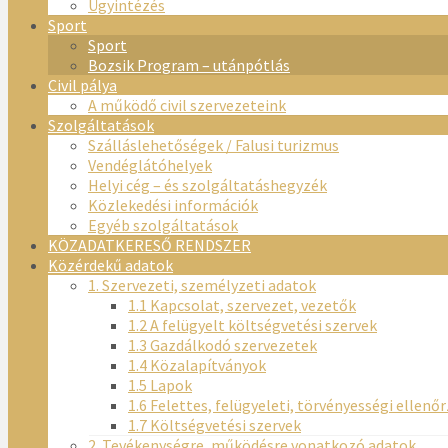
Ügyintézés
Sport
Sport
Bozsik Program – utánpótlás
Civil pálya
A működő civil szervezeteink
Szolgáltatások
Szálláslehetőségek / Falusi turizmus
Vendéglátóhelyek
Helyi cég – és szolgáltatáshegyzék
Közlekedési információk
Egyéb szolgáltatások
KÖZADATKERESŐ RENDSZER
Közérdekű adatok
1. Szervezeti, személyzeti adatok
1.1 Kapcsolat, szervezet, vezetők
1.2 A felügyelt költségvetési szervek
1.3 Gazdálkodó szervezetek
1.4 Közalapítványok
1.5 Lapok
1.6 Felettes, felügyeleti, törvényességi ellenő
1.7 Költségvetési szervek
2. Tevékenységre, működésre vonatkozó adatok