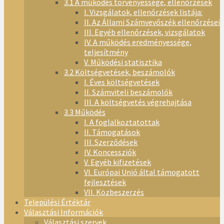
3.1 A működés törvényessége, ellenőrzések
I. Vizsgálatok, ellenőrzések listája:
II. Az Állami Számvevőszék ellenőrzései
III. Egyéb ellenőrzések, vizsgálatok
IV. A működés eredményessége,
teljesítmény
V. Működési statisztika
3.2 Költségvetések, beszámolók
I. Éves költségvetések
II. Számviteli beszámolók
III. A költségvetés végrehajtása
3.3 Működés
I. A foglalkoztatottak
II. Támogatások
III. Szerződések
IV. Koncessziók
V. Egyéb kifizetések
VI. Európai Unió által támogatott
fejlesztések
VII. Közbeszerzés
Települési Értéktár
Választási Információk
Választási szervek