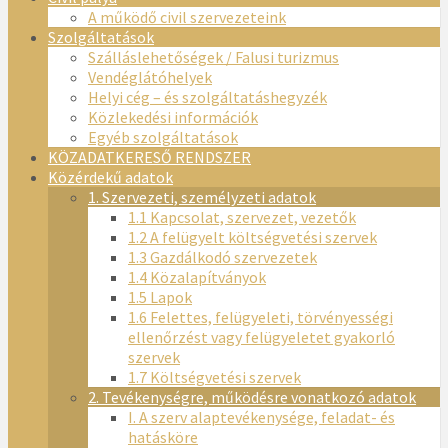
A működő civil szervezeteink
Szolgáltatások
Szálláslehetőségek / Falusi turizmus
Vendéglátóhelyek
Helyi cég – és szolgáltatáshegyzék
Közlekedési információk
Egyéb szolgáltatások
KÖZADATKERESŐ RENDSZER
Közérdekű adatok
1. Szervezeti, személyzeti adatok
1.1 Kapcsolat, szervezet, vezetők
1.2 A felügyelt költségvetési szervek
1.3 Gazdálkodó szervezetek
1.4 Közalapítványok
1.5 Lapok
1.6 Felettes, felügyeleti, törvényességi
ellenőrzést vagy felügyeletet gyakorló
szervek
1.7 Költségvetési szervek
2. Tevékenységre, működésre vonatkozó adatok
I. A szerv alaptevékenysége, feladat- és
hatásköre