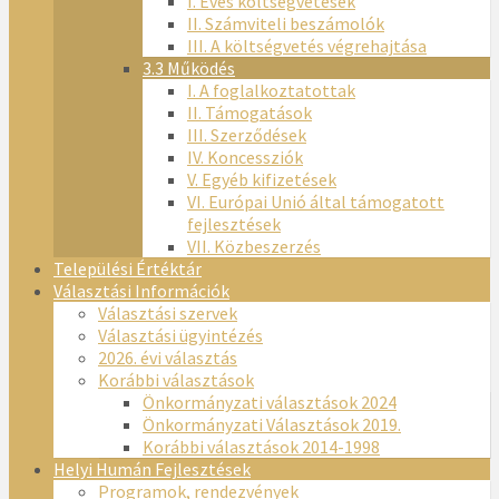
I. Éves költségvetések
II. Számviteli beszámolók
III. A költségvetés végrehajtása
3.3 Működés
I. A foglalkoztatottak
II. Támogatások
III. Szerződések
IV. Koncessziók
V. Egyéb kifizetések
VI. Európai Unió által támogatott
fejlesztések
VII. Közbeszerzés
Települési Értéktár
Választási Információk
Választási szervek
Választási ügyintézés
2026. évi választás
Korábbi választások
Önkormányzati választások 2024
Önkormányzati Választások 2019.
Korábbi választások 2014-1998
Helyi Humán Fejlesztések
Programok, rendezvények