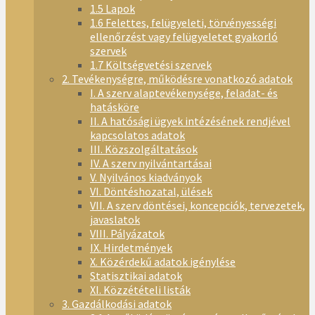
1.5 Lapok
1.6 Felettes, felügyeleti, törvényességi
ellenőrzést vagy felügyeletet gyakorló
szervek
1.7 Költségvetési szervek
2. Tevékenységre, működésre vonatkozó adatok
I. A szerv alaptevékenysége, feladat- és
hatásköre
II. A hatósági ügyek intézésének rendjével
kapcsolatos adatok
III. Közszolgáltatások
IV. A szerv nyilvántartásai
V. Nyilvános kiadványok
VI. Döntéshozatal, ülések
VII. A szerv döntései, koncepciók, tervezetek,
javaslatok
VIII. Pályázatok
IX. Hirdetmények
X. Közérdekű adatok igénylése
Statisztikai adatok
XI. Közzétételi listák
3. Gazdálkodási adatok