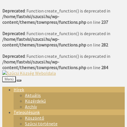
Deprecated
: Function create_function() is deprecated in
/home/fastvisi/szucsi.hu/wp-
content/themes/townpress/functions.php
on line
237
Deprecated
: Function create_function() is deprecated in
/home/fastvisi/szucsi.hu/wp-
content/themes/townpress/functions.php
on line
282
Deprecated
: Function create_function() is deprecated in
/home/fastvisi/szucsi.hu/wp-
content/themes/townpress/functions.php
on line
284
Menü
Hírek
Aktuális
Közérdekű
Archív
Településünk
Köszöntő
Szűcsi története