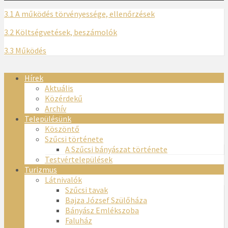
3.1 A működés törvényessége, ellenőrzések
3.2 Költségvetések, beszámolók
3.3 Működés
Hírek
Aktuális
Közérdekű
Archív
Településünk
Köszöntő
Szűcsi története
A Szűcsi bányászat története
Testvértelepülések
Turizmus
Látnivalók
Szűcsi tavak
Bajza József Szülőháza
Bányász Emlékszoba
Faluház