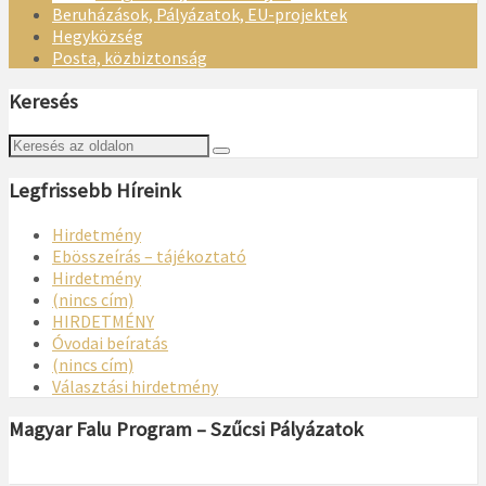
Beruházások, Pályázatok, EU-projektek
Hegyközség
Posta, közbiztonság
Keresés
Legfrissebb Híreink
Hirdetmény
Ebösszeírás – tájékoztató
Hirdetmény
(nincs cím)
HIRDETMÉNY
Óvodai beíratás
(nincs cím)
Választási hirdetmény
Magyar Falu Program – Szűcsi Pályázatok