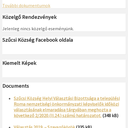
További dokumentumok
Közelgő Rendezvények
Jelenleg nincs közelgő eseményünk.
Szűcsi Község Facebook oldala
Kiemelt Képek
Documents
Szűcsi Község Helyi Választási Bizottsága a települési
Roma nemzetiségi önkormányzati képviselők időközi
választásának elmaradása tárgyában meghozta a
következő 2/2020.(II.24.) számú határozatot.
(348 kB)
Választás 2019. – Szavazókörök
(335 kB)