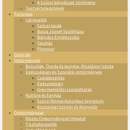
A Szűcsi bányászat története
Testvértelepülések
Turizmus
Látnivalók
Szűcsi tavak
Bajza József Szülőháza
Bányász Emlékszoba
Faluház
Pincesor
Galériák
Intézmények
Bölcsőde, Óvoda és konyha, Általános Iskola
Egészségügy és Szociális intézmények
Családsegítés
Egészségügy
Gyermekjóléti szolgáltatás
Kultúra és Egyház
Szűcsi Római Katolikus templom
Közösségi Színtér és Könyvtár
Önkormányzat
Közös Önkormányzati Hivatal
Tisztségviselők