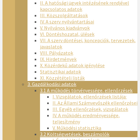
II. A hatósági ügyek intézésének rendjével
kapcsolatos adatok
III. Közszolgáltatások
IV. A szerv nyilvántartásai
V. Nyilvános kiadványok
VI. Döntéshozatal, ülések
VII. A szerv döntései, koncepciók, tervezetek,
javaslatok
VIII. Pályázatok
IX. Hirdetmények
X. Közérdekű adatok igénylése
Statisztikai adatok
XI. Közzétételi listák
3. Gazdálkodási adatok
3.1 A működés törvényessége, ellenőrzések
I. Vizsgálatok, ellenőrzések listája:
II. Az Állami Számvevőszék ellenőrzései
III. Egyéb ellenőrzések, vizsgálatok
IV. A működés eredményessége,
teljesítmény
V. Működési statisztika
3.2 Költségvetések, beszámolók