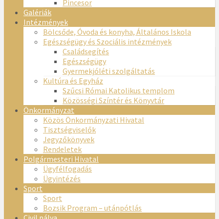
Pincesor
Galériák
Intézmények
Bölcsőde, Óvoda és konyha, Általános Iskola
Egészségügy és Szociális intézmények
Családsegítés
Egészségügy
Gyermekjóléti szolgáltatás
Kultúra és Egyház
Szűcsi Római Katolikus templom
Közösségi Színtér és Könyvtár
Önkormányzat
Közös Önkormányzati Hivatal
Tisztségviselők
Jegyzőkönyvek
Rendeletek
Polgármesteri Hivatal
Ügyfélfogadás
Ügyintézés
Sport
Sport
Bozsik Program – utánpótlás
Civil pálya