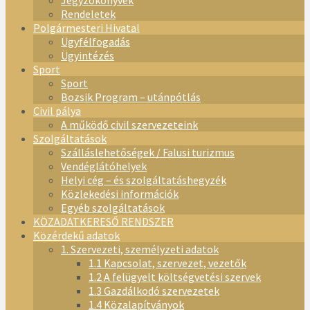
Jegyzőkönyvek
Rendeletek
Polgármesteri Hivatal
Ügyfélfogadás
Ügyintézés
Sport
Sport
Bozsik Program – utánpótlás
Civil pálya
A működő civil szervezeteink
Szolgáltatások
Szálláslehetőségek / Falusi turizmus
Vendéglátóhelyek
Helyi cég – és szolgáltatáshegyzék
Közlekedési információk
Egyéb szolgáltatások
KÖZADATKERESŐ RENDSZER
Közérdekű adatok
1. Szervezeti, személyzeti adatok
1.1 Kapcsolat, szervezet, vezetők
1.2 A felügyelt költségvetési szervek
1.3 Gazdálkodó szervezetek
1.4 Közalapítványok