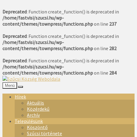
Deprecated
: Function create_function() is deprecated in
/home/fastvisi/szucsi.hu/wp-
content/themes/townpress/functions.php
on line
237
Deprecated
: Function create_function() is deprecated in
/home/fastvisi/szucsi.hu/wp-
content/themes/townpress/functions.php
on line
282
Deprecated
: Function create_function() is deprecated in
/home/fastvisi/szucsi.hu/wp-
content/themes/townpress/functions.php
on line
284
Menü
Hírek
Aktuális
Közérdekű
Archív
Településünk
Köszöntő
Szűcsi története