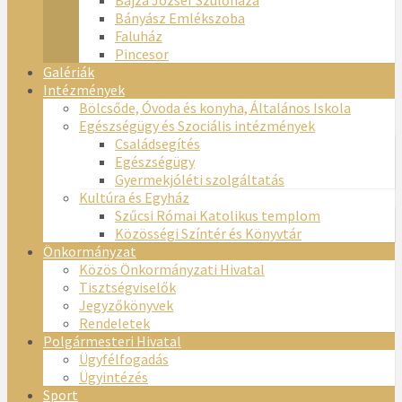
Bányász Emlékszoba
Faluház
Pincesor
Galériák
Intézmények
Bölcsőde, Óvoda és konyha, Általános Iskola
Egészségügy és Szociális intézmények
Családsegítés
Egészségügy
Gyermekjóléti szolgáltatás
Kultúra és Egyház
Szűcsi Római Katolikus templom
Közösségi Színtér és Könyvtár
Önkormányzat
Közös Önkormányzati Hivatal
Tisztségviselők
Jegyzőkönyvek
Rendeletek
Polgármesteri Hivatal
Ügyfélfogadás
Ügyintézés
Sport