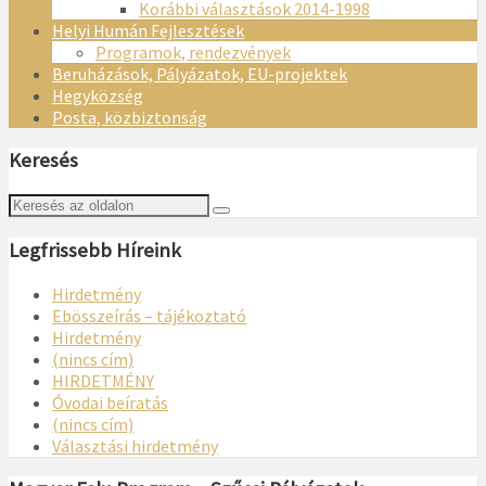
Korábbi választások 2014-1998
Helyi Humán Fejlesztések
Programok, rendezvények
Beruházások, Pályázatok, EU-projektek
Hegyközség
Posta, közbiztonság
Keresés
Legfrissebb Híreink
Hirdetmény
Ebösszeírás – tájékoztató
Hirdetmény
(nincs cím)
HIRDETMÉNY
Óvodai beíratás
(nincs cím)
Választási hirdetmény