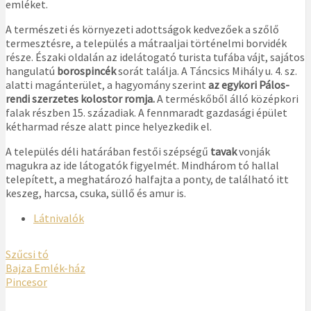
emléket.
A természeti és környezeti adottságok kedvezőek a szőlő
termesztésre, a település a mátraaljai történelmi borvidék
része. Északi oldalán az idelátogató turista tufába vájt, sajátos
hangulatú
borospincék
sorát találja. A Táncsics Mihály u. 4. sz.
alatti magánterület, a hagyomány szerint
az egykori Pálos-
rendi szerzetes kolostor romja.
A terméskőből álló középkori
falak részben 15. századiak. A fennmaradt gazdasági épület
kétharmad része alatt pince helyezkedik el.
A település déli határában festői szépségű
tavak
vonják
magukra az ide látogatók figyelmét. Mindhárom tó hallal
telepített, a meghatározó halfajta a ponty, de található itt
keszeg, harcsa, csuka, süllő és amur is.
Látnivalók
Szűcsi tó
Bajza Emlék-ház
Pincesor