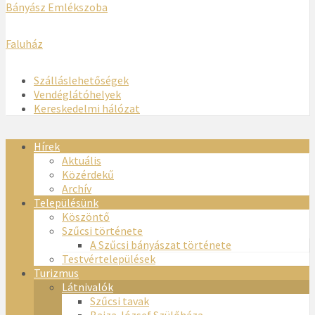
Bányász Emlékszoba
Faluház
Szálláslehetőségek
Vendéglátóhelyek
Kereskedelmi hálózat
Hírek
Aktuális
Közérdekű
Archív
Településünk
Köszöntő
Szűcsi története
A Szűcsi bányászat története
Testvértelepülések
Turizmus
Látnivalók
Szűcsi tavak
Bajza József Szülőháza