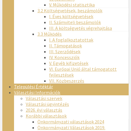
V. Működési statisztika
3.2 Költségvetések, beszámolók
I. Éves költségvetések
II. Számviteli beszámolók
III. A költségvetés végrehajtása
3.3 Működés
I. A foglalkoztatottak
II. Támogatások
III. Szerződések
IV. Koncessziók
V. Egyéb kifizetések
VI. Európai Unió által támogatott
fejlesztések
VII. Közbeszerzés
Települési Értéktár
Választási Információk
Választási szervek
Választási ügyintézés
2026. évi választás
Korábbi választások
Önkormányzati választások 2024
Önkormányzati Választások 2019.