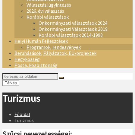
Választási ügyintézés
2026. évi választás
Korábbi választások
Önkormányzati választások 2024
Önkormányzati Választások 2019.
Korábbi választások 2014-1998
Helyi Humán Fejlesztések
Programok, rendezvények
Beruházások, Pályázatok, EU-projektek
Hegyközség
Posta, közbiztonság
Térkép
Turizmus
Főoldal
Turizmus
Szűcsi nevezetességei: