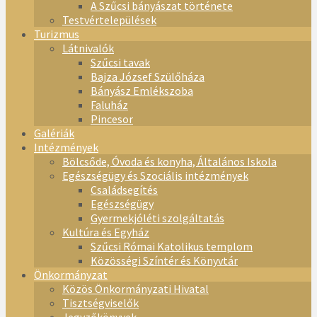
A Szűcsi bányászat története
Testvértelepülések
Turizmus
Látnivalók
Szűcsi tavak
Bajza József Szülőháza
Bányász Emlékszoba
Faluház
Pincesor
Galériák
Intézmények
Bölcsőde, Óvoda és konyha, Általános Iskola
Egészségügy és Szociális intézmények
Családsegítés
Egészségügy
Gyermekjóléti szolgáltatás
Kultúra és Egyház
Szűcsi Római Katolikus templom
Közösségi Színtér és Könyvtár
Önkormányzat
Közös Önkormányzati Hivatal
Tisztségviselők