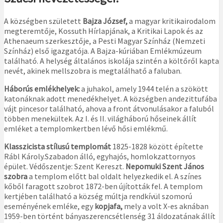
A községben született
Bajza József,
a magyar kritikairodalom
megteremtője, Kossuth Hírlapjának, a Kritikai Lapok és az
Athenaeum szerkesztője, a Pesti Magyar Színház (Nemzeti
Színház) első igazgatója. A Bajza-kúriában Emlékmúzeum
található. A helység általános iskolája szintén a költőről kapta
nevét, akinek mellszobra is megtalálhatő a faluban.
Háborús emlékhelyek:
a juhakol, amely 1944 telén a szökött
katonáknak adott menedékhelyet. A községben andezittufába
vájt pincesor található, ahova a front átvonulásakor a faluból
többen menekültek. Az I. és II. világháború hőseinek állít
emléket a templomkertben lévő hősi emlékmű.
Klasszicista stílusú templomát
1825-1828 között építette
Rábl Károly.Szabadon álló, egyhajós, homlokzattornyos
épület. Védőszentje: Szent Kereszt.
Nepomuki Szent János
szobra
a templom előtt bal oldalt helyezkedik el. A színes
kőből faragott szobrot 1872-ben újították fel. A templom
kertjében található a község múltja rendkívül szomorú
eseményének emléke, egy
kopjafa,
mely a volt X-es aknában
1959-ben történt bányaszerencsétlenség 31 áldozatának állít