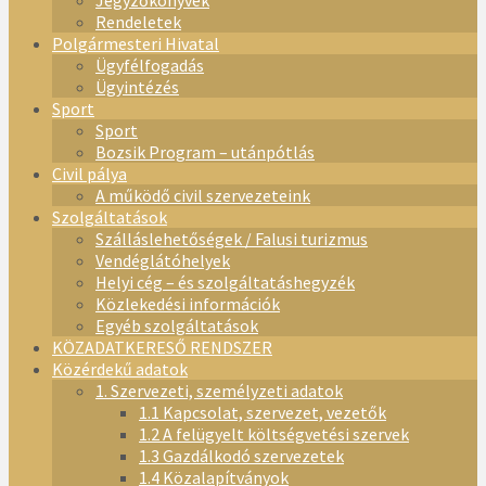
Jegyzőkönyvek
Rendeletek
Polgármesteri Hivatal
Ügyfélfogadás
Ügyintézés
Sport
Sport
Bozsik Program – utánpótlás
Civil pálya
A működő civil szervezeteink
Szolgáltatások
Szálláslehetőségek / Falusi turizmus
Vendéglátóhelyek
Helyi cég – és szolgáltatáshegyzék
Közlekedési információk
Egyéb szolgáltatások
KÖZADATKERESŐ RENDSZER
Közérdekű adatok
1. Szervezeti, személyzeti adatok
1.1 Kapcsolat, szervezet, vezetők
1.2 A felügyelt költségvetési szervek
1.3 Gazdálkodó szervezetek
1.4 Közalapítványok