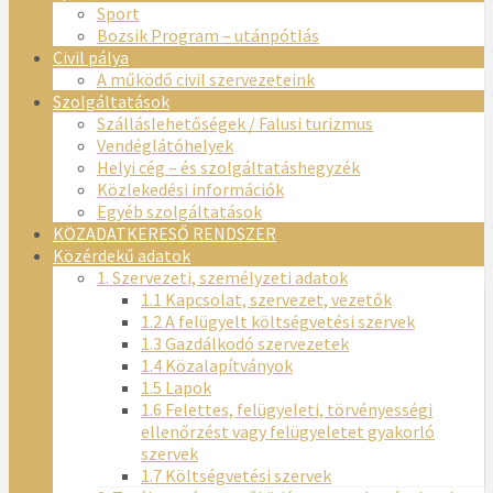
Sport
Bozsik Program – utánpótlás
Civil pálya
A működő civil szervezeteink
Szolgáltatások
Szálláslehetőségek / Falusi turizmus
Vendéglátóhelyek
Helyi cég – és szolgáltatáshegyzék
Közlekedési információk
Egyéb szolgáltatások
KÖZADATKERESŐ RENDSZER
Közérdekű adatok
1. Szervezeti, személyzeti adatok
1.1 Kapcsolat, szervezet, vezetők
1.2 A felügyelt költségvetési szervek
1.3 Gazdálkodó szervezetek
1.4 Közalapítványok
1.5 Lapok
1.6 Felettes, felügyeleti, törvényességi
ellenőrzést vagy felügyeletet gyakorló
szervek
1.7 Költségvetési szervek