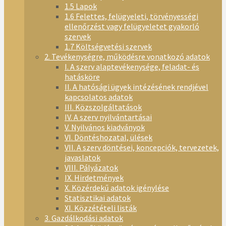
1.5 Lapok
1.6 Felettes, felügyeleti, törvényességi
ellenőrzést vagy felügyeletet gyakorló
szervek
1.7 Költségvetési szervek
2. Tevékenységre, működésre vonatkozó adatok
I. A szerv alaptevékenysége, feladat- és
hatásköre
II. A hatósági ügyek intézésének rendjével
kapcsolatos adatok
III. Közszolgáltatások
IV. A szerv nyilvántartásai
V. Nyilvános kiadványok
VI. Döntéshozatal, ülések
VII. A szerv döntései, koncepciók, tervezetek,
javaslatok
VIII. Pályázatok
IX. Hirdetmények
X. Közérdekű adatok igénylése
Statisztikai adatok
XI. Közzétételi listák
3. Gazdálkodási adatok