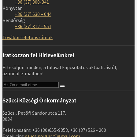
+36 (37) 300-341
Könyvtár
+36 (37) 630 – 044
Rendőrség
+36 (37) 312 – 551
További telefonszámok
Iratkozzon fel Hírlevelünkre!
Értesüljön minden, a faluval kapcsolatos aktualitásról,
azonnal e-mailben!
Szűcsi Községi Önkormányzat
Szűcsi, Petőfi Sándor utca 117.
3034
Telefonszám: +36 (30)655-9858, +36 (37) 526 - 200
Email cím:
szucsipolghiv@gmail.com