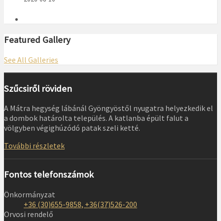
Featured Gallery
See All Galleries
Szűcsiről röviden
A Mátra hegység lábánál Gyöngyöstől nyugatra helyezkedik el
a dombok határolta település. A katlanba épült falut a
völgyben végighúzódó patak szeli ketté.
További részletek
Fontos telefonszámok
Önkormányzat
+36 (30)655-9858, +36(37)526-200
Orvosi rendelő