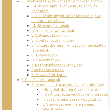
2. Tevékenységre, működésre vonatkozó adatok
I. A szerv alaptevékenysége, feladat- és
hatásköre
II. A hatósági ügyek intézésének rendjével
kapcsolatos adatok
III. Közszolgáltatások
IV. A szerv nyilvántartásai
V. Nyilvános kiadványok
VI. Döntéshozatal, ülések
VII. A szerv döntései, koncepciók, tervezetek,
javaslatok
VIII. Pályázatok
IX. Hirdetmények
X. Közérdekű adatok igénylése
Statisztikai adatok
XI. Közzétételi listák
3. Gazdálkodási adatok
3.1 A működés törvényessége, ellenőrzések
I. Vizsgálatok, ellenőrzések listája:
II. Az Állami Számvevőszék ellenőrzései
III. Egyéb ellenőrzések, vizsgálatok
IV. A működés eredményessége,
teljesítmény