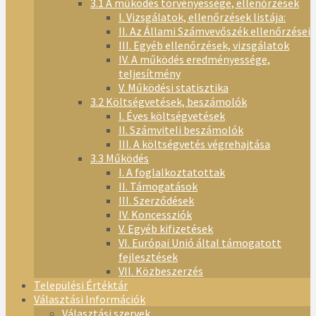
3.1 A működés törvényessége, ellenőrzések
I. Vizsgálatok, ellenőrzések listája:
II. Az Állami Számvevőszék ellenőrzései
III. Egyéb ellenőrzések, vizsgálatok
IV. A működés eredményessége,
teljesítmény
V. Működési statisztika
3.2 Költségvetések, beszámolók
I. Éves költségvetések
II. Számviteli beszámolók
III. A költségvetés végrehajtása
3.3 Működés
I. A foglalkoztatottak
II. Támogatások
III. Szerződések
IV. Koncessziók
V. Egyéb kifizetések
VI. Európai Unió által támogatott
fejlesztések
VII. Közbeszerzés
Települési Értéktár
Választási Információk
Választási szervek