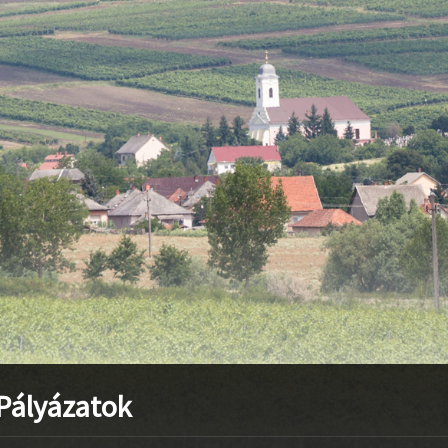
stvisi/szucsi.hu/wp-content/themes/townpress/functions.php
o
stvisi/szucsi.hu/wp-content/themes/townpress/functions.php
o
stvisi/szucsi.hu/wp-content/themes/townpress/functions.php
o
. Pályázatok