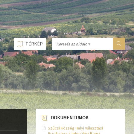
n line
237
n line
282
n line
284
TÉRKÉP
DOKUMENTUMOK
Szűcsi Község Helyi Választási
Bizottsága a települési Roma