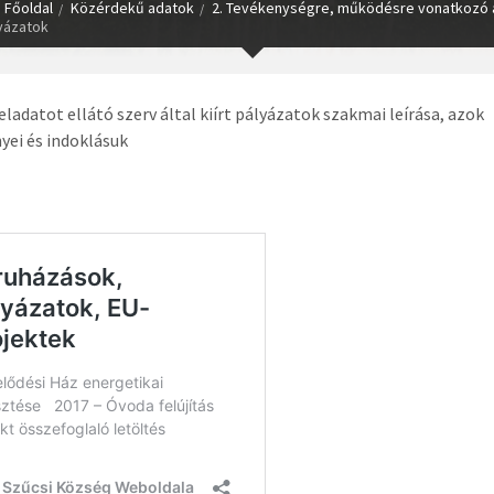
Főoldal
Közérdekű adatok
2. Tevékenységre, működésre vonatkozó 
lyázatok
eladatot ellátó szerv által kiírt pályázatok szakmai leírása, azok
ei és indoklásuk