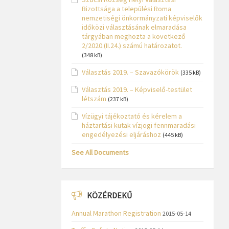
Bizottsága a települési Roma
nemzetiségi önkormányzati képviselők
időközi választásának elmaradása
tárgyában meghozta a következő
2/2020.(II.24.) számú határozatot.
(348 kB)
Választás 2019. – Szavazókörök
(335 kB)
Választás 2019. – Képviselő-testület
létszám
(237 kB)
Vízügyi tájékoztató és kérelem a
háztartási kutak vízjogi fennmaradási
engedélyezési eljáráshoz
(445 kB)
See All Documents
KÖZÉRDEKŰ
Annual Marathon Registration
2015-05-14