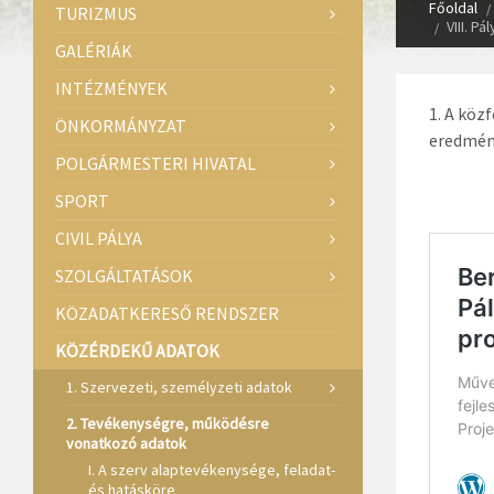
Főoldal
TURIZMUS
VIII. Pá
GALÉRIÁK
INTÉZMÉNYEK
A közf
ÖNKORMÁNYZAT
eredmény
POLGÁRMESTERI HIVATAL
SPORT
CIVIL PÁLYA
SZOLGÁLTATÁSOK
KÖZADATKERESŐ RENDSZER
KÖZÉRDEKŰ ADATOK
1. Szervezeti, személyzeti adatok
2. Tevékenységre, működésre
vonatkozó adatok
I. A szerv alaptevékenysége, feladat-
és hatásköre