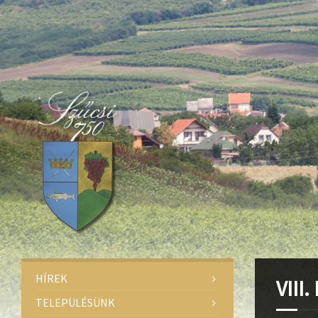
Deprecated
: Function create_function() is deprecated in
/home/fa
Deprecated
: Function create_function() is deprecated in
/home/fa
Deprecated
: Function create_function() is deprecated in
/home/fa
HÍREK
VIII
TELEPÜLÉSÜNK