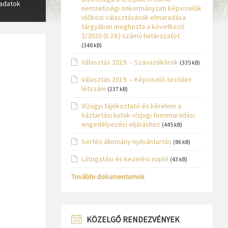
adatok
nemzetiségi önkormányzati képviselők
időközi választásának elmaradása
tárgyában meghozta a következő
2/2020.(II.24.) számú határozatot.
(348 kB)
Választás 2019. – Szavazókörök
(335 kB)
Választás 2019. – Képviselő-testület
létszám
(237 kB)
Vízügyi tájékoztató és kérelem a
háztartási kutak vízjogi fennmaradási
engedélyezési eljáráshoz
(445 kB)
Sertés állomány nyilvántartás
(86 kB)
Látogatási és kezelési napló
(43 kB)
További dokumentumok
KÖZELGŐ RENDEZVÉNYEK