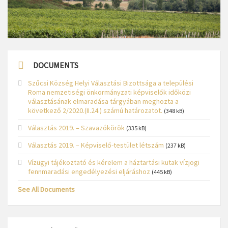
DOCUMENTS
Szűcsi Község Helyi Választási Bizottsága a települési
Roma nemzetiségi önkormányzati képviselők időközi
választásának elmaradása tárgyában meghozta a
következő 2/2020.(II.24.) számú határozatot.
(348 kB)
Választás 2019. – Szavazókörök
(335 kB)
Választás 2019. – Képviselő-testület létszám
(237 kB)
Vízügyi tájékoztató és kérelem a háztartási kutak vízjogi
fennmaradási engedélyezési eljáráshoz
(445 kB)
See All Documents