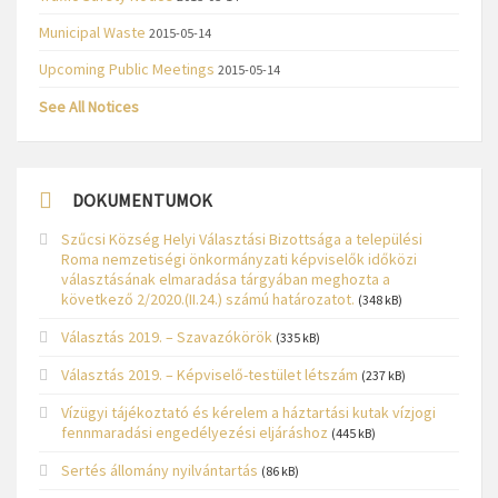
Municipal Waste
2015-05-14
Upcoming Public Meetings
2015-05-14
See All Notices
DOKUMENTUMOK
Szűcsi Község Helyi Választási Bizottsága a települési
Roma nemzetiségi önkormányzati képviselők időközi
választásának elmaradása tárgyában meghozta a
következő 2/2020.(II.24.) számú határozatot.
(348 kB)
Választás 2019. – Szavazókörök
(335 kB)
Választás 2019. – Képviselő-testület létszám
(237 kB)
Vízügyi tájékoztató és kérelem a háztartási kutak vízjogi
fennmaradási engedélyezési eljáráshoz
(445 kB)
Sertés állomány nyilvántartás
(86 kB)