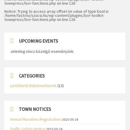
townpress/lsvr-functions.php
on line
126
Notice
: Trying to access array offset on value of type bool in
/home/fastvisi/szucsi.hu/wp-content/plugins/lsvr-toolkit-
townpress/lsvr-functions.php
on line
126
UPCOMING EVENTS
Jelenleg nincs közelgő eseményünk.
CATEGORIES
Letölthető Dokumentumok
(13)
TOWN NOTICES
Annual Marathon Registration
2015-05-14
Traffic Safety Notice
2015-05-14