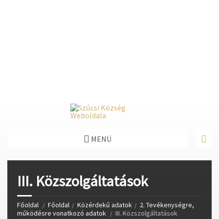
Deprecated
: Function create_function() is deprecated in
/home/fastvisi/szucsi.hu/wp-
content/themes/townpress/functions.php
on line
237
Deprecated
: Function create_function() is deprecated in
/home/fastvisi/szucsi.hu/wp-
content/themes/townpress/functions.php
on line
282
Deprecated
: Function create_function() is deprecated in
/home/fastvisi/szucsi.hu/wp-
content/themes/townpress/functions.php
on line
284
MENÜ
III. Közszolgáltatások
Főoldal
Főoldal
Közérdekű adatok
2. Tevékenységre,
működésre vonatkozó adatok
III. Közszolgáltatások