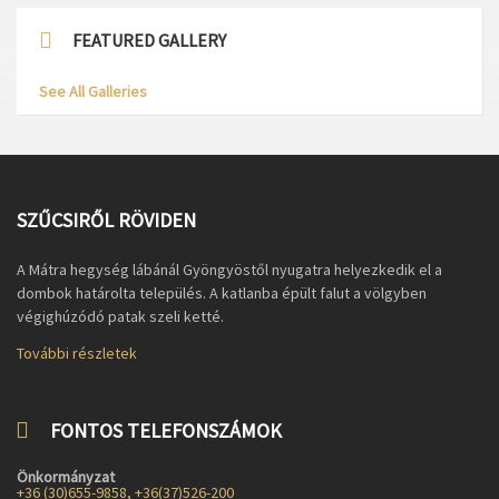
FEATURED GALLERY
See All Galleries
SZŰCSIRŐL RÖVIDEN
A Mátra hegység lábánál Gyöngyöstől nyugatra helyezkedik el a
dombok határolta település. A katlanba épült falut a völgyben
végighúzódó patak szeli ketté.
További részletek
FONTOS TELEFONSZÁMOK
Önkormányzat
+36 (30)655-9858, +36(37)526-200