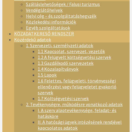
Szálláslehetőségek / Falusi turizmus
Vendéglátóhelyek
Helyi cég – és szolgáltatáshegyzék
Közlekedési információk
Egyéb szolgáltatások
KÖZADATKERESŐ RENDSZER
Közérdekű adatok
1. Szervezeti, személyzeti adatok
1.1 Kapcsolat, szervezet, vezetők
1.2 A felügyelt költségvetési szervek
1.3 Gazdálkodó szervezetek
1.4 Közalapítványok
1.5 Lapok
1.6 Felettes, felügyeleti, törvényességi
ellenőrzést vagy felügyeletet gyakorló
szervek
1.7 Költségvetési szervek
2. Tevékenységre, működésre vonatkozó adatok
I. A szerv alaptevékenysége, feladat- és
hatásköre
II. A hatósági ügyek intézésének rendjével
kapcsolatos adatok