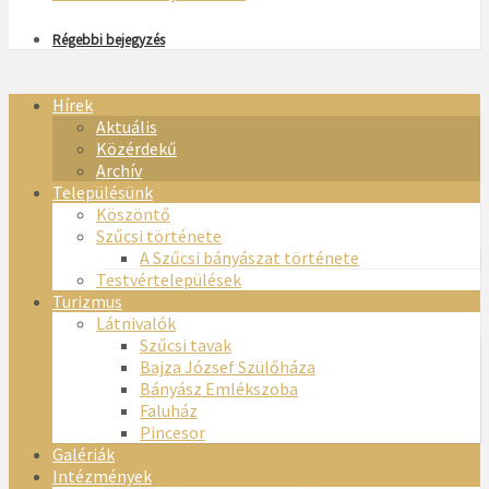
Régebbi bejegyzés
Hírek
Aktuális
Közérdekű
Archív
Településünk
Köszöntő
Szűcsi története
A Szűcsi bányászat története
Testvértelepülések
Turizmus
Látnivalók
Szűcsi tavak
Bajza József Szülőháza
Bányász Emlékszoba
Faluház
Pincesor
Galériák
Intézmények