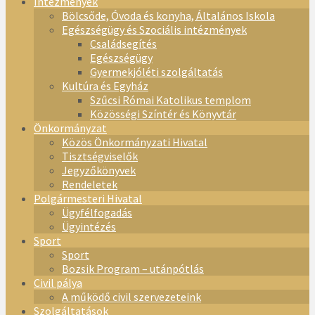
Intézmények
Bölcsőde, Óvoda és konyha, Általános Iskola
Egészségügy és Szociális intézmények
Családsegítés
Egészségügy
Gyermekjóléti szolgáltatás
Kultúra és Egyház
Szűcsi Római Katolikus templom
Közösségi Színtér és Könyvtár
Önkormányzat
Közös Önkormányzati Hivatal
Tisztségviselők
Jegyzőkönyvek
Rendeletek
Polgármesteri Hivatal
Ügyfélfogadás
Ügyintézés
Sport
Sport
Bozsik Program – utánpótlás
Civil pálya
A működő civil szervezeteink
Szolgáltatások