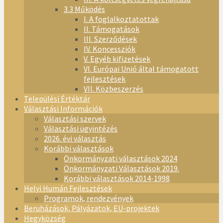
3.3 Működés
I. A foglalkoztatottak
II. Támogatások
III. Szerződések
IV. Koncessziók
V. Egyéb kifizetések
VI. Európai Unió által támogatott
fejlesztések
VII. Közbeszerzés
Települési Értéktár
Választási Információk
Választási szervek
Választási ügyintézés
2026. évi választás
Korábbi választások
Önkormányzati választások 2024
Önkormányzati Választások 2019.
Korábbi választások 2014-1998
Helyi Humán Fejlesztések
Programok, rendezvények
Beruházások, Pályázatok, EU-projektek
Hegyközség