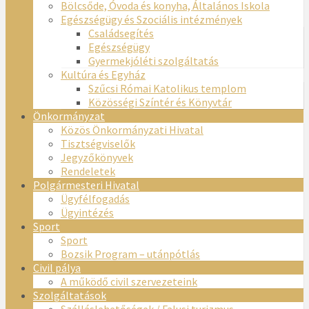
Bölcsőde, Óvoda és konyha, Általános Iskola
Egészségügy és Szociális intézmények
Családsegítés
Egészségügy
Gyermekjóléti szolgáltatás
Kultúra és Egyház
Szűcsi Római Katolikus templom
Közösségi Színtér és Könyvtár
Önkormányzat
Közös Önkormányzati Hivatal
Tisztségviselők
Jegyzőkönyvek
Rendeletek
Polgármesteri Hivatal
Ügyfélfogadás
Ügyintézés
Sport
Sport
Bozsik Program – utánpótlás
Civil pálya
A működő civil szervezeteink
Szolgáltatások
Szálláslehetőségek / Falusi turizmus