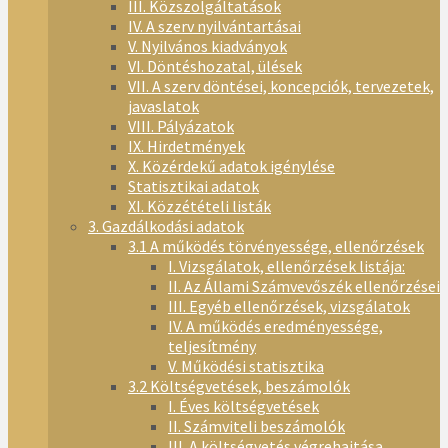
III. Közszolgáltatások
IV. A szerv nyilvántartásai
V. Nyilvános kiadványok
VI. Döntéshozatal, ülések
VII. A szerv döntései, koncepciók, tervezetek,
javaslatok
VIII. Pályázatok
IX. Hirdetmények
X. Közérdekű adatok igénylése
Statisztikai adatok
XI. Közzétételi listák
3. Gazdálkodási adatok
3.1 A működés törvényessége, ellenőrzések
I. Vizsgálatok, ellenőrzések listája:
II. Az Állami Számvevőszék ellenőrzései
III. Egyéb ellenőrzések, vizsgálatok
IV. A működés eredményessége,
teljesítmény
V. Működési statisztika
3.2 Költségvetések, beszámolók
I. Éves költségvetések
II. Számviteli beszámolók
III. A költségvetés végrehajtása