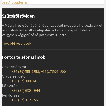
See All Galleries
Szűcsiről röviden
A Mátra hegység lábánál Gyöngyöstől nyugatra helyezkedik el
a dombok határolta település. A katlanba épült falut a
völgyben végighúzódó patak szeli ketté.
További részletek
Fontos telefonszámok
Önkormányzat
+36 (30)655-9858, +36(37)526-200
Orvosi rendelő
+36 (37) 300-341
Könyvtár
+36 (37) 630 – 044
Rendőrség
+36 (37) 312 – 551