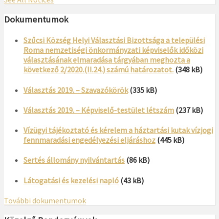
Dokumentumok
Szűcsi Község Helyi Választási Bizottsága a települési
Roma nemzetiségi önkormányzati képviselők időközi
választásának elmaradása tárgyában meghozta a
következő 2/2020.(II.24.) számú határozatot.
(348 kB)
Választás 2019. – Szavazókörök
(335 kB)
Választás 2019. – Képviselő-testület létszám
(237 kB)
Vízügyi tájékoztató és kérelem a háztartási kutak vízjogi
fennmaradási engedélyezési eljáráshoz
(445 kB)
Sertés állomány nyilvántartás
(86 kB)
Látogatási és kezelési napló
(43 kB)
További dokumentumok