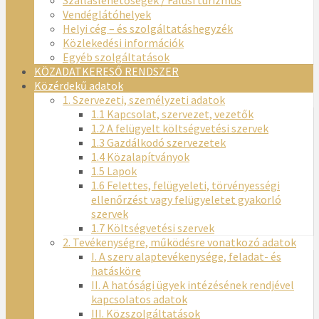
Vendéglátóhelyek
Helyi cég – és szolgáltatáshegyzék
Közlekedési információk
Egyéb szolgáltatások
KÖZADATKERESŐ RENDSZER
Közérdekű adatok
1. Szervezeti, személyzeti adatok
1.1 Kapcsolat, szervezet, vezetők
1.2 A felügyelt költségvetési szervek
1.3 Gazdálkodó szervezetek
1.4 Közalapítványok
1.5 Lapok
1.6 Felettes, felügyeleti, törvényességi
ellenőrzést vagy felügyeletet gyakorló
szervek
1.7 Költségvetési szervek
2. Tevékenységre, működésre vonatkozó adatok
I. A szerv alaptevékenysége, feladat- és
hatásköre
II. A hatósági ügyek intézésének rendjével
kapcsolatos adatok
III. Közszolgáltatások