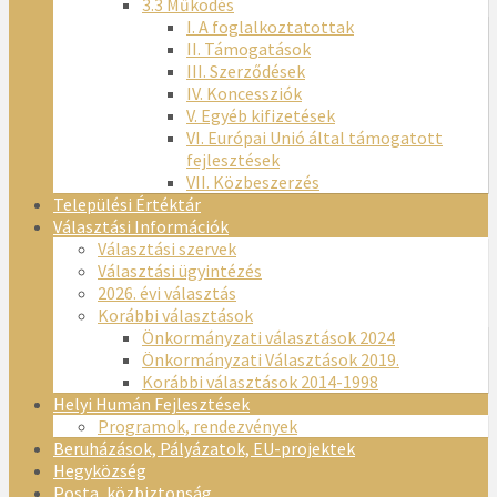
3.3 Működés
I. A foglalkoztatottak
II. Támogatások
III. Szerződések
IV. Koncessziók
V. Egyéb kifizetések
VI. Európai Unió által támogatott
fejlesztések
VII. Közbeszerzés
Települési Értéktár
Választási Információk
Választási szervek
Választási ügyintézés
2026. évi választás
Korábbi választások
Önkormányzati választások 2024
Önkormányzati Választások 2019.
Korábbi választások 2014-1998
Helyi Humán Fejlesztések
Programok, rendezvények
Beruházások, Pályázatok, EU-projektek
Hegyközség
Posta, közbiztonság