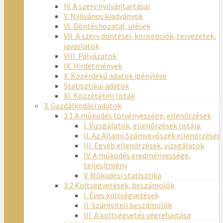
IV. A szerv nyilvántartásai
V. Nyilvános kiadványok
VI. Döntéshozatal, ülések
VII. A szerv döntései, koncepciók, tervezetek,
javaslatok
VIII. Pályázatok
IX. Hirdetmények
X. Közérdekű adatok igénylése
Statisztikai adatok
XI. Közzétételi listák
3. Gazdálkodási adatok
3.1 A működés törvényessége, ellenőrzések
I. Vizsgálatok, ellenőrzések listája:
II. Az Állami Számvevőszék ellenőrzései
III. Egyéb ellenőrzések, vizsgálatok
IV. A működés eredményessége,
teljesítmény
V. Működési statisztika
3.2 Költségvetések, beszámolók
I. Éves költségvetések
II. Számviteli beszámolók
III. A költségvetés végrehajtása