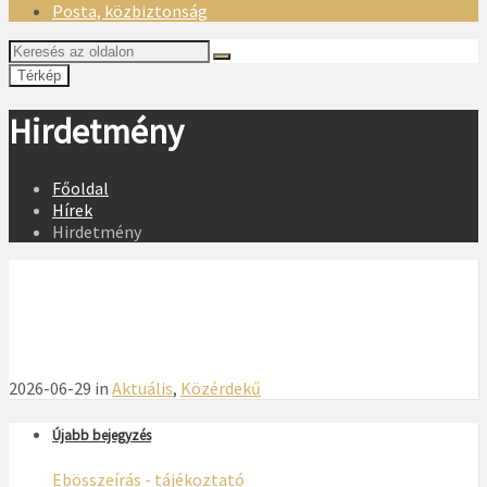
Posta, közbiztonság
Térkép
Hirdetmény
Főoldal
Hírek
Hirdetmény
2026-06-29 in
Aktuális
,
Közérdekű
Újabb bejegyzés
Ebösszeírás - tájékoztató