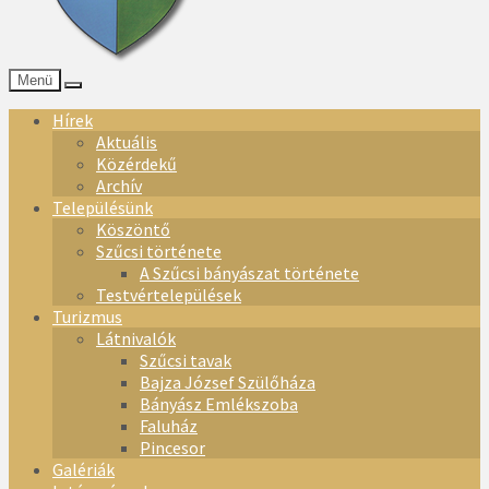
Menü
Hírek
Aktuális
Közérdekű
Archív
Településünk
Köszöntő
Szűcsi története
A Szűcsi bányászat története
Testvértelepülések
Turizmus
Látnivalók
Szűcsi tavak
Bajza József Szülőháza
Bányász Emlékszoba
Faluház
Pincesor
Galériák