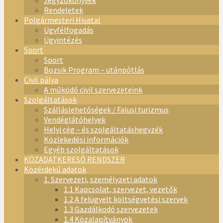
Jegyzőkönyvek
Rendeletek
Polgármesteri Hivatal
Ügyfélfogadás
Ügyintézés
Sport
Sport
Bozsik Program – utánpótlás
Civil pálya
A működő civil szervezeteink
Szolgáltatások
Szálláslehetőségek / Falusi turizmus
Vendéglátóhelyek
Helyi cég – és szolgáltatáshegyzék
Közlekedési információk
Egyéb szolgáltatások
KÖZADATKERESŐ RENDSZER
Közérdekű adatok
1. Szervezeti, személyzeti adatok
1.1 Kapcsolat, szervezet, vezetők
1.2 A felügyelt költségvetési szervek
1.3 Gazdálkodó szervezetek
1.4 Közalapítványok