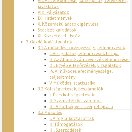
VII. A szerv döntései, koncepciók, tervezetek,
javaslatok
VIII. Pályázatok
IX. Hirdetmények
X. Közérdekű adatok igénylése
Statisztikai adatok
XI. Közzétételi listák
3. Gazdálkodási adatok
3.1 A működés törvényessége, ellenőrzések
I. Vizsgálatok, ellenőrzések listája:
II. Az Állami Számvevőszék ellenőrzései
III. Egyéb ellenőrzések, vizsgálatok
IV. A működés eredményessége,
teljesítmény
V. Működési statisztika
3.2 Költségvetések, beszámolók
I. Éves költségvetések
II. Számviteli beszámolók
III. A költségvetés végrehajtása
3.3 Működés
I. A foglalkoztatottak
II. Támogatások
III. Szerződések