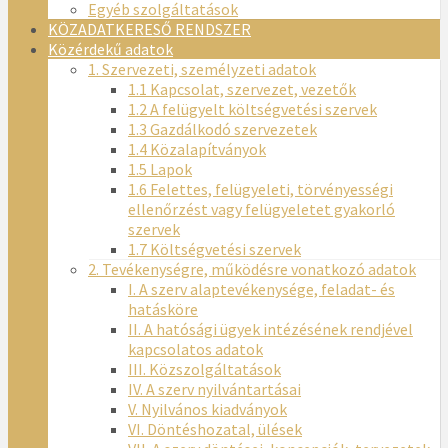
Egyéb szolgáltatások
KÖZADATKERESŐ RENDSZER
Közérdekű adatok
1. Szervezeti, személyzeti adatok
1.1 Kapcsolat, szervezet, vezetők
1.2 A felügyelt költségvetési szervek
1.3 Gazdálkodó szervezetek
1.4 Közalapítványok
1.5 Lapok
1.6 Felettes, felügyeleti, törvényességi
ellenőrzést vagy felügyeletet gyakorló
szervek
1.7 Költségvetési szervek
2. Tevékenységre, működésre vonatkozó adatok
I. A szerv alaptevékenysége, feladat- és
hatásköre
II. A hatósági ügyek intézésének rendjével
kapcsolatos adatok
III. Közszolgáltatások
IV. A szerv nyilvántartásai
V. Nyilvános kiadványok
VI. Döntéshozatal, ülések