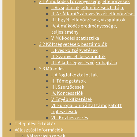
3.1 A működés törvényessége, ellenőrzések
I. Vizsgálatok, ellenőrzések listája:
II. Az Állami Számvevőszék ellenőrzései
III. Egyéb ellenőrzések, vizsgálatok
IV. A működés eredményessége,
teljesítmény
V. Működési statisztika
3.2 Költségvetések, beszámolók
I. Éves költségvetések
II. Számviteli beszámolók
III. A költségvetés végrehajtása
3.3 Működés
I. A foglalkoztatottak
II. Támogatások
III. Szerződések
IV. Koncessziók
V. Egyéb kifizetések
VI. Európai Unió által támogatott
fejlesztések
VII. Közbeszerzés
Települési Értéktár
Választási Információk
Választási szervek