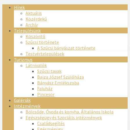
Hírek
Aktuális
Közérdekű
Archív
Településünk
Köszöntő
Szűcsi története
A Szűcsi bányászat története
Testvértelepülések
Turizmus
Látnivalók
Szűcsi tavak
Bajza József Szülőháza
Bányász Emlékszoba
Faluház
Pincesor
Galériák
Intézmények
Bölcsőde, Óvoda és konyha, Általános Iskola
Egészségügy és Szociális intézmények
Családsegítés
Egészségügy