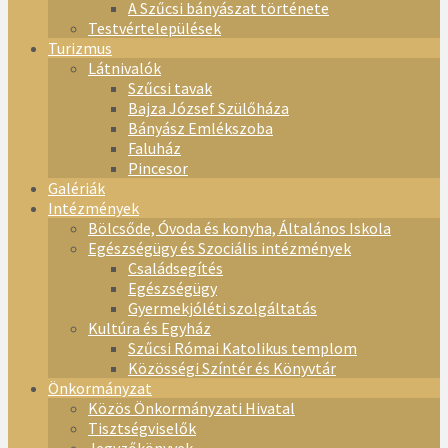
A Szűcsi bányászat története
Testvértelepülések
Turizmus
Látnivalók
Szűcsi tavak
Bajza József Szülőháza
Bányász Emlékszoba
Faluház
Pincesor
Galériák
Intézmények
Bölcsőde, Óvoda és konyha, Általános Iskola
Egészségügy és Szociális intézmények
Családsegítés
Egészségügy
Gyermekjóléti szolgáltatás
Kultúra és Egyház
Szűcsi Római Katolikus templom
Közösségi Színtér és Könyvtár
Önkormányzat
Közös Önkormányzati Hivatal
Tisztségviselők