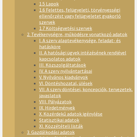
1.5 Lapok
1.6 Felettes, felügyeleti, törvényességi
ellenőrzést vagy felügyeletet gyakorló
szervek
1.7 Költségvetési szervek
2. Tevékenységre, működésre vonatkozó adatok
I. A szerv alaptevékenysége, feladat- és
hatásköre
II. A hatósági ügyek intézésének rendjével
kapcsolatos adatok
III. Közszolgáltatások
IV. A szerv nyilvántartásai
V. Nyilvános kiadványok
VI. Döntéshozatal, ülések
VII. A szerv döntései, koncepciók, tervezetek,
javaslatok
VIII. Pályázatok
IX. Hirdetmények
X. Közérdekű adatok igénylése
Statisztikai adatok
XI. Közzétételi listák
3. Gazdálkodási adatok