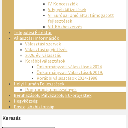
IV. Koncessziók
V. Egyéb kifizetések
VI. Európai Unió által támogatott
fejlesztések
VII. Közbeszerzés
Települési Értéktár
Választási Információk
Választási szervek
Választási ügyintézés
2026. évi választás
Korábbi választások
Önkormányzati választások 2024
Önkormányzati Választások 2019.
Korábbi választások 2014-1998
Helyi Humán Fejlesztések
Programok, rendezvények
Beruházások, Pályázatok, EU-projektek
Hegyközség
Posta, közbiztonság
Keresés