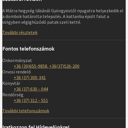
A Mátra hegység lábánál Gyöngyöstől nyugatra helyezkedik el
a dombok határolta település. A katlanba épült falut a
völgyben végighúzódó patak szeli ketté.
További részletek
Fontos telefonszámok
Önkormányzat
+36 (30)655-9858, +36(37)526-200
Orvosi rendelő
+36 (37) 300-341
Könyvtár
+36 (37) 630 – 044
Rendőrség
+36 (37) 312 – 551
További telefonszámok
Iratkozzon fel Hírlevelünkre!