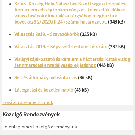
Szűcsi Község Helyi Választási Bizottsága a települési
Roma nemzetiségi önkormányzati képviselők időközi
választásának elmaradása tárgyában meghozta a
következő 2/2020.(II.24.) számú határozatot.
(348 kB)
Választás 2019. – Szavazókörök
(335 kB)
Választás 2019. – Képviselő-testület létszám
(237 kB)
Vízügyi tájékoztató és kérelem a háztartási kutak vízjogi
fennmaradási engedélyezési eljáráshoz
(445 kB)
Sertés állomány nyilvántartás
(86 kB)
Látogatási és kezelési napló
(43 kB)
További dokumentumok
Közelgő Rendezvények
Jelenleg nincs közelgő eseményünk.