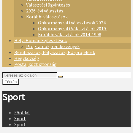
Választási ügyintézés
2026. évi választás
Korábbi választások
Önkormányzati választások 2024
Önkormányzati Választások 2019.
Korábbi választások 2014-1998
Helyi Humán Fejlesztések
Programok, rendezvények
Beruházások, Pályázatok, EU-projektek
Hegyközség
Posta, közbiztonság
Térkép
Sport
Főoldal
Sport
Sport