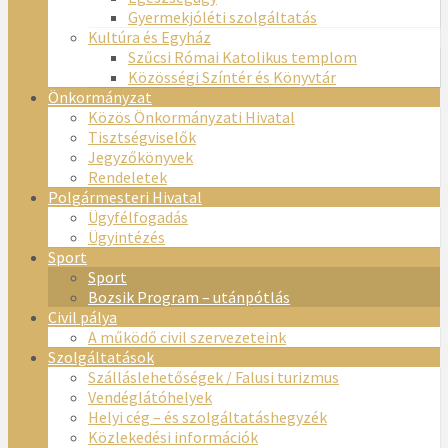
Gyermekjóléti szolgáltatás
Kultúra és Egyház
Szűcsi Római Katolikus templom
Közösségi Színtér és Könyvtár
Önkormányzat
Közös Önkormányzati Hivatal
Tisztségviselők
Jegyzőkönyvek
Rendeletek
Polgármesteri Hivatal
Ügyfélfogadás
Ügyintézés
Sport
Sport
Bozsik Program – utánpótlás
Civil pálya
A működő civil szervezeteink
Szolgáltatások
Szálláslehetőségek / Falusi turizmus
Vendéglátóhelyek
Helyi cég – és szolgáltatáshegyzék
Közlekedési információk