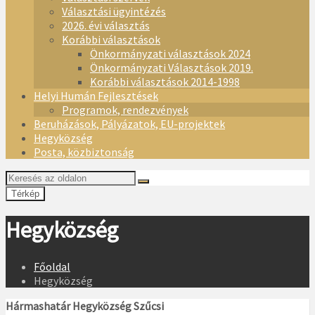
Választási ügyintézés
2026. évi választás
Korábbi választások
Önkormányzati választások 2024
Önkormányzati Választások 2019.
Korábbi választások 2014-1998
Helyi Humán Fejlesztések
Programok, rendezvények
Beruházások, Pályázatok, EU-projektek
Hegyközség
Posta, közbiztonság
Térkép
Hegyközség
Főoldal
Hegyközség
Hármashatár Hegyközség Szűcsi