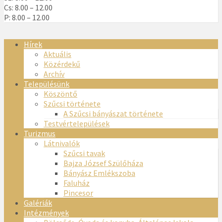
Cs: 8.00 – 12.00
P: 8.00 – 12.00
Hírek
Aktuális
Közérdekű
Archív
Településünk
Köszöntő
Szűcsi története
A Szűcsi bányászat története
Testvértelepülések
Turizmus
Látnivalók
Szűcsi tavak
Bajza József Szülőháza
Bányász Emlékszoba
Faluház
Pincesor
Galériák
Intézmények