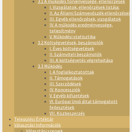
3.1 A működés törvényessége, ellenőrzések
I. Vizsgálatok, ellenőrzések listája:
II. Az Állami Számvevőszék ellenőrzései
III. Egyéb ellenőrzések, vizsgálatok
IV. A működés eredményessége,
teljesítmény
V. Működési statisztika
3.2 Költségvetések, beszámolók
I. Éves költségvetések
II. Számviteli beszámolók
III. A költségvetés végrehajtása
3.3 Működés
I. A foglalkoztatottak
II. Támogatások
III. Szerződések
IV. Koncessziók
V. Egyéb kifizetések
VI. Európai Unió által támogatott
fejlesztések
VII. Közbeszerzés
Települési Értéktár
Választási Információk
Választási szervek