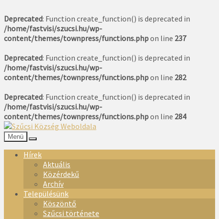
Deprecated
: Function create_function() is deprecated in
/home/fastvisi/szucsi.hu/wp-
content/themes/townpress/functions.php
on line
237
Deprecated
: Function create_function() is deprecated in
/home/fastvisi/szucsi.hu/wp-
content/themes/townpress/functions.php
on line
282
Deprecated
: Function create_function() is deprecated in
/home/fastvisi/szucsi.hu/wp-
content/themes/townpress/functions.php
on line
284
Menü
Hírek
Aktuális
Közérdekű
Archív
Településünk
Köszöntő
Szűcsi története