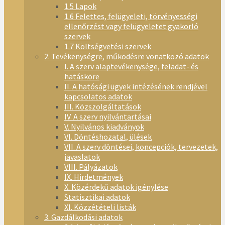
1.5 Lapok
1.6 Felettes, felügyeleti, törvényességi
ellenőrzést vagy felügyeletet gyakorló
szervek
1.7 Költségvetési szervek
2. Tevékenységre, működésre vonatkozó adatok
I. A szerv alaptevékenysége, feladat- és
hatásköre
II. A hatósági ügyek intézésének rendjével
kapcsolatos adatok
III. Közszolgáltatások
IV. A szerv nyilvántartásai
V. Nyilvános kiadványok
VI. Döntéshozatal, ülések
VII. A szerv döntései, koncepciók, tervezetek,
javaslatok
VIII. Pályázatok
IX. Hirdetmények
X. Közérdekű adatok igénylése
Statisztikai adatok
XI. Közzétételi listák
3. Gazdálkodási adatok