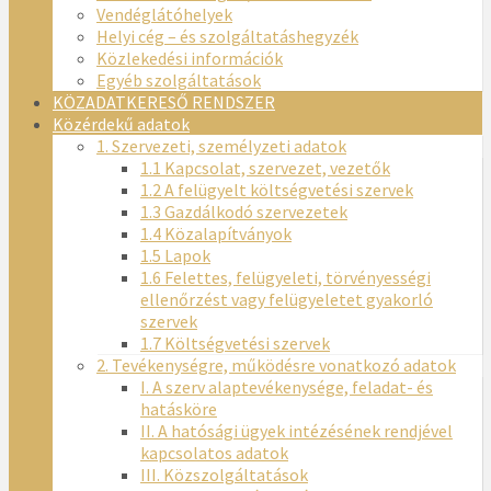
Vendéglátóhelyek
Helyi cég – és szolgáltatáshegyzék
Közlekedési információk
Egyéb szolgáltatások
KÖZADATKERESŐ RENDSZER
Közérdekű adatok
1. Szervezeti, személyzeti adatok
1.1 Kapcsolat, szervezet, vezetők
1.2 A felügyelt költségvetési szervek
1.3 Gazdálkodó szervezetek
1.4 Közalapítványok
1.5 Lapok
1.6 Felettes, felügyeleti, törvényességi
ellenőrzést vagy felügyeletet gyakorló
szervek
1.7 Költségvetési szervek
2. Tevékenységre, működésre vonatkozó adatok
I. A szerv alaptevékenysége, feladat- és
hatásköre
II. A hatósági ügyek intézésének rendjével
kapcsolatos adatok
III. Közszolgáltatások