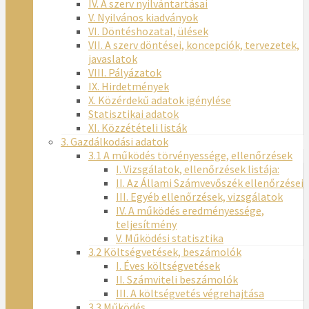
IV. A szerv nyilvántartásai
V. Nyilvános kiadványok
VI. Döntéshozatal, ülések
VII. A szerv döntései, koncepciók, tervezetek,
javaslatok
VIII. Pályázatok
IX. Hirdetmények
X. Közérdekű adatok igénylése
Statisztikai adatok
XI. Közzétételi listák
3. Gazdálkodási adatok
3.1 A működés törvényessége, ellenőrzések
I. Vizsgálatok, ellenőrzések listája:
II. Az Állami Számvevőszék ellenőrzései
III. Egyéb ellenőrzések, vizsgálatok
IV. A működés eredményessége,
teljesítmény
V. Működési statisztika
3.2 Költségvetések, beszámolók
I. Éves költségvetések
II. Számviteli beszámolók
III. A költségvetés végrehajtása
3.3 Működés