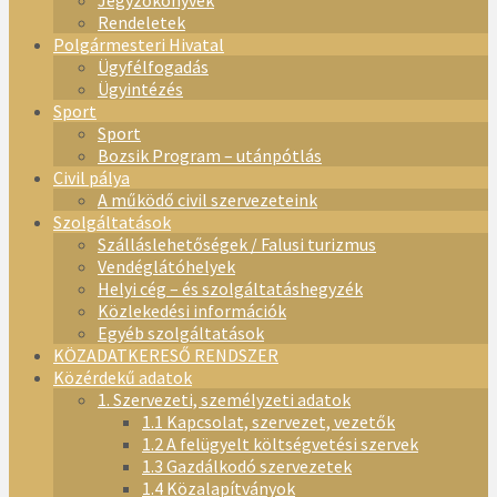
Jegyzőkönyvek
Rendeletek
Polgármesteri Hivatal
Ügyfélfogadás
Ügyintézés
Sport
Sport
Bozsik Program – utánpótlás
Civil pálya
A működő civil szervezeteink
Szolgáltatások
Szálláslehetőségek / Falusi turizmus
Vendéglátóhelyek
Helyi cég – és szolgáltatáshegyzék
Közlekedési információk
Egyéb szolgáltatások
KÖZADATKERESŐ RENDSZER
Közérdekű adatok
1. Szervezeti, személyzeti adatok
1.1 Kapcsolat, szervezet, vezetők
1.2 A felügyelt költségvetési szervek
1.3 Gazdálkodó szervezetek
1.4 Közalapítványok