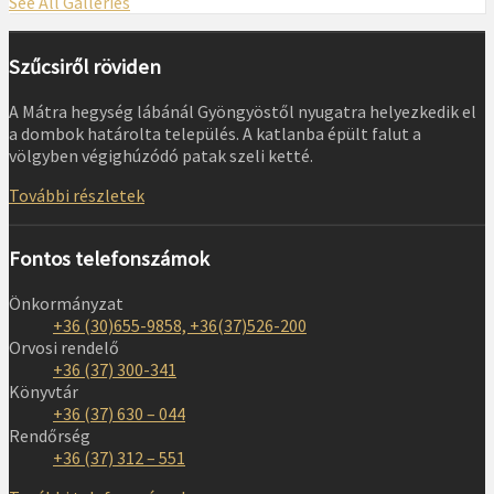
See All Galleries
Szűcsiről röviden
A Mátra hegység lábánál Gyöngyöstől nyugatra helyezkedik el
a dombok határolta település. A katlanba épült falut a
völgyben végighúzódó patak szeli ketté.
További részletek
Fontos telefonszámok
Önkormányzat
+36 (30)655-9858, +36(37)526-200
Orvosi rendelő
+36 (37) 300-341
Könyvtár
+36 (37) 630 – 044
Rendőrség
+36 (37) 312 – 551