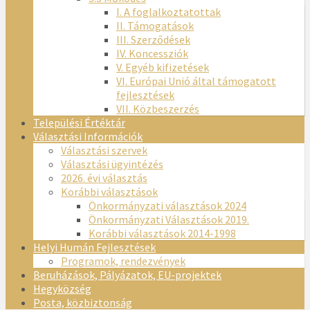
I. A foglalkoztatottak
II. Támogatások
III. Szerződések
IV. Koncessziók
V. Egyéb kifizetések
VI. Európai Unió által támogatott
fejlesztések
VII. Közbeszerzés
Települési Értéktár
Választási Információk
Választási szervek
Választási ügyintézés
2026. évi választás
Korábbi választások
Önkormányzati választások 2024
Önkormányzati Választások 2019.
Korábbi választások 2014-1998
Helyi Humán Fejlesztések
Programok, rendezvények
Beruházások, Pályázatok, EU-projektek
Hegyközség
Posta, közbiztonság