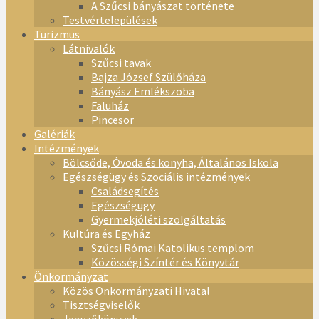
A Szűcsi bányászat története
Testvértelepülések
Turizmus
Látnivalók
Szűcsi tavak
Bajza József Szülőháza
Bányász Emlékszoba
Faluház
Pincesor
Galériák
Intézmények
Bölcsőde, Óvoda és konyha, Általános Iskola
Egészségügy és Szociális intézmények
Családsegítés
Egészségügy
Gyermekjóléti szolgáltatás
Kultúra és Egyház
Szűcsi Római Katolikus templom
Közösségi Színtér és Könyvtár
Önkormányzat
Közös Önkormányzati Hivatal
Tisztségviselők