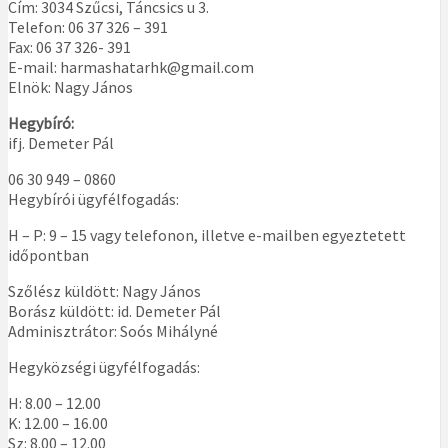
Cím: 3034 Szűcsi, Táncsics u 3.
Telefon: 06 37 326 – 391
Fax: 06 37 326- 391
E-mail: harmashatarhk@gmail.com
Elnök: Nagy János
Hegybíró:
ifj. Demeter Pál
06 30 949 – 0860
Hegybírói ügyfélfogadás:
H – P: 9 – 15 vagy telefonon, illetve e-mailben egyeztetett
időpontban
Szőlész küldött: Nagy János
Borász küldött: id. Demeter Pál
Adminisztrátor: Soós Mihályné
Hegyközségi ügyfélfogadás:
H: 8.00 – 12.00
K: 12.00 – 16.00
Sz: 8.00 – 12.00