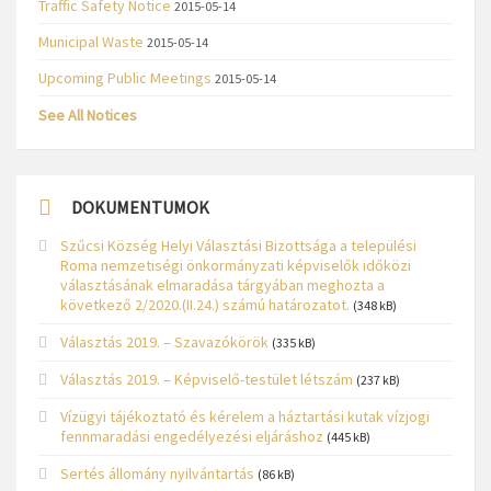
Traffic Safety Notice
2015-05-14
Municipal Waste
2015-05-14
Upcoming Public Meetings
2015-05-14
See All Notices
DOKUMENTUMOK
Szűcsi Község Helyi Választási Bizottsága a települési
Roma nemzetiségi önkormányzati képviselők időközi
választásának elmaradása tárgyában meghozta a
következő 2/2020.(II.24.) számú határozatot.
(348 kB)
Választás 2019. – Szavazókörök
(335 kB)
Választás 2019. – Képviselő-testület létszám
(237 kB)
Vízügyi tájékoztató és kérelem a háztartási kutak vízjogi
fennmaradási engedélyezési eljáráshoz
(445 kB)
Sertés állomány nyilvántartás
(86 kB)