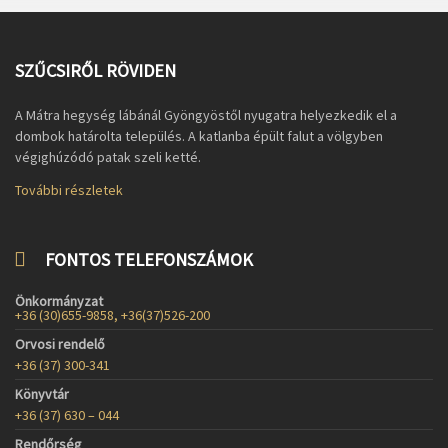
SZŰCSIRŐL RÖVIDEN
A Mátra hegység lábánál Gyöngyöstől nyugatra helyezkedik el a
dombok határolta település. A katlanba épült falut a völgyben
végighúzódó patak szeli ketté.
További részletek
FONTOS TELEFONSZÁMOK
Önkormányzat
+36 (30)655-9858, +36(37)526-200
Orvosi rendelő
+36 (37) 300-341
Könyvtár
+36 (37) 630 – 044
Rendőrség