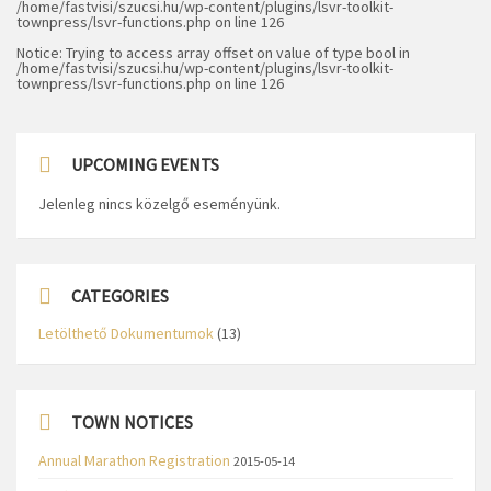
/home/fastvisi/szucsi.hu/wp-content/plugins/lsvr-toolkit-
townpress/lsvr-functions.php
on line
126
Notice
: Trying to access array offset on value of type bool in
/home/fastvisi/szucsi.hu/wp-content/plugins/lsvr-toolkit-
townpress/lsvr-functions.php
on line
126
UPCOMING EVENTS
Jelenleg nincs közelgő eseményünk.
CATEGORIES
Letölthető Dokumentumok
(13)
TOWN NOTICES
Annual Marathon Registration
2015-05-14