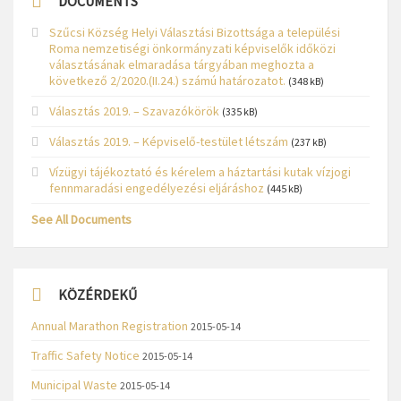
DOCUMENTS
Szűcsi Község Helyi Választási Bizottsága a települési
Roma nemzetiségi önkormányzati képviselők időközi
választásának elmaradása tárgyában meghozta a
következő 2/2020.(II.24.) számú határozatot.
(348 kB)
Választás 2019. – Szavazókörök
(335 kB)
Választás 2019. – Képviselő-testület létszám
(237 kB)
Vízügyi tájékoztató és kérelem a háztartási kutak vízjogi
fennmaradási engedélyezési eljáráshoz
(445 kB)
See All Documents
KÖZÉRDEKŰ
Annual Marathon Registration
2015-05-14
Traffic Safety Notice
2015-05-14
Municipal Waste
2015-05-14