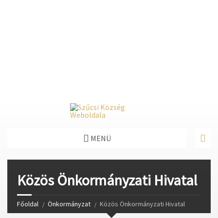
Deprecated
: Function create_function() is deprecated in
/home/fastvisi/szucsi.hu/wp-
content/themes/townpress/functions.php
on line
237
Deprecated
: Function create_function() is deprecated in
/home/fastvisi/szucsi.hu/wp-
content/themes/townpress/functions.php
on line
282
Deprecated
: Function create_function() is deprecated in
/home/fastvisi/szucsi.hu/wp-
content/themes/townpress/functions.php
on line
284
MENÜ
Közös Önkormányzati Hivatal
Főoldal
Önkormányzat
Közös Önkormányzati Hivatal