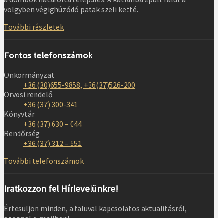
völgyben végighúzódó patak szeli ketté.
További részletek
Fontos telefonszámok
Önkormányzat
+36 (30)655-9858, +36(37)526-200
Orvosi rendelő
+36 (37) 300-341
Könyvtár
+36 (37) 630 – 044
Rendőrség
+36 (37) 312 – 551
További telefonszámok
Iratkozzon fel Hírlevelünkre!
Értesüljön minden, a faluval kapcsolatos aktualitásról,