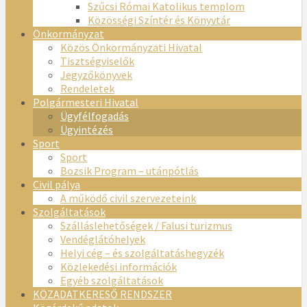
Szűcsi Római Katolikus templom
Közösségi Színtér és Könyvtár
Önkormányzat
Közös Önkormányzati Hivatal
Tisztségviselők
Jegyzőkönyvek
Rendeletek
Polgármesteri Hivatal
Ügyfélfogadás
Ügyintézés
Sport
Sport
Bozsik Program – utánpótlás
Civil pálya
A működő civil szervezeteink
Szolgáltatások
Szálláslehetőségek / Falusi turizmus
Vendéglátóhelyek
Helyi cég – és szolgáltatáshegyzék
Közlekedési információk
Egyéb szolgáltatások
KÖZADATKERESŐ RENDSZER