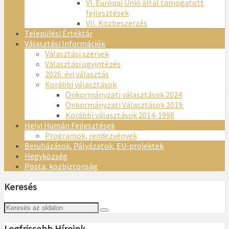
VI. Európai Unió által támogatott
fejlesztések
VII. Közbeszerzés
Települési Értéktár
Választási Információk
Választási szervek
Választási ügyintézés
2026. évi választás
Korábbi választások
Önkormányzati választások 2024
Önkormányzati Választások 2019.
Korábbi választások 2014-1998
Helyi Humán Fejlesztések
Programok, rendezvények
Beruházások, Pályázatok, EU-projektek
Hegyközség
Posta, közbiztonság
Keresés
Legfrissebb Híreink