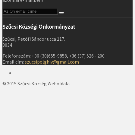
azonnal e-mailben!
Szűcsi Községi Önkormányzat
Szűcsi, Petőfi Sándor utca 117.
3034
Telefonszám: +36 (30)655-9858, +36 (37) 526 - 200
Email cím:
szucsipolghiv@gmail.com
© 2015 Szűcsi Község Weboldala