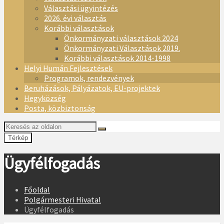
Választási ügyintézés
2026. évi választás
Korábbi választások
Önkormányzati választások 2024
Önkormányzati Választások 2019.
Korábbi választások 2014-1998
Helyi Humán Fejlesztések
Programok, rendezvények
Beruházások, Pályázatok, EU-projektek
Hegyközség
Posta, közbiztonság
Térkép
Ügyfélfogadás
Főoldal
Polgármesteri Hivatal
Ügyfélfogadás