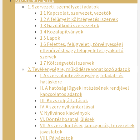
Közérdekű adatok
1. Szervezeti, személyzeti adatok
1.1 Kapcsolat, szervezet, vezetők
1.2 A felügyelt költségvetési szervek
1.3 Gazdálkodó szervezetek
1.4 Közalapítványok
1.5 Lapok
1.6 Felettes, felügyeleti, törvényességi
ellenőrzést vagy felügyeletet gyakorló
szervek
1.7 Költségvetési szervek
2. Tevékenységre, működésre vonatkozó adatok
I. A szerv alaptevékenysége, feladat- és
hatásköre
II. A hatósági ügyek intézésének rendjével
kapcsolatos adatok
III. Közszolgáltatások
IV. A szerv nyilvántartásai
V. Nyilvános kiadványok
VI. Döntéshozatal, ülések
VII. A szerv döntései, koncepciók, tervezetek,
javaslatok
VIII. Pályázatok