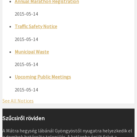
Annual Marathon Registration
2015-05-14
Traffic Safety Notice
2015-05-14
Municipal Waste
2015-05-14
Upcoming Public Meetings
2015-05-14
See All Notices
Szűcsiről röviden
A Mátra hegység lábánál Gyöngyöstől nyugatra helyezkedik el
a dombok határolta település. A katlanba épült falut a