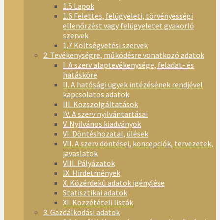
1.5 Lapok
1.6 Felettes, felügyeleti, törvényességi
ellenőrzést vagy felügyeletet gyakorló
szervek
1.7 Költségvetési szervek
2. Tevékenységre, működésre vonatkozó adatok
I. A szerv alaptevékenysége, feladat- és
hatásköre
II. A hatósági ügyek intézésének rendjével
kapcsolatos adatok
III. Közszolgáltatások
IV. A szerv nyilvántartásai
V. Nyilvános kiadványok
VI. Döntéshozatal, ülések
VII. A szerv döntései, koncepciók, tervezetek,
javaslatok
VIII. Pályázatok
IX. Hirdetmények
X. Közérdekű adatok igénylése
Statisztikai adatok
XI. Közzétételi listák
3. Gazdálkodási adatok