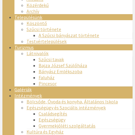
Közérdekű
Archív
Településünk
Köszöntő
Szűcsi története
A Szűcsi bányászat története
Testvértelepülések
Turizmus
Látnivalók
Szűcsi tavak
Bajza József Szülőháza
Bányász Emlékszoba
Faluház
Pincesor
Galériák
Intézmények
Bölcsőde, Óvoda és konyha, Általános Iskola
Egészségügy és Szociális intézmények
Családsegítés
Egészségügy
Gyermekjóléti szolgáltatás
Kultúra és Egyház