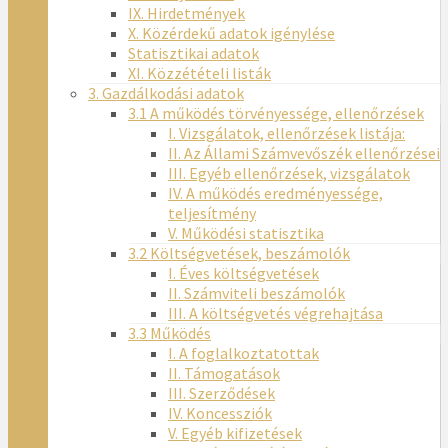
IX. Hirdetmények
X. Közérdekű adatok igénylése
Statisztikai adatok
XI. Közzétételi listák
3. Gazdálkodási adatok
3.1 A működés törvényessége, ellenőrzések
I. Vizsgálatok, ellenőrzések listája:
II. Az Állami Számvevőszék ellenőrzései
III. Egyéb ellenőrzések, vizsgálatok
IV. A működés eredményessége,
teljesítmény
V. Működési statisztika
3.2 Költségvetések, beszámolók
I. Éves költségvetések
II. Számviteli beszámolók
III. A költségvetés végrehajtása
3.3 Működés
I. A foglalkoztatottak
II. Támogatások
III. Szerződések
IV. Koncessziók
V. Egyéb kifizetések