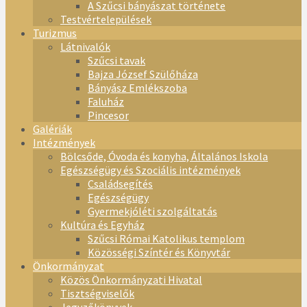
A Szűcsi bányászat története
Testvértelepülések
Turizmus
Látnivalók
Szűcsi tavak
Bajza József Szülőháza
Bányász Emlékszoba
Faluház
Pincesor
Galériák
Intézmények
Bölcsőde, Óvoda és konyha, Általános Iskola
Egészségügy és Szociális intézmények
Családsegítés
Egészségügy
Gyermekjóléti szolgáltatás
Kultúra és Egyház
Szűcsi Római Katolikus templom
Közösségi Színtér és Könyvtár
Önkormányzat
Közös Önkormányzati Hivatal
Tisztségviselők