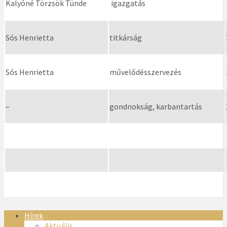
Kalyóné Törzsök Tünde
igazgatás
Sós Henrietta
titkárság
Sós Henrietta
művelődésszervezés
–
gondnokság, karbantartás
Hírek
Aktuális