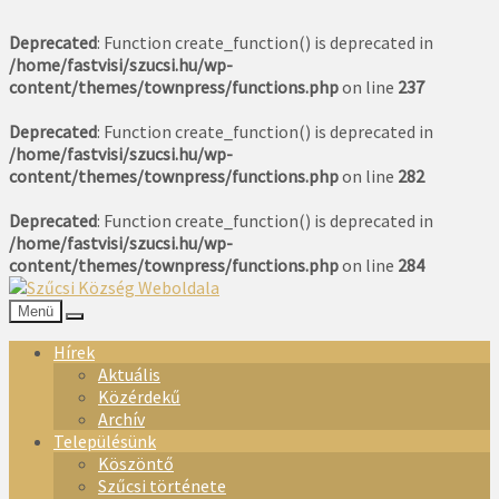
Deprecated
: Function create_function() is deprecated in
/home/fastvisi/szucsi.hu/wp-
content/themes/townpress/functions.php
on line
237
Deprecated
: Function create_function() is deprecated in
/home/fastvisi/szucsi.hu/wp-
content/themes/townpress/functions.php
on line
282
Deprecated
: Function create_function() is deprecated in
/home/fastvisi/szucsi.hu/wp-
content/themes/townpress/functions.php
on line
284
Menü
Hírek
Aktuális
Közérdekű
Archív
Településünk
Köszöntő
Szűcsi története