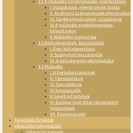
3.1 A működés törvényessége, ellenőrzések
I. Vizsgálatok, ellenőrzések listája:
II. Az Állami Számvevőszék ellenőrzései
III. Egyéb ellenőrzések, vizsgálatok
IV. A működés eredményessége,
teljesítmény
V. Működési statisztika
3.2 Költségvetések, beszámolók
I. Éves költségvetések
II. Számviteli beszámolók
III. A költségvetés végrehajtása
3.3 Működés
I. A foglalkoztatottak
II. Támogatások
III. Szerződések
IV. Koncessziók
V. Egyéb kifizetések
VI. Európai Unió által támogatott
fejlesztések
VII. Közbeszerzés
Települési Értéktár
Választási Információk
Választási szervek