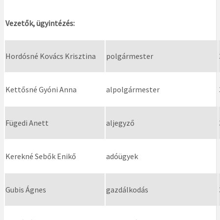
Vezetők, ügyintézés:
Hordósné Kovács Krisztina
polgármester
Kettősné Gyóni Anna
alpolgármester
Fügedi Anett
aljegyző
Kerekné Sebők Enikő
adóügyek
Gubis Ágnes
gazdálkodás