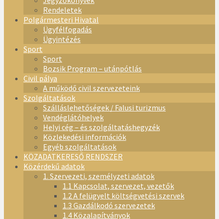
Jegyzőkönyvek
Rendeletek
Polgármesteri Hivatal
Ügyfélfogadás
Ügyintézés
Sport
Sport
Bozsik Program – utánpótlás
Civil pálya
A működő civil szervezeteink
Szolgáltatások
Szálláslehetőségek / Falusi turizmus
Vendéglátóhelyek
Helyi cég – és szolgáltatáshegyzék
Közlekedési információk
Egyéb szolgáltatások
KÖZADATKERESŐ RENDSZER
Közérdekű adatok
1. Szervezeti, személyzeti adatok
1.1 Kapcsolat, szervezet, vezetők
1.2 A felügyelt költségvetési szervek
1.3 Gazdálkodó szervezetek
1.4 Közalapítványok