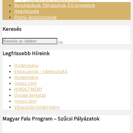
Beruházások, Pályázatok, EU-projektek
Hegyközség
Posta, közbiztonság
Keresés
Legfrissebb Híreink
Hirdetmény
Ebösszeírás – tájékoztató
Hirdetmény
(nincs cím)
HIRDETMÉNY
Óvodai beíratás
(nincs cím)
Választási hirdetmény
Magyar Falu Program – Szűcsi Pályázatok