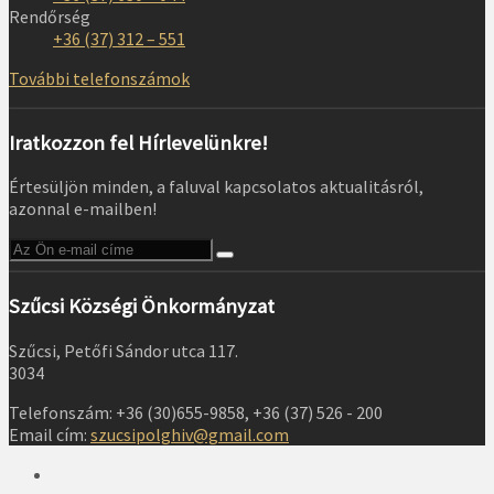
Rendőrség
+36 (37) 312 – 551
További telefonszámok
Iratkozzon fel Hírlevelünkre!
Értesüljön minden, a faluval kapcsolatos aktualitásról,
azonnal e-mailben!
Szűcsi Községi Önkormányzat
Szűcsi, Petőfi Sándor utca 117.
3034
Telefonszám: +36 (30)655-9858, +36 (37) 526 - 200
Email cím:
szucsipolghiv@gmail.com