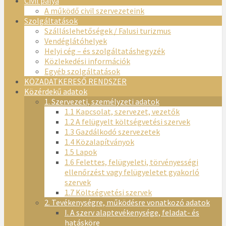
Civil pálya
A működő civil szervezeteink
Szolgáltatások
Szálláslehetőségek / Falusi turizmus
Vendéglátóhelyek
Helyi cég – és szolgáltatáshegyzék
Közlekedési információk
Egyéb szolgáltatások
KÖZADATKERESŐ RENDSZER
Közérdekű adatok
1. Szervezeti, személyzeti adatok
1.1 Kapcsolat, szervezet, vezetők
1.2 A felügyelt költségvetési szervek
1.3 Gazdálkodó szervezetek
1.4 Közalapítványok
1.5 Lapok
1.6 Felettes, felügyeleti, törvényességi
ellenőrzést vagy felügyeletet gyakorló
szervek
1.7 Költségvetési szervek
2. Tevékenységre, működésre vonatkozó adatok
I. A szerv alaptevékenysége, feladat- és
hatásköre