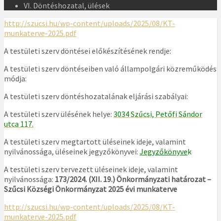
VI. Döntéshozatal, ülések
http://szucsi.hu/wp-content/uploads/2025/08/KT-
munkaterve-2025.pdf
A testületi szerv döntései előkészítésének rendje:
A testületi szerv döntéseiben való állampolgári közreműködés
módja:
A testületi szerv döntéshozatalának eljárási szabályai:
A testületi szerv ülésének helye:
3034 Szűcsi, Petőfi Sándor
utca 117.
A testületi szerv megtartott üléseinek ideje, valamint
nyilvánossága, üléseinek jegyzőkönyvei:
Jegyzőkönyve
k
A testületi szerv tervezett üléseinek ideje, valamint
nyilvánossága:
173/2024. (XII. 19.) Önkormányzati határozat –
Szűcsi Községi Önkormányzat 2025 évi munkaterve
http://szucsi.hu/wp-content/uploads/2025/08/KT-
munkaterve-2025.pdf