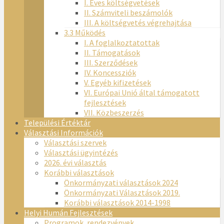
I. Éves költségvetések
II. Számviteli beszámolók
III. A költségvetés végrehajtása
3.3 Működés
I. A foglalkoztatottak
II. Támogatások
III. Szerződések
IV. Koncessziók
V. Egyéb kifizetések
VI. Európai Unió által támogatott
fejlesztések
VII. Közbeszerzés
Települési Értéktár
Választási Információk
Választási szervek
Választási ügyintézés
2026. évi választás
Korábbi választások
Önkormányzati választások 2024
Önkormányzati Választások 2019.
Korábbi választások 2014-1998
Helyi Humán Fejlesztések
Programok, rendezvények