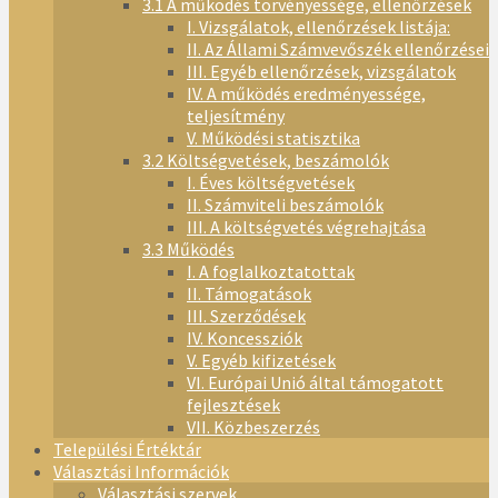
3.1 A működés törvényessége, ellenőrzések
I. Vizsgálatok, ellenőrzések listája:
II. Az Állami Számvevőszék ellenőrzései
III. Egyéb ellenőrzések, vizsgálatok
IV. A működés eredményessége,
teljesítmény
V. Működési statisztika
3.2 Költségvetések, beszámolók
I. Éves költségvetések
II. Számviteli beszámolók
III. A költségvetés végrehajtása
3.3 Működés
I. A foglalkoztatottak
II. Támogatások
III. Szerződések
IV. Koncessziók
V. Egyéb kifizetések
VI. Európai Unió által támogatott
fejlesztések
VII. Közbeszerzés
Települési Értéktár
Választási Információk
Választási szervek