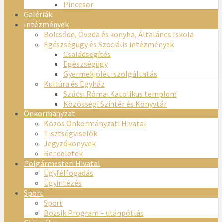
Pincesor
Galériák
Intézmények
Bölcsőde, Óvoda és konyha, Általános Iskola
Egészségügy és Szociális intézmények
Családsegítés
Egészségügy
Gyermekjóléti szolgáltatás
Kultúra és Egyház
Szűcsi Római Katolikus templom
Közösségi Színtér és Könyvtár
Önkormányzat
Közös Önkormányzati Hivatal
Tisztségviselők
Jegyzőkönyvek
Rendeletek
Polgármesteri Hivatal
Ügyfélfogadás
Ügyintézés
Sport
Sport
Bozsik Program – utánpótlás