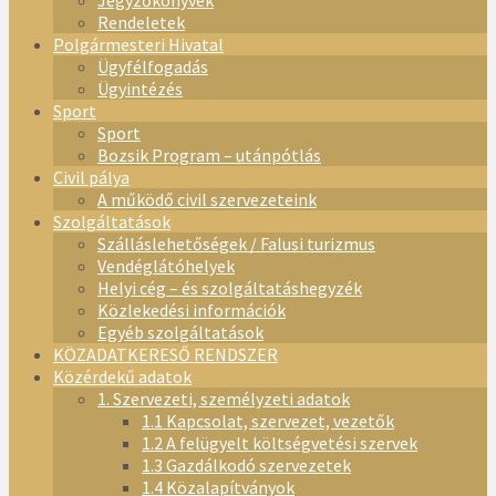
Jegyzőkönyvek
Rendeletek
Polgármesteri Hivatal
Ügyfélfogadás
Ügyintézés
Sport
Sport
Bozsik Program – utánpótlás
Civil pálya
A működő civil szervezeteink
Szolgáltatások
Szálláslehetőségek / Falusi turizmus
Vendéglátóhelyek
Helyi cég – és szolgáltatáshegyzék
Közlekedési információk
Egyéb szolgáltatások
KÖZADATKERESŐ RENDSZER
Közérdekű adatok
1. Szervezeti, személyzeti adatok
1.1 Kapcsolat, szervezet, vezetők
1.2 A felügyelt költségvetési szervek
1.3 Gazdálkodó szervezetek
1.4 Közalapítványok