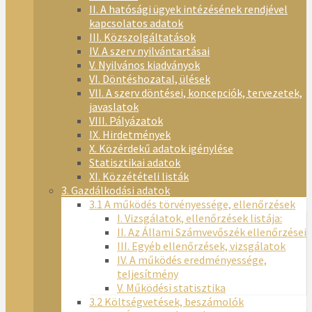
II. A hatósági ügyek intézésének rendjével
kapcsolatos adatok
III. Közszolgáltatások
IV. A szerv nyilvántartásai
V. Nyilvános kiadványok
VI. Döntéshozatal, ülések
VII. A szerv döntései, koncepciók, tervezetek,
javaslatok
VIII. Pályázatok
IX. Hirdetmények
X. Közérdekű adatok igénylése
Statisztikai adatok
XI. Közzétételi listák
3. Gazdálkodási adatok
3.1 A működés törvényessége, ellenőrzések
I. Vizsgálatok, ellenőrzések listája:
II. Az Állami Számvevőszék ellenőrzései
III. Egyéb ellenőrzések, vizsgálatok
IV. A működés eredményessége,
teljesítmény
V. Működési statisztika
3.2 Költségvetések, beszámolók