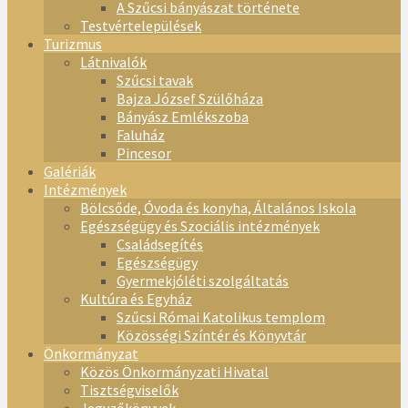
A Szűcsi bányászat története
Testvértelepülések
Turizmus
Látnivalók
Szűcsi tavak
Bajza József Szülőháza
Bányász Emlékszoba
Faluház
Pincesor
Galériák
Intézmények
Bölcsőde, Óvoda és konyha, Általános Iskola
Egészségügy és Szociális intézmények
Családsegítés
Egészségügy
Gyermekjóléti szolgáltatás
Kultúra és Egyház
Szűcsi Római Katolikus templom
Közösségi Színtér és Könyvtár
Önkormányzat
Közös Önkormányzati Hivatal
Tisztségviselők