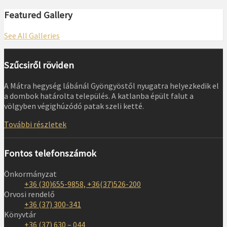
Featured Gallery
See All Galleries
Szűcsiről röviden
A Mátra hegység lábánál Gyöngyöstől nyugatra helyezkedik el
a dombok határolta település. A katlanba épült falut a
völgyben végighúzódó patak szeli ketté.
További részletek
Fontos telefonszámok
Önkormányzat
+36 (30)655-9858, +36(37)526-200
Orvosi rendelő
+36 (37) 300-341
Könyvtár
+36 (37) 630 – 044