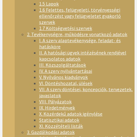
1.5 Lapok
1.6 Felettes, felügyeleti, törvényességi
ellenőrzést vagy felügyeletet gyakorló
szervek
1.7 Költségvetési szervek
2. Tevékenységre, működésre vonatkozó adatok
I. A szerv alaptevékenysége, feladat- és
hatásköre
II. A hatósági ügyek intézésének rendjével
kapcsolatos adatok
III. Közszolgáltatások
IV. A szerv nyilvántartásai
V. Nyilvános kiadványok
VI. Döntéshozatal, ülések
VII. A szerv döntései, koncepciók, tervezetek,
javaslatok
VIII. Pályázatok
IX. Hirdetmények
X. Közérdekű adatok igénylése
Statisztikai adatok
XI. Közzétételi listák
3. Gazdálkodási adatok