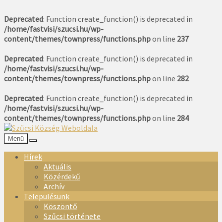
Deprecated
: Function create_function() is deprecated in
/home/fastvisi/szucsi.hu/wp-
content/themes/townpress/functions.php
on line
237
Deprecated
: Function create_function() is deprecated in
/home/fastvisi/szucsi.hu/wp-
content/themes/townpress/functions.php
on line
282
Deprecated
: Function create_function() is deprecated in
/home/fastvisi/szucsi.hu/wp-
content/themes/townpress/functions.php
on line
284
Menü
Hírek
Aktuális
Közérdekű
Archív
Településünk
Köszöntő
Szűcsi története