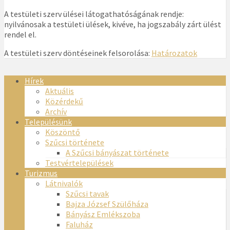
A testületi szerv ülései látogathatóságának rendje:
nyilvánosak a testületi ülések, kivéve, ha jogszabály zárt ülést
rendel el.
A testületi szerv döntéseinek felsorolása:
Határozatok
Hírek
Aktuális
Közérdekű
Archív
Településünk
Köszöntő
Szűcsi története
A Szűcsi bányászat története
Testvértelepülések
Turizmus
Látnivalók
Szűcsi tavak
Bajza József Szülőháza
Bányász Emlékszoba
Faluház