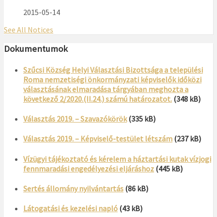
2015-05-14
See All Notices
Dokumentumok
Szűcsi Község Helyi Választási Bizottsága a települési
Roma nemzetiségi önkormányzati képviselők időközi
választásának elmaradása tárgyában meghozta a
következő 2/2020.(II.24.) számú határozatot.
(348 kB)
Választás 2019. – Szavazókörök
(335 kB)
Választás 2019. – Képviselő-testület létszám
(237 kB)
Vízügyi tájékoztató és kérelem a háztartási kutak vízjogi
fennmaradási engedélyezési eljáráshoz
(445 kB)
Sertés állomány nyilvántartás
(86 kB)
Látogatási és kezelési napló
(43 kB)