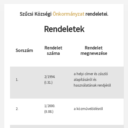
Szűcsi Községi
Önkormányzat
rendeletei.
Rendeletek
Rendelet
Rendelet
Sorszám
száma
megnevezése
a helyi címer és zászló
2/1994.
1.
alapításáról és
1
(I.31.)
használatának rendjéről
7
1/2000.
2.
a közművelődésről
1
(II.08.)