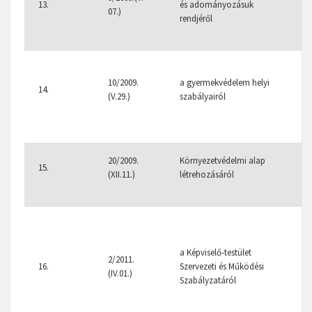
13.
és adományozásuk
07.)
rendjéről
10/2009.
a gyermekvédelem helyi
14.
(V.29.)
szabályairól
5
20/2009.
Környezetvédelmi alap
15.
(XII.11.)
létrehozásáról
1
8
a Képviselő-testület
3
2/2011.
16.
Szervezeti és Működési
(IV.01.)
Szabályzatáról
4
8
3