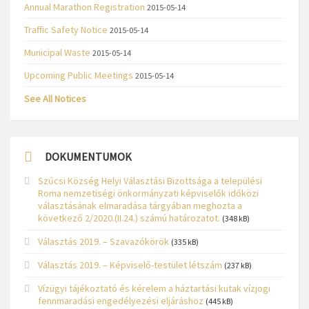
Annual Marathon Registration
2015-05-14
Traffic Safety Notice
2015-05-14
Municipal Waste
2015-05-14
Upcoming Public Meetings
2015-05-14
See All Notices
DOKUMENTUMOK
Szűcsi Község Helyi Választási Bizottsága a települési
Roma nemzetiségi önkormányzati képviselők időközi
választásának elmaradása tárgyában meghozta a
következő 2/2020.(II.24.) számú határozatot.
(348 kB)
Választás 2019. – Szavazókörök
(335 kB)
Választás 2019. – Képviselő-testület létszám
(237 kB)
Vízügyi tájékoztató és kérelem a háztartási kutak vízjogi
fennmaradási engedélyezési eljáráshoz
(445 kB)