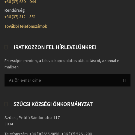
+36 (37) 630 – 044
Rendőrség
+36 (37) 312 – 551
További telefonszámok
IRATKOZZON FEL HÍRLEVELÜNKRE!
Értesüljön minden, a faluval kapcsolatos aktualitásról, azonnal e-
mailben!
SZŰCSI KÖZSÉGI ÖNKORMÁNYZAT
Szűcsi, Petőfi Sándor utca 117.
3034
Telefonszám: +36 (30)655-9858, +36 (37) 526 - 200