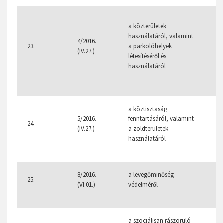
9/
a közterületek
használatáról, valamint
4/2016.
23.
a parkolóhelyek
(IV.27.)
létesítéséről és
használatáról
a köztisztaság
5/2016.
fenntartásáról, valamint
24.
(IV.27.)
a zöldterületek
használatáról
8/2016.
a levegőminőség
25.
(VI.01.)
védelméről
a szociálisan rászoruló