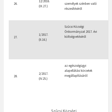
12/2016.
26.
személyek szénben való
(IX.27.)
részesítéséről
Szűcsi Községi
Önkormányzat 2017. évi
1/2017.
költségvetéséről
27.
(II.16.)
az egészségügyi
alapellátási körzetek
2/2017.
megállapításáról
28.
(IV.25.)
Szűcsi Községi