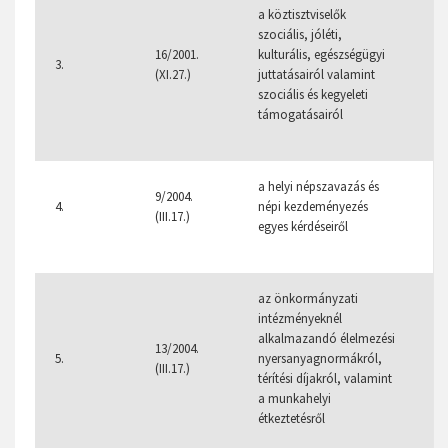
a köztisztviselők
szociális, jóléti,
1
16/2001.
kulturális, egészségügyi
3.
1
(XI.27.)
juttatásairól valamint
4
szociális és kegyeleti
támogatásairól
a helyi népszavazás és
9/2004.
4.
népi kezdeményezés
(III.17.)
egyes kérdéseiről
az önkormányzati
intézményeknél
alkalmazandó élelmezési
5
13/2004.
5.
nyersanyagnormákról,
(III.17.)
térítési díjakról, valamint
1
a munkahelyi
étkeztetésről