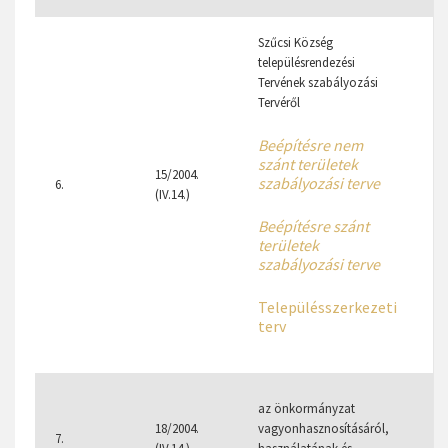
Szűcsi Község
településrendezési
Tervének szabályozási
Tervéről
Beépítésre nem
szánt területek
15/2004.
szabályozási terve
6.
4
(IV.14.)
Beépítésre szánt
területek
szabályozási terve
Településszerkezeti
terv
9
az önkormányzat
6
18/2004.
vagyonhasznosításáról,
7.
2