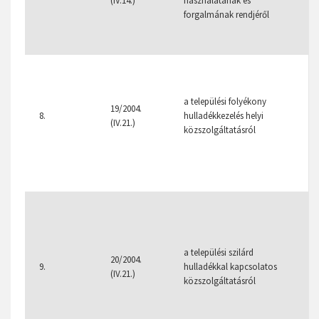
(IV.14.)
használatának és
1
forgalmának rendjéről
1
2
15
a települési folyékony
18
19/2004.
8.
hulladékkezelés helyi
13
(IV.21.)
közszolgáltatásról
15
1
1
20
16
a települési szilárd
17
20/2004.
9.
hulladékkal kapcsolatos
3
(IV.21.)
közszolgáltatásról
16
7
7