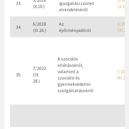
5/2018
5/201
33.
igazgatási szünet
(X.10.)
(X.10.
elrendeléséről
6/2018
Az
6/201
34.
(XI.26.)
építményadóról
(XI.26
A szociális
ellátásokról,
7/2022
valamint a
7/202
35.
(IX.
szociális és
(XI.28.
28.)
gyermekvédelmi
szolgáltatásokról