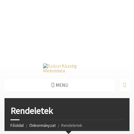
Deprecated
: Function create_function() is deprecated in
/home/fastvisi/szucsi.hu/wp-
content/themes/townpress/functions.php
on line
237
Deprecated
: Function create_function() is deprecated in
/home/fastvisi/szucsi.hu/wp-
content/themes/townpress/functions.php
on line
282
Deprecated
: Function create_function() is deprecated in
/home/fastvisi/szucsi.hu/wp-
content/themes/townpress/functions.php
on line
284
MENÜ
Rendeletek
Főoldal
Önkormányzat
Rendeletek