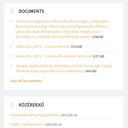
DOCUMENTS
Szűcsi Község Helyi Választási Bizottsága a települési
Roma nemzetiségi önkormányzati képviselők időközi
választásának elmaradása tárgyában meghozta a
következő 2/2020.(II.24.) számú határozatot.
(348 kB)
Választás 2019. – Szavazókörök
(335 kB)
Választás 2019. – Képviselő-testület létszám
(237 kB)
Vízügyi tájékoztató és kérelem a háztartási kutak vízjogi
fennmaradási engedélyezési eljáráshoz
(445 kB)
See All Documents
KÖZÉRDEKŰ
Annual Marathon Registration
2015-05-14
Traffic Safety Notice
2015-05-14