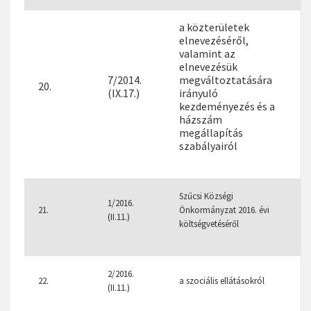
a közterületek
elnevezéséről,
valamint az
elnevezésük
7/2014.
megváltoztatására
20.
(IX.17.)
irányuló
kezdeményezés és a
házszám
megállapítás
szabályairól
Szűcsi Községi
1/2016.
21.
Önkormányzat 2016. évi
14
(II.11.)
költségvetéséről
2/2016.
22.
a szociális ellátásokról
(II.11.)