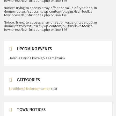
townpress/lsvr-functions.php
on line
126
Notice
: Trying to access array offset on value of type bool in
/home/fastvisi/szucsi.hu/wp-content/plugins/lsvr-toolkit-
townpress/lsvr-functions.php
on line
126
Notice
: Trying to access array offset on value of type bool in
/home/fastvisi/szucsi.hu/wp-content/plugins/lsvr-toolkit-
townpress/lsvr-functions.php
on line
126
UPCOMING EVENTS
Jelenleg nincs közelgő eseményünk.
CATEGORIES
Letölthető Dokumentumok
(13)
TOWN NOTICES