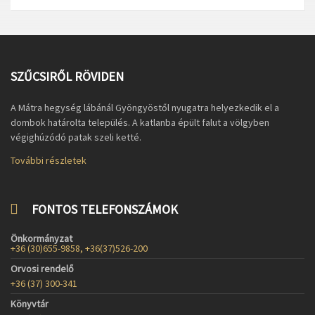
SZŰCSIRŐL RÖVIDEN
A Mátra hegység lábánál Gyöngyöstől nyugatra helyezkedik el a
dombok határolta település. A katlanba épült falut a völgyben
végighúzódó patak szeli ketté.
További részletek
FONTOS TELEFONSZÁMOK
Önkormányzat
+36 (30)655-9858, +36(37)526-200
Orvosi rendelő
+36 (37) 300-341
Könyvtár