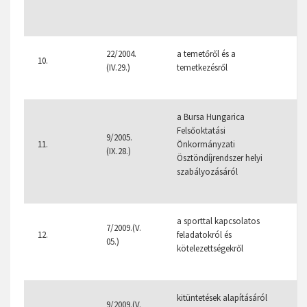
22/2004.
a temetőről és a
2
10.
(IV.29.)
temetkezésről
a Bursa Hungarica
Felsőoktatási
9/2005.
11.
Önkormányzati
7
(IX.28.)
Ösztöndíjrendszer helyi
szabályozásáról
a sporttal kapcsolatos
7/2009.(V.
12.
feladatokról és
05.)
kötelezettségekről
kitüntetések alapításáról
9/2009.(V.