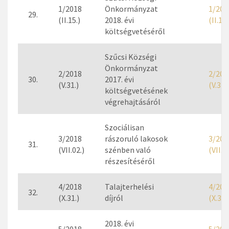
1/2018
Önkormányzat
1/201
29.
(II.15.)
2018. évi
(II.15.
költségvetéséről
Szűcsi Községi
Önkormányzat
2/2018
2/201
30.
2017. évi
(V.31.)
(V.31.)
költségvetésének
végrehajtásáról
Szociálisan
3/2018
rászoruló lakosok
3/201
31.
(VII.02.)
szénben való
(VII.02
részesítéséről
4/2018
Talajterhelési
4/201
32.
(X.31.)
díjról
(X.31.
2018. évi