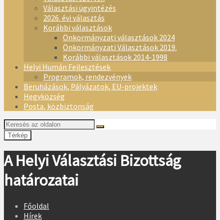
Választási ügyintézés
2026. évi választás
Korábbi választások
Önkormányzati választások 2024
Önkormányzati Választások 2019.
Korábbi választások 2014-1998
Helyi Humán Fejlesztések
Programok, rendezvények
Beruházások, Pályázatok, EU-projektek
Hegyközség
Posta, közbiztonság
Térkép
A Helyi Választási Bizottság
határozatai
Főoldal
Hírek