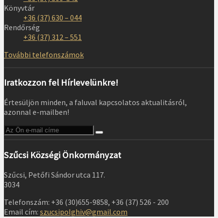
Könyvtár
+36 (37) 630 – 044
Rendőrség
+36 (37) 312 – 551
További telefonszámok
Iratkozzon fel Hírlevelünkre!
Értesüljön minden, a faluval kapcsolatos aktualitásról,
azonnal e-mailben!
Szűcsi Községi Önkormányzat
Szűcsi, Petőfi Sándor utca 117.
3034
Telefonszám: +36 (30)655-9858, +36 (37) 526 - 200
Email cím:
szucsipolghiv@gmail.com