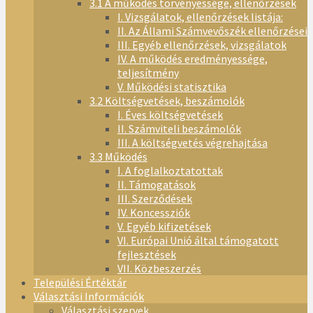
3.1 A működés törvényessége, ellenőrzések
I. Vizsgálatok, ellenőrzések listája:
II. Az Állami Számvevőszék ellenőrzései
III. Egyéb ellenőrzések, vizsgálatok
IV. A működés eredményessége,
teljesítmény
V. Működési statisztika
3.2 Költségvetések, beszámolók
I. Éves költségvetések
II. Számviteli beszámolók
III. A költségvetés végrehajtása
3.3 Működés
I. A foglalkoztatottak
II. Támogatások
III. Szerződések
IV. Koncessziók
V. Egyéb kifizetések
VI. Európai Unió által támogatott
fejlesztések
VII. Közbeszerzés
Települési Értéktár
Választási Információk
Választási szervek