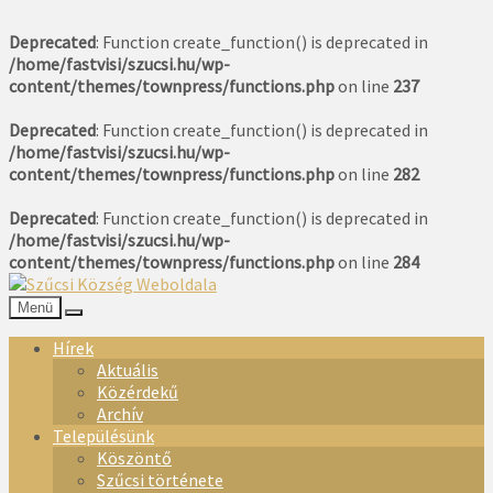
Deprecated
: Function create_function() is deprecated in
/home/fastvisi/szucsi.hu/wp-
content/themes/townpress/functions.php
on line
237
Deprecated
: Function create_function() is deprecated in
/home/fastvisi/szucsi.hu/wp-
content/themes/townpress/functions.php
on line
282
Deprecated
: Function create_function() is deprecated in
/home/fastvisi/szucsi.hu/wp-
content/themes/townpress/functions.php
on line
284
Menü
Hírek
Aktuális
Közérdekű
Archív
Településünk
Köszöntő
Szűcsi története