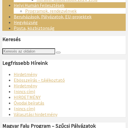
Helyi Humán Fejlesztések
Programok, rendezvények
Beruházások, Pályázatok, EU-projektek
Hegyközség
Posta, közbiztonság
Keresés
Legfrissebb Híreink
Hirdetmény
Ebösszeírás – tájékoztató
Hirdetmény
(nincs cím)
HIRDETMÉNY
Óvodai beíratás
(nincs cím)
Választási hirdetmény
Magyar Falu Program – Szűcsi Pályázatok