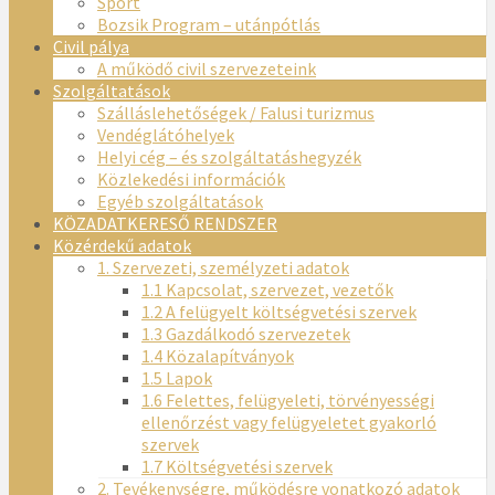
Sport
Bozsik Program – utánpótlás
Civil pálya
A működő civil szervezeteink
Szolgáltatások
Szálláslehetőségek / Falusi turizmus
Vendéglátóhelyek
Helyi cég – és szolgáltatáshegyzék
Közlekedési információk
Egyéb szolgáltatások
KÖZADATKERESŐ RENDSZER
Közérdekű adatok
1. Szervezeti, személyzeti adatok
1.1 Kapcsolat, szervezet, vezetők
1.2 A felügyelt költségvetési szervek
1.3 Gazdálkodó szervezetek
1.4 Közalapítványok
1.5 Lapok
1.6 Felettes, felügyeleti, törvényességi
ellenőrzést vagy felügyeletet gyakorló
szervek
1.7 Költségvetési szervek
2. Tevékenységre, működésre vonatkozó adatok