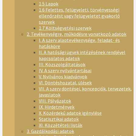
1.5 Lapok
1.6 Felettes, felügyeleti, törvényességi
ellenőrzést vagy felügyeletet gyakorló
szervek
1.7 Költségvetési szervek
2. Tevékenységre, működésre vonatkozó adatok
I. A szerv alaptevékenysége, feladat- és
hatásköre
II. A hatósági ügyek intézésének rendjével
kapcsolatos adatok
III. Közszolgáltatások
IV. A szerv nyilvántartásai
V. Nyilvános kiadványok
VI. Döntéshozatal, ülések
VII. A szerv döntései, koncepciók, tervezetek,
javaslatok
VIII. Pályázatok
IX. Hirdetmények
X. Közérdekű adatok igénylése
Statisztikai adatok
XI. Közzétételi listák
3. Gazdálkodási adatok