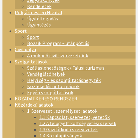
Jegyzőkönyvek
Rendeletek
Polgármesteri Hivatal
Ügyfélfogadás
Ügyintézés
Sport
Sport
Bozsik Program – utánpótlás
Civil pálya
A működő civil szervezeteink
Szolgáltatások
Szálláslehetőségek / Falusi turizmus
Vendéglátóhelyek
Helyi cég – és szolgáltatáshegyzék
Közlekedési információk
Egyéb szolgáltatások
KÖZADATKERESŐ RENDSZER
Közérdekű adatok
1. Szervezeti, személyzeti adatok
1.1 Kapcsolat, szervezet, vezetők
1.2 A felügyelt költségvetési szervek
1.3 Gazdálkodó szervezetek
1.4 Közalapítványok