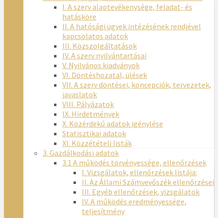
I. A szerv alaptevékenysége, feladat- és
hatásköre
II. A hatósági ügyek intézésének rendjével
kapcsolatos adatok
III. Közszolgáltatások
IV. A szerv nyilvántartásai
V. Nyilvános kiadványok
VI. Döntéshozatal, ülések
VII. A szerv döntései, koncepciók, tervezetek,
javaslatok
VIII. Pályázatok
IX. Hirdetmények
X. Közérdekű adatok igénylése
Statisztikai adatok
XI. Közzétételi listák
3. Gazdálkodási adatok
3.1 A működés törvényessége, ellenőrzések
I. Vizsgálatok, ellenőrzések listája:
II. Az Állami Számvevőszék ellenőrzései
III. Egyéb ellenőrzések, vizsgálatok
IV. A működés eredményessége,
teljesítmény