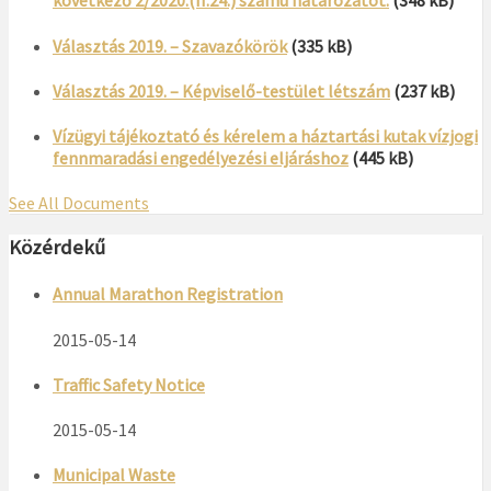
következő 2/2020.(II.24.) számú határozatot.
(348 kB)
Választás 2019. – Szavazókörök
(335 kB)
Választás 2019. – Képviselő-testület létszám
(237 kB)
Vízügyi tájékoztató és kérelem a háztartási kutak vízjogi
fennmaradási engedélyezési eljáráshoz
(445 kB)
See All Documents
Közérdekű
Annual Marathon Registration
2015-05-14
Traffic Safety Notice
2015-05-14
Municipal Waste