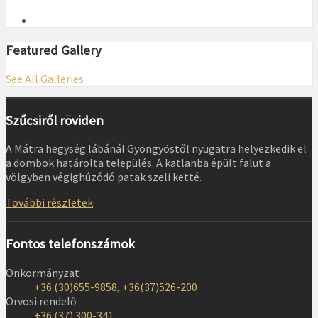
Featured Gallery
See All Galleries
Szűcsiről röviden
A Mátra hegység lábánál Gyöngyöstől nyugatra helyezkedik el
a dombok határolta település. A katlanba épült falut a
völgyben végighúzódó patak szeli ketté.
További részletek
Fontos telefonszámok
Önkormányzat
+36 (30)655-9858, +36(37)526-200
Orvosi rendelő
+36 (37) 300-341