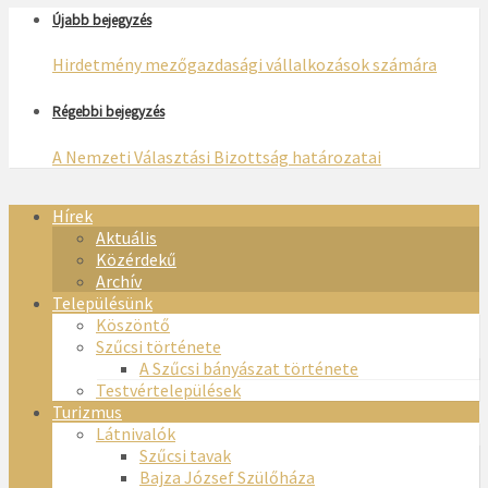
Újabb bejegyzés
Hirdetmény mezőgazdasági vállalkozások számára
Régebbi bejegyzés
A Nemzeti Választási Bizottság határozatai
Hírek
Aktuális
Közérdekű
Archív
Településünk
Köszöntő
Szűcsi története
A Szűcsi bányászat története
Testvértelepülések
Turizmus
Látnivalók
Szűcsi tavak
Bajza József Szülőháza