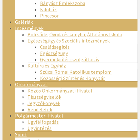
Bányász Emlékszoba
Faluház
Pincesor
Galériák
Intézmények
Bölcsőde, Óvoda és konyha, Általános Iskola
Egészségügy és Szociális intézmények
Családsegítés
Egészségügy
Gyermekjóléti szolgáltatás
Kultúra és Egyház
Szűcsi Római Katolikus templom
Közösségi Színtér és Könyvtár
Önkormányzat
Közös Önkormányzati Hivatal
Tisztségviselők
Jegyzőkönyvek
Rendeletek
Polgármesteri Hivatal
Ügyfélfogadás
Ügyintézés
Sport