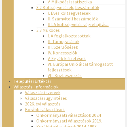
V. Működési statisztika
3.2 Költségvetések, beszámolók
I. Éves költségvetések
II. Számviteli beszámolók
III. A költségvetés végrehajtása
3.3 Működés
I. A foglalkoztatottak
II. Támogatások
III. Szerződések
IV. Koncessziók
V. Egyéb kifizetések
VI. Európai Unió által támogatott
fejlesztések
VII. Közbeszerzés
Települési Értéktár
Választási Információk
Választási szervek
Választási ügyintézés
2026. évi választás
Korábbi választások
Önkormányzati választások 2024
Önkormányzati Választások 2019.
Korábbi választások 2014-1998