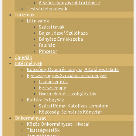
A Szűcsi bányászat története
Testvértelepülések
Turizmus
Látnivalók
Szűcsi tavak
Bajza József Szülőháza
Bányász Emlékszoba
Faluház
Pincesor
Galériák
Intézmények
Bölcsőde, Óvoda és konyha, Általános Iskola
Egészségügy és Szociális intézmények
Családsegítés
Egészségügy
Gyermekjóléti szolgáltatás
Kultúra és Egyház
Szűcsi Római Katolikus templom
Közösségi Színtér és Könyvtár
Önkormányzat
Közös Önkormányzati Hivatal
Tisztségviselők