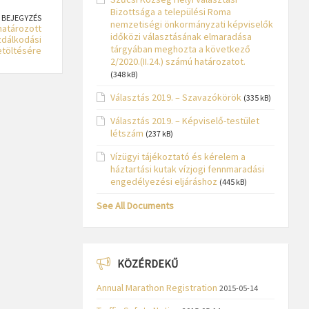
Bizottsága a települési Roma
 BEJEGYZÉS
nemzetiségi önkormányzati képviselők
határozott
időközi választásának elmaradása
zdálkodási
tárgyában meghozta a következő
etöltésére
2/2020.(II.24.) számú határozatot.
(348 kB)
Választás 2019. – Szavazókörök
(335 kB)
Választás 2019. – Képviselő-testület
létszám
(237 kB)
Vízügyi tájékoztató és kérelem a
háztartási kutak vízjogi fennmaradási
engedélyezési eljáráshoz
(445 kB)
See All Documents
KÖZÉRDEKŰ
Annual Marathon Registration
2015-05-14