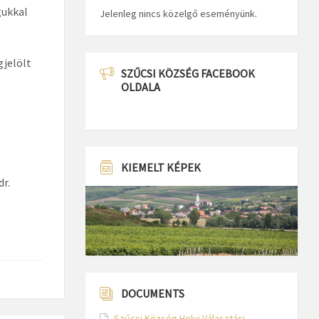
gukkal
Jelenleg nincs közelgő eseményünk.
gjelölt
SZŰCSI KÖZSÉG FACEBOOK
OLDALA
KIEMELT KÉPEK
r.
DOCUMENTS
Szűcsi Község Helyi Választási