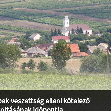
stvisi/szucsi.hu/wp-content/themes/townpress/functions.php
o
stvisi/szucsi.hu/wp-content/themes/townpress/functions.php
o
stvisi/szucsi.hu/wp-content/themes/townpress/functions.php
o
bek veszettség elleni kötelező
oltásának időpontja