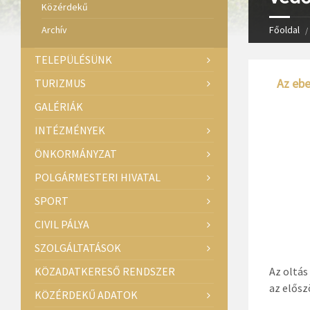
Közérdekű
Archív
Főoldal
TELEPÜLÉSÜNK
Az ebe
TURIZMUS
GALÉRIÁK
INTÉZMÉNYEK
ÖNKORMÁNYZAT
POLGÁRMESTERI HIVATAL
SPORT
CIVIL PÁLYA
SZOLGÁLTATÁSOK
KÖZADATKERESŐ RENDSZER
Az oltás
az elősz
KÖZÉRDEKŰ ADATOK