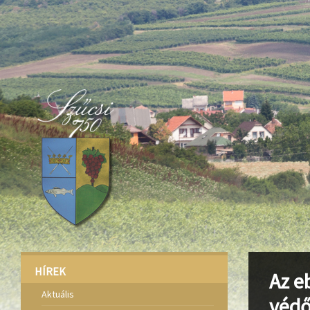
Deprecated
: Function create_function() is deprecated in
/home/fa
Deprecated
: Function create_function() is deprecated in
/home/fa
Deprecated
: Function create_function() is deprecated in
/home/fa
HÍREK
Az e
Aktuális
védő