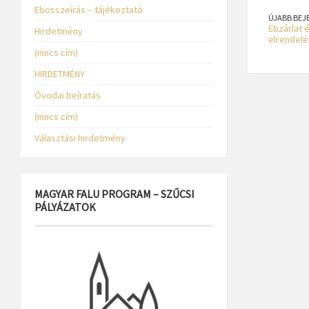
Ebösszeírás – tájékoztató
ÚJABB BEJ
Ebzárlat é
Hirdetmény
elrendel
(nincs cím)
HIRDETMÉNY
Óvodai beíratás
(nincs cím)
Választási hirdetmény
MAGYAR FALU PROGRAM – SZŰCSI
PÁLYÁZATOK