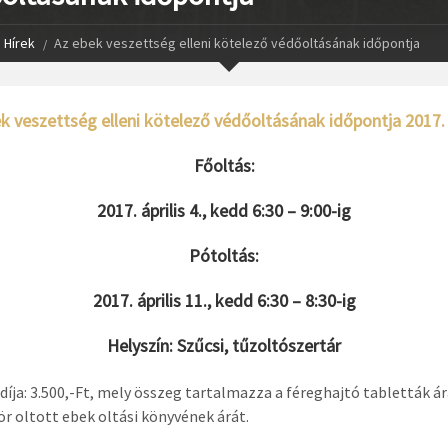
Hírek
Az ebek veszettség elleni kötelező védőoltásának időpontja
k veszettség elleni kötelező védőoltásának időpontja 2017.
Főoltás:
2017. április 4., kedd 6:30 – 9:00-ig
Pótoltás:
2017. április 11., kedd 6:30 – 8:30-ig
Helyszín: Szűcsi, tűzoltószertár
 díja: 3.500,-Ft, mely összeg tartalmazza a féreghajtó tabletták árá
ör oltott ebek oltási könyvének árát.