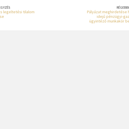
EGYZÉS
RÉGEBBI
s legeltetési tilalom
Pályázat meghirdetése 
ése
idejű pénzügyi-ga
ügyintéző munkakör b