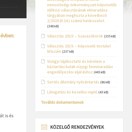
nemzetiségi önkormányzati képviselők
időközi választásának elmaradása
tárgyában meghozta a következő
2/2020.(II.24.) számú határozatot.
(348 kB)
 évben:
Választás 2019. – Szavazókörök
(335 kB)
Választás 2019. – Képviselő-testület
létszám
(237 kB)
Vízügyi tájékoztató és kérelem a
háztartási kutak vízjogi fennmaradási
engedélyezési eljáráshoz
(445 kB)
Sertés állomány nyilvántartás
(86 kB)
Látogatási és kezelési napló
(43 kB)
További dokumentumok
t is és
KÖZELGŐ RENDEZVÉNYEK