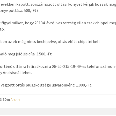
 években kapott, sorszámozott oltási könyvet kérjük hozzák ma
önyv pótlása: 500,-Ft).
k figyelmüket, hogy 20134. évtől veszettség ellen csak chippel me
tó.
en az eb még nincs bechipelve, oltás előtt chipelni kell.
aló megjelölés díja: 3.500,-Ft.
örténő oltásra feliratkozni a 06-20-215-19-49-es telefonszámon d
y Andrásnál lehet.
 végzett oltás pluszköltsége udvaronként: 1.000,-Ft.
3-30 in
Archív