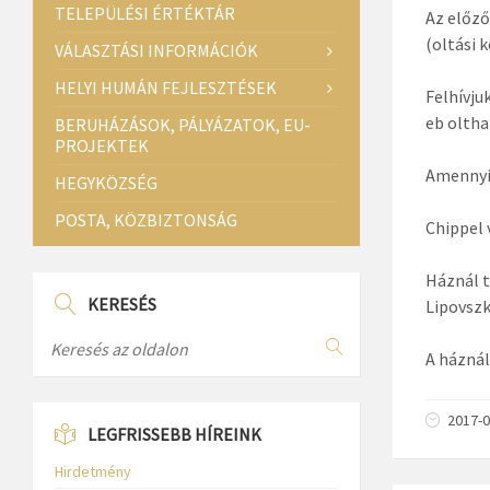
TELEPÜLÉSI ÉRTÉKTÁR
Az előző
(oltási k
VÁLASZTÁSI INFORMÁCIÓK
HELYI HUMÁN FEJLESZTÉSEK
Felhívju
eb oltha
BERUHÁZÁSOK, PÁLYÁZATOK, EU-
PROJEKTEK
Amennyib
HEGYKÖZSÉG
POSTA, KÖZBIZTONSÁG
Chippel v
Háznál t
KERESÉS
Lipovszk
A háznál
2017-0
LEGFRISSEBB HÍREINK
Hirdetmény