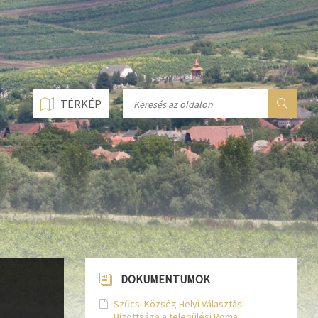
n line
237
n line
282
n line
284
TÉRKÉP
DOKUMENTUMOK
Szűcsi Község Helyi Választási
Bizottsága a települési Roma