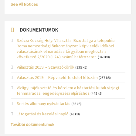
See All Notices
DOKUMENTUMOK
Szűcsi Község Helyi Választási Bizottsága a települési
Roma nemzetiségi önkormányzati képviselők időközi
választásának elmaradása tárgyában meghozta a
következő 2/2020.(II.24.) számú határozatot.
(348 kB)
Választás 2019. – Szavazókörök
(335 kB)
Választás 2019. – Képviselő-testület létszám
(237 kB)
Vízügyi tájékoztató és kérelem a háztartási kutak vízjogi
fennmaradási engedélyezési eljáráshoz
(445 kB)
Sertés állomány nyilvántartás
(86 kB)
Látogatási és kezelési napló
(43 kB)
További dokumentumok