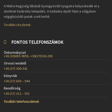
A Mátra hegység lábánál Gyöngyöstől nyugatra helyezkedik el a
dombok határolta település. A katlanba épült falut a völgyben
végighúzódó patak szeli ketté.
További részletek
FONTOS TELEFONSZÁMOK
Önkormányzat
+36 (30)655-9858, +36(37)526-200
Orvosi rendelő
+36 (37) 300-341
Könyvtár
+36 (37) 630 – 044
Rendőrség
+36 (37) 312 – 551
További telefonszámok