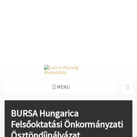
Deprecated
: Function create_function() is deprecated in
/home/fastvisi/szucsi.hu/wp-
content/themes/townpress/functions.php
on line
237
Deprecated
: Function create_function() is deprecated in
/home/fastvisi/szucsi.hu/wp-
content/themes/townpress/functions.php
on line
282
Deprecated
: Function create_function() is deprecated in
/home/fastvisi/szucsi.hu/wp-
content/themes/townpress/functions.php
on line
284
MENÜ
BURSA Hungarica
Felsőoktatási Önkormányzati
Ösztöndíjpályázat