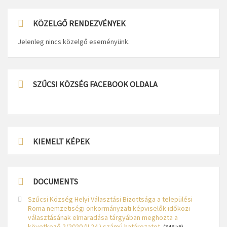
KÖZELGŐ RENDEZVÉNYEK
Jelenleg nincs közelgő eseményünk.
SZŰCSI KÖZSÉG FACEBOOK OLDALA
KIEMELT KÉPEK
DOCUMENTS
Szűcsi Község Helyi Választási Bizottsága a települési
Roma nemzetiségi önkormányzati képviselők időközi
választásának elmaradása tárgyában meghozta a
következő 2/2020.(II.24.) számú határozatot.
(348 kB)