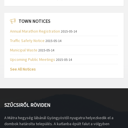
TOWN NOTICES
Annual Marathon Registration
2015-05-14
Traffic Safety Notice
2015-05-14
Municipal Waste
2015-05-14
Upcoming Public Meetings
2015-05-14
See All Notices
SZŰCSIRŐL RÖVIDEN
A Mátra hegység lábánál Gyöngyöstől nyugatra helyezkedik el a
dombok határolta település. A katlanba épült falut a völgyben