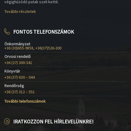
végighúzódó patak szeli ketté.
További részletek
FONTOS TELEFONSZÁMOK
Önkormányzat
+36 (30)655-9858, +36(37)526-200
Orvosi rendelő
+36 (37) 300-341
Könyvtár
+36 (37) 630 – 044
Rendőrség
+36 (37) 312 – 551
További telefonszámok
IRATKOZZON FEL HÍRLEVELÜNKRE!