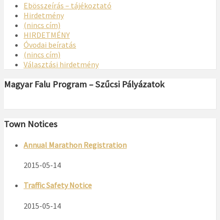
Ebösszeírás – tájékoztató
Hirdetmény
(nincs cím)
HIRDETMÉNY
Óvodai beíratás
(nincs cím)
Választási hirdetmény
Magyar Falu Program – Szűcsi Pályázatok
Town Notices
Annual Marathon Registration
2015-05-14
Traffic Safety Notice
2015-05-14