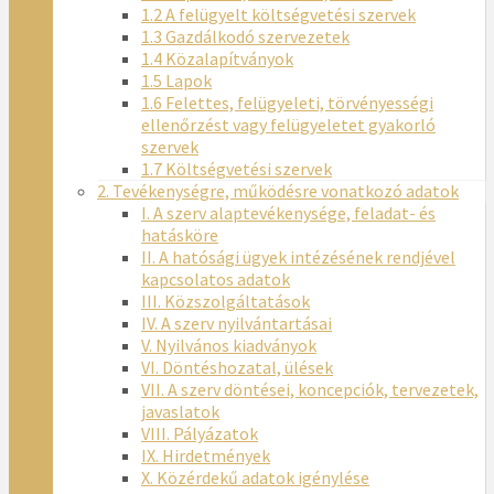
1.2 A felügyelt költségvetési szervek
1.3 Gazdálkodó szervezetek
1.4 Közalapítványok
1.5 Lapok
1.6 Felettes, felügyeleti, törvényességi
ellenőrzést vagy felügyeletet gyakorló
szervek
1.7 Költségvetési szervek
2. Tevékenységre, működésre vonatkozó adatok
I. A szerv alaptevékenysége, feladat- és
hatásköre
II. A hatósági ügyek intézésének rendjével
kapcsolatos adatok
III. Közszolgáltatások
IV. A szerv nyilvántartásai
V. Nyilvános kiadványok
VI. Döntéshozatal, ülések
VII. A szerv döntései, koncepciók, tervezetek,
javaslatok
VIII. Pályázatok
IX. Hirdetmények
X. Közérdekű adatok igénylése