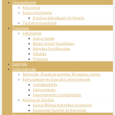
Településünk
Köszöntő
Szűcsi története
A Szűcsi bányászat története
Testvértelepülések
Turizmus
Látnivalók
Szűcsi tavak
Bajza József Szülőháza
Bányász Emlékszoba
Faluház
Pincesor
Galériák
Intézmények
Bölcsőde, Óvoda és konyha, Általános Iskola
Egészségügy és Szociális intézmények
Családsegítés
Egészségügy
Gyermekjóléti szolgáltatás
Kultúra és Egyház
Szűcsi Római Katolikus templom
Közösségi Színtér és Könyvtár