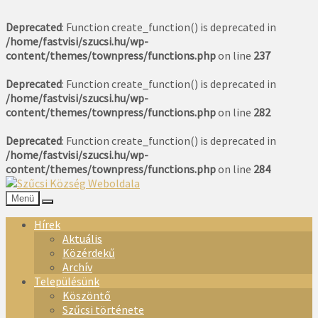
Deprecated
: Function create_function() is deprecated in
/home/fastvisi/szucsi.hu/wp-
content/themes/townpress/functions.php
on line
237
Deprecated
: Function create_function() is deprecated in
/home/fastvisi/szucsi.hu/wp-
content/themes/townpress/functions.php
on line
282
Deprecated
: Function create_function() is deprecated in
/home/fastvisi/szucsi.hu/wp-
content/themes/townpress/functions.php
on line
284
Menü
Hírek
Aktuális
Közérdekű
Archív
Településünk
Köszöntő
Szűcsi története