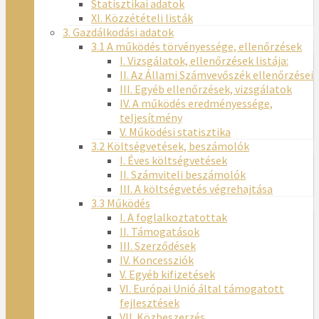
Statisztikai adatok
XI. Közzétételi listák
3. Gazdálkodási adatok
3.1 A működés törvényessége, ellenőrzések
I. Vizsgálatok, ellenőrzések listája:
II. Az Állami Számvevőszék ellenőrzései
III. Egyéb ellenőrzések, vizsgálatok
IV. A működés eredményessége,
teljesítmény
V. Működési statisztika
3.2 Költségvetések, beszámolók
I. Éves költségvetések
II. Számviteli beszámolók
III. A költségvetés végrehajtása
3.3 Működés
I. A foglalkoztatottak
II. Támogatások
III. Szerződések
IV. Koncessziók
V. Egyéb kifizetések
VI. Európai Unió által támogatott
fejlesztések
VII. Közbeszerzés