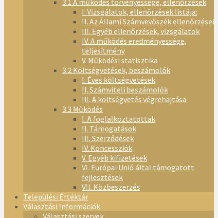
3.1 A működés törvényessége, ellenőrzések
I. Vizsgálatok, ellenőrzések listája:
II. Az Állami Számvevőszék ellenőrzései
III. Egyéb ellenőrzések, vizsgálatok
IV. A működés eredményessége,
teljesítmény
V. Működési statisztika
3.2 Költségvetések, beszámolók
I. Éves költségvetések
II. Számviteli beszámolók
III. A költségvetés végrehajtása
3.3 Működés
I. A foglalkoztatottak
II. Támogatások
III. Szerződések
IV. Koncessziók
V. Egyéb kifizetések
VI. Európai Unió által támogatott
fejlesztések
VII. Közbeszerzés
Települési Értéktár
Választási Információk
Választási szervek