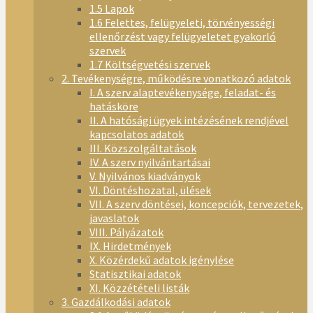
1.5 Lapok
1.6 Felettes, felügyeleti, törvényességi
ellenőrzést vagy felügyeletet gyakorló
szervek
1.7 Költségvetési szervek
2. Tevékenységre, működésre vonatkozó adatok
I. A szerv alaptevékenysége, feladat- és
hatásköre
II. A hatósági ügyek intézésének rendjével
kapcsolatos adatok
III. Közszolgáltatások
IV. A szerv nyilvántartásai
V. Nyilvános kiadványok
VI. Döntéshozatal, ülések
VII. A szerv döntései, koncepciók, tervezetek,
javaslatok
VIII. Pályázatok
IX. Hirdetmények
X. Közérdekű adatok igénylése
Statisztikai adatok
XI. Közzétételi listák
3. Gazdálkodási adatok