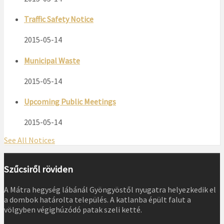
Traffic Safety Notice
2015-05-14
Municipal Waste
2015-05-14
Upcoming Public Meetings
2015-05-14
See All Notices
Szűcsiről röviden
A Mátra hegység lábánál Gyöngyöstől nyugatra helyezkedik el
a dombok határolta település. A katlanba épült falut a
völgyben végighúzódó patak szeli ketté.