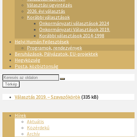
Választási ügyintézés
2026. évi választás
Korábbi választások
Önkormányzati választások 2024
Önkormányzati Választások 2019.
Korábbi választások 2014-1998
Helyi Humán Fejlesztések
Programok, rendezvények
Beruházások, Pályázatok, EU-projektek
Hegyközség
Posta, közbiztonság
Térkép
Választás 2019. – Szavazókörök
(335 kB)
Hírek
Aktuális
Közérdekű
Archív