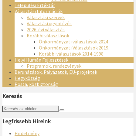
Települési Értéktár
Választási Információk
Választási szervek
Választási ügyintézés
2026. évi választás
Korábbi választások
Önkormányzati választások 2024
Önkormányzati Választások 2019.
Korábbi választások 2014-1998
Helyi Humán Fejlesztések
Programok, rendezvények
Beruházások, Pályázatok, EU-projektek
Hegyközség
Posta, közbiztonság
Keresés
Legfrissebb Híreink
Hirdetmény