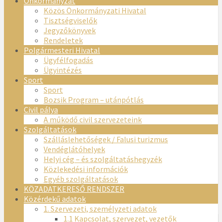
Önkormányzat
Közös Önkormányzati Hivatal
Tisztségviselők
Jegyzőkönyvek
Rendeletek
Polgármesteri Hivatal
Ügyfélfogadás
Ügyintézés
Sport
Sport
Bozsik Program – utánpótlás
Civil pálya
A működő civil szervezeteink
Szolgáltatások
Szálláslehetőségek / Falusi turizmus
Vendéglátóhelyek
Helyi cég – és szolgáltatáshegyzék
Közlekedési információk
Egyéb szolgáltatások
KÖZADATKERESŐ RENDSZER
Közérdekű adatok
1. Szervezeti, személyzeti adatok
1.1 Kapcsolat, szervezet, vezetők