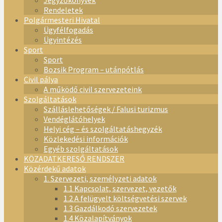
Jegyzőkönyvek
Rendeletek
Polgármesteri Hivatal
Ügyfélfogadás
Ügyintézés
Sport
Sport
Bozsik Program – utánpótlás
Civil pálya
A működő civil szervezeteink
Szolgáltatások
Szálláslehetőségek / Falusi turizmus
Vendéglátóhelyek
Helyi cég – és szolgáltatáshegyzék
Közlekedési információk
Egyéb szolgáltatások
KÖZADATKERESŐ RENDSZER
Közérdekű adatok
1. Szervezeti, személyzeti adatok
1.1 Kapcsolat, szervezet, vezetők
1.2 A felügyelt költségvetési szervek
1.3 Gazdálkodó szervezetek
1.4 Közalapítványok