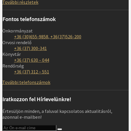
További részletek
Fontos telefonszámok
Önkormányzat
+36 (30)655-9858, +36(37)526-200
Orvosi rendelő
+36 (37) 300-341
Könyvtár
+36 (37) 630 – 044
Rendőrség
+36 (37) 312 – 551
További telefonszámok
Iratkozzon fel Hírlevelünkre!
Értesüljön minden, a faluval kapcsolatos aktualitásról,
azonnal e-mailben!