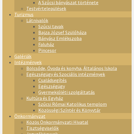
A Szűcsi bányászat története
Testvértelepülések
Turizmus
Látnivalók
Szűcsi tavak
Bajza József Szülőháza
Bányász Emlékszoba
Faluház
Pincesor
Galériák
Intézmények
Bölcsőde, Óvoda és konyha, Általános Iskola
Egészségügy és Szociális intézmények
Családsegítés
Egészségügy
Gyermekjóléti szolgáltatás
Kultúra és Egyház
Szűcsi Római Katolikus templom
Közösségi Színtér és Könyvtár
Önkormányzat
Közös Önkormányzati Hivatal
Tisztségviselők