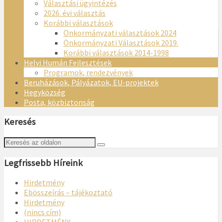
Választási ügyintézés
2026. évi választás
Korábbi választások
Önkormányzati választások 2024
Önkormányzati Választások 2019.
Korábbi választások 2014-1998
Helyi Humán Fejlesztések
Programok, rendezvények
Beruházások, Pályázatok, EU-projektek
Hegyközség
Posta, közbiztonság
Keresés
Legfrissebb Híreink
Hirdetmény
Ebösszeírás – tájékoztató
Hirdetmény
(nincs cím)