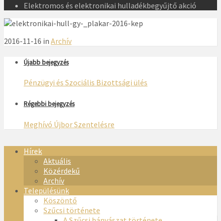
Elektromos és elektronikai hulladékbegyűjtő akció
2016-11-16 in
Archív
Újabb bejegyzés
Pénzügyi és Szociális Bizottsági ülés
Régebbi bejegyzés
Meghívó Újbor Szentelésre
Hírek
Aktuális
Közérdekű
Archív
Településünk
Köszöntő
Szűcsi története
A Szűcsi bányászat története