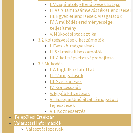
I. Vizsgálatok, ellenőrzések listája:
II. Az Állami Számvevőszék ellenőrzései
III. Egyéb ellenőrzések, vizsgálatok
IV. A működés eredményessége,
teljesítmény
V. Működési statisztika
3.2 Költségvetések, beszámolók
I. Éves költségvetések
II. Számviteli beszámolók
III. A költségvetés végrehajtása
3.3 Működés
I. A foglalkoztatottak
II. Támogatások
III. Szerződések
IV. Koncessziók
V. Egyéb kifizetések
VI. Európai Unió által támogatott
fejlesztések
VII. Közbeszerzés
Települési Értéktár
Választási Információk
Választási szervek