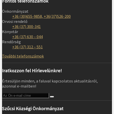
Fontos telefonszámok
Önkormányzat
+36 (30)655-9858, +36(37)526-200
Orvosi rendelő
+36 (37) 300-341
Könyvtár
+36 (37) 630 – 044
Rendőrség
+36 (37) 312 – 551
További telefonszámok
Iratkozzon fel Hírlevelünkre!
Értesüljön minden, a faluval kapcsolatos aktualitásról,
azonnal e-mailben!
Szűcsi Községi Önkormányzat