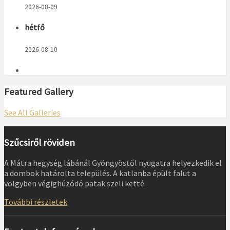
2026-08-09
hétfő
2026-08-10
Featured Gallery
See All Galleries
Szűcsiről röviden
A Mátra hegység lábánál Gyöngyöstől nyugatra helyezkedik el
a dombok határolta település. A katlanba épült falut a
völgyben végighúzódó patak szeli ketté.
További részletek