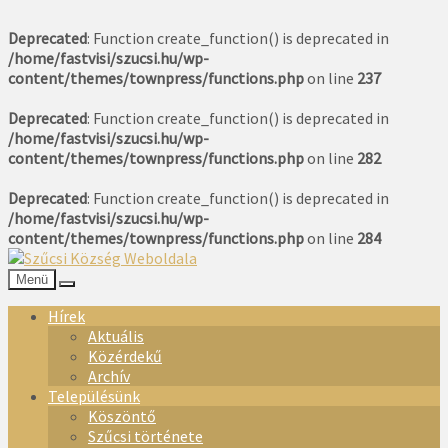
Deprecated
: Function create_function() is deprecated in
/home/fastvisi/szucsi.hu/wp-
content/themes/townpress/functions.php
on line
237
Deprecated
: Function create_function() is deprecated in
/home/fastvisi/szucsi.hu/wp-
content/themes/townpress/functions.php
on line
282
Deprecated
: Function create_function() is deprecated in
/home/fastvisi/szucsi.hu/wp-
content/themes/townpress/functions.php
on line
284
Menü
Hírek
Aktuális
Közérdekű
Archív
Településünk
Köszöntő
Szűcsi története