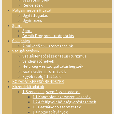
Jegyzőkönyvek
Rendeletek
Polgármesteri Hivatal
Ügyfélfogadás
Ügyintézés
Sport
Sport
Bozsik Program – utánpótlás
Civil pálya
A működő civil szervezeteink
Szolgáltatások
Szálláslehetőségek / Falusi turizmus
Vendéglátóhelyek
Helyi cég – és szolgáltatáshegyzék
Közlekedési információk
Egyéb szolgáltatások
KÖZADATKERESŐ RENDSZER
Közérdekű adatok
1. Szervezeti, személyzeti adatok
1.1 Kapcsolat, szervezet, vezetők
1.2 A felügyelt költségvetési szervek
1.3 Gazdálkodó szervezetek
1.4 Közalapítványok