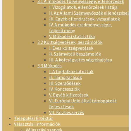
3.1 A működés törvényessége, ellenőrzések
I. Vizsgálatok, ellenőrzések listája:
II. Az Állami Számvevőszék ellenőrzései
III. Egyéb ellenőrzések, vizsgálatok
IV. A működés eredményessége,
teljesítmény
V. Működési statisztika
3.2 Költségvetések, beszámolók
I. Éves költségvetések
II. Számviteli beszámolók
III. A költségvetés végrehajtása
3.3 Működés
I. A foglalkoztatottak
II. Támogatások
III. Szerződések
IV. Koncessziók
V. Egyéb kifizetések
VI. Európai Unió által támogatott
fejlesztések
VII. Közbeszerzés
Települési Értéktár
Választási Információk
Választási szervek