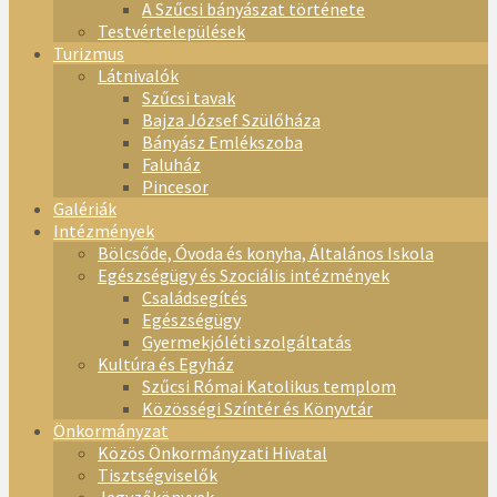
A Szűcsi bányászat története
Testvértelepülések
Turizmus
Látnivalók
Szűcsi tavak
Bajza József Szülőháza
Bányász Emlékszoba
Faluház
Pincesor
Galériák
Intézmények
Bölcsőde, Óvoda és konyha, Általános Iskola
Egészségügy és Szociális intézmények
Családsegítés
Egészségügy
Gyermekjóléti szolgáltatás
Kultúra és Egyház
Szűcsi Római Katolikus templom
Közösségi Színtér és Könyvtár
Önkormányzat
Közös Önkormányzati Hivatal
Tisztségviselők