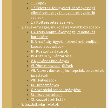
1.5 Lapok
1.6 Felettes, felügyeleti, törvényességi
ellenőrzést vagy felügyeletet gyakorló
szervek
1.7 Költségvetési szervek
2. Tevékenységre, működésre vonatkozó adatok
I. A szerv alaptevékenysége, feladat- és
hatásköre
II. A hatósági ügyek intézésének rendjével
kapcsolatos adatok
III. Közszolgáltatások
IV. A szerv nyilvántartásai
V. Nyilvános kiadványok
VI. Döntéshozatal, ülések
VII. A szerv döntései, koncepciók, tervezetek,
javaslatok
VIII. Pályázatok
IX. Hirdetmények
X. Közérdekű adatok igénylése
Statisztikai adatok
XI. Közzétételi listák
3. Gazdálkodási adatok