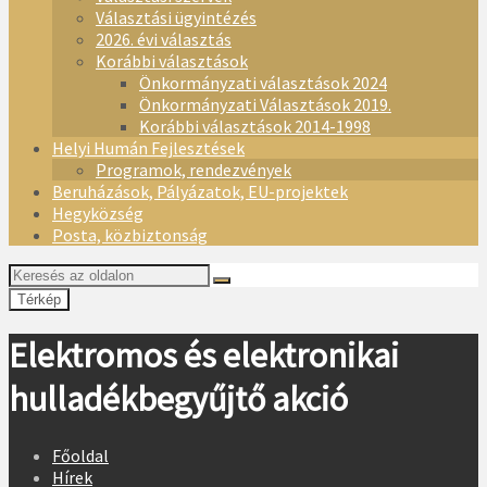
Választási ügyintézés
2026. évi választás
Korábbi választások
Önkormányzati választások 2024
Önkormányzati Választások 2019.
Korábbi választások 2014-1998
Helyi Humán Fejlesztések
Programok, rendezvények
Beruházások, Pályázatok, EU-projektek
Hegyközség
Posta, közbiztonság
Térkép
Elektromos és elektronikai
hulladékbegyűjtő akció
Főoldal
Hírek