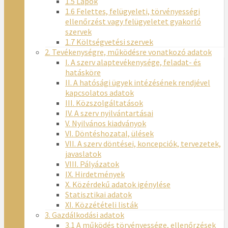
1.5 Lapok
1.6 Felettes, felügyeleti, törvényességi
ellenőrzést vagy felügyeletet gyakorló
szervek
1.7 Költségvetési szervek
2. Tevékenységre, működésre vonatkozó adatok
I. A szerv alaptevékenysége, feladat- és
hatásköre
II. A hatósági ügyek intézésének rendjével
kapcsolatos adatok
III. Közszolgáltatások
IV. A szerv nyilvántartásai
V. Nyilvános kiadványok
VI. Döntéshozatal, ülések
VII. A szerv döntései, koncepciók, tervezetek,
javaslatok
VIII. Pályázatok
IX. Hirdetmények
X. Közérdekű adatok igénylése
Statisztikai adatok
XI. Közzétételi listák
3. Gazdálkodási adatok
3.1 A működés törvényessége, ellenőrzések