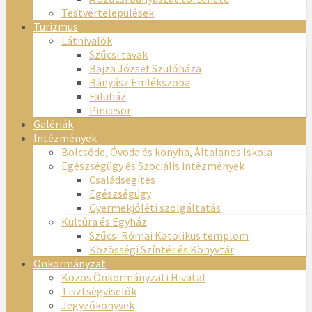
Testvértelepülések
Turizmus
Látnivalók
Szűcsi tavak
Bajza József Szülőháza
Bányász Emlékszoba
Faluház
Pincesor
Galériák
Intézmények
Bölcsőde, Óvoda és konyha, Általános Iskola
Egészségügy és Szociális intézmények
Családsegítés
Egészségügy
Gyermekjóléti szolgáltatás
Kultúra és Egyház
Szűcsi Római Katolikus templom
Közösségi Színtér és Könyvtár
Önkormányzat
Közös Önkormányzati Hivatal
Tisztségviselők
Jegyzőkönyvek