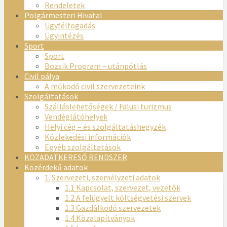
Rendeletek
Polgármesteri Hivatal
Ügyfélfogadás
Ügyintézés
Sport
Sport
Bozsik Program – utánpótlás
Civil pálya
A működő civil szervezeteink
Szolgáltatások
Szálláslehetőségek / Falusi turizmus
Vendéglátóhelyek
Helyi cég – és szolgáltatáshegyzék
Közlekedési információk
Egyéb szolgáltatások
KÖZADATKERESŐ RENDSZER
Közérdekű adatok
1. Szervezeti, személyzeti adatok
1.1 Kapcsolat, szervezet, vezetők
1.2 A felügyelt költségvetési szervek
1.3 Gazdálkodó szervezetek
1.4 Közalapítványok