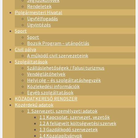
Jegyzőkönyvek
Rendeletek
Polgármesteri Hivatal
Ügyfélfogadás
Ügyintézés
Sport
Sport
Bozsik Program – utánpótlás
Civil pálya
A működő civil szervezeteink
Szolgáltatások
Szálláslehetőségek / Falusi turizmus
Vendéglátóhelyek
Helyi cég – és szolgáltatáshegyzék
Közlekedési információk
Egyéb szolgáltatások
KÖZADATKERESŐ RENDSZER
Közérdekű adatok
1. Szervezeti, személyzeti adatok
1.1 Kapcsolat, szervezet, vezetők
1.2 A felügyelt költségvetési szervek
1.3 Gazdálkodó szervezetek
1.4 Közalapítványok