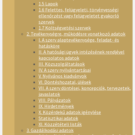
1.5 Lapok
1.6 Felettes, felügyeleti, törvényességi
ellenőrzést vagy felügyeletet gyakorló
szervek
1.7 Költségvetési szervek
2. Tevékenységre, működésre vonatkozó adatok
I. A szerv alaptevékenysége, feladat- és
hatásköre
II. A hatósági ügyek intézésének rendjével
kapcsolatos adatok
III. Közszolgáltatások
IV. A szerv nyilvántartásai
V. Nyilvános kiadványok
VI. Döntéshozatal, ülések
VII. A szerv döntései, koncepciók, tervezetek,
javaslatok
VIII. Pályázatok
IX. Hirdetmények
X. Közérdekű adatok igénylése
Statisztikai adatok
XI. Közzétételi listák
3. Gazdálkodási adatok