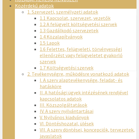
Közérdekű adatok
1. Szervezeti, személyzeti adatok
1.1 Kapcsolat, szervezet, vezetők
1.2 A felügyelt költségvetési szervek
1.3 Gazdálkodó szervezetek
1.4 Közalapítványok
1.5 Lapok
1.6 Felettes, felügyeleti, törvényességi
ellenőrzést vagy felügyeletet gyakorló
szervek
1.7 Költségvetési szervek
2. Tevékenységre, működésre vonatkozó adatok
I. A szerv alaptevékenysége, feladat- és
hatásköre
II. A hatósági ügyek intézésének rendjével
kapcsolatos adatok
III. Közszolgáltatások
IV. A szerv nyilvántartásai
V. Nyilvános kiadványok
VI. Döntéshozatal, ülések
VII. A szerv döntései, koncepciók, tervezetek,
javaslatok