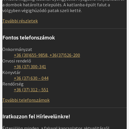
a dombok határolta település. A katlanba épült falut a
völgyben végighúzódó patak szeli ketté.
További részletek
Fontos telefonszámok
Önkormányzat
+36 (30)655-9858, +36(37)526-200
Orvosi rendelő
+36 (37) 300-341
Könyvtár
+36 (37) 630 – 044
Rendőrség
+36 (37) 312 – 551
További telefonszámok
Iratkozzon fel Hírlevelünkre!
Értesüljön minden, a faluval kapcsolatos aktualitásról,