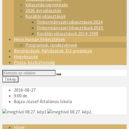
Választási ügyintézés
2026. évi választás
Korábbi választások
Önkormányzati választások 2024
Önkormányzati Választások 2019.
Korábbi választások 2014-1998
Helyi Humán Fejlesztések
Programok, rendezvények
Beruházások, Pályázatok, EU-projektek
Hegyközség
Posta, közbiztonság
Térkép
2016-08-27
9:00 de.
Bajza József Általános Iskola
Hírek