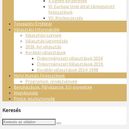
V. Egyéb kifizetések
VI. Európai Unió által támogatott
fejlesztések
VII. Közbeszerzés
Települési Értéktár
Választási Információk
Választási szervek
Választási ügyintézés
2026. évi választás
Korábbi választások
Önkormányzati választások 2024
Önkormányzati Választások 2019.
Korábbi választások 2014-1998
Helyi Humán Fejlesztések
Programok, rendezvények
Beruházások, Pályázatok, EU-projektek
Hegyközség
Posta, közbiztonság
Keresés