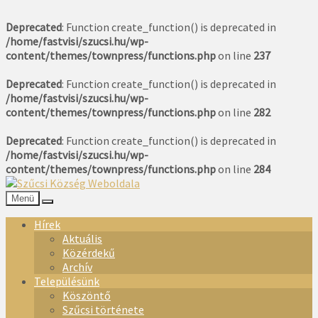
Deprecated
: Function create_function() is deprecated in
/home/fastvisi/szucsi.hu/wp-
content/themes/townpress/functions.php
on line
237
Deprecated
: Function create_function() is deprecated in
/home/fastvisi/szucsi.hu/wp-
content/themes/townpress/functions.php
on line
282
Deprecated
: Function create_function() is deprecated in
/home/fastvisi/szucsi.hu/wp-
content/themes/townpress/functions.php
on line
284
Menü
Hírek
Aktuális
Közérdekű
Archív
Településünk
Köszöntő
Szűcsi története