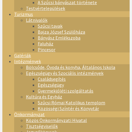
A Szűcsi bányászat története
Testvértelepülések
Turizmus
Látnivalók
Szűcsi tavak
Bajza József Szülőháza
Bányász Emlékszoba
Faluház
Pincesor
Galériák
Intézmények
Bölcsőde, Óvoda és konyha, Általános Iskola
Egészségügy és Szociális intézmények
Családsegítés
Egészségügy
Gyermekjóléti szolgáltatás
Kultúra és Egyház
Szűcsi Római Katolikus templom
Közösségi Színtér és Könyvtár
Önkormányzat
Közös Önkormányzati Hivatal
Tisztségviselők