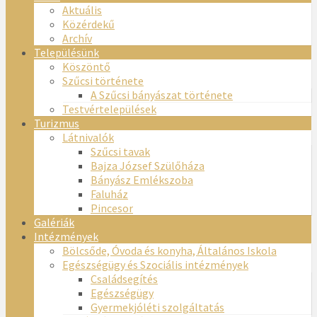
Aktuális
Közérdekű
Archív
Településünk
Köszöntő
Szűcsi története
A Szűcsi bányászat története
Testvértelepülések
Turizmus
Látnivalók
Szűcsi tavak
Bajza József Szülőháza
Bányász Emlékszoba
Faluház
Pincesor
Galériák
Intézmények
Bölcsőde, Óvoda és konyha, Általános Iskola
Egészségügy és Szociális intézmények
Családsegítés
Egészségügy
Gyermekjóléti szolgáltatás