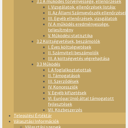
3.1 A működés törvényessége, ellenőrzések
I. Vizsgálatok, ellenőrzések listája:
II. Az Állami Számvevőszék ellenőrzései
III. Egyéb ellenőrzések, vizsgálatok
IV. A működés eredményessége,
teljesítmény
V. Működési statisztika
3.2 Költségvetések, beszámolók
I. Éves költségvetések
II. Számviteli beszámolók
III. A költségvetés végrehajtása
3.3 Működés
I. A foglalkoztatottak
II. Támogatások
III. Szerződések
IV. Koncessziók
V. Egyéb kifizetések
VI. Európai Unió által támogatott
fejlesztések
VII. Közbeszerzés
Települési Értéktár
Választási Információk
Választási szervek