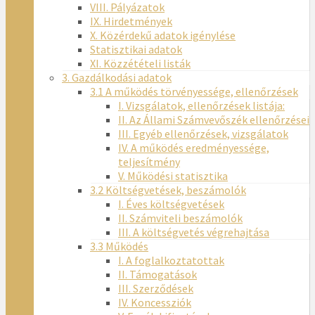
VIII. Pályázatok
IX. Hirdetmények
X. Közérdekű adatok igénylése
Statisztikai adatok
XI. Közzétételi listák
3. Gazdálkodási adatok
3.1 A működés törvényessége, ellenőrzések
I. Vizsgálatok, ellenőrzések listája:
II. Az Állami Számvevőszék ellenőrzései
III. Egyéb ellenőrzések, vizsgálatok
IV. A működés eredményessége,
teljesítmény
V. Működési statisztika
3.2 Költségvetések, beszámolók
I. Éves költségvetések
II. Számviteli beszámolók
III. A költségvetés végrehajtása
3.3 Működés
I. A foglalkoztatottak
II. Támogatások
III. Szerződések
IV. Koncessziók