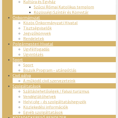
Kultúra és Egyház
Szűcsi Római Katolikus templom
Közösségi Színtér és Könyvtár
Önkormányzat
Közös Önkormányzati Hivatal
Tisztségviselők
Jegyzőkönyvek
Rendeletek
Polgármesteri Hivatal
Ügyfélfogadás
Ügyintézés
Sport
Sport
Bozsik Program – utánpótlás
Civil pálya
A működő civil szervezeteink
Szolgáltatások
Szálláslehetőségek / Falusi turizmus
Vendéglátóhelyek
Helyi cég – és szolgáltatáshegyzék
Közlekedési információk
Egyéb szolgáltatások
KÖZADATKERESŐ RENDSZER