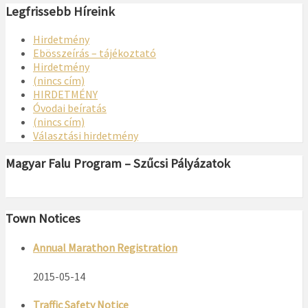
Legfrissebb Híreink
Hirdetmény
Ebösszeírás – tájékoztató
Hirdetmény
(nincs cím)
HIRDETMÉNY
Óvodai beíratás
(nincs cím)
Választási hirdetmény
Magyar Falu Program – Szűcsi Pályázatok
Town Notices
Annual Marathon Registration
2015-05-14
Traffic Safety Notice