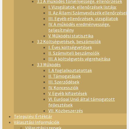
3.1 A működés törvényessége, ellenőrzések
I. Vizsgálatok, ellenőrzések listája:
II. Az Állami Számvevőszék ellenőrzései
III. Egyéb ellenőrzések, vizsgálatok
IV. A működés eredményessége,
teljesítmény
V. Működési statisztika
3.2 Költségvetések, beszámolók
I. Éves költségvetések
II. Számviteli beszámolók
III. A költségvetés végrehajtása
3.3 Működés
I. A foglalkoztatottak
II. Támogatások
III. Szerződések
IV. Koncessziók
V. Egyéb kifizetések
VI. Európai Unió által támogatott
fejlesztések
VII. Közbeszerzés
Települési Értéktár
Választási Információk
Választási szervek