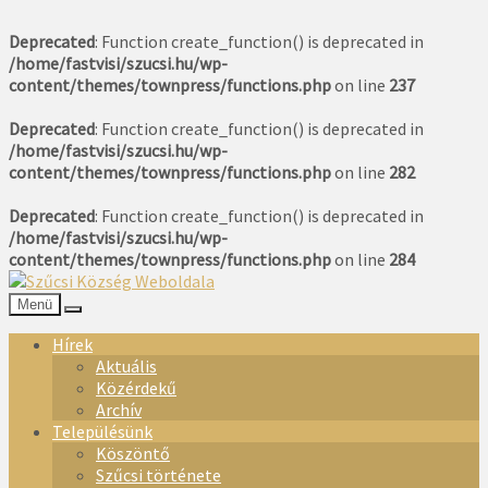
Deprecated
: Function create_function() is deprecated in
/home/fastvisi/szucsi.hu/wp-
content/themes/townpress/functions.php
on line
237
Deprecated
: Function create_function() is deprecated in
/home/fastvisi/szucsi.hu/wp-
content/themes/townpress/functions.php
on line
282
Deprecated
: Function create_function() is deprecated in
/home/fastvisi/szucsi.hu/wp-
content/themes/townpress/functions.php
on line
284
Menü
Hírek
Aktuális
Közérdekű
Archív
Településünk
Köszöntő
Szűcsi története