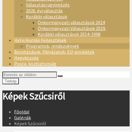
Választási ügyintézés
2026. évi választás
Korábbi választások
Önkormányzati választások 2024
Önkormányzati Választások 2019.
Korábbi választások 2014-1998
Helyi Humán Fejlesztések
Programok, rendezvények
Beruházások, Pályázatok, EU-projektek
Hegyközség
Posta, közbiztonság
Térkép
Képek Szűcsiről
Főoldal
Galériák
Képek Szűcsiről