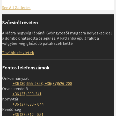
See All Galleries
Szűcsiről röviden
A Mátra hegység lábánál Gyöngyöstől nyugatra helyezkedik el
a dombok határolta település. A katlanba épült falut a
völgyben végighúzódó patak szeli ketté.
További részletek
Fontos telefonszámok
Önkormányzat
+36 (30)655-9858, +36(37)526-200
Orvosi rendelő
+36 (37) 300-341
Könyvtár
+36 (37) 630 – 044
Rendőrség
+36 (37) 312 – 551