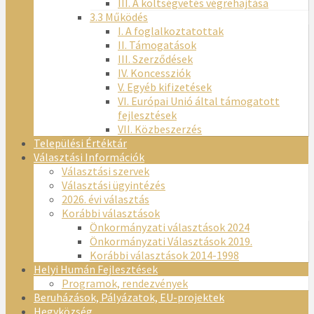
III. A költségvetés végrehajtása
3.3 Működés
I. A foglalkoztatottak
II. Támogatások
III. Szerződések
IV. Koncessziók
V. Egyéb kifizetések
VI. Európai Unió által támogatott
fejlesztések
VII. Közbeszerzés
Települési Értéktár
Választási Információk
Választási szervek
Választási ügyintézés
2026. évi választás
Korábbi választások
Önkormányzati választások 2024
Önkormányzati Választások 2019.
Korábbi választások 2014-1998
Helyi Humán Fejlesztések
Programok, rendezvények
Beruházások, Pályázatok, EU-projektek
Hegyközség