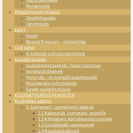
Jegyzőkönyvek
Rendeletek
Polgármesteri Hivatal
Ügyfélfogadás
Ügyintézés
Sport
Sport
Bozsik Program – utánpótlás
Civil pálya
A működő civil szervezeteink
Szolgáltatások
Szálláslehetőségek / Falusi turizmus
Vendéglátóhelyek
Helyi cég – és szolgáltatáshegyzék
Közlekedési információk
Egyéb szolgáltatások
KÖZADATKERESŐ RENDSZER
Közérdekű adatok
1. Szervezeti, személyzeti adatok
1.1 Kapcsolat, szervezet, vezetők
1.2 A felügyelt költségvetési szervek
1.3 Gazdálkodó szervezetek
1.4 Közalapítványok