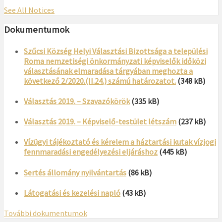
See All Notices
Dokumentumok
Szűcsi Község Helyi Választási Bizottsága a települési
Roma nemzetiségi önkormányzati képviselők időközi
választásának elmaradása tárgyában meghozta a
következő 2/2020.(II.24.) számú határozatot.
(348 kB)
Választás 2019. – Szavazókörök
(335 kB)
Választás 2019. – Képviselő-testület létszám
(237 kB)
Vízügyi tájékoztató és kérelem a háztartási kutak vízjogi
fennmaradási engedélyezési eljáráshoz
(445 kB)
Sertés állomány nyilvántartás
(86 kB)
Látogatási és kezelési napló
(43 kB)
További dokumentumok