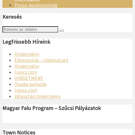
Posta, közbiztonság
Keresés
Legfrissebb Híreink
Hirdetmény
Ebösszeírás – tájékoztató
Hirdetmény
(nincs cím)
HIRDETMÉNY
Óvodai beíratás
(nincs cím)
Választási hirdetmény
Magyar Falu Program – Szűcsi Pályázatok
Town Notices