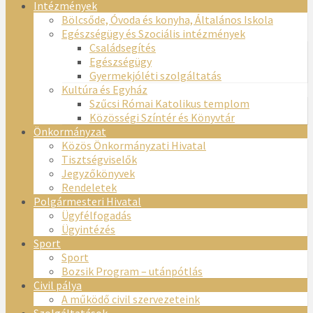
Intézmények
Bölcsőde, Óvoda és konyha, Általános Iskola
Egészségügy és Szociális intézmények
Családsegítés
Egészségügy
Gyermekjóléti szolgáltatás
Kultúra és Egyház
Szűcsi Római Katolikus templom
Közösségi Színtér és Könyvtár
Önkormányzat
Közös Önkormányzati Hivatal
Tisztségviselők
Jegyzőkönyvek
Rendeletek
Polgármesteri Hivatal
Ügyfélfogadás
Ügyintézés
Sport
Sport
Bozsik Program – utánpótlás
Civil pálya
A működő civil szervezeteink
Szolgáltatások