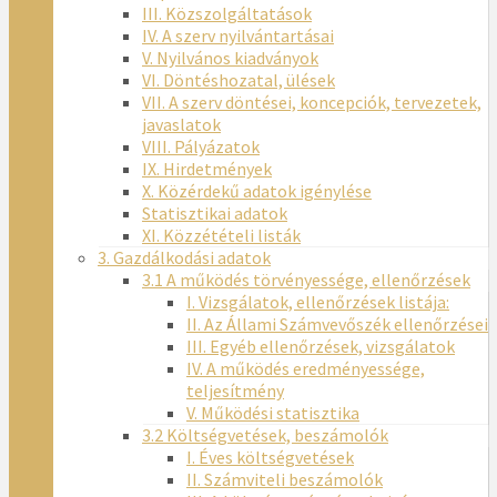
III. Közszolgáltatások
IV. A szerv nyilvántartásai
V. Nyilvános kiadványok
VI. Döntéshozatal, ülések
VII. A szerv döntései, koncepciók, tervezetek,
javaslatok
VIII. Pályázatok
IX. Hirdetmények
X. Közérdekű adatok igénylése
Statisztikai adatok
XI. Közzétételi listák
3. Gazdálkodási adatok
3.1 A működés törvényessége, ellenőrzések
I. Vizsgálatok, ellenőrzések listája:
II. Az Állami Számvevőszék ellenőrzései
III. Egyéb ellenőrzések, vizsgálatok
IV. A működés eredményessége,
teljesítmény
V. Működési statisztika
3.2 Költségvetések, beszámolók
I. Éves költségvetések
II. Számviteli beszámolók