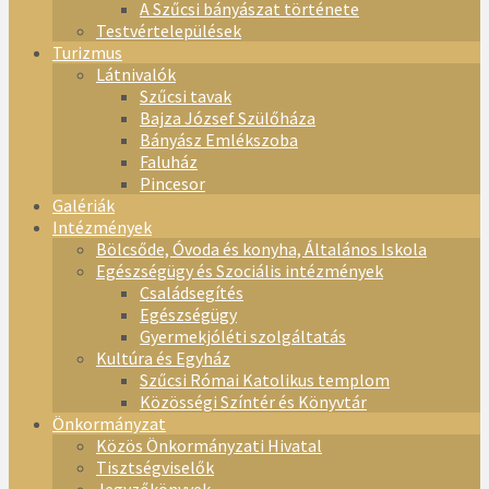
A Szűcsi bányászat története
Testvértelepülések
Turizmus
Látnivalók
Szűcsi tavak
Bajza József Szülőháza
Bányász Emlékszoba
Faluház
Pincesor
Galériák
Intézmények
Bölcsőde, Óvoda és konyha, Általános Iskola
Egészségügy és Szociális intézmények
Családsegítés
Egészségügy
Gyermekjóléti szolgáltatás
Kultúra és Egyház
Szűcsi Római Katolikus templom
Közösségi Színtér és Könyvtár
Önkormányzat
Közös Önkormányzati Hivatal
Tisztségviselők