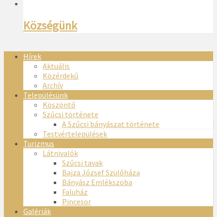
Községünk
Hírek
Aktuális
Közérdekű
Archív
Településünk
Köszöntő
Szűcsi története
A Szűcsi bányászat története
Testvértelepülések
Turizmus
Látnivalók
Szűcsi tavak
Bajza József Szülőháza
Bányász Emlékszoba
Faluház
Pincesor
Galériák