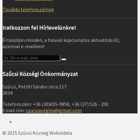
További telefonszámok
Iratkozzon fel Hírlevelünkre!
Értesüljön minden, a faluval kapcsolatos aktualitásról,
azonnal e-mailben!
Szűcsi Községi Önkormányzat
Szűcsi, Petőfi Sándor utca 117.
3034
Telefonszám: +36 (30)655-9858, +36 (37) 526 - 200
Email cím:
szucsipolghiv@gmail.com
© 2015 Szűcsi Község Weboldala