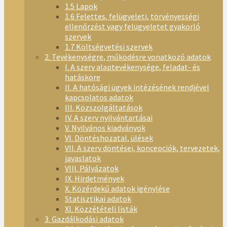
1.5 Lapok
1.6 Felettes, felügyeleti, törvényességi
ellenőrzést vagy felügyeletet gyakorló
szervek
1.7 Költségvetési szervek
2. Tevékenységre, működésre vonatkozó adatok
I. A szerv alaptevékenysége, feladat- és
hatásköre
II. A hatósági ügyek intézésének rendjével
kapcsolatos adatok
III. Közszolgáltatások
IV. A szerv nyilvántartásai
V. Nyilvános kiadványok
VI. Döntéshozatal, ülések
VII. A szerv döntései, koncepciók, tervezetek,
javaslatok
VIII. Pályázatok
IX. Hirdetmények
X. Közérdekű adatok igénylése
Statisztikai adatok
XI. Közzétételi listák
3. Gazdálkodási adatok