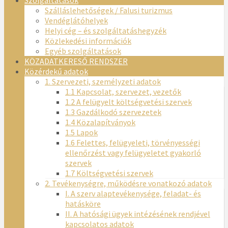
Szálláslehetőségek / Falusi turizmus
Vendéglátóhelyek
Helyi cég – és szolgáltatáshegyzék
Közlekedési információk
Egyéb szolgáltatások
KÖZADATKERESŐ RENDSZER
Közérdekű adatok
1. Szervezeti, személyzeti adatok
1.1 Kapcsolat, szervezet, vezetők
1.2 A felügyelt költségvetési szervek
1.3 Gazdálkodó szervezetek
1.4 Közalapítványok
1.5 Lapok
1.6 Felettes, felügyeleti, törvényességi
ellenőrzést vagy felügyeletet gyakorló
szervek
1.7 Költségvetési szervek
2. Tevékenységre, működésre vonatkozó adatok
I. A szerv alaptevékenysége, feladat- és
hatásköre
II. A hatósági ügyek intézésének rendjével
kapcsolatos adatok